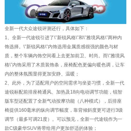
全新一代大众途锐评测还行，具体如下：
1、全新一代途锐引进了\"新锐风格\"和\"雅境风格\"两种内
饰选择。\"新锐风格\"内饰选用金属质感很强的颜色与材
质，整个车辆内饰空间看上去更加前卫、时尚。而\"雅境风
格\"内饰采用了木质装饰条，座椅配色更偏向暖色调，让车
内的整体氛围显得更加安静、温暖；
2、此外，为了适配用户的空间需求与坐姿习惯，全新一代
途锐标配前排座椅通风、加热及18向电动调节功能，锐智
版车型还配置了全新气动按摩功能（八种模式），后排座
椅提供160毫米的纵向调节幅度，靠背倾斜度更可进行3级
调节（最多可调21度）。可以预见，全新一代途锐作为一
款C级豪华SUV将带给用户更加舒适的体验；