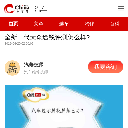
汽车
首页
文章
选车
汽修
百科
全新一代大众途锐评测怎么样?
2021-04-26 02:08:02
汽修技师
我要咨询
汽车维修技师