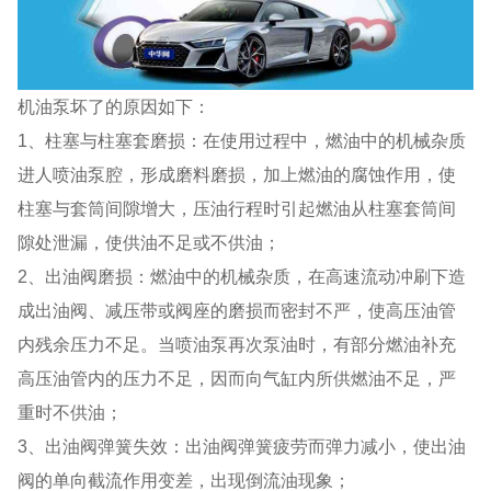
机油泵坏了的原因如下：
1、柱塞与柱塞套磨损：在使用过程中，燃油中的机械杂质
进人喷油泵腔，形成磨料磨损，加上燃油的腐蚀作用，使
柱塞与套筒间隙增大，压油行程时引起燃油从柱塞套筒间
隙处泄漏，使供油不足或不供油；
2、出油阀磨损：燃油中的机械杂质，在高速流动冲刷下造
成出油阀、减压带或阀座的磨损而密封不严，使高压油管
内残余压力不足。当喷油泵再次泵油时，有部分燃油补充
高压油管内的压力不足，因而向气缸内所供燃油不足，严
重时不供油；
3、出油阀弹簧失效：出油阀弹簧疲劳而弹力减小，使出油
阀的单向截流作用变差，出现倒流油现象；