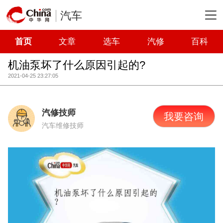
汽车
首页
文章
选车
汽修
百科
机油泵坏了什么原因引起的?
2021-04-25 23:27:05
汽修技师
我要咨询
汽车维修技师