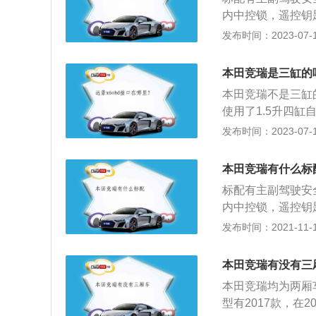
感反馈非常清晰，
内中控锁，遥控钥
大部分同级别车型
大灯高度调节，前
发布时间：2023-07-17
料，视觉和手感上
空调。以下是关于
车，这款车全系搭载
本田竞瑞是三缸的
2、这款发动机的最
本田竞瑞不是三缸
转每分钟，最大扭
使用了1.5升四
且使用了铝合金缸
155牛米，这款发
发布时间：2023-07-17
3、这款车的前悬
转。外观方面，这
架。4、这款车配
果，锐利突出的保
来提供转向助力，
本田竞瑞有什么标
本田竞瑞的前悬架
便。
标配有主副驾驶安
内中控锁，遥控钥
大灯高度调节，前
发布时间：2021-11-10
空调。竞瑞是本田
发动机。这款发动机
本田竞瑞有没有三
为155牛米，最大
本田竞瑞均为两厢
款发动机搭载了缸
型有2017款，在2
的是5速手动变速