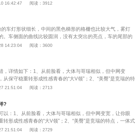
017款本田竞瑞的长、宽、高分别为4517mm、1705mm、14
 16:42:47
阅读：3912
非独立悬架。这款车配备了电动转向助力系统。电动转向助力
600mm。2017款本田竞瑞的外观设计沿袭了家族式设计，中网
动机来提供转向助力的，一般配备这种转向助力系统的汽车方
张，层次感丰富，辨识度很高。2017款本田竞瑞使用的线条比
这样是很方便的。如果大家对这款车感兴趣，可以去试驾一
烈的运动感，看起来非常活泼。二、配置：2017款本田竞瑞的
常好开的。本田的可靠性和耐用性也是很不错的。
脸的车灯形状细长，中间的黑色梯形的格栅也比较大气，雾灯
逊式独立悬架和扭力梁式非独立悬架，采用前置前驱的驱动方
的。车侧面的曲线比较圆润，没有太突出的亮点，车的尾部的
竞瑞的标配有：主/副驾驶位安全气囊、ABS防抱死、制动力分
凹凸有致的形状很别致。总体看上去这个车的气质属于比较优
 14:23:04
阅读：3600
盗、车内中控锁、车窗防夹手功能。三、动力：2017款本田竞
该是非常受年轻人欢迎的一种车，但是这个车有一个无法逾越
发动机，匹配的变速箱有两款：5档手动变速箱和CVT无级变速
置上的问题；2、这款车的内饰是全黑色系的，但是车内无论
动机的最大输出功率为96千瓦，最大扭矩为155牛/米，最高车速
是非常的简单的，就是因为太过简单，没有什么科技感，不符
，百公里加速时间为9.6秒，工信部公布的百公里综合油耗为5.7
错，详情如下：1、从前脸看，大体与哥瑞相似，但中网变
的基本特点。车内的座椅的材质还是比较好的，结实耐用，方
从保守稳重转形成性感青春的“大V领”；2、“美臀”是竞瑞的特
方美观的典型。不过都没能拯救这个车，整个车的规格为那45
板增添了运动性，但装饰意义远大于实际作用；3、掀背设计
 21:51:04
阅读：2713
477mm，内部的空间还是足够用的，虽然比不上那些尺寸更大的车
，定位更清晰，更易被年轻人喜欢。从车身侧面来看，竞瑞的
动力配置的是1.5L的发动机，其动力系统和操作的感觉还是不错
平俯冲的造型，其车身整体的运动感十分突出；4、竞瑞内饰
的销量不好的主要原因就是因为这个车在配置方面实在是不符
样?
整体设计，其中包括三辐式的多功能方向盘、触控式多媒体显
求。如今的合资车虽然为了提高销量已经不断的降低价格了，
可以：1、从前脸看，大体与哥瑞相似，但中网变宽，让你眼
车在细节方面也做出了提升，其仪表盘由哥瑞的三圆形调整为
就在8万到12万之间，可是对比自主品牌的同级别的车，这个
转形成性感青春的“大V领”；2、“美臀”是竞瑞的特点，一体式
向与驾驶员，视觉效果方面提升明显。
够。
动性，但装饰意义远大于实际作用；3、掀背设计就是区别与
 21:51:04
阅读：2729
晰，更易被年轻人喜欢。从车身侧面来看，竞瑞的车身腰线采