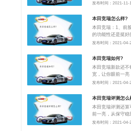
之间。一、外观：2
发布时间：2021-11-10
悬架使用了扭力梁
77mm，轴距为2
系统是直接依靠电
区域的造型比较夸
向盘都是很轻的，
本田竞瑞怎么样?
较多，营造出了强
下，这款车还是非
本田竞瑞：1、前
前、后悬架为麦弗
的功能性还是挺好
式。2017款本田
线条还算是锐利，
发布时间：2021-04-28
配、发动机电子防
雅的那种类型，应
瑞搭载1.5L版本
的硬伤，那就是配
箱。1.5L版本发
本田竞瑞如何?
是格局还是配置都
为185千米/小时
本田竞瑞新款还不
合现代汽车应该有
L。
宽，让你眼前一亮，
向盘的设计也是大
点，一体式的扰流
发布时间：2021-04-27
17x1705x1
就是区别与三厢车
型；3、这个车的
车身腰线采用了扁
的，不过，这个车
本田竞瑞评测怎么
基本延续了哥瑞其
合现代人对车的需
本田竞瑞评测还算
示屏等。此外，新
像是这款车的价格
前一亮，从保守稳重
双圆形设计，并倾
车的配置实在是不
的扰流板增添了运
发布时间：2021-04-27
三厢车，定位更清