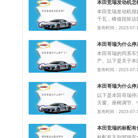
本田竞瑞发动机怎
甚至可以买到丰田
本田竞瑞发动机很
有了迭代产品的出
千瓦，峰值扭矩达
成绩达不到公司的
竞瑞搭载本田地球
发布时间：2023-07-17
竞瑞不但在安全配
仅为5.4升。在
中，竞瑞的新款车
考"CONCEPT
应时代的新款车型
本田哥瑞为什么停
气格栅，且与前大
本田哥瑞的同系车
型保险杠让新车更
产。以下是关于本
审美的独特品味。
田发布的一款概念
发布时间：2023-07-17
有"Gienia"
气格栅配设计，并
保险杠镀铬装饰，
条感。此外，新车
设计，视觉效果十
本田哥瑞为什么停
瑞造型非常流畅，
以下是本田哥瑞停
看起来更加动感，
天窗、座椅调节、
都没有。全系使用
发布时间：2023-07-17
显好于哥瑞。2、
田是想把简配发挥
本田竞瑞的标配有
硬，结构上也是采
标配有主副驾驶安