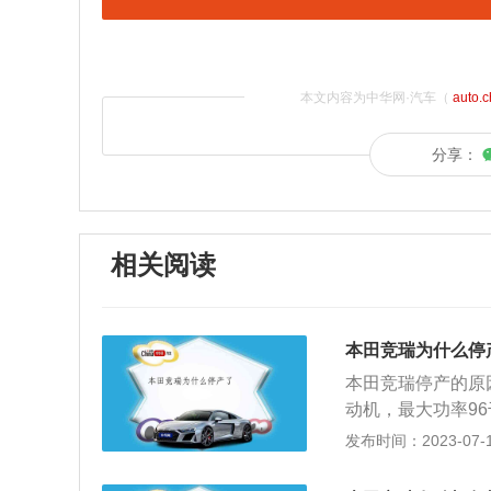
本文内容为中华网·汽车（
auto.
分享：
相关阅读
本田竞瑞为什么停
本田竞瑞停产的原
动机，最大功率96
速器。2、性价比
发布时间：2023-07-17
准，不过在价格方
佛兰科沃兹、大众