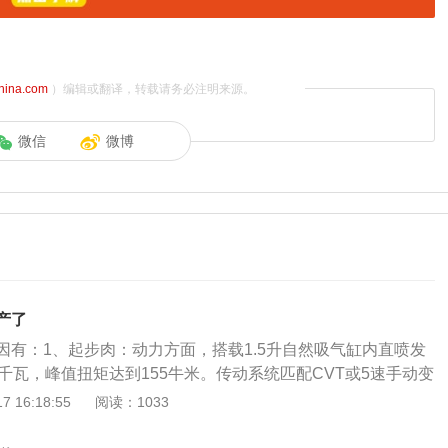
china.com
）编辑或翻译，转载请务必注明来源。
微信
微博
产了
因有：1、起步肉：动力方面，搭载1.5升自然吸气缸内直喷发
千瓦，峰值扭矩达到155牛米。传动系统匹配CVT或5速手动变
低：本田竞瑞脱胎于本田歌瑞，继承了本田在减配方面的水
 16:18:55
阅读：1033
面，本田竞瑞的售价一直不占什么优势，在面对同类型竞品雪
捷达的对比下，价格还要比它们高。而本田竞瑞的高配价格，