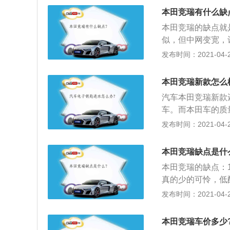
用了扁平俯冲的造
本田竞瑞有什么缺
哥瑞其整体设计，
本田竞瑞的缺点就
外，新车在细节方
似，但中网变宽，
计，并倾向与驾驶
臀”是竞瑞的特点
发布时间：2021-04-27
3、掀背设计就是
来看，竞瑞的车身
本田竞瑞新款怎么
4、竞瑞内饰基本
汽车本田竞瑞新款
控式多媒体显示屏
车。而本田车的质
三圆形调整为双圆
车”的说法；2、
发布时间：2021-04-27
本田，难免也会有
车型；3、全配置
本田竞瑞缺点是什
其他三款车型均配
本田竞瑞的缺点：
等。
真的少的可怜，低
向盘、倒车影像、
发布时间：2021-04-27
发挥到了极致；2
机噪音比较明显。
本田竞瑞车价多少
料感强，竞瑞的内