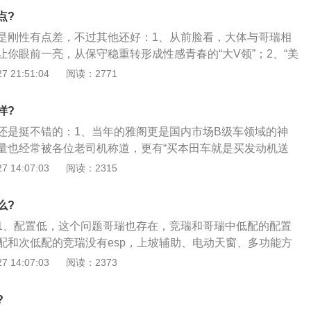
型，其车身整体的运动感十分突出；4、竞瑞内饰基本延续了
点?
其中包括三辐式的多功能方向盘、触控式多媒体显示屏等。此
是刚性有点差，不过其他还好：1、从前脸看，大体与哥瑞相
面也做出了提升，其仪表盘由哥瑞的三圆形调整为双圆形设
让你眼前一亮，从保守稳重转形成性感青春的“大V领”；2、“美
员，视觉效果方面提升明显。
，一体式的扰流板增添了运动性，但装饰意义远大于实际作用；
 21:51:04
阅读：2771
区别与三厢车，定位更清晰，更易被年轻人喜欢。从车身侧面
腰线采用了扁平俯冲的造型，其车身整体的运动感十分突出；
样?
延续了哥瑞其整体设计，其中包括三辐式的多功能方向盘、触
还是挺不错的：1、当年的雅阁更是国内市场B级车领域的神
等。此外，新车在细节方面也做出了提升，其仪表盘由哥瑞的
量也经常被各位老司机称道，更有“买本田车就是买发动机送
形设计，并倾向与驾驶员，视觉效果方面提升明显。
除了雅阁以外，思域、CR-V等车的销量都还不错。不过即使强如
 14:07:03
阅读：2315
看走眼的时候，今天我们就要来说说本田旗下销售最差的一款
方面，ABS+EBD系统固然是全系标配，除了两款经典版车型，
么?
有侧安全气囊、VSA车身稳定辅助系统、HSA坡道辅助系统
1、配置低，这个问题哥瑞也存在，竞瑞和哥瑞中低配的配置
配和次低配的竞瑞没有esp，上坡辅助、电动天窗、多功能方
腰部支撑、前排中央扶手、前雾灯、中控屏等，可以说把简配
 14:07:03
阅读：2373
、噪音大，竞瑞的噪音抑制做的不够理想，胎噪、路噪和发动
有必要的车主还是要对竞瑞做一些噪音改装才行；3、内饰塑
?
饰采用了大量的硬塑料，视觉和手感都很一般。