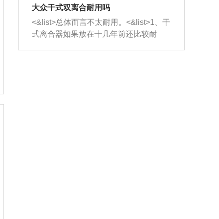
室，最后形成废气排出，就可以让三元
无法制作，需要将车辆送到修理厂或4s
造成烧机油。<&list>3、机油粘度。使用
大众干式双离合耐用吗
催化器得到清洗，排气管堵塞的情况就
店；<&list>2.车辆半轴套管防尘罩破
机油粘度过小的话，同样会有烧机油现
<&list>总体而言不太耐用。<&list>1、干
能够得到解决。
裂，破裂后会出现漏油现象，使半轴磨
象，机油粘度过小具有很好的流动性，
式离合器如果放在十几年前还比较耐
损严重，磨损的半轴容易损坏，产生异
容易窜入到气缸内，参与燃烧。<&list>
用，但是由于现在的汽车发动机动力输
响；<&list>3.稳定器的转向胶套和球头
4、机油量。机油量过多，机油压力过
出越来越高，使得干式离合器散热不足
老化，一般是使用时间过长造成的。解
大，会将部分机油压入气缸内，也会出
的缺陷也逐渐暴露出来。<&list>2、由于
决方法是更换新的质量好的转向橡胶套
现烧机油。<&list>5、机油滤清器堵塞：
干式双离合的工作环境暴露在空气中，
和球头。
会导致进气不畅，使进气压力下降，形
而离合器的散热也是通离合器罩上面的
成负压，使机油在负压的情况下吸入燃
几个小孔来进行散热。但是在行驶过程
烧室引起烧机油。<&list>6、正时齿轮或
中变速箱需要换挡，就不得不使得离合
链条磨损：正时齿轮或链条的磨损会引
器频繁工作。<&list>3、长时间的低速行
起气阀和曲轴的正时不同步。由于轮齿
驶以及过于频繁的启停，导致离合器的
或链条磨损产生的过量侧隙，使得发动
温度不断升高，而低速行驶时空气流动
机的调节无法实现：前一圈的正时和下
效率不高，无法将离合器中的热量有效
一圈可能就不一样。当气阀和活塞的运
的带走，导致离合器内部的温度不断升
动不同步时，会造成过大的机油消耗。
高，加速离合器的磨损。
解决方法：更换正时齿轮或链条。<&list
>7、内垫圈、进风口破裂：新的发动机
设计中，经常采用各种由金属和其他材