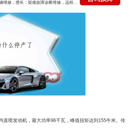
国家认证的汽车维修技师，15年德美日等各系车辆维修，擅长：疑难故障诊断维修，远程维修技术指导
内直喷发动机，最大功率96千瓦，峰值扭矩达到155牛米。传