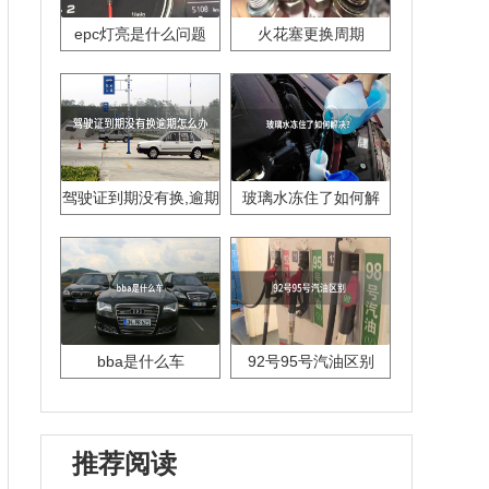
epc灯亮是什么问题
火花塞更换周期
驾驶证到期没有换,逾期
玻璃水冻住了如何解
怎么办??
决？
bba是什么车
92号95号汽油区别
推荐阅读