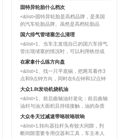
固特异轮胎什么档次
<&list>固特异轮胎是高档品牌，是美国
的汽车轮胎品牌。虽然是高档轮胎品
牌，但是中高低端的轮胎都有生产，这
国六排气管堵塞怎么清理
也是为了更好的开拓市场。
<&list>1、当车主发现自己的国六车排气
管出现堵塞的情况时，可以利用铁丝或
者是细棍，直接将杂物给取出来，如果
在家拿什么练方向盘
堵塞情况比较严重，也可以采取应急措
<&list>1、找一只平底锅，把两耳看作3
施。 <&list>2、直接利用木棍将所有的
点和9点钟方向，同时在6点钟和12点钟
杂物推到排气管里面的位置处，然后将
方向做一个标记。 <&list>2、双手握住
三元催化器拆解开，就可以将堵塞的东
大众1.8t发动机烧机油
平底锅两耳，然后往左打半圈、一圈、
西取出来。但如果是因为积碳过多引起
<&list>1、前后曲轴油封老化：前后曲轴
一圈半的练习，往右同样也要打相同的
的堵塞，就需要将三元催化器泡在草酸
油封与油大面积且持续接触，油的杂质
圈数。 <&list>3、最后强调要反复练
中进行清洗。 <&list>3、也可以利用清
和发动机内持续温度变化使其密封效果
习，这样就可以形成肌肉记忆，在真实
大众冬天过减速带咯吱咯吱响
洗剂对堵塞的情况得到解决，将清洗剂
逐渐减弱，导致渗油或漏油。<&list>2、
驾驶车辆时，不需要记忆也能打好方
放在燃油箱中，与燃油混合后，车辆启
<&list>1.转向器拉杆头有较大间隙，判
活塞间隙过大：积碳会使活塞环与缸体
向。
动时，就可以和汽油一起进入到燃烧
断间隙需要专用仪器和工具，车主本人
的间隙扩大，导致机油流入燃烧室中，