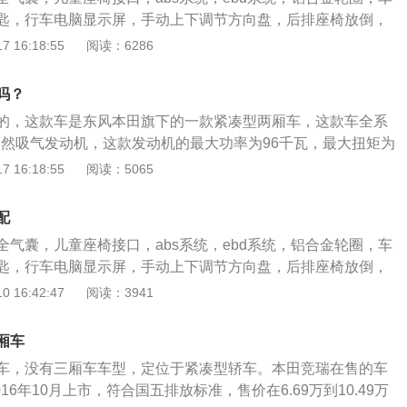
过减速带时一定要提前减速通过。3、内饰廉价：内饰档次和
匙，行车电脑显示屏，手动上下调节方向盘，后排座椅放倒，
一样，没有过多的花俏，样式有点廉价，采用了大量的硬塑
后电动车窗，手动防眩目内后视镜，副驾驶车内化妆镜，手动
 16:18:55
阅读：6286
都比较一般。
本田竞瑞的更多资料：1、竞瑞是本田旗下的一款紧凑型轿
了一台1.5升自然吸气发动机，这款发动机的代号为L15B5。
吗？
大功率为96kw，最大扭矩为155牛米，最大功率转速为6600
的，这款车是东风本田旗下的一款紧凑型两厢车，这款车全系
矩转速为4600转每分钟，这款发动机搭载了缸内直喷技术，并
缸自然吸气发动机，这款发动机的最大功率为96千瓦，最大扭矩为
盖缸体，与这款发动机匹配的是5速手动变速箱或cvt变速箱。
动机每分钟输出最大扭矩4600转，每分钟输出最大功率6600
 16:18:55
阅读：5065
架使用了麦弗逊式独立悬架，后悬架使用了扭力梁非独立悬
款车的前脸采用深U型进气格栅，在家族车型中更具视觉效
备了电动转向助力系统，电动转向助力系统是直接依靠电动机
险杠和加衬的大灯装饰在前面，反映了汽车时尚运动的定位。
一般配备这种转向助力系统的汽车方向盘都很轻，这样很方
配
使用了麦弗逊独立悬架，后悬架使用了扭力梁非独立悬架。
全气囊，儿童座椅接口，abs系统，ebd系统，铝合金轮圈，车
匙，行车电脑显示屏，手动上下调节方向盘，后排座椅放倒，
后电动车窗，手动防眩目内后视镜，副驾驶车内化妆镜，手动
 16:42:47
阅读：3941
旗下的一款紧凑型轿车，这款车全系搭载了一台1.5升自然吸气
的代号为L15B5，这款发动机的最大功率为96kw，最大扭矩
厢车
功率转速为6600转每分钟，最大扭矩转速为4600转每分钟。这
车，没有三厢车车型，定位于紧凑型轿车。本田竞瑞在售的车
内直喷技术，并且使用了铝合金缸盖缸体。与这款发动机匹配
016年10月上市，符合国五排放标准，售价在6.69万到10.49万
箱或cvt变速箱。这款车的前悬架使用了麦弗逊式独立悬架，后