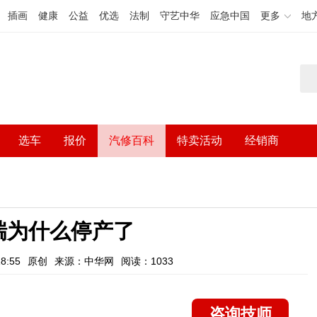
插画
健康
公益
优选
法制
守艺中华
应急中国
更多
地
选车
报价
汽修百科
特卖活动
经销商
瑞为什么停产了
8:55
原创
来源：中华网
阅读：1033
咨询技师