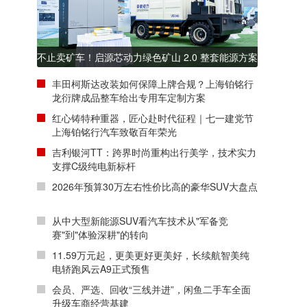
不止卖矿车！启源芯动力绿色矿山 2.0 整套能源方案
亮相全球矿业展会
丰田柯斯达改装如何保障上牌合规？上海铂铭行
龙衍牌成品整车给出专用车定制方案
红心铸特种重器，匠心赴时代征程｜七一建党节
上海铂铭行汽车致敬百年荣光
吉利银河TT：跨界时尚重构出行美学，技术实力
支撑C级纯电新标杆
2026年预算30万左右性价比高的豪华SUV大盘点
从中大型新能源SUV看汽车技术从"军备竞
赛"到"体验深耕"的转向
11.59万元起，更美更好更美好，长续航智美纯
电轿跑风云A9正式预售
会员、严选、回收“三线并进”，闲鱼二手车全面
升级车商经营基建