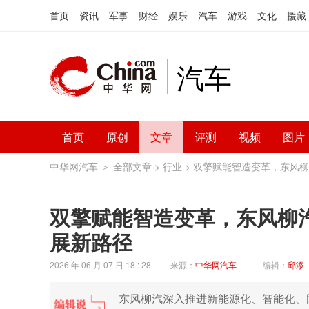
首页
资讯
军事
财经
娱乐
汽车
游戏
文化
援藏
汽车
首页
原创
文章
评测
视频
图片
中华网汽车
＞
全部文章
>
行业
> 双擎赋能智造变革，东风柳
双擎赋能智造变革，东风柳汽
展新路径
2026 年 06 月 07 日 18 : 28
来源：
中华网汽车
编辑：
邱添
东风柳汽深入推进新能源化、智能化、