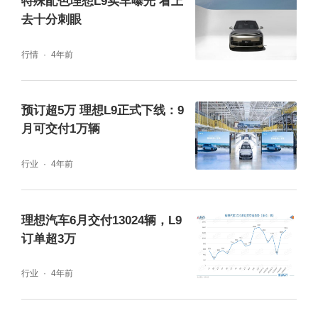
特殊配色理想L9实车曝光 看上
麒麟电池，系统集成度创全球新高，体积利用
去十分刺眼
率突破72%，能量密度可达255Wh/kg，可实
行情
4年前
现整车1000公里续航，将于2023年量产上
市。
预订超5万 理想L9正式下线：9
月可交付1万辆
行业
4年前
理想汽车6月交付13024辆，L9
订单超3万
行业
4年前
图片来源：宁德时代