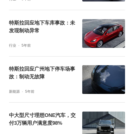
型阿维塔011首度同台展示，并将于8月8日正
式上市，年内开启首批交付。
特斯拉回应地下车库事故：未
发现制动异常
行业
5年前
特斯拉回应广州地下停车场事
故：制动无故障
新能源
5年前
中大型尺寸理想ONE汽车，交
图片来源：阿维塔科技
付3万辆用户满意度98%