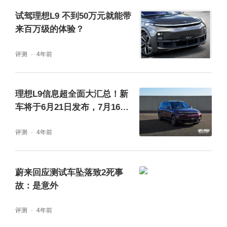
睿蓝汽车正式迈入换电赛道
试驾理想L9 不到50万元就能带
来百万级的体验？
6月21日，睿蓝汽车正式公布全新品牌标
评测
4年前
识、“换电轻出行普及者”的品牌定位，以及“唤
醒自由力”的品牌主张。此次品牌发布会是睿蓝
理想L9信息超全面大汇总！新
汽车成立以来，首次在C端消费群体面前亮
车将于6月21日发布，7月16日
相，同时睿蓝汽车正式宣布入局新能源换电赛
开启用户试驾！
评测
4年前
道。
据睿蓝汽车副总裁、销售公司总经理蔡建军介
蔚来回应测试车坠落致2死事
绍，睿蓝汽车以人为核心，以车为纽带，搭载
故：是意外
睿蓝汽车超级APP以及睿蓝换电开放平台，打
评测
4年前
通线上线下服务渠道，构建可循环的一体化换