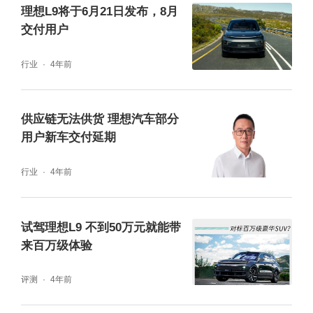
理想L9将于6月21日发布，8月
交付用户
作为国内动力电池龙头企业，宁德时代从电化
学本质出发，持续拓展系统结构的创新边界。
行业
4年前
2019年，其在全球首创了无模组电池包CTP，
率先使电池体积利用率突破50%大关。2022
供应链无法供货 理想汽车部分
年，宁德时代以麒麟之名，重新定义电池结构
用户新车交付延期
设计，首创大面水冷技术，快充、低温、安
行业
4年前
全、寿命全面提升。
试驾理想L9 不到50万元就能带
盖世点评：宁德时代一直稳居动力电池企业龙
来百万级体验
头之位，与其不断坚持技术创新与迭代不无关
评测
4年前
系。