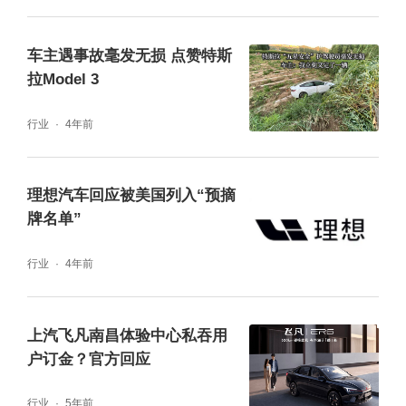
成200余座换电站的投站，全面打通线上+线下
相融合的渠道模式。产品层面，睿蓝汽车将依
车主遇事故毫发无损 点赞特斯
拉Model 3
托自研技术，在未来3年至少推出6款换电汽车
以覆盖全域车型。
行业
4年前
盖世点评：睿蓝定位“换电普及者”，C端新能源
理想汽车回应被美国列入“预摘
换电或加速发展。
牌名单”
阿维塔11将于8月上市
行业
4年前
6月25日， 阿维塔科技登陆重庆国际车展，并
上汽飞凡南昌体验中心私吞用
发布全新一代智能电动汽车技术平台CHN，C
户订金？官方回应
HN平台下首款车型阿维塔11及联名限量版车
行业
5年前