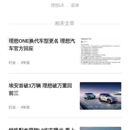
理想L9
蔚来
相关文章
理想ONE换代车型更名 理想汽
车官方回应
图片来源：蔚来官微截图盖世点评：官方发布
行业
4年前
的第一版回应急于撇清事故与车辆的关系，但
网友并不买账，不仅又上了热搜，还给蔚来扣
埃安首破3万辆 理想破万重回
上了“冷血”的帽子。
前三
宁德时代发布麒麟电池
行业
4年前
6月23日，宁德时代正式发布第三代CTP——