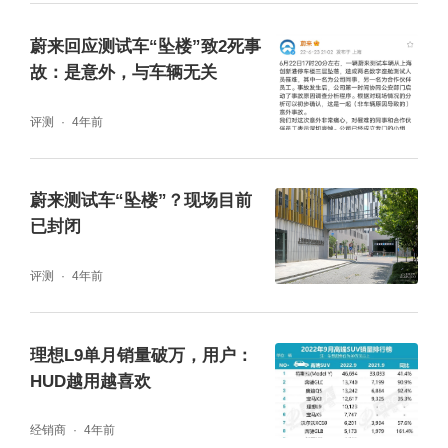
电生态圈。
蔚来回应测试车“坠楼”致2死事
故：是意外，与车辆无关
评测
4年前
蔚来测试车“坠楼”？现场目前
已封闭
评测
4年前
图片来源：睿蓝汽车
理想L9单月销量破万，用户：
HUD越用越喜欢
渠道层面，睿蓝汽车将快速推动换电站建站与
渠道布局，预计2022年底，睿蓝生态伙伴将完
经销商
4年前