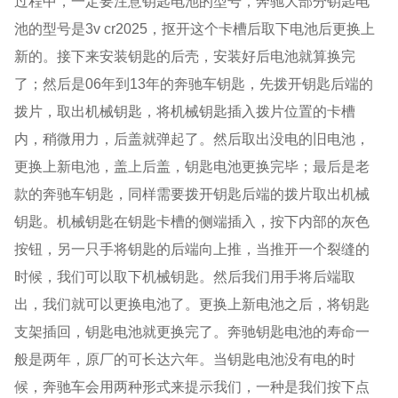
过程中，一定要注意钥匙电池的型号，奔驰大部分钥匙电
池的型号是
3v cr2025
，抠开这个卡槽后取下电池后更换上
新的。接下来安装钥匙的后壳，安装好后电池就算换完
了；然后是
06
年到
13
年的奔驰车钥匙，先拨开钥匙后端的
拨片，取出机械钥匙，将机械钥匙插入拨片位置的卡槽
内，稍微用力，后盖就弹起了。然后取出没电的旧电池，
更换上新电池，盖上后盖，钥匙电池更换完毕；最后是老
款的奔驰车钥匙，同样需要拨开钥匙后端的拨片取出机械
钥匙。机械钥匙在钥匙卡槽的侧端插入，按下内部的灰色
按钮，另一只手将钥匙的后端向上推，当推开一个裂缝的
时候，我们可以取下机械钥匙。然后我们用手将后端取
出，我们就可以更换电池了。更换上新电池之后，将钥匙
支架插回，钥匙电池就更换完了。奔驰钥匙电池的寿命一
般是两年，原厂的可长达六年。当钥匙电池没有电的时
候，奔驰车会用两种形式来提示我们，一种是我们按下点