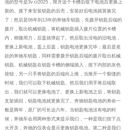
池的型号是
3v cr2025
，抠开这个卡槽后取下电池后更换上
新的。接下来安装钥匙的后壳，安装好后电池就算换完
了；然后是
06
年到
13
年的奔驰车钥匙，先拨开钥匙后端的
拨片，取出机械钥匙，将机械钥匙插入拨片位置的卡槽
内，稍微用力，后盖就弹起了。然后取出没电的旧电池，
更换上新电池，盖上后盖，钥匙电池更换完毕；最后是老
款的奔驰车钥匙，同样需要拨开钥匙后端的拨片取出机械
钥匙。机械钥匙在钥匙卡槽的侧端插入，按下内部的灰色
按钮，另一只手将钥匙的后端向上推，当推开一个裂缝的
时候，我们可以取下机械钥匙。然后我们用手将后端取
出，我们就可以更换电池了。更换上新电池之后，将钥匙
支架插回，钥匙电池就更换完了。奔驰钥匙电池的寿命一
般是两年，原厂的可长达六年。当钥匙电池没有电的时
候，奔驰车会用两种形式来提示我们，一种是我们按下点
火开关，奔驰的仪表会显示更换钥匙电池。第二种是我们