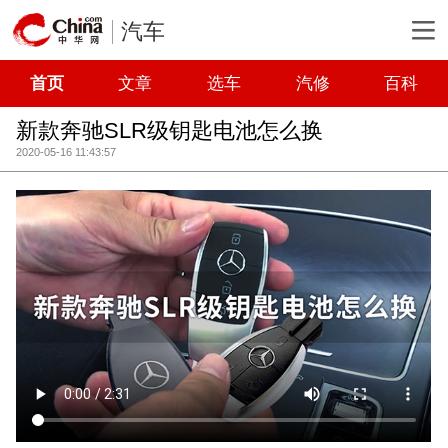
汽车
首页
文章
选车
汽修
百科
新款奔驰SLR级钥匙电池怎么换
2020-05-16 11:43:57