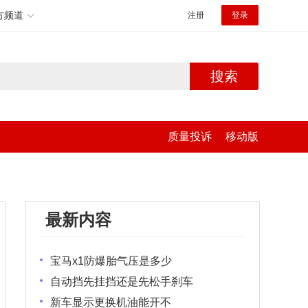
方频道
注册
登录
搜索
质量投诉
移动版
最新内容
宝马x1防爆胎气压是多少
自动挡先挂挡还是先松手刹车
新车显示更换机油能开不