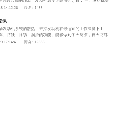
生温度过高的现象，发动机温度过高后会导致： 一、发动机冷
会爆裂，或者暖风小水箱爆裂，造成驾驶室内电器部件进水损
 14:12:26
阅读：1438
动机汽缸垫造成损坏，气缸垫损坏后冷却液会进入燃烧室参与燃
会顶弯连杆，严重的发动机报废。 三、导致发动机内的机油过
后果
发动机内部部件进行润滑，导致发动机轴瓦磨损加剧，曲轴拉
辆发动机系统的散热，维持发动机在最适宜的工作温度下工
粘连。严重的话会导致发动机报废。
腐、防蚀、除锈、润滑的功能。能够做到冬天防冻，夏天防沸
一定时间后，防冻液里的乙二醇就会和水在高温的作用下生成乙
 17:14:41
阅读：12385
剂相互作用。而如果长时间不更换防冻液的话，防冻液的缓蚀
，这样乙醇就会腐蚀发动机的金属机体。而且，各种添加剂也
防腐、防溶胀等作用也会相应地减弱。如此一来，产生的较明
接头处会渗漏，金属水管内有腐蚀的痕迹，防冻液还会产生变
的是，会把水箱等腐蚀漏水。另外，由于乙二醇浓度也在不断
就是防冻液的冰点也会升高，冷却效果下降。从而导致发动机