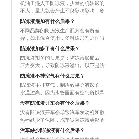
冻液得以溶解。
百分之四十的甲醇加上百分之十的其他
油漆，还会渗透到汽车内部，造成部件
机油里混入了防冻液，少量的机油影响
冻液不能用水代替，也不能掺水添加，
温，严重时会造成发动机烧损。寒冷气
物质。防冻液的种类：防冻液一般分
损坏；由于pH值的变化，即使是轻微的
不大，量大就会产生不良影响影响，容
水的冰点低，水中含有大量阴阳离子，
候下，还会导致发动机或水箱结冻，引
为：乙醇-水型、甘油-水型和乙二醇-水
污染也会加速车身的氧化。
易导致机油乳化、破坏机油的结构、影
时间长了会形成水垢，造成堵塞。在平
起发动机故障，车辆因此不能使用。判
防冻液混加有什么后果？
型三种。防冻液更换周期：对那些长时
响润滑、从而加剧发动机磨损，导致发
时汽车保养中，要定期检查防冻液余
断防冻液是否缺少的方法：观察仪表盘
间运行的车辆，比如出租车等，一般优
不同品牌的防冻液生产配方会有所差
动机损坏，应该尽快排放干净，并添加
量，若发现防冻冷却液少于最小的刻度
上的防冻液警报灯。如果亮起，很可能
质的防冻液每年更换一次；而那些运行
异，如果混合使用，多种添加剂之间很
符合标准的新机油。选择防冻液的方
时，标识防冻液不足，要及时补充，不
是缺少防冻液，当然也不排除是因为缸
时间短的车辆可每两年或每3万公里更换
可能会发生化学反应，会造成添加剂失
法：防冻液的基本指标是冰点与沸点，
防冻液加多了有什么后果？
然会影响发动机的冷却效能，防冻液不
内温度过高而引起。检查防冻液水箱。
一次。为防止产生过多的泡沫而降低防
效的后果。防冻液的选择方法：防冻液
市场上防冻液的冰点有-15℃、-25℃、-3
要添加过多，也不要过少，一般防冻液
如果液位低于最低刻度线（MIN），不可
防冻液加多的后果是：防冻液膨胀后，
冻液与发动机部件的热交换性，添加时
的基本指标是冰点与沸点，市场上防冻
0℃、-40℃等几种规格，一般要选择比
水壶上都有水位刻度，加到最高水位与
继续行驶，需及时添加防冻液。检查防
压力变大，导致防冻液溢出。以下是防
确认该产品在有效期内，长效型防冻
液的冰点有-15℃、-25℃、-30℃、-40℃
所在地区最低气温低10℃以上的为宜。
最低水位刻度之间即可。
冻液水壶上的水位刻度标识。防冻液正
冻液的作用：1、为发动机提供防冻保
液，有效期可达三年。
等几种规格，一般要选择比所在地区最
防冻液不排空气有什么后果？
判断防冻液是否缺少的方法：观察仪表
常是在最高水位与最低水位之间位置，
护，对抗低温环境。2、防止在冬季停车
低气温低10℃以上的为宜。判断是否缺
盘上的防冻液警报灯。如果亮起，很可
防冻液不排空气，制冷效果会有影响，
防冻液缺不缺需看刻度，如防冻液低于
时，冷却液结冰胀裂散热器，冻坏发动
少防冻液的方法：观察仪表盘上的防冻
能是缺少防冻液，当然也不排除是因为
水温过高。因为水管里面有空气所以导
最低水位，说明缺少防冻液。
机气缸体和气缸盖。3、提供散热功能。
液警报灯。如果亮起，很可能是缺少防
缸内温度过高而引起。检查防冻液水
致不循环，会出现水温高风扇不转现
以下是使用防冻液的注意事项：1、尽量
没有防冻液开车会有什么后果？
冻液，当然也不排除是因为缸内温度过
箱。如果液位低于最低刻度线（MIN），
象，部分车不需要排空气。相关介绍如
使用同一品牌防冻液。2、添加防冻液
高而引起。检查防冻液水箱。如果液位
没有防冻液开车会导致汽车发动机和散
不可继续行驶，需及时添加防冻液。检
下：1、正常情况下换防冻液需要排气。
时，应确认该产品在有效期之内。3、避
低于最低刻度线（MIN），不可继续行
热器缺少了保障，汽车缺防冻液会影响
查防冻液水壶上的水位刻度标识。防冻
直接把原来的空气排掉，然后倒进去新
免兑水使用。4、出现大量颗粒沉淀，表
驶，需及时添加防冻液。检查防冻液水
水箱的散热效果，达不到该有的冷却作
液正常是在最高水位与最低水位之间位
的防冻液，加满，即可达到排气的效
汽车缺少防冻液有什么后果？
明该防冻液已经变质，不能再使用。
壶上的水位刻度标识。防冻液正常是在
用，无法正常循环防冻液，会产生高
置，防冻液缺不缺需看刻度，如防冻液
果。2、汽车的发动机冷却系统简单分两