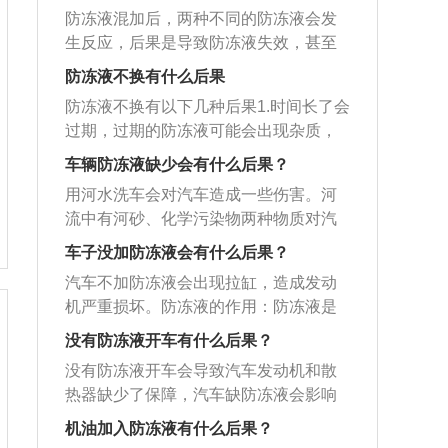
防冻液混加后，两种不同的防冻液会发
生反应，后果是导致防冻液失效，甚至
是损害到发动机。即便是不想使用原来
防冻液不换有什么后果
的防冻液，在更换新的防冻液之前，也
防冻液不换有以下几种后果1.时间长了会
要将旧防冻液放干净，然后清洗干净冷
过期，过期的防冻液可能会出现杂质，
却系统，最后才可以添加新的防冻液，
内部的化学成分失效，失去原有的功
避免旧防冻液和新防冻液混合在一起发
车辆防冻液缺少会有什么后果？
效；2.内部水分会蒸发，从而导致防冻液
生反应。使用防冻液除了不能混加使用
用河水洗车会对汽车造成一些伤害。河
的冰点升高，影响防冻液的冷却效果，
之外，也需要注意冬季时，要根据当地
流中有河砂、化学污染物两种物质对汽
沸点降低的情况，影响发动机的正常运
的最低气温进行挑选防冻液，避免防冻
车危害最大。河砂主要由硅、钙等物质
行的；3.会降低防冻液的防腐、防垢效
车子没加防冻液会有什么后果？
液出现结冰现象。一旦出现结冰情况的
组成，质地坚硬；许多河砂经过冲刷后
果，堵塞发动机的水道，与缓蚀剂相互
话，首要任务是将防冻液进行解冻，然
汽车不加防冻液会出现拉缸，造成发动
表面会稍微光滑一些，但由于直径太
作用，腐蚀发动机的金属机体，影响发
后更换上冰点更低的防冻液，这样才能
机严重损坏。防冻液的作用：防冻液是
小，在摩擦车身表面时，车漆不可避免
动机使用寿命。更换防冻液时要注意：1.
正常使用车辆。如果防冻液冻得不怎么
一种含有特殊添加剂的冷却液，主要用
地会脱落。河流中的污染物对汽车危害
没有防冻液开车有什么后果？
热车不能直接添加防冻液，以防高温状
严重的话，可以自己进行处理，方法有
于液冷式发动机冷却系统，防冻液具有
最大，包括氢氰酸、氰化钾、硫酸、硝
态下开盖，内部压力会将防冻液喷射出
没有防冻液开车会导致汽车发动机和散
打开车辆的引擎盖，让车子在太阳底下
冬天防冻，夏天防沸，全年防水垢，防
酸以及电镀厂、焦油厂、化肥厂等工业
来，有烫伤风险；2.不同品牌、不同型号
热器缺少了保障，汽车缺防冻液会影响
晒一晒，等待防冻液的融化；还有就是
腐蚀等优良性能。防冻液成分：防冻液
厂排放的其他化学污染物。如果这些污
的防冻液不能混加，配方成分不同，混
水箱的散热效果，达不到该有的冷却作
往防冻液水箱中倒入适量的温水，使防
的主要成分是：百分之五十的纯净水和
机油加入防冻液有什么后果？
染物的浓度过高，不仅会直接腐蚀汽车
加可能会发生化学反应，影响效能；3.防
用，无法正常循环防冻液，会产生高