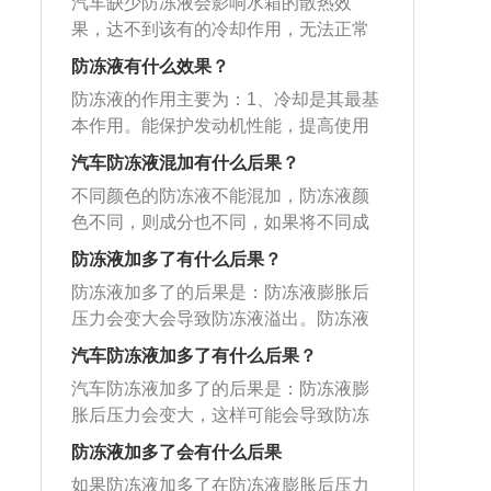
汽车缺少防冻液会影响水箱的散热效
最高水位与最低水位位置，防冻液缺不
温，严重时会造成发动机烧损。寒冷气
低于最低水位，说明缺少防冻液。
个房间，一个是发动机机体，一个是水
果，达不到该有的冷却作用，无法正常
缺需看刻度，如防冻液低于最低水位，
候下，还会导致发动机或水箱结冻，引
箱，两间房子中间有个门，叫节温器，
循环防冻液，会产生高温，严重时会造
说明缺少防冻液。
起发动机故障，车辆因此不能使用。判
防冻液有什么效果？
节温器在机体温度达到预定值时打开，
成发动机烧损。在寒冷气候下，还会导
断防冻液是否缺少的方法：观察仪表盘
把机体里高温冷却液释放出来到水箱冷
防冻液的作用主要为：1、冷却是其最基
致发动机或水箱结冻，引起发动机故
上的防冻液警报灯。如果亮起，很可能
却，换冷却液时，要热车直到水箱风扇
本作用。能保护发动机性能，提高使用
障，车辆因此不能使用。判断防冻液是
是缺少防冻液，当然也不排除是因为缸
转动之后迅速放掉冷却液。
寿命。2、还具有防冻、防沸、防垢的功
否缺少的方法：观察仪表盘上的防冻液
汽车防冻液混加有什么后果？
内温度过高而引起。检查防冻液水箱。
能。尤其是室外气温低于零度时，防冻
警报灯。如果亮起，很可能是缺少防冻
如果液位低于最低刻度线（MIN），不可
不同颜色的防冻液不能混加，防冻液颜
液可以保证车辆零件因寒冷而造成系统
液，当然也不排除是因为缸内温度过高
继续行驶，需及时添加防冻液。检查防
色不同，则成分也不同，如果将不同成
失灵的情况。关于防冻液的更多信息如
而引起。检查防冻液水箱。如果液位低
冻液水壶上的水位刻度标识。防冻液正
分的防冻液混合在一起，防冻液会发生
下：1、防冻液别名是防腐蚀汽车防冻
防冻液加多了有什么后果？
于最低刻度线（MIN），不可继续行驶，
常是在最高水位与最低水位之间位置，
化学反应，导致防冻液失效，有时还会
液，是乙二醇的水溶液，可以防止金属
需及时添加防冻液。检查防冻液水壶上
防冻液加多了的后果是：防冻液膨胀后
防冻液缺不缺需看刻度，如防冻液低于
凝固。即使是相同颜色的防冻液，如果
生锈，对发动机有保护作用。2、防冻液
的水位刻度标识。防冻液正常是在最高
压力会变大会导致防冻液溢出。防冻液
最低水位，说明缺少防冻液。
是不同品牌，稳定剂也可能不同，混用
最大功能是，在寒冷天气时防止零件因
水位与最低水位之间位置，防冻液缺不
的作用是：1、为发动机提供防冻保护，
会降低冷却和清洁效果，因此最好也不
汽车防冻液加多了有什么后果？
为冷却问题而导致系统故障、胀烈，甚
缺需看刻度，如防冻液低于最低水位，
对抗低温的环境；2、防止在寒冷的冬季
要混用。最好用相同品牌，相同颜色的
至故障情况。
汽车防冻液加多了的后果是：防冻液膨
说明缺少防冻液。
停车时冷却液结冰胀裂散热器，冻坏发
防冻液。防冻液意外混合后，需要将水
胀后压力会变大，这样可能会导致防冻
动机气缸体和气缸盖；3、提供高效的散
箱中的防冻液完全排空，然后用纯净水
液溢出，所以车主不要多加防冻液。防
热功能。防冻液使用的注意事项是：1、
防冻液加多了会有什么后果
冲洗，再重新加入。防冻液的颜色一般
冻液的全称应该是防冻冷却液，防冻液
尽量使用同一品牌的防冻液；2、添加时
有绿色、蓝色、粉红色、有些还有荧光
如果防冻液加多了在防冻液膨胀后压力