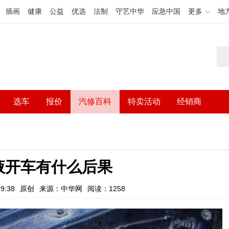
插画
健康
公益
优选
法制
守艺中华
应急中国
更多
地
选车
报价
汽修百科
特卖活动
经销商
液开车有什么后果
9:38
原创
来源：中华网
阅读：1258