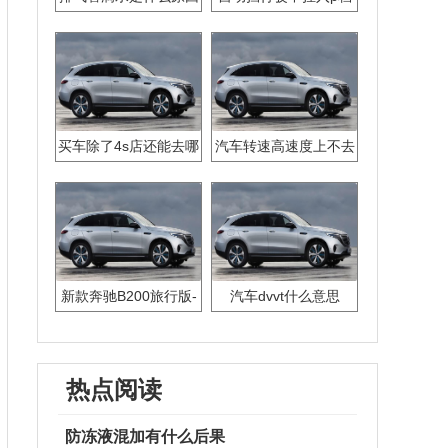
咔咔响
买车除了4s店还能去哪
汽车转速高速度上不去
里
是什么原因
新款奔驰B200旅行版-
汽车dvvt什么意思
涡轮增压版钥匙电池怎
么换
热点阅读
防冻液混加有什么后果