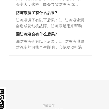
的作用是冷却而不是防冻，汽车使用的
应确认该产品在有效期之内；3、避免兑
效果。通常，乙二醇是绿色，丙二醇是
会变大，这样可能会导致防冻液溢出，
发动机都是水冷发动机，水冷发动机依
水使用；4、出现大量的颗粒沉淀，表明
蓝色，丙三醇是粉红色。厂家将防冻液
没有什么危害，只是干了以后会留下难
靠冷却液在发动机内不断循环带走热
防冻液漏了有什么后果?
该防冻液已经变质不能再使用。
染成不同颜色的目的如下：禁止混用：
看的污迹，所以车友们不要多加防冻
量。冷却液在发动机内有两条循环路
防冻液漏了有以下后果：1、防冻液渗漏
为了防止和其他液体弄混，防止人误
液。防冻液这个名字其实带有迷惑性，
径，一条是大循环，另一条是小循环。
会造成发动机故障。防冻液是用来帮助
食，很多厂商也会添加不同的颜色配
防冻液的全称应该是防冻冷却液，防冻
在发动机刚刚启动还没有达到正常工作
发动机散热的，当防冻液因为渗漏而不
方，从而进行区分。渗漏时便于区别：
液的作用是冷却而不是防冻。汽车防冻
漏防冻液会有什么后果?
温度时，冷却液是进行小循环的，此时
足时，发动机热量会越来越高，严重时
发动机渗出以后，由于其自身有颜色，
液，又称之为“防冻液”或“不冻液”，全称
冷却液不经过散热水箱散热，这样能够
漏防冻液会有以下后果：1、防冻液泄漏
导致拉缸。特别是铝制发动机，对温度
在判断和检修时很容易辨别。安全考
应该叫汽车防冻冷却液，意为有防冻功
让发动机更快达到正常工作温度。
对汽车的散热产生影响，会使发动机温
格外敏感，不经意间就会高温变形，造
虑：发动机这些化学成分都是有毒的，
能的冷却液，为使汽车在冬天低温下仍
度过高而损坏。冬天的时候会使冷却系
成严重故障；2、防冻液渗漏还会造成危
所以，一般的玻璃水、防冻液这些液体
能继续使用。发动机冷却液都会加入了
统结冰胀裂。所以，防冻液泄漏应该立
险。防冻液跟水区别很大，它干了之后
都会染色，防止误服。
一些可以降低水冰点的物质作为防冻
即维修；2、防冻液的全称应该叫防冻冷
会结晶，这些结晶体还很容易被点燃。
剂，保证在低温天气时冷却系统不冻
却液，意为有防冻功能的冷却液。防冻
发动机在运行时会产生很高的温度，点
结。使用防冻液要注意以下几点：1、尽
液可以防止在寒冷冬季停车时冷却液结
燃结晶体基本是轻而易举，所以有些厂
量使用同一个品牌的防冻液。不同品牌
冰而胀裂散热器和冻坏发动机气缸体或
家的维修手册之中都明确了一点：为避
的防冻液生产配方会有所差异，如果混
盖。但是我们要纠正一个误解，防冻液
免安全隐患，不可将防冻液残留在车
合使用，多种添加剂之间很可能会产生
不仅仅是冬天用的，它应该在全年使
身；3、防冻液的全称应该叫防冻冷却
化学反应，导致添加剂失效。2、防冻液
用。防冻液泄露的原因有以下几点，一
液，意为有防冻功能的冷却液。防冻液
的有效期限多为2年（个别产品会长一
是水箱水泵漏水可能导致防冻液泄露，
内容合作
可以防止在寒冷冬季停车时冷却液结冰