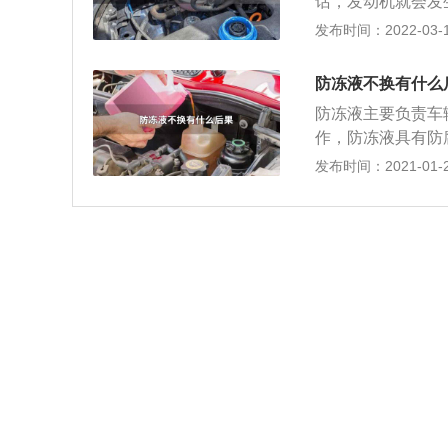
话，发动机就会发
却系统管路有可能
发布时间：2022-03-18
坏； 二、会对发
烧，有一定的概率
防冻液不换有什么
稀，不能有效的对
防冻液主要负责车
伤，气缸壁和活塞
作，防冻液具有防
的作用。 当使用
发布时间：2021-01-20
醇，与其中的缓蚀
剂会逐渐消耗殆尽
逐渐消耗殆尽，其
显的现象就是水管
稠的现象。更严重
降低，随之而来的
相关部件损坏。