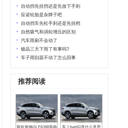
自动挡先挂挡还是先放下手刹
应诺轮胎是杂牌子吧
自动挡车先松手刹还是先挂档
自然吸气和涡轮增压的区别
汽车雨刷不会动了
镀晶三天下雨了有事吗?
车子雨刮器不动了怎么回事
推荐阅读
新款奔驰GLE63钥匙电
车上batt闪是什么意思