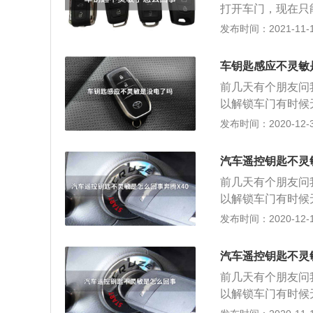
打开车门，现在只
接收器天线短路，
能用遥控器打开车
发布时间：2021-11-16
因，车辆停靠在了
的电池处于亏电的
般情况下虽然在按
车钥匙感应不灵敏
充足。所以出现这
前几天有个朋友问
的问题导致的不灵
以解锁车门有时候
接收器天线短路，
下汽车钥匙不灵敏
发布时间：2020-12-31
因，车辆停靠在了
射器和接收器两部
端天线接收到信号
汽车遥控钥匙不灵
作。从工作原理我
前几天有个朋友问
在干扰源，干扰汽
以解锁车门有时候
所有后加装设备全
下汽车钥匙不灵敏
发布时间：2020-12-18
号也会导致出现失
射器和接收器两部
3、钥匙内部出现
端天线接收到信号
进行检测。 4、
汽车遥控钥匙不灵
作。从工作原理我
车身控制模块无法
前几天有个朋友问
在干扰源，干扰汽
是前往专业的维修
以解锁车门有时候
所有后加装设备全
我们还可以通过机
下汽车钥匙不灵敏