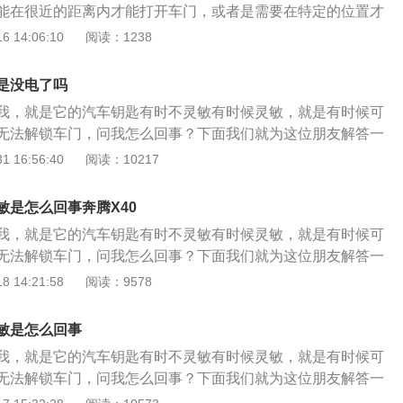
能在很近的距离内才能打开车门，或者是需要在特定的位置才
导致接收器无法远距离接收到信号，造成不灵敏。 第四种原
门。这种情况会有以下几种原因导致： 第一种原因，遥控钥匙
 14:06:10
阅读：1238
有信号干扰源的附近，造成的遥控钥匙的不灵敏。
状态，造成了遥控开门的距离变短，感觉遥控钥匙不灵敏。一
下遥控器的时候遥控器指示灯会亮，但是不代表钥匙电池电量
是没电了吗
个问题后首先要做的就是更换电池。 第二种原因，遥控器本身
我，就是它的汽车钥匙有时不灵敏有时候灵敏，就是有时候可
敏，这情况下需要更换新的遥控器。 第三种原因，车辆的遥控
无法解锁车门，问我怎么回事？下面我们就为这位朋友解答一
导致接收器无法远距离接收到信号，造成不灵敏。 第四种原
是什么原因造成的，该如何解决。 首先我们的汽车钥匙是由发
 16:56:40
阅读：10217
有信号干扰源的附近，造成的遥控钥匙的不灵敏。
分组成，通过车主按下车钥匙的按钮，钥匙发射信号，汽车顶
，经过车身控制器模块认证后，然后执行实现开锁和落锁的动
敏是怎么回事奔腾X40
们可以得知汽车钥匙失灵的原因有以下几点： 1、汽车周围存
我，就是它的汽车钥匙有时不灵敏有时候灵敏，就是有时候可
车钥匙发出的信号和天线接收的信号。解决办法是：将车内部
无法解锁车门，问我怎么回事？下面我们就为这位朋友解答一
部拆除，然后进行试车。 2、钥匙没有电了，钥匙发射不出信
是什么原因造成的，该如何解决。 首先我们的汽车钥匙是由发
 14:21:58
阅读：9578
灵。解决办法就是更换钥匙电池后进行试车，看有无故障现象.
分组成，通过车主按下车钥匙的按钮，钥匙发射信号，汽车顶
故障也会导致时灵时不灵，解决办法就是前往专业的维修机构
，经过车身控制器模块认证后，然后执行实现开锁和落锁的动
车辆天线或者车身控制模块出现故障，导致天线无法接收信号或
敏是怎么回事
们可以得知汽车钥匙失灵的原因有以下几点： 1、汽车周围存
识别信号都会使汽车钥匙解锁开锁功能受到影响，解决办法就
我，就是它的汽车钥匙有时不灵敏有时候灵敏，就是有时候可
车钥匙发出的信号和天线接收的信号。解决办法是：将车内部
机构进行检查和维修。 还有如果汽车智能钥匙无法解锁车门，
无法解锁车门，问我怎么回事？下面我们就为这位朋友解答一
部拆除，然后进行试车。 2、钥匙没有电了，钥匙发射不出信
械钥匙进行解锁车门，在车内将智能钥匙放在一个有钥匙符号
是什么原因造成的，该如何解决。 首先我们的汽车钥匙是由发