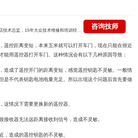
咨询技师
国家认证的汽车维修高级技工，曾任上海大众4s店技术总监，15年大众技术维修和培训经验，擅长：大众全系疑难故障诊断维修，远程维修技术指导
，遥控距离变短，本来五米就可以打开车门，现在只能在很近
才能用遥控器打开车门。这种情况会有以下几种原因导致：
，造成了遥控开门的距离变短，感觉遥控钥匙不灵敏。一般情
但是不代表钥匙电池电量充足。所以出现这个问题后首先要做
，这情况下需要更换新的遥控器。
致接收器无法远距离接收到信号，造成不灵敏。
近，造成的遥控钥匙的不灵敏。