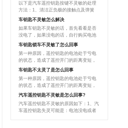
异物，需要进行清理。以下是详细方
化、小功率射频天线的开发方案，并成
度上屏蔽了遥控信号。不建议使用屏蔽
以下是汽车遥控钥匙按键不灵敏的处理
修技师打开钥匙后盖，用万用表测量钥
E，该产品采用了世界最先进的RFID无
法：取下电池，可以看到按键上方有卡
功的融合了遥控系统和无钥匙系统，沿
信号太强的太阳能薄膜。在使用过程
方法：1、清洁正负极的接触点及弹簧
匙电路板的电阻，分析电阻值是否正
线射频技术和最先进的车辆身份编码识
扣固定在电路板的底座上，用针插入其
用了传统的整车电路保护，真正的实现
中，由于智能钥匙使用的是低强度无线
片：将遥控钥匙的外壳拆开，将钥匙中
常；然后用信号检测仪检查钥匙是否能
别系统，率先应用小型化、小功率射频
车钥匙不灵敏怎么解决
中的一边向外挑开，取下按键，可以看
双重射频系统，双重防盗保护，为车主
电波，所以使用时应避免接触某些强磁
的小电路板取下来，将电池取下来，按
发出信号，即可确认故障。解决办法：
天线的开发方案，并成功的融合了遥控
到按键在电路板上的底座及按键，按键
最大限度的提供便利和安全。工作原
如果车钥匙不灵敏的话，首先看看是否
场，如高压线路、输电塔等具有强磁场
键上方的帽上两个边上有卡扣固定在电
建议车主去专业的维修厂或4S店进行按
系统和无钥匙系统，沿用了传统的整车
时能听到清脆声响，这就是弹簧片发出
理：通过在点火钥匙中内装有芯片，每
没电了，如果没电的话，自行购买电池
信号的地方，并尽量避免车辆停放，因
路板的底座上，用针插入其中的一边向
键电路板的检测及维修。
电路保护，真正地实现双重射频系统，
的声音，车钥匙按键不灵敏通常是弹簧
个芯片内都装有固定的ID，只有钥匙芯
进行更换就好了。如果是故障了的话，
此，在磁场干扰的情况下，它可能无法
外轻轻的用力再向上方挑就可以将按键
车钥匙锁车不灵敏了怎么回事
双重防盗保护，为车主最大限度地提供
片与正负极之间接触不良所致，存在脏
片的ID与发动机的ID相匹配时，汽车才
就要进行车钥匙的维修了。车钥匙维修
正常工作。
帽取下；将按键取下，可以看到按键在
便利和安全。2、工作原理：通过在点火
第一种原因，遥控钥匙的电池处于亏电
污、氧化或有异物等现象。需要将正负
能启动。如果不一致，发动机无法启
也不是很难，一般就是接触不良了，自
电路板上的底座及按键，按键时会听到
钥匙中内装有芯片，每个芯片内都装有
的状态，造成了遥控开门的距离变短，
极的接触点及弹簧片清洁干净，即可解
动。
己也可以完成的。首先要找一处通电和
轻微的清脆的卡的声音就是这个弹簧片
固定的ID，只有钥匙芯片的ID与发动机
感觉遥控钥匙不灵敏。一般情况下虽然
决按键不灵的问题。6、清洁车钥匙。用
视线良好的场地，然后拆开汽车的遥控
车钥匙不太灵了是怎么回事
发出的声音，所以按键失灵一般是弹簧
的ID相匹配时，汽车才能启动。如果不
在按下遥控器的时候遥控器指示灯会
牙签扎一小团棉球或者纸巾擦拭清洁车
钥匙，取出遥控盒，接着用螺丝刀打开
片与正负极之间接触不良所致，如脏、
第一种原因，遥控钥匙的电池处于亏电
一致，发动机无法启动。
亮，但是不代表钥匙电池电量充足。所
钥匙按键底座，再用酒精分别清洁车钥
遥控盒，拿出里面的遥控电路板。一般
氧化或有异物等。只要把正负极的接触
的状态，造成了遥控开门的距离变短，
以出现这个问题后首先要做的就是更换
匙的各个位置，尤其是弹簧片，需要反
就是电路板上面的电子元件贴片接触不
点及弹簧片清洁干净即可解决不按键灵
感觉遥控钥匙不灵敏。一般情况下虽然
电池。第二种原因，遥控器本身的问题
汽车遥控钥匙不灵敏是怎么回事?
复擦拭直至光洁如新，再晾干。7、换个
良了，接下来把预热好的电烙铁拿出来
敏的问题。2、清洗汽车钥匙：用牙签扎
在按下遥控器的时候遥控器指示灯会
导致的不灵敏，这情况下需要更换新的
环境。车钥匙失灵可能是因为车辆附近
对接触不良的贴片进行加固焊接。焊接
汽车遥控钥匙不灵敏的原因如下：1、汽
一小团棉球或纸巾擦拭清洁按键底座，
亮，但是不代表钥匙电池电量充足。所
遥控器。第三种原因，车辆的遥控接收
有信号源干扰，比如有信号发射塔、高
完了就把电路板装回到遥控的控制盒
车遥控钥匙失灵可能是：电池没电或者
也可用小眉摄或小摄子代替牙签更加方
以出现这个问题后首先要做的就是更换
器天线短路，导致接收器无法远距离接
压线路等，需要换个环境，解除信号干
里，然后开始试车，车门能够正常解锁
电池接触不良、遥控钥匙中时间控制模
便；可沾点酒精，但不要流淌，再用干
电池。第二种原因，遥控器本身的问题
收到信号，造成不灵敏。第四种原因，
扰。8、给蓄电池充电。车辆蓄电池电量
的话就是维修成功了。
块失灵、车上遥控发射器的天线老化
棉球吸干，对按键帽、按键、密封垫及
导致的不灵敏，这情况下需要更换新的