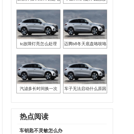
池怎么换
tc故障灯亮怎么处理
迈腾b8冬天底盘咯吱咯
吱响
汽滤多长时间换一次
车子无法启动什么原因
分析
热点阅读
车钥匙不灵敏怎么办