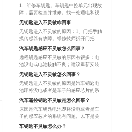
1、维修车钥匙。车钥匙中控单元出现故
障，需要检查并维修。找一处通电和视
线良好的场地，拆开车钥匙，取出遥控
无钥匙进入不灵敏咋回事
盒，用螺丝刀打开遥控盒，拿出里面的
无钥匙进入不灵敏的原因：1、门把手触
遥控电路板。通常是因为电路板上面的
摸传感器有故障。维修技师拆开门把
电子元件贴片接触不良，需要把预热好
手，观察门把手电路是否松动或断路，
的电烙铁拿出来对接触不良的贴片进行
汽车钥匙感应不灵敏怎么回事？
用万用表测量门把手触摸传感器的电阻
加固焊接。焊接完了就把电路板装回到
远程钥匙感应不灵敏的原因有很多：电
值，分析是否在正常范围内；如果门把
遥控的控制盒里，再试车，车门能够正
池没电或电池接触不良；建议重新安装
手触碰到传感器电路或者传感器失效，
常解锁的话就是维修成功。2、重新匹
或更换电池。遥控钥匙中的时间控制模
汽车无法开锁解锁，导致无钥匙进入系
无钥匙进入不灵敏怎么回事？
配。利用电脑，重新匹配车钥匙的匹配
块故障也会导致遥控器故障；建议到修
统失效。解决办法：建议车主去专业的
码。3、维修车身控制模块。车辆电路保
无钥匙进入不灵敏的原因是汽车钥匙电
理厂或修理厂更换控制单元。这也可能
维修厂或4S店进行门把手触摸传感器的
险、车载天线或车身控制模块出现故
池即将没电或者是车子的感应芯片的系
是由于车上遥控发射器的天线老化造成
检测及维修。2、关键电池没电了。维修
障，导致天线无法接收信号或车身控制
统有问题。以下是关于汽车无钥匙进入
的。在这种情况下，您可以到维修站进
汽车遥控钥匙不灵敏是怎么回事？
技师取下钥匙的后盖，用万用表测量钥
模块无法识别信号，需要找专业维修机
系统的相关介绍：简介：汽车无钥匙进
行检查和维修。另外，部分车辆前挡风
匙电池的电压。如果电压过低或没有电
原因是汽车钥匙电池即将没电或者是车
构进行维修。4、更换电池。可能车钥匙
入系统，简称PKE，该产品采用了世界
玻璃贴上防爆太阳能薄膜后，当遥控门
压，会导致钥匙无法发出信号，导致无
子的感应芯片的系统有问题。以下是关
电池没电，需要及时更换电池。5、清洁
最先进的RFID无线射频技术和最先进的
直接在车辆前方打开时，遥控门锁不会
钥匙进入系统故障。解决办法：车主应
于汽车无钥匙进入系统的相关介绍：1、
正负极。车钥匙电池正负极存在污垢或
车辆身份编码识别系统，率先应用小型
车钥匙不灵敏怎么办？
响应，因为该防爆太阳能薄膜在一定程
及时更换电池。3、按键电路板损坏。维
简介：汽车无钥匙进入系统，简称PK