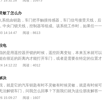
 15:32:28
阅读：10573
灵。解决办法就是更换钥匙电池后进行试车，看有无故障现
点火。
分组成，通过车主按下车钥匙的按钮，钥匙发射信号，汽车顶
部出现故障也会导致时灵时不灵，解决办法就是前往专业的维修
，经过车身控制器模块认证后，然后执行实现开锁和落锁的动
4、车辆天线或者车身控制模块出现故障，导致天线无法接收信
灵敏了怎么办
们可以得知汽车钥匙失灵的原因有以下几点： 1、汽车周围存
无法识别信号都会使汽车钥匙解锁开锁功能受到影响，解决办
进入系统由钥匙，车门把手触摸传感器，车门信号接受天线，后
车钥匙发出的信号和天线接收的信号。解决办法是：将车内部
维修机构进行检查和维修。 还有如果汽车智能钥匙无法解锁车
，中央门锁天线，控制器等组成。该系统工作时，如果任一一
部拆除，然后进行试车。 2、钥匙没有电了，钥匙发射不出信
过机械钥匙进行解锁车门，在车内将智能钥匙放在一个有钥匙
题的话，无钥匙进入系统就处于失灵状态。 当系统处于失灵状
 14:14:47
阅读：8613
灵。解决办法就是更换钥匙电池后进行试车，看有无故障现象.
应急点火。
法是通过诊断仪检测系统内的故障码存储状态，通过故障码和
故障也会导致时灵时不灵，解决办法就是前往专业的维修机构
快速的找到故障原因。 奥迪A6L无钥匙进入失灵的有以下几种
车辆天线或者车身控制模块出现故障，导致天线无法接收信号或
没电
蓄电池电量低，蓄电池管理器为了保证车辆正常使用，会暂时关
识别信号都会使汽车钥匙解锁开锁功能受到影响，解决办法就
指的是用遥控器开锁的时候，遥控距离变短，本来五米就可以
进入系统变处于失灵状态。 2、钥匙电量不足或钥匙本身出现
机构进行检查和维修。 还有如果汽车智能钥匙无法解锁车门，
能在很近的距离内才能打开车门，或者是需要在特定的位置才
换钥匙电池或钥匙来进行判断； 3、信号干扰，因系统工作
械钥匙进行解锁车门，在车内将智能钥匙放在一个有钥匙符号
门。这种情况会有以下几种原因导致： 第一种原因，遥控钥匙
 14:12:22
阅读：4012
是通过无线状态进行信号传输。当外界对信号进行干扰或屏蔽
点火。
状态，造成了遥控开门的距离变短，感觉遥控钥匙不灵敏。一
。 4、车门把手触摸传感器和信号接收天线损坏或线路虚接断
下遥控器的时候遥控器指示灯会亮，但是不代表钥匙电池电量
解决
个问题后首先要做的就是更换电池。第二种原因，遥控器本身
我，就是它的汽车钥匙有时不灵敏有时候灵敏，就是有时候可
敏，这情况下需要更换新的遥控器。第三种原因，车辆的遥控
无法解锁车门，问我怎么回事？下面我们就为这位朋友解答一
导致接收器无法远距离接收到信号，造成不灵敏。第四种原
是什么原因造成的，该如何解决。 首先我们的汽车钥匙是由发
 15:09:27
阅读：1607
有信号干扰源的附近，造成的遥控钥匙的不灵敏。
分组成，通过车主按下车钥匙的按钮，钥匙发射信号，汽车顶