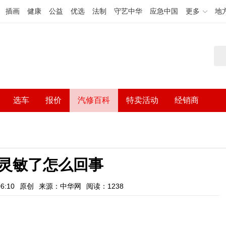
插画
健康
公益
优选
法制
守艺中华
应急中国
更多
地
选车
报价
汽修百科
特卖活动
经销商
灵敏了怎么回事
6:10
原创
来源：中华网
阅读：1238