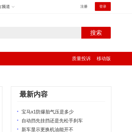
方频道
注册
登录
搜索
质量投诉
移动版
最新内容
宝马x1防爆胎气压是多少
自动挡先挂挡还是先松手刹车
新车显示更换机油能开不