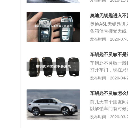
发布时间：2020-11-17
号也会导致出现失
的位置上进行应急
射器和接收器两部
象。 3、钥匙内
端天线接收到信号
机构进行检测。 
奥迪无钥匙进入不
作。从工作原理我
号或车身控制模块
奥迪A6L无钥匙
在干扰源，干扰汽
法就是前往专业的
备箱信号接受天线
所有后加装设备全
门，我们还可以通
个系统元件出现问
发布时间：2020-07-03
号也会导致出现失
符号的位置上进行
态时，最直接的办
3、钥匙内部出现
数据状态，就可以
进行检测。 4、
车钥匙不灵敏不是
常见原因： 1、
车身控制模块无法
车钥匙不灵敏一般
闭该系统，无钥匙
是前往专业的维修
打开车门，现在只
问题，可以通过更
我们还可以通过机
能用遥控器打开车
发布时间：2020-04-24
时，钥匙的位置等
的位置上进行应急
的电池处于亏电的
时，该系统变失灵
般情况下虽然在按
路导致。
车钥匙不灵敏怎么
充足。所以出现这
前几天有个朋友问
的问题导致的不灵
以解锁车门有时候
接收器天线短路，
下汽车钥匙不灵敏
发布时间：2020-03-26
因，车辆停靠在了
射器和接收器两部