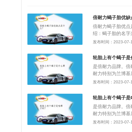
倍耐力蝎子胎优缺
倍耐力蝎子胎优点
绍：蝎子胎的名字来
的标志。除了Pze
发布时间：2023-07-17
的是Scorpionve
用了倍耐力的最新
轮胎上有个蝎子是
性、环保性、舒适
是倍耐力品牌。倍耐
位胎面设计，提高
耐力特别为兰博基尼
的相关介绍如下：
发布时间：2023-07-17
老。在使用库存轮
存方法：如果保存
轮胎上有个蝎子是
再使用并没有什么
是倍耐力品牌。倍耐
算没有用过一样是
耐力特别为兰博基尼
的相关介绍如下：
发布时间：2023-07-17
老。在使用库存轮