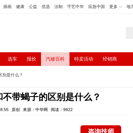
插画
健康
公益
优选
法制
守艺中华
应急中国
更多
地
选车
报价
汽修百科
特卖活动
经销商
区别是什么？
和不带蝎子的区别是什么？
8:55
原创
来源：中华网
阅读：9822
咨询技师