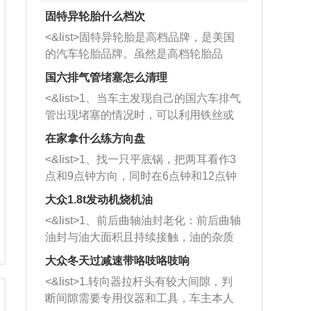
固特异轮胎什么档次
<&list>固特异轮胎是高档品牌，是美国
的汽车轮胎品牌。虽然是高档轮胎品
牌，但是中高低端的轮胎都有生产，这
国六排气管堵塞怎么清理
也是为了更好的开拓市场。
<&list>1、当车主发现自己的国六车排气
管出现堵塞的情况时，可以利用铁丝或
者是细棍，直接将杂物给取出来，如果
在家拿什么练方向盘
堵塞情况比较严重，也可以采取应急措
<&list>1、找一只平底锅，把两耳看作3
施。 <&list>2、直接利用木棍将所有的
点和9点钟方向，同时在6点钟和12点钟
杂物推到排气管里面的位置处，然后将
方向做一个标记。 <&list>2、双手握住
三元催化器拆解开，就可以将堵塞的东
大众1.8t发动机烧机油
平底锅两耳，然后往左打半圈、一圈、
西取出来。但如果是因为积碳过多引起
<&list>1、前后曲轴油封老化：前后曲轴
一圈半的练习，往右同样也要打相同的
的堵塞，就需要将三元催化器泡在草酸
油封与油大面积且持续接触，油的杂质
圈数。 <&list>3、最后强调要反复练
中进行清洗。 <&list>3、也可以利用清
和发动机内持续温度变化使其密封效果
习，这样就可以形成肌肉记忆，在真实
大众冬天过减速带咯吱咯吱响
洗剂对堵塞的情况得到解决，将清洗剂
逐渐减弱，导致渗油或漏油。<&list>2、
驾驶车辆时，不需要记忆也能打好方
放在燃油箱中，与燃油混合后，车辆启
<&list>1.转向器拉杆头有较大间隙，判
活塞间隙过大：积碳会使活塞环与缸体
向。
动时，就可以和汽油一起进入到燃烧
断间隙需要专用仪器和工具，车主本人
的间隙扩大，导致机油流入燃烧室中，