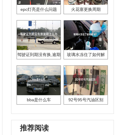
epc灯亮是什么问题
火花塞更换周期
驾驶证到期没有换,逾期
玻璃水冻住了如何解
怎么办??
决？
bba是什么车
92号95号汽油区别
推荐阅读