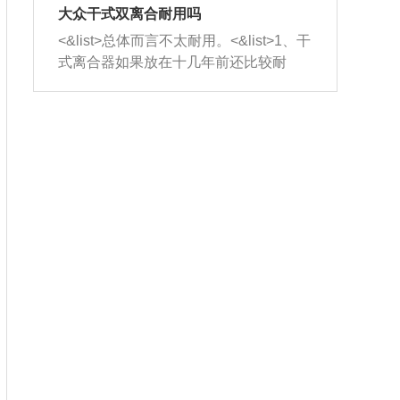
室，最后形成废气排出，就可以让三元
无法制作，需要将车辆送到修理厂或4s
造成烧机油。<&list>3、机油粘度。使用
大众干式双离合耐用吗
催化器得到清洗，排气管堵塞的情况就
店；<&list>2.车辆半轴套管防尘罩破
机油粘度过小的话，同样会有烧机油现
<&list>总体而言不太耐用。<&list>1、干
能够得到解决。
裂，破裂后会出现漏油现象，使半轴磨
象，机油粘度过小具有很好的流动性，
式离合器如果放在十几年前还比较耐
损严重，磨损的半轴容易损坏，产生异
容易窜入到气缸内，参与燃烧。<&list>
用，但是由于现在的汽车发动机动力输
响；<&list>3.稳定器的转向胶套和球头
4、机油量。机油量过多，机油压力过
出越来越高，使得干式离合器散热不足
老化，一般是使用时间过长造成的。解
大，会将部分机油压入气缸内，也会出
的缺陷也逐渐暴露出来。<&list>2、由于
决方法是更换新的质量好的转向橡胶套
现烧机油。<&list>5、机油滤清器堵塞：
干式双离合的工作环境暴露在空气中，
和球头。
会导致进气不畅，使进气压力下降，形
而离合器的散热也是通离合器罩上面的
成负压，使机油在负压的情况下吸入燃
几个小孔来进行散热。但是在行驶过程
烧室引起烧机油。<&list>6、正时齿轮或
中变速箱需要换挡，就不得不使得离合
链条磨损：正时齿轮或链条的磨损会引
器频繁工作。<&list>3、长时间的低速行
起气阀和曲轴的正时不同步。由于轮齿
驶以及过于频繁的启停，导致离合器的
或链条磨损产生的过量侧隙，使得发动
温度不断升高，而低速行驶时空气流动
机的调节无法实现：前一圈的正时和下
效率不高，无法将离合器中的热量有效
一圈可能就不一样。当气阀和活塞的运
的带走，导致离合器内部的温度不断升
动不同步时，会造成过大的机油消耗。
高，加速离合器的磨损。
解决方法：更换正时齿轮或链条。<&list
>7、内垫圈、进风口破裂：新的发动机
设计中，经常采用各种由金属和其他材