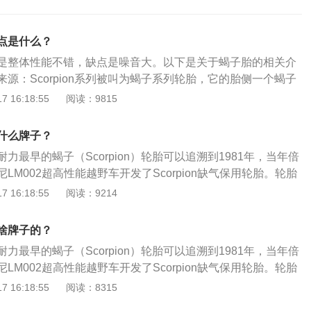
点是什么？
是整体性能不错，缺点是噪音大。以下是关于蝎子胎的相关介
源：Scorpion系列被叫为蝎子系列轮胎，它的胎侧一个蝎子
ro系列外，它是倍耐力主要的SUV轮胎。目前市面上销售最好
 16:18:55
阅读：9815
rde和Scorpionverdeallseason两个花纹。蝎子胎构造：它充分采
材料、结构和胎面花纹设计，在全路况路面行驶，无论是经济
什么牌子？
性，还是安全性体现的很不错。它采用了最优的节距序列和相
力最早的蝎子（Scorpion）轮胎可以追溯到1981年，当年倍
驾乘的舒适性。
LM002超高性能越野车开发了Scorpion缺气保用轮胎。轮胎
轮胎介绍：轮胎是橡胶制品，所以就算不用也会有自然地衰
 16:18:55
阅读：9214
胎前需要检查是否有龟裂和橡胶老化的情况后再使用。轮胎保
的环境适宜，恒温避光橡胶老化的速度会放慢很多，过了几年
啥牌子的？
问题。如果保存的地方阳光直射，温差大，橡胶老化龟裂，就
力最早的蝎子（Scorpion）轮胎可以追溯到1981年，当年倍
不适合使用，没有了弹性的橡胶提供不了应有的抓地力。
LM002超高性能越野车开发了Scorpion缺气保用轮胎。轮胎
轮胎介绍：轮胎是橡胶制品，所以就算不用也会有自然地衰
 16:18:55
阅读：8315
胎前需要检查是否有龟裂和橡胶老化的情况后再使用。轮胎保