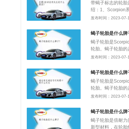
带蝎子标志的轮胎是S
是一款绿色环保型
绍：1、Scorpion系列
面，使磨损更为均
种花纹，两种轮胎的设
发布时间：2023-07-17
开积水，提高了横
路面和城市路面的
胎面花纹设计，在
蝎子轮胎是什么牌
性体现的很不错。3、
蝎子轮胎是Scor
有效降低其内部的
轮胎。蝎子轮胎的具体
和Scorpion-v
发布时间：2023-07-17
种轮胎的特点：Sco
轮胎，它采用了最
蝎子轮胎是什么牌
高驾乘的舒适性；Sco
蝎子轮胎是Scor
它采用了优化的外
轮胎。蝎子轮胎的具体
明显减少，在省油
和Scorpion-v
发布时间：2023-07-17
种轮胎的特点：Sco
轮胎，它采用了最
蝎子轮胎是什么牌
高驾乘的舒适性；Sco
蝎子轮胎是倍耐力的轮
它采用了优化的外
新型材料，在轮胎