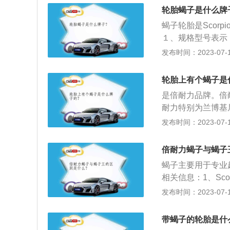
存方法：如果保存
轮胎蝎子是什么牌
再使用并没有什么
蝎子轮胎是Scor
算没有用过一样是
１、规格型号表示
号的轮胎适用于不
发布时间：2023-07-17
字标识，对应表示
速度等级。２、速
轮胎上有个蝎子是
为A-Z等不同等级
是倍耐力品牌。倍耐
级的字母越靠后，
耐力特别为兰博基尼
的相关介绍如下：
发布时间：2023-07-17
老。在使用库存轮
存方法：如果保存
倍耐力蝎子与蝎子
再使用并没有什么
蝎子主要用于专业
算没有用过一样是
相关信息：1、Scor
的绿色环保SUV
发布时间：2023-07-17
在全路况路面行驶
错。它采用了最优
带蝎子的轮胎是什
驾乘的舒适性；2、Scorp