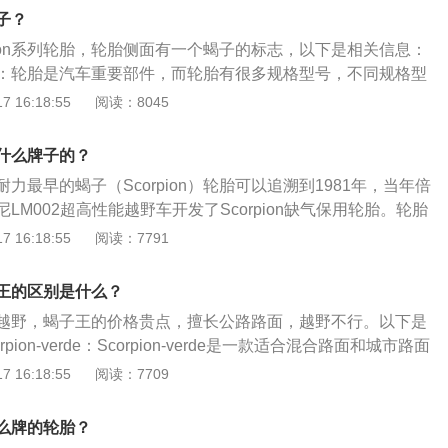
的环境适宜，恒温避光橡胶老化的速度会放慢很多，过了几年
子？
问题。如果保存的地方阳光直射，温差大，橡胶老化龟裂，就
pion系列轮胎，轮胎侧面有一个蝎子的标志，以下是相关信息：
不适合使用，没有了弹性的橡胶提供不了应有的抓地力。
：轮胎是汽车重要部件，而轮胎有很多规格型号，不同规格型
同的车型。规格型号标识通常在轮胎侧边，以一连串的字母数
 16:18:55
阅读：8045
的是轮胎的胎面宽度、扁平比、类型、轮毂尺寸、载重指数和
度等级：按照可承载最高时速的不同，轮胎的速度等级可以分
什么牌子的？
，其中A级又可细分为A1-A8八个不同等级。所代表轮胎速度等
力最早的蝎子（Scorpion）轮胎可以追溯到1981年，当年倍
说明轮胎性能越好。
LM002超高性能越野车开发了Scorpion缺气保用轮胎。轮胎
轮胎介绍：轮胎是橡胶制品，所以就算不用也会有自然地衰
 16:18:55
阅读：7791
胎前需要检查是否有龟裂和橡胶老化的情况后再使用。轮胎保
的环境适宜，恒温避光橡胶老化的速度会放慢很多，过了几年
王的区别是什么？
问题。如果保存的地方阳光直射，温差大，橡胶老化龟裂，就
越野，蝎子王的价格贵点，擅长公路路面，越野不行。以下是
不适合使用，没有了弹性的橡胶提供不了应有的抓地力。
pion-verde：Scorpion-verde是一款适合混合路面和城市路面
轮胎。它充分采用了倍耐力的最新材料、结构和胎面花纹设计，
 16:18:55
阅读：7709
，无论是经济性、环保性、舒适性，还是安全性体现的很不
的节距序列和相位胎面设计，能有效降低其内部的噪音，提高
么牌的轮胎？
ion-verde-all-season：Scorpion-verde-all-season同样