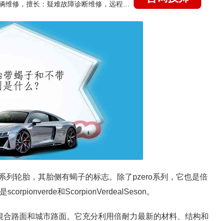
国家认证的汽车维修技师，15年德美日等各系车辆维修，擅长：疑难故障诊断维修，远程维修技术指导
列轮胎，其胎侧有蝎子的标志。除了pzero系列，它也是倍
nverde和ScorpionVerdealSeson。
，适用于混合路面和城市路面。它充分利用倍耐力最新的材料、结构和