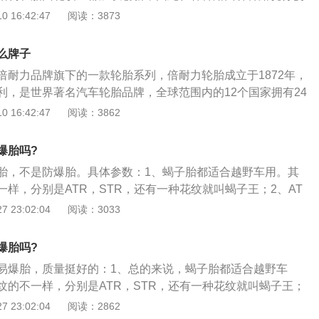
的同时带来舒适的驾乘感受。
，兼具了环保性、舒适性和安全性，属于全能胎，因此价格也
 16:42:47
阅读：3873
胎出色的性能使其成为各大汽车品牌的指定合作轮胎。倍耐力
872年，是意大利的轮胎龙头企业。经历了一百多年的发展，如
么牌子
数一数二的轮胎公司。倍耐力从意大利出发，先后进军到全球
倍耐力品牌旗下的一款轮胎系列，倍耐力轮胎成立于1872年，
经在全球12个国家设立24家工厂。2005年，倍耐力首次进入
利，是世界著名汽车轮胎品牌，全球范围内的12个国家拥有24
东建厂。2007年，倍耐力在山东建立了第二条生产线，专门用
汽车品牌提供轮胎，其中包括奥迪，法拉利，奔驰等等。机动
 16:42:47
阅读：3862
轮胎，从此开始了第二轮扩张计划。
三年左右的时间，或者行驶6万公里左右需要更换一次。车辆
常重要的零部件，关系到车辆能否正常行驶，关系到车辆的支
爆胎吗?
足不了使用需要及时的轮胎进行更换，才能够保证机动车辆的
胎，不是防爆胎。具体参数：1、蝎子胎都适合越野车用。其
样，分别是ATR，STR，还有一种花纹就叫蝎子王；2、AT
季胎，意思就是不论春夏秋还是雪地都可以用，且不会有什么
 23:02:04
阅读：3033
及皮卡车；3、STR，更注重的是轮胎及驾驶的可操控性和舒
路和沙石路面。适合越野车和城市SUV；4、蝎子王，是一款
爆胎吗?
城市路面的绿色不保轮胎，用的胶料及花纹，都是结合西方环
易爆胎，质量挺好的：1、总的来说，蝎子胎都适合越野车
用车型是城市SUV。
纹的不一样，分别是ATR，STR，还有一种花纹就叫蝎子王；
理解为四季胎，意思就是不论春夏秋还是雪地都可以用，且不会
 23:02:04
阅读：2862