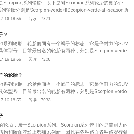
corpion系列轮胎。以下是对Scorpion系列轮胎的更多介
SUV轮胎。它采用了倍耐力最新研发的橡胶原料和硅化物胎
轮胎分别是Scorpion-verde和Scorpion-verde-all-season两
匀。胎面紧密的细纹配合宽阔的连续纵向沟槽，能更有效地排
计不同，特性也不同。2、Scorpion-verde是一款适合混合
 16:18:55
阅读：7371
向稳定性和牵引力，让驾驶更为安全；
绿色环保SUV轮胎。它充分采用了倍耐力的最新材料、结构和
全路况路面行驶，无论是经济性、环保性、舒适性，还是安全
子？
Scorpion-verde采用了最优的节距序列和相位胎面设计，能
pion系列轮胎，轮胎侧面有一个蝎子的标志，它是倍耐力的SUV
噪音，提高驾乘的舒适性。
型号：目前最出名的轮胎有两种，分别是Scorpion-verde
erde-all-season两种花纹，两种轮胎的设计不同，特性也不同。两
 16:18:55
阅读：7208
rpion-verde是一款适合混合路面和城市路面的绿色环保SUV
优的节距序列和相位胎面设计，能有效降低其内部的噪音，提
子的轮胎？
rpion-verde-all-season同样是一款绿色环保型SUV轮胎，
pion系列轮胎，轮胎侧面有一个蝎子的标志，它是倍耐力的SUV
观设计、创新的原料，大大降低轮胎行驶的滚动阻力，胎噪也
型号：目前最出名的轮胎有两种，分别是Scorpion-verde
的同时带来舒适的驾乘感受。
erde-all-season两种花纹，两种轮胎的设计不同，特性也不同。两
 16:18:55
阅读：7033
rpion-verde是一款适合混合路面和城市路面的绿色环保SUV
优的节距序列和相位胎面设计，能有效降低其内部的噪音，提
子
rpion-verde-all-season同样是一款绿色环保型SUV轮胎，
胎，属于Scorpion系列。Scorpion系列使用的是倍耐力的
观设计、创新的原料，大大降低轮胎行驶的滚动阻力，胎噪也
结构和胎面花纹上都加以创新，因此在各种路面各种路况行驶