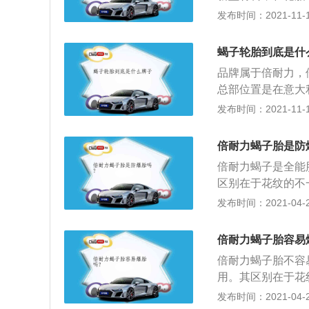
明显减少，在省油
时表现都比较出色
发布时间：2021-11-10
更加高昂。蝎子轮
轮胎公司创立于1
蝎子轮胎到底是什
今已经成为了全球
品牌属于倍耐力，
各个国家，如今它已
总部位置是在意大
中国市场，并在山
家工厂，并给很多
发布时间：2021-11-10
于生产子午线轿车
车辆的轮胎在使用
轮胎是机动球的非
倍耐力蝎子胎是防
撑作用。如轮胎满
倍耐力蝎子是全能
行驶安全性。
区别在于花纹的不一
R，可以理解为四
发布时间：2021-04-27
影响。适合越野车
适性，适合城市公
倍耐力蝎子胎容易
适用于混合路面和
倍耐力蝎子胎不容
保技术生产的。适
用。其区别在于花
2、ATR，可以
发布时间：2021-04-27