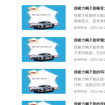
有什么影响。适合
性和舒适性，适合
倍耐力蝎子胎噪音
是一款适用于混合
倍耐力轮胎特点就
西方环保技术生产
胎噪音大，是所有
最佳的油耗水平，
发布时间：2021-04-27
耗分别降低3.9%
体耐用性，保证性
倍耐力蝎子胎评测
性能；4、湿路排
倍耐力蝎子胎评测：1
环境下优秀的安全
子系列轮胎，它的
牵引力，确保各种
的SUV轮胎。目前市面上
发布时间：2021-04-27
两个花纹；3、Sco
胎。它充分采用了
倍耐力蝎子胎好吗
驶，无论是经济性
倍耐力蝎子胎比较
最优的节距序列和
计的，花纹以SC
性。
环境进行区分：纯越
发布时间：2021-04-27
市SUV的有SC-
大，这是鱼和熊掌
倍耐力蝎子胎的优