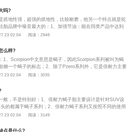
越野车及皮卡车；3、STR，更注重的是轮胎及驾驶的可操控
城市公路和沙石路面。适合越野车和城市SUV；4、蝎子王，
大吗?
路面和城市路面的绿色不保轮胎，用的胶料及花纹，都是结合
是抓地性强，超强的抓地性，比较耐磨，他另一个特点就是轮
的。适用车型是城市SUV。
轮胎品牌中噪音最大的：1、加强节油：能在同类产品中达到
城市驾驶条件和混合路线（城市和高速公路驾驶）条件下的油
 23:02:04
阅读：2948
和3.4%；2、耐磨持久：能实现均匀的胎面磨损，提高轮胎的整
能的稳定；3、优越操纵：宽大的接地面积保证了出色的操控
怎么样?
水：四条阔直的纵向主沟槽，确保了出色的排水性，在潮湿的
、Scorpion中文意思是蝎子，因此Scorpion系列被叫为蝎
性；5、强悍抓地：出色的侧向稳定性，湿地和雪地上的强大
胎侧一个蝎子的标志；2、除了Pzero系列外，它是倍耐力主要
气候条件下的杰出性能。
销售最好的是Scorpionverde和Scorpionverdeallseason
 23:02:04
阅读：3035
rpionverde是一款适合混合路面和城市路面的绿色环保SUV轮
倍耐力的最新材料、结构和胎面花纹设计，在全路况路面行
?
、环保性、舒适性，还是安全性体现的很不错；4、它采用了
一般，不是特别好：1、倍耐力蝎子胎主要设计是针对SUV设
相位胎面设计，能有效降低其内部的噪音，提高驾乘的舒适
开头的都属于蝎子系列；2、倍耐力蝎子系列又按照不同的使用
野的有SC-ATR，越野和城市结合的SC-STR和SC-ZER，城
 23:02:04
阅读：3149
VEas和SC-VERD，至于噪音方面，摩擦力越大，胎噪也是越
不可兼得的；3、就目前倍耐力蝎子系列产品胎噪由大到小依
缺点是什么?