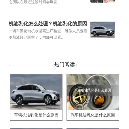
之所以在最近这段时间会爆发...
机油乳化怎么处理？机油乳化的原因
和危害
一辆车因发动机水温高进厂检查，维修人员查看
冷却液罐已经空了，内部可以看...
热门阅读
车辆机油乳化是什么原因
汽车机油乳化是什么原因