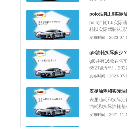
配米其林Latitu
车型尺寸为4550×1
polo油耗1.6实
箱容积为53。标准
polo油耗1.6
真皮。加速时间为9
耗以实际驾驶状况
F=full（代表
发布时间：2023-07-17
录加油多少，当下
始记录的数值，接
gl8油耗实际多少
一定的关系，但是
gl8共有16款在售
小，与油耗的大小
652T豪华型，20
车的外形、自重及
的车型，NEDC百
发布时间：2023-07-17
中，发动机技术越
跑的距离如下：配
距离为66/7.94
表显油耗和实际油
惯、汽车本身、道
表显油耗和实际油
下：驾驶习惯：驾
油耗和实际油耗都
耗增高。汽车本身
值，不能作为准确
发布时间：2021-11-10
大，需要更多的汽
习惯和行驶路况有
的驱动扭矩。道路
比较高的。如果经