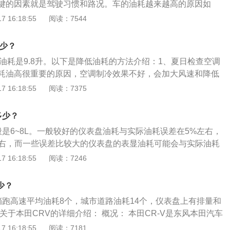
键的因素就是驾驶习惯和路况。车的油耗越来越高的原因如
英寸中央触摸显示屏，MBUX采用同级最先进的智能人机交互系
影响导致油耗波动：一般到了冬天气温低，油耗都会增大一些，
 16:18:55
阅读：7544
导航系统与升级的停车辅助系统带给用户更好的体验。
调时的油耗相当。这是因为气温低，发动机散发的热量增多。
保养：机油和空气滤芯变脏了也会导致油耗增大。机油脏了就会
多少？
动机各个运动部件阻力增大，需要更多的能量克服阻力，油耗
公里油耗是9.8升。以下是降低油耗的方法介绍：1、夏日检查空调
花塞需要更换：火花塞比较容易被忽视，火花塞虽然还能继续使
耗油高很重要的原因，空调制冷效果不好，会加大风速和降低
能量不足而导致点火推迟，错过最佳点火时间。
的效果。2、频繁急刹：频繁的急刹，是导致汽车油耗居高不
 16:18:55
阅读：7375
车辆安全行驶的同时，充分利用车辆的惯性。3、小排量车空
在太阳底下暴晒的车辆，上车后不宜立即开启空调。先开启车
多少？
的前提下把风机调至较高档位，驱赶走车内的热气，等车辆适
般是6~8L。一般较好的仪表盘油耗与实际油耗误差在5%左右，
空调。
6升左右，而一些误差比较大的仪表盘的表显油耗可能会与实际油耗
以下是降低油耗的方法：1、定期保养：对车辆进行十分必要，如
 16:18:55
阅读：7246
及配件更换不及时，耗油量会上升。2、避免频繁急刹：频繁
油耗居高不下的主因。刹车要在确保车辆安全行驶的同时，充
多少？
。3、小排量车空调不宜开启过猛：在太阳底下暴晒的车辆，
动挡跑高速平均油耗8个，城市道路油耗14个，仪表盘上有排量和
启空调。
关于本田CRV的详细介绍： 概况： 本田CR-V是东风本田汽车
经典SUV车型，2015款CR-V主打运动时尚的设计外观，搭
 16:18:55
阅读：7181