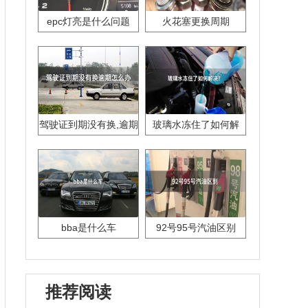
epc灯亮是什么问题
火花塞更换周期
驾驶证到期没有换,逾期
玻璃水冻住了如何解
怎么办??
决？
bba是什么车
92号95号汽油区别
推荐阅读