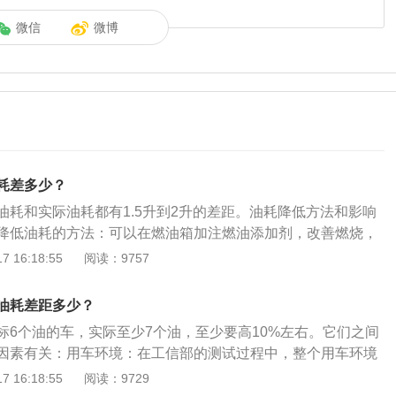
微信
微博
耗差多少？
油耗和实际油耗都有1.5升到2升的差距。油耗降低方法和影响
降低油耗的方法：可以在燃油箱加注燃油添加剂，改善燃烧，
辆定期检查和保养，清洁或更换三滤，会降低油耗。同时，停
 16:18:55
阅读：9757
耗越大，所以尽量减少怠速停车时间；并且需要忌讳急加速，
速下行驶汽车。影响油耗的因素：加速、减速、制动和发动机
油耗差距多少？
况，还有承载量、气温和是否开空调等都会对汽车油耗产生影
标6个油的车，实际至少7个油，至少要高10%左右。它们之间
因素有关：用车环境：在工信部的测试过程中，整个用车环境
境的差距比较大，测试的环境一般较为理想，但是在日常生活
 16:18:55
阅读：9729
越多，堵车时间的增加，必然会导致油耗的增加。模拟数据：