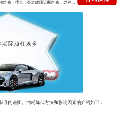
国家认证的汽车维修技师，15年德美日等各系车辆维修，擅长：疑难故障诊断维修，远程维修技术指导
到2升的差距。油耗降低方法和影响因素的介绍如下：