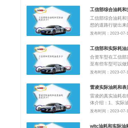
工信部采用的是间
工信部综合油耗和
驶的车速，按照一
工信部综合油耗和
化碳、一氧化碳和
想的道路行驶出来
通过测量汽车排气
以下是降低油耗的
发布时间：2023-07-17
试过程中都是在特
擦，增加油耗，所
样获得的数据往往
准。如果轮胎磨损
惯都不一样，很多
工信部和实际耗油
胎。注意经常检查
得油耗降低。但很
合资车型在工信部
的负荷，会使油耗
主喜欢激烈驾驶，
至有些车型可以做
汽油滤清器、机油
的时候习惯打开空
际车主平均油耗差
发布时间：2023-07-17
起气量减少，导致
候，习惯打开窗户
因：发动机积碳，
损，火花塞使用的
负荷增加：在油耗
泥，这些油泥和积
雷凌实际油耗和表
中，汽车满载或者
火花塞故障问题，
辆负重的情况下油
雷凌的真实油耗在
坏会使点火能量降
体介绍：1、实际油
高。车辆耗油高的
况和驾驶员驾驶习
发布时间：2023-07-17
花塞积碳。
时,由于车速和发
偏低一些。当驾驶
wltc油耗和实际油