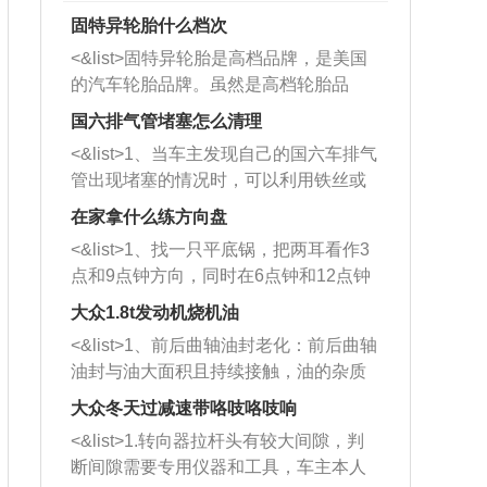
固特异轮胎什么档次
<&list>固特异轮胎是高档品牌，是美国
的汽车轮胎品牌。虽然是高档轮胎品
牌，但是中高低端的轮胎都有生产，这
国六排气管堵塞怎么清理
也是为了更好的开拓市场。
<&list>1、当车主发现自己的国六车排气
管出现堵塞的情况时，可以利用铁丝或
者是细棍，直接将杂物给取出来，如果
在家拿什么练方向盘
堵塞情况比较严重，也可以采取应急措
<&list>1、找一只平底锅，把两耳看作3
施。 <&list>2、直接利用木棍将所有的
点和9点钟方向，同时在6点钟和12点钟
杂物推到排气管里面的位置处，然后将
方向做一个标记。 <&list>2、双手握住
三元催化器拆解开，就可以将堵塞的东
大众1.8t发动机烧机油
平底锅两耳，然后往左打半圈、一圈、
西取出来。但如果是因为积碳过多引起
<&list>1、前后曲轴油封老化：前后曲轴
一圈半的练习，往右同样也要打相同的
的堵塞，就需要将三元催化器泡在草酸
油封与油大面积且持续接触，油的杂质
圈数。 <&list>3、最后强调要反复练
中进行清洗。 <&list>3、也可以利用清
和发动机内持续温度变化使其密封效果
习，这样就可以形成肌肉记忆，在真实
大众冬天过减速带咯吱咯吱响
洗剂对堵塞的情况得到解决，将清洗剂
逐渐减弱，导致渗油或漏油。<&list>2、
驾驶车辆时，不需要记忆也能打好方
放在燃油箱中，与燃油混合后，车辆启
<&list>1.转向器拉杆头有较大间隙，判
活塞间隙过大：积碳会使活塞环与缸体
向。
动时，就可以和汽油一起进入到燃烧
断间隙需要专用仪器和工具，车主本人
的间隙扩大，导致机油流入燃烧室中，