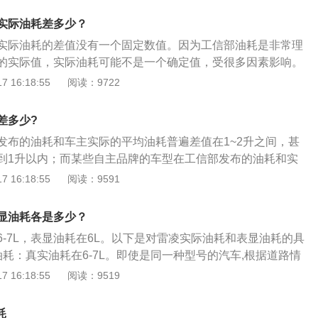
接测量法，将整车放置在试验台上，模拟车辆在道路上实际行
实际油耗差多少？
定的工况（怠速、加速、等速、减速等工况）运转，车辆二氧
实际油耗的差值没有一个固定数值。因为工信部油耗是非常理
碳氢化合物的排放量，按照碳平衡法车辆油耗。实际操作就是
的实际值，实际油耗可能不是一个确定值，受很多因素影响。
流量值和含碳气体的浓度值，测算消耗的燃油量。而在整个测
方法：注意检查轮胎系统：气压不足会增加轮胎与地面的摩
 16:18:55
阅读：9722
定的环境下进行的测试，虽然相对来说也算比较公平，但是这
以要经常检查轮胎气压，不同的车型和轮胎有不同的气压标
是汽车在较为理想状态下的油耗。驾驶习惯：每个人的驾驶习
严重，就会出现打滑现象，并会增加耗油量，必要时要更换轮
注意油耗的老司机在行驶时，知道如何通过换挡或者加减速使
差多少?
刹车系统：有些车会出现轻微的拖刹，等于行车时加重了汽车
多新手会有深踩油门或者频繁低档轰油门的习惯，并且有些车
发布的油耗和车主实际的平均油耗普遍差值在1~2升之间，甚
增加，所以要定期检查。定期保养、更换零件：空气滤清器、
这样实际油耗往往比工信部油耗要高出不少。并且夏天天气热
到1升以内；而某些自主品牌的车型在工信部发布的油耗和实
滤清器等每行驶5000公里以上都需要更换，因为空滤堵塞会引
调，自然也会造成油耗的增加。风阻：有些车主在开车的时
距在2升以上。以下是车辆耗油的扩展资料：车辆耗油高的原
 16:18:55
阅读：9591
汽油燃烧不充分，降低燃油效率。离合器片、离合器压盘的磨
，这样其实增加了风阻，这样不但不省油，反而增加了油耗。
汽车长期的运作，汽油在燃烧流程中，难免会造成积碳和油
时间太长，也会出现油耗加大的现象，所以也要定期更换。
测试的时候，所使用的车辆往往是空车，而在日常用车过程当
碳倘若不立刻清洁，那么就会影响到汽车耗油上升。也可能是
显油耗各是多少？
坐三四个人都是家常便饭，而且后备箱不可能一直空着。在车
汽车火花塞的作用是用高压电造成电火花点燃混合气。倘若损
耗增加也是必然的结果。
6-7L，表显油耗在6L。以下是对雷凌实际油耗和表显油耗的具
低，混合气燃烧不均匀，就将影响到汽车提速减慢，耗油升
耗：真实油耗在6-7L。即使是同一种型号的汽车,根据道路情
解决办法：可以清洗发动机积碳或者更换新的火花塞或清洗火
惯的不同,汽车的油耗也会有所偏差,驾驶汽车在高速公路行驶
 16:18:55
阅读：9519
动机的转速都比较稳定,所以在高速行驶的过程中,汽车的油耗会
汽车在城市道路中行驶时,由于经常会遇到等红灯的情况,在驾驶
耗