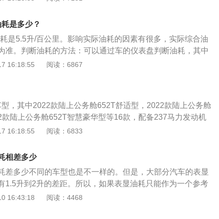
de系列SUV轮胎，操控性能极佳。 别的资料： 轴距为2620mm。
820×1685mm。行李箱容积为862升。油耗为6.4L/100km。油
际油耗是多少？
座位数为5个。最高时速为182km/h。座位材质为织物、仿皮或
实际油耗是5.5升/百公里。影响实际油耗的因素有很多，实际综合油
.3至10.3秒。驱动方式为前置前驱、前置四驱或适时四驱。
为准。判断油耗的方法：可以通过车的仪表盘判断油耗，其中
满）；E=empty（代表空）。当油箱红灯时，记录行车里数，接着记
 16:18:55
阅读：6867
次消耗光时，再记录下行车里数，用现在的行车里数减去一开
着除掉油量就可以得出油耗。影响油耗的因素：排量和油耗有
？
，耗油大的不一定排量就大。从相对意义上说，汽车排量的大
车型，其中2022款陆上公务舱652T舒适型，2022款陆上公务舱
并不构成正比例关系。汽车油耗除了和排量大小有关之外，汽
22款陆上公务舱652T智慧豪华型等16款，配备237马力发动机
发动机技术等也是影响汽车油耗的重要因素。在同排量的车型
公里油耗7.94L。gl8不同车型的油箱容量不同，加满一箱油能
 16:18:55
阅读：6833
先进，汽车就越省油。
备237马力发动机的车型，油箱容量为66L，加满一箱油能跑的
*100=831.2KM。汽车油耗的高低与五大因素直接相关，即驾驶习
耗相差多少
路状态、自然风、环境温度。会使汽车油耗增加的具体因素如
耗差多少不同的车型也是不一样的。但是，大部分汽车的表显
驶粗暴，比如：急加油、常超车、遇红灯不提前松油门会使油
有1.5升到2升的差距。所以，如果表显油耗只能作为一个参考
：排量大的车比排量小的车油耗大，因为排量大功率一般就
的值。汽车的油耗不仅与汽车本身有关系，也与驾驶员的驾驶
 16:43:18
阅读：4468
油燃烧做功。汽车自重大的车油耗会高，因为自重大需要更大
关系。如果驾驶员的驾驶风格比较激进，那汽车的油耗一定是
状态：土路、泥泞路、松软路面、山路等，在这些路面行驶，
常在一些堵车严重的道路上行驶，那油耗也是比较高的。在堵