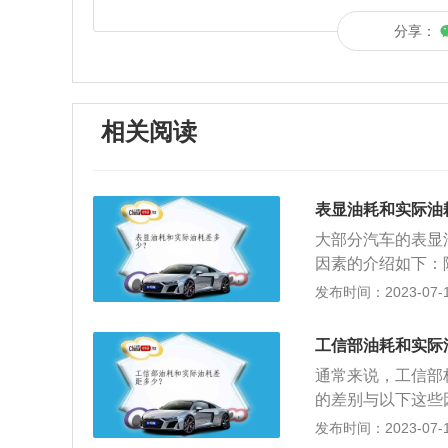
分享：
相关阅读
表显油耗和实际油
大部分汽车的表显
因素的介绍如下：
清除积碳。建议车
发布时间：2023-07-17
车怠速时间越长油
猛踩油门和较低转
工信部油耗和实际
怠速等多种工作情
通常来说，工信部
响。
的差别与以下这些
跟实际用车时的环
发布时间：2023-07-17
中，随着车辆越来