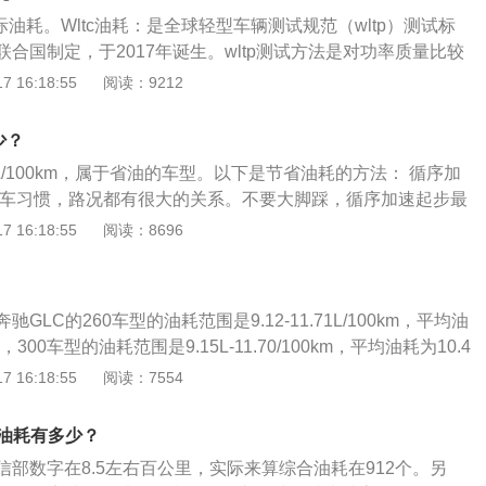
刹车和油门,这样会导致发动机的转速不稳定,会导致发动机燃油
际油耗。Wltc油耗：是全球轻型车辆测试规范（wltp）测试标
会导致燃油浪费,所以汽车的油耗就会升高。2、表显油耗：表显
合国制定，于2017年诞生。wltp测试方法是对功率质量比较
显示?油耗都是参考值。
然后让车辆在台架上模拟世界各地城市道路、公路和山区道路
 16:18:55
阅读：9212
后在城市、高速和农村道路上行驶，最终得到参考范围。NED
纪70年代欧洲标准。当时，汽车不多，没有交通堵塞，工作条件
少？
c工作条件更复杂，能够准确模拟大城市和高速公路上工作条件，
.9L/100km，属于省油的车型。以下是节省油耗的方法： 循序加
高。
开车习惯，路况都有很大的关系。不要大脚踩，循序加速起步最
避免起步时重踩油门，重踩油门比一般正常速度起步，耗油量
 16:18:55
阅读：8696
 保持车距不频踩刹车： 保持车距而不频踩刹车，省下的油量更
距，在马路上很容易需要踩刹车，踩刹车时，自排车档位会下
低速档拉上来，静止起步或低速档起步，引擎得吃掉较高的油
GLC的260车型的油耗范围是9.12-11.71L/100km，平均油
km，300车型的油耗范围是9.15L-11.70/100km，平均油耗为10.4
关于奔驰glc的更多介绍如下：1、介绍一：奔驰GLC是奔驰推出的首
 16:18:55
阅读：7554
实质上可以看做是GLK的轿跑版，外观采用家族的是最新设计
，其前格栅有单横幅和双横幅两种样式，采用几何多光束LED
际油耗有多少？
灯，下方采用了贯穿式的保险杠造型，提升了自身的野性美
工信部数字在8.5左右百公里，实际来算综合油耗在912个。另
控搭载MBUX智能人机交互系统，搭配12.3英寸数字高清仪表