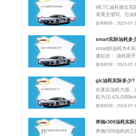
过程中会频繁使用
WLTC油耗接近实
燃烧不充分,最终
准英文缩写。它由联
油耗在6L。电脑
大车辆进行分类，
发布时间：2023-07-17
连续行驶条件，然
C油耗：是20世
smart实际油耗多
相对简单；wlt
smart的油耗为4
因此其精度相对较
速起步： 油耗跟
省油。要省油就得
发布时间：2023-07-17
会增加2到3倍。
多。如果不保持车
glc油耗实际多少?
降，车子就得再从
在真实油耗方面，奔驰
量。
耗为10.42L/100
1L/100km。
发布时间：2023-07-17
款全新跨界车型，
语言，繁星式中网
奔驰r300油耗实
技术火焰式设计大
奔驰r300油耗的
感。2、介绍二：中