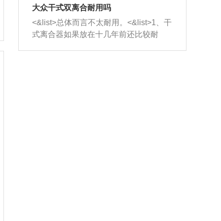
室，最后形成废气排出，就可以让三元
无法制作，需要将车辆送到修理厂或4s
造成烧机油。<&list>3、机油粘度。使用
大众干式双离合耐用吗
催化器得到清洗，排气管堵塞的情况就
店；<&list>2.车辆半轴套管防尘罩破
机油粘度过小的话，同样会有烧机油现
<&list>总体而言不太耐用。<&list>1、干
能够得到解决。
裂，破裂后会出现漏油现象，使半轴磨
象，机油粘度过小具有很好的流动性，
式离合器如果放在十几年前还比较耐
损严重，磨损的半轴容易损坏，产生异
容易窜入到气缸内，参与燃烧。<&list>
用，但是由于现在的汽车发动机动力输
响；<&list>3.稳定器的转向胶套和球头
4、机油量。机油量过多，机油压力过
出越来越高，使得干式离合器散热不足
老化，一般是使用时间过长造成的。解
大，会将部分机油压入气缸内，也会出
的缺陷也逐渐暴露出来。<&list>2、由于
决方法是更换新的质量好的转向橡胶套
现烧机油。<&list>5、机油滤清器堵塞：
干式双离合的工作环境暴露在空气中，
和球头。
会导致进气不畅，使进气压力下降，形
而离合器的散热也是通离合器罩上面的
成负压，使机油在负压的情况下吸入燃
几个小孔来进行散热。但是在行驶过程
烧室引起烧机油。<&list>6、正时齿轮或
中变速箱需要换挡，就不得不使得离合
链条磨损：正时齿轮或链条的磨损会引
器频繁工作。<&list>3、长时间的低速行
起气阀和曲轴的正时不同步。由于轮齿
驶以及过于频繁的启停，导致离合器的
或链条磨损产生的过量侧隙，使得发动
温度不断升高，而低速行驶时空气流动
机的调节无法实现：前一圈的正时和下
效率不高，无法将离合器中的热量有效
一圈可能就不一样。当气阀和活塞的运
的带走，导致离合器内部的温度不断升
动不同步时，会造成过大的机油消耗。
高，加速离合器的磨损。
解决方法：更换正时齿轮或链条。<&list
>7、内垫圈、进风口破裂：新的发动机
设计中，经常采用各种由金属和其他材