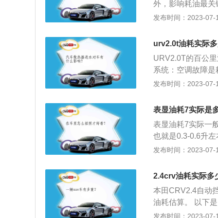
外，影响耗油最关
显示屏与10.25
下：1.受气温的
发布时间：2023-07-17
统，带有实景穿越
几乎能与夏天开空
2.车辆长时间未
urv2.0t油耗实际
润滑不良，导致发
URV2.0T的百
就会增大。3.火
系统：空调故障是
用，但会因为点火
温度，以达到凉爽
发布时间：2023-07-17
下的主因。在确保
调不宜开启过猛：
表显油耗7实际是
窗，在不开启空调
表显油耗7实际一
度降温后，再开启
也就是0.3-0.
有1-2升误差。
发布时间：2023-07-17
果保养不到位，以
的急刹是导致汽车
2.4crv油耗实际
分利用车辆的惯性
本田CRV2.4自
上车后不宜立即开
油耗估算。 以下是
公司生产的一款城市
发布时间：2023-07-17