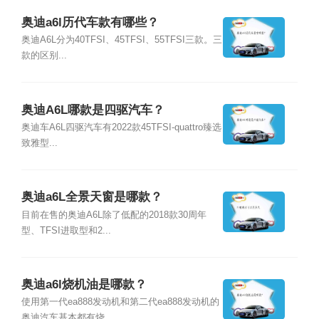
奥迪a6l历代车款有哪些？
奥迪A6L分为40TFSI、45TFSI、55TFSI三款。三
款的区别...
奥迪A6L哪款是四驱汽车？
奥迪车A6L四驱汽车有2022款45TFSI-quattro臻选
致雅型...
奥迪a6L全景天窗是哪款？
目前在售的奥迪A6L除了低配的2018款30周年
型、TFSI进取型和2...
奥迪a6l烧机油是哪款？
使用第一代ea888发动机和第二代ea888发动机的
奥迪汽车基本都有烧...