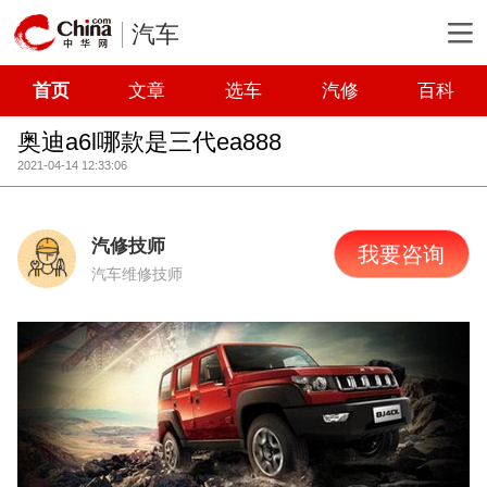
汽车
首页
文章
选车
汽修
百科
奥迪a6l哪款是三代ea888
2021-04-14 12:33:06
汽修技师
我要咨询
汽车维修技师