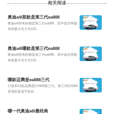
相关阅读
奥迪a4l那款是第三代ea888
奥迪a4l所有的都是第三代ea888，其中低功率版
本的最大马力为150...
奥迪a4l哪款是第三代ea888
奥迪a4l所有的都是第三代ea888，其中低功率版
本的最大马力为150...
哪款迈腾是ea888三代
17款和19款迈腾是EA888第三代。第三代EA888
采用的是进气管在...
哪一代奥迪a6l最经典