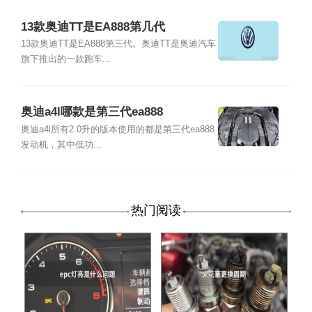
13款奥迪TT是EA888第几代
13款奥迪TT是EA888第三代。奥迪TT是奥迪汽车
旗下推出的一款跑车...
奥迪a4l哪款是第三代ea888
奥迪a4l所有2.0升的版本使用的都是第三代ea888
发动机，其中低功...
热门阅读