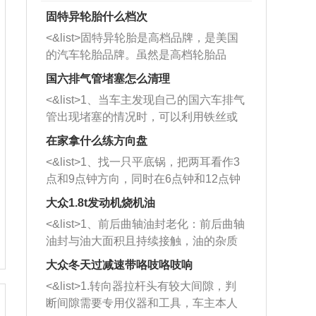
固特异轮胎什么档次
<&list>固特异轮胎是高档品牌，是美国
的汽车轮胎品牌。虽然是高档轮胎品
牌，但是中高低端的轮胎都有生产，这
国六排气管堵塞怎么清理
也是为了更好的开拓市场。
<&list>1、当车主发现自己的国六车排气
管出现堵塞的情况时，可以利用铁丝或
者是细棍，直接将杂物给取出来，如果
在家拿什么练方向盘
堵塞情况比较严重，也可以采取应急措
<&list>1、找一只平底锅，把两耳看作3
施。 <&list>2、直接利用木棍将所有的
点和9点钟方向，同时在6点钟和12点钟
杂物推到排气管里面的位置处，然后将
方向做一个标记。 <&list>2、双手握住
三元催化器拆解开，就可以将堵塞的东
大众1.8t发动机烧机油
平底锅两耳，然后往左打半圈、一圈、
西取出来。但如果是因为积碳过多引起
<&list>1、前后曲轴油封老化：前后曲轴
一圈半的练习，往右同样也要打相同的
的堵塞，就需要将三元催化器泡在草酸
油封与油大面积且持续接触，油的杂质
圈数。 <&list>3、最后强调要反复练
中进行清洗。 <&list>3、也可以利用清
和发动机内持续温度变化使其密封效果
习，这样就可以形成肌肉记忆，在真实
大众冬天过减速带咯吱咯吱响
洗剂对堵塞的情况得到解决，将清洗剂
逐渐减弱，导致渗油或漏油。<&list>2、
驾驶车辆时，不需要记忆也能打好方
放在燃油箱中，与燃油混合后，车辆启
<&list>1.转向器拉杆头有较大间隙，判
活塞间隙过大：积碳会使活塞环与缸体
向。
动时，就可以和汽油一起进入到燃烧
断间隙需要专用仪器和工具，车主本人
的间隙扩大，导致机油流入燃烧室中，