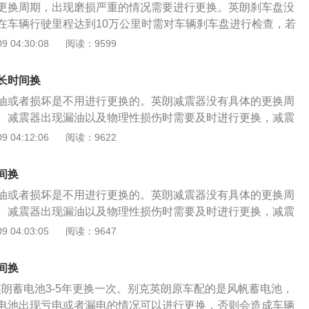
钳上面，将新的刹车片安装到位后（有刹车感应线的也应该安
更换周期，出现磨损严重的情况需要进行更换。英朗刹车盘没
 3、拆固定制动钳螺丝。刹车盘装在前轮轴承上，外边有制动
螺栓，安装完毕； 6、安装好之后盖好储液罐盖子，进车内用
在车辆行驶里程达到10万公里时需对车辆刹车盘进行检查，若
动错上的两个18的螺丝，把制动钳取下来，因为制动钳上有油
，并进行制动器复位。然后观察制动液高度，要在合适的高度
至极限值时，需及时进行更换。刹车盘的更换步骤： 1、检查
 04:30:08
阅读：9599
下，防止油管断裂； 4、取下旧的刹车盘。旧的刹车盘安装在
之后进行试车，检查制动效果是否体现出来。 4-6万公里实行更
。在正常维修中，刹车盘并不是一定要更换，根据实际情况来
承和刹车盘上会产生铁锈，这时可以用锤子从刹车盘后面敲
车盘，刹车盘上有很超过3mm的槽口，可以更换刹车盘； 2、
刹车盘，让刹车盘的各个面都能被敲击到，经过几次敲击后，
长时间换
更换刹车盘就要把两个前轮轮胎拆下来，可以看到圆圆的盘子
车盘； 5、安装新的刹车盘。把新的刹车盘的眼与轴承上的眼
油或者损坏是不用进行更换的。英朗减震器没有具体的更换周
 3、拆固定制动钳螺丝。刹车盘装在前轮轴承上，外边有制动
轻敲击刹车盘内部，让完全固定在轴承上； 6、装上制动钳。
。减震器出现漏油以及物理性损伤时需要及时进行更换，减震
动错上的两个18的螺丝，把制动钳取下来，因为制动钳上有油
装上，拧紧两颗固定螺丝，用用转动轴承查看转动起来可有异
导致减震器变硬，影响驾驶舒适性。减震器的更换方法是：
 04:12:06
阅读：9622
下，防止油管断裂； 4、取下旧的刹车盘。旧的刹车盘安装在
轮（一般来说四个减震器同时更换）的按照对角顺序螺母松
承和刹车盘上会产生铁锈，这时可以用锤子从刹车盘后面敲
。然后使用举升机将汽车抬起，不需要太高，车轮刚离地一段
刹车盘，让刹车盘的各个面都能被敲击到，经过几次敲击后，
间换
作业； 2、接下来使用套筒按对角顺序将车轮螺母完全拧下，
车盘； 5、安装新的刹车盘。把新的刹车盘的眼与轴承上的眼
油或者损坏是不用进行更换的。英朗减震器没有具体的更换周
同的车型，可能需要将制动分泵拆卸下来以便于拆卸减震器，
轻敲击刹车盘内部，让完全固定在轴承上； 6、装上制动钳。
。减震器出现漏油以及物理性损伤时需要及时进行更换，减震
螺栓，接着松开弹簧支杆臂的固定螺母； 3、使用卡钳千斤顶
装上，拧紧两颗固定螺丝，用用转动轴承查看转动起来可有异
导致减震器变硬，影响驾驶舒适性。减震器的更换方法是：
 04:03:05
阅读：9647
打开发动机引擎盖然后松开减震器上端车身固定螺母（不完全
轮（一般来说四个减震器同时更换）的按照对角顺序螺母松
千斤顶将减震臂向上抬，直至减震器下端与前桥固定处分离，
。然后使用举升机将汽车抬起，不需要太高，车轮刚离地一段
器，再慢慢下降减震臂直至减震弹性完全释放后，在彻底松开
间换
作业； 2、接下来使用套筒按对角顺序将车轮螺母完全拧下，
定螺母，取下减震器； 4、取下减震器后，使用减震弹簧拆装
英朗蓄电池3-5年更换一次。别克英朗原车配的是风帆蓄电池，
同的车型，可能需要将制动分泵拆卸下来以便于拆卸减震器，
避免拆卸顶部螺丝出现弹簧上移窜出，拆解减震器最好需要2
电池出现亏电或者漏电的情况可以进行更换，否则会造成车辆