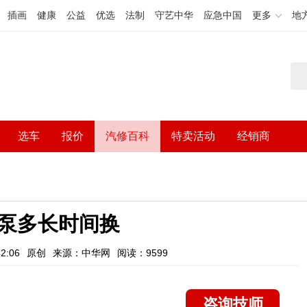
插画
健康
公益
优选
法制
守艺中华
应急中国
更多
地
选车
报价
汽修百科
特卖活动
经销商
泵多长时间换
2:06
原创
来源：中华网
阅读：9599
咨询技师