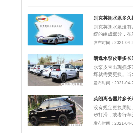
别克英朗水泵多久
别克英朗水泵没有
统的组成部分，在
机，若水泵出现漏
发布时间：2021-04-26
机报废。以下是水
环，会出现冷却液
朗逸水泵皮带多长
通风孔上留下冷却
水泵皮带出现损坏
发动机工作时水泵
坏就需要更换。当
损引起。
坏不进行更换，会
发布时间：2021-04-23
状： 1、水泵损
2、发动机靠近水
英朗离合器片多长
迹，导致缺少冷却
没有规定更换周期
水泵出现异响可能
步打滑，或者行车
清、起步发抖的现
发布时间：2021-04-09
停好在安全位置，