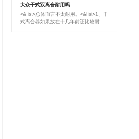
室，最后形成废气排出，就可以让三元
无法制作，需要将车辆送到修理厂或4s
造成烧机油。<&list>3、机油粘度。使用
大众干式双离合耐用吗
催化器得到清洗，排气管堵塞的情况就
店；<&list>2.车辆半轴套管防尘罩破
机油粘度过小的话，同样会有烧机油现
<&list>总体而言不太耐用。<&list>1、干
能够得到解决。
裂，破裂后会出现漏油现象，使半轴磨
象，机油粘度过小具有很好的流动性，
式离合器如果放在十几年前还比较耐
损严重，磨损的半轴容易损坏，产生异
容易窜入到气缸内，参与燃烧。<&list>
用，但是由于现在的汽车发动机动力输
响；<&list>3.稳定器的转向胶套和球头
4、机油量。机油量过多，机油压力过
出越来越高，使得干式离合器散热不足
老化，一般是使用时间过长造成的。解
大，会将部分机油压入气缸内，也会出
的缺陷也逐渐暴露出来。<&list>2、由于
决方法是更换新的质量好的转向橡胶套
现烧机油。<&list>5、机油滤清器堵塞：
干式双离合的工作环境暴露在空气中，
和球头。
会导致进气不畅，使进气压力下降，形
而离合器的散热也是通离合器罩上面的
成负压，使机油在负压的情况下吸入燃
几个小孔来进行散热。但是在行驶过程
烧室引起烧机油。<&list>6、正时齿轮或
中变速箱需要换挡，就不得不使得离合
链条磨损：正时齿轮或链条的磨损会引
器频繁工作。<&list>3、长时间的低速行
起气阀和曲轴的正时不同步。由于轮齿
驶以及过于频繁的启停，导致离合器的
或链条磨损产生的过量侧隙，使得发动
温度不断升高，而低速行驶时空气流动
机的调节无法实现：前一圈的正时和下
效率不高，无法将离合器中的热量有效
一圈可能就不一样。当气阀和活塞的运
的带走，导致离合器内部的温度不断升
动不同步时，会造成过大的机油消耗。
高，加速离合器的磨损。
解决方法：更换正时齿轮或链条。<&list
>7、内垫圈、进风口破裂：新的发动机
设计中，经常采用各种由金属和其他材