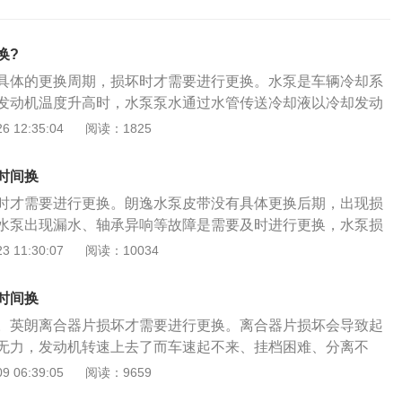
换?
具体的更换周期，损坏时才需要进行更换。水泵是车辆冷却系
发动机温度升高时，水泵泵水通过水管传送冷却液以冷却发动
水灯故障现象会导致发动机无法及时降温，严重时会造成发动
 12:35:04
阅读：1825
泵损坏的症状：1、水泵损坏会使冷却循环能力减弱甚至不循
开锅现象；2、发动机靠近水泵部位漏水。漏冷却液会在水泵
时间换
液颜色的痕迹，导致缺少冷却液后水温高等症状的出现；3、
时才需要进行更换。朗逸水泵皮带没有具体更换后期，出现损
出现异响。水泵出现异响可能是由于内部有异物，或者轴承磨
水泵出现漏水、轴承异响等故障是需要及时进行更换，水泵损
影响散热系统，容易造成发动机开锅。以下是水泵损坏的症
 11:30:07
阅读：10034
坏会使冷却循环能力减弱甚至不循环，会出现冷却液开锅现象；
泵部位漏水。漏冷却液会在水泵通风孔上留下冷却液颜色的痕
时间换
液后水温高等症状的出现； 3、发动机工作时水泵出现异响。
。英朗离合器片损坏才需要进行更换。离合器片损坏会导致起
是由于内部有异物，或者轴承磨损引起。
无力，发动机转速上去了而车速起不来、挂档困难、分离不
象。离合器片的更换步骤如下： 1、离合器片更换需要将车辆
 06:39:05
阅读：9659
然后打开发动机盖；将里面的发动机拆掉，并且取出才能看到