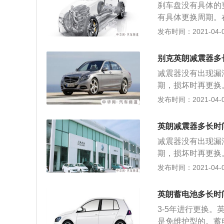
将刹车片装在制动
刹车盘没有具体的
就是汽车刹车盘；
装好），旋紧导向
有具体更换周期。
钳来固定，拆掉制
力踩几下制动踏板
出现损坏或者磨损
发布时间：2021-04-09
管联接，要慢慢放
范围内； 7、换好
刹车盘的磨损程度
前轮轴承上，在轴
换。
判断是否要更换刹
击，边敲击边转动
别克英朗减震器多
拆下前轮轮胎。要
就可以取下旧的刹
减震器没有出现漏
就是汽车刹车盘；
对齐后，用锤子轻
期，损坏时再更换
钳来固定，拆掉制
把制动钳按原位置
器损坏或者漏油会
发布时间：2021-04-09
管联接，要慢慢放
响。
1、首先将四个车
前轮轴承上，在轴
动，不要完全拧下
击，边敲击边转动
英朗减震器多长时
距离就可以，方便
就可以取下旧的刹
减震器没有出现漏
取下车轮。依据不
对齐后，用锤子轻
期，损坏时再更换
然后拆下支臂固定
把制动钳按原位置
器损坏或者漏油会
发布时间：2021-04-09
将减震臂固定住，
响。
1、首先将四个车
拧下），转动卡钳
动，不要完全拧下
然后缓慢挪开减震
英朗蓄电池多长时
距离就可以，方便
减震器上端车身固
3-5年进行更换。
取下车轮。依据不
器将弹簧固定住，
是免维护型的。蓄