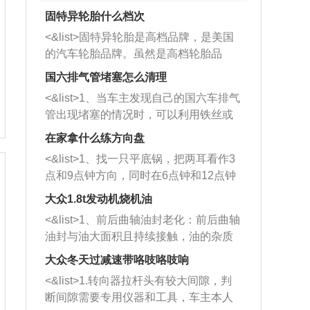
固特异轮胎什么档次
<&list>固特异轮胎是高档品牌，是美国
的汽车轮胎品牌。虽然是高档轮胎品
牌，但是中高低端的轮胎都有生产，这
国六排气管堵塞怎么清理
也是为了更好的开拓市场。
<&list>1、当车主发现自己的国六车排气
管出现堵塞的情况时，可以利用铁丝或
者是细棍，直接将杂物给取出来，如果
在家拿什么练方向盘
堵塞情况比较严重，也可以采取应急措
<&list>1、找一只平底锅，把两耳看作3
施。 <&list>2、直接利用木棍将所有的
点和9点钟方向，同时在6点钟和12点钟
杂物推到排气管里面的位置处，然后将
方向做一个标记。 <&list>2、双手握住
三元催化器拆解开，就可以将堵塞的东
大众1.8t发动机烧机油
平底锅两耳，然后往左打半圈、一圈、
西取出来。但如果是因为积碳过多引起
<&list>1、前后曲轴油封老化：前后曲轴
一圈半的练习，往右同样也要打相同的
的堵塞，就需要将三元催化器泡在草酸
油封与油大面积且持续接触，油的杂质
圈数。 <&list>3、最后强调要反复练
中进行清洗。 <&list>3、也可以利用清
和发动机内持续温度变化使其密封效果
习，这样就可以形成肌肉记忆，在真实
大众冬天过减速带咯吱咯吱响
洗剂对堵塞的情况得到解决，将清洗剂
逐渐减弱，导致渗油或漏油。<&list>2、
驾驶车辆时，不需要记忆也能打好方
放在燃油箱中，与燃油混合后，车辆启
<&list>1.转向器拉杆头有较大间隙，判
活塞间隙过大：积碳会使活塞环与缸体
向。
动时，就可以和汽油一起进入到燃烧
断间隙需要专用仪器和工具，车主本人
的间隙扩大，导致机油流入燃烧室中，