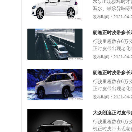
水泵出现损坏时才
曲轴皮带轮也是没
漏水、轴承异响等
面的凹槽里；4、
系统，容易造成发
发布时间：2021-04-22
然会报故障码；曲
环能力减弱甚至不
水。漏冷却液会在
朗逸正时皮带多长
高等症状的出现；
行驶里程数在6万
部有异物，或者轴
正时皮带出现老化
网汽车auto.china
良，严重时导致发
发布时间：2021-04-22
开，曲轴皮带轮拆
点，将曲轴固定镙
朗逸正时皮带多长
凹槽，将两根凸轮
行驶里程数在6万
链条。曲轴皮带轮
正时皮带出现老化
外壳上面的凹槽里
良，严重时导致发
发布时间：2021-04-22
位，不然会报故障
开，曲轴皮带轮拆
点，将曲轴固定镙
大众朗逸正时皮带
凹槽，将两根凸轮
行驶里程数在6万
链条。曲轴皮带轮
机正时皮带出现老
外壳上面的凹槽里