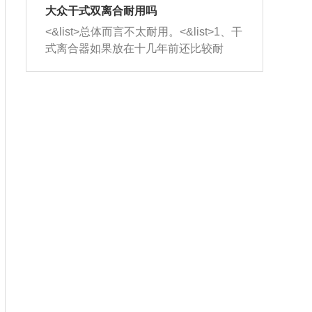
室，最后形成废气排出，就可以让三元
无法制作，需要将车辆送到修理厂或4s
造成烧机油。<&list>3、机油粘度。使用
大众干式双离合耐用吗
催化器得到清洗，排气管堵塞的情况就
店；<&list>2.车辆半轴套管防尘罩破
机油粘度过小的话，同样会有烧机油现
<&list>总体而言不太耐用。<&list>1、干
能够得到解决。
裂，破裂后会出现漏油现象，使半轴磨
象，机油粘度过小具有很好的流动性，
式离合器如果放在十几年前还比较耐
损严重，磨损的半轴容易损坏，产生异
容易窜入到气缸内，参与燃烧。<&list>
用，但是由于现在的汽车发动机动力输
响；<&list>3.稳定器的转向胶套和球头
4、机油量。机油量过多，机油压力过
出越来越高，使得干式离合器散热不足
老化，一般是使用时间过长造成的。解
大，会将部分机油压入气缸内，也会出
的缺陷也逐渐暴露出来。<&list>2、由于
决方法是更换新的质量好的转向橡胶套
现烧机油。<&list>5、机油滤清器堵塞：
干式双离合的工作环境暴露在空气中，
和球头。
会导致进气不畅，使进气压力下降，形
而离合器的散热也是通离合器罩上面的
成负压，使机油在负压的情况下吸入燃
几个小孔来进行散热。但是在行驶过程
烧室引起烧机油。<&list>6、正时齿轮或
中变速箱需要换挡，就不得不使得离合
链条磨损：正时齿轮或链条的磨损会引
器频繁工作。<&list>3、长时间的低速行
起气阀和曲轴的正时不同步。由于轮齿
驶以及过于频繁的启停，导致离合器的
或链条磨损产生的过量侧隙，使得发动
温度不断升高，而低速行驶时空气流动
机的调节无法实现：前一圈的正时和下
效率不高，无法将离合器中的热量有效
一圈可能就不一样。当气阀和活塞的运
的带走，导致离合器内部的温度不断升
动不同步时，会造成过大的机油消耗。
高，加速离合器的磨损。
解决方法：更换正时齿轮或链条。<&list
>7、内垫圈、进风口破裂：新的发动机
设计中，经常采用各种由金属和其他材