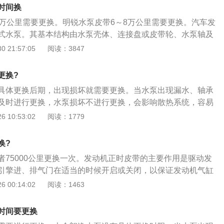
，有一定的使用寿命，使用时间长了会自然老化，表面会硬
时间换
上正时皮带长期处于高速运转状态，难免会有磨损，更容易出
8万公里需要更换。明锐水泵皮带6～8万公里需要更换。汽车发
使用未能及时更换，可能会发生断裂现象，造成发动机故障，
式水泵。其基本结构由水泵壳体、连接盘或皮带轮、水泵轴及
水泵叶轮和水封装置等零件构成，是汽车的主要组成部分。水
 21:57:05
阅读：3847
状如下：1、怠速不稳：假如水泵转动出现问题，会直接影响
现象就是车速不稳定的问题，通常在发动机启动一段时间会出
更换?
就会熄火，从这些现象能初步判断水泵损坏；2、冷却液泄
具体更换后期，出现损坏就需要更换。当水泵出现漏水、轴承
泵部位容易发生漏水，这时候冷却液会在水泵通风孔留下水印
及时进行更换，水泵损坏不进行更换，会影响散热系统，容易
发动机就会“发高烧”，磨损加剧，严重时冒烟甚至着火，此时
以下是水泵损坏的症状：1、水泵损坏会使冷却循环能力减弱
 10:53:02
阅读：1779
统重要部位（冷却风扇、散热器、水泵等）是否损坏，不要再
现冷却液开锅现象；2、发动机靠近水泵部位漏水。漏冷却液
噪音问题：会表现出异响症状，而造成噪音的原因很有可能是
留下冷却液颜色的痕迹，导致缺少冷却液后水温高等症状的出
叶轮出现了松动或者脱离了转轴产生异响。汽修网Http://aut
换?
作时水泵出现异响。水泵出现异响可能是由于内部有异物，或
者75000公里更换一次。发动机正时皮带的主要作用是驱动发
引擎进、排气门在适当的时候开启或关闭，以保证发动机气缸
排气。以下是正时皮带的更换步骤：1、将气门室盖拆开，曲
 00:14:02
阅读：1463
把正时链条外壳拆掉；转动曲轴，将曲轴转到一缸上止点，将
，固定住曲轴；2、转动进排气凸轮轴，凸轮轴后端有凹槽，
时间要更换
平衡对齐，将专用工具卡进去；3、拆下旧链条装上新链条。