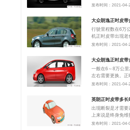
不良，严重时导致
发布时间：2021-04-21
位，不然会报故障
开，曲轴皮带轮拆
点，将曲轴固定镙
大众朗逸正时皮带
凹槽，将两根凸轮
行驶里程数在6万
链条。曲轴皮带轮
机正时皮带出现老
外壳上面的凹槽里
不良，严重时导致
发布时间：2021-04-21
位，不然会报故障码；
开，曲轴皮带轮拆
点，将曲轴固定镙
大众朗逸正时皮带
凹槽，将两根凸轮
一般在6～8万公
链条。曲轴皮带轮
左右需要更换。正
外壳上面的凹槽里
状态，是无避免其
发布时间：2021-04-21
位，不然会报故障码
时皮带断裂时可能
ina.com原创）
1、将凸轮轴正时
英朗正时皮带多长
与前盖记号对准；
出现断裂是才需要
凸轮轴正时齿轮和滑
上来说是终身免维
器推杆压缩到最低
发动机报废。以下
发布时间：2021-04-09
两调整孔与地面平
卸掉，把正时链条