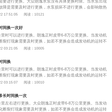
需要进行更换。大众朗逸水泵没有具体更换时限。当水泵出现
有滑键的，安装时，皮带轮上面有一个圆孔，对正链条外壳上
故障是需要及时进行更换，水泵损坏不进行更换，会影响散热
曲轴位置传感器是可以调整的，安装时要不间隙调整到位，不
动机开锅。以下是水泵损坏的症状： 1、水泵损坏会使冷却循
 17:51:05
阅读：10121
轴链轮与皮带轮都是自由转动的。
循环，会出现冷却液开锅现象； 2、发动机靠近水泵部位漏
水泵通风孔上留下冷却液颜色的痕迹，导致缺少冷却液后水温
时间换一次好
 3、发动机工作时水泵出现异响。水泵出现异响可能是由于内
公里时可以进行更换。朗逸正时皮带6-8万公里更换。当发动机
承磨损引起。水泵漏水、无法转动时才需要实行更换。 （中华
断裂灯现象需要及时更换，如若不更换会造成发动机的运转不
.com原创）
动机报废。以下是正时皮带的更换步骤： 1、将气门室盖拆
 03:21:05
阅读：10005
卸掉，把正时链条外壳拆掉；转动曲轴，将曲轴转到一缸上止
丝拧上，固定住曲轴； 2、转动进排气凸轮轴，凸轮轴后端有
时间换
轴凹槽平衡对齐，将专用工具卡进去； 3、拆下旧链条装上新
公里时可以进行更换。朗逸正时皮带6-8万公里更换。当发动机
也是没有滑键的，安装时，皮带轮上面有一个圆孔，对正链条
断裂灯现象需要及时更换，如若不更换会造成发动机的运转不
；4、曲轴位置传感器是可以调整的，安装时要不间隙调整到
动机报废。以下是正时皮带的更换步骤： 1、将气门室盖拆
 03:15:07
阅读：10010
码；曲轴链轮与皮带轮都是自由转动的。
卸掉，把正时链条外壳拆掉；转动曲轴，将曲轴转到一缸上止
丝拧上，固定住曲轴； 2、转动进排气凸轮轴，凸轮轴后端有
多长时间换一次
轴凹槽平衡对齐，将专用工具卡进去； 3、拆下旧链条装上新
公里左右进行更换。大众朗逸正时皮带6-8万公里更换。当发动
也是没有滑键的，安装时，皮带轮上面有一个圆孔，对正链条
化断裂灯现象需要及时更换，如若不更换会造成发动机的运转
；4、曲轴位置传感器是可以调整的，安装时要不间隙调整到