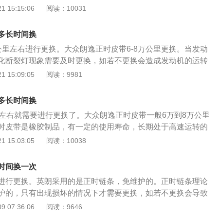
发动机报废。以下是正时皮带的更换步骤： 1、将气门室盖拆
 15:15:06
阅读：10031
码；曲轴链轮与皮带轮都是自由转动的。
卸掉，把正时链条外壳拆掉；转动曲轴，将曲轴转到一缸上止
丝拧上，固定住曲轴； 2、转动进排气凸轮轴，凸轮轴后端有
多长时间换
轴凹槽平衡对齐，将专用工具卡进去； 3、拆下旧链条装上新
公里左右进行更换。大众朗逸正时皮带6-8万公里更换。当发动
也是没有滑键的，安装时，皮带轮上面有一个圆孔，对正链条
化断裂灯现象需要及时更换，如若不更换会造成发动机的运转
；4、曲轴位置传感器是可以调整的，安装时要不间隙调整到
发动机报废。以下是正时皮带的更换步骤： 1、将气门室盖拆
 15:09:05
阅读：9981
曲轴链轮与皮带轮都是自由转动的。auto.china.com
卸掉，把正时链条外壳拆掉；转动曲轴，将曲轴转到一缸上止
丝拧上，固定住曲轴； 2、转动进排气凸轮轴，凸轮轴后端有
多长时间换
轴凹槽平衡对齐，将专用工具卡进去； 3、拆下旧链条装上新
里左右就需要进行更换了。大众朗逸正时皮带一般6万到8万公里
也是没有滑键的，安装时，皮带轮上面有一个圆孔，对正链条
时皮带是橡胶制品，有一定的使用寿命，长期处于高速运转的
；4、曲轴位置传感器是可以调整的，安装时要不间隙调整到
磨损的，假如在保养时发现有裂纹，就该准备更换了，否则正
 15:03:05
阅读：10038
；曲轴链轮与皮带轮都是自由转动的。 （中华网汽车auto.ch
会导致发动机报废的情况发生。正时皮带的安装方法如下：
齿轮的记号与气门室盖上的记号对准； 2、将曲轴正时齿轮记号
时间换一次
3、将正时皮带依次装如曲轴正时齿轮、水泵皮带轮、惰轮、
进行更换。英朗采用的是正时链条，免维护的。正时链条理论
轮皮带轮； 4、拧松滑轮安装螺栓1/4—1/2圈，将自动张紧
护的，只有出现损坏的情况下才需要更换，如若不更换会导致
位置用钢真插如孔内，用卡环钳调整滑轮，逆时针旋转使滑轮
是正时链条的更换步骤： 1、将气门室盖拆开，曲轴皮带轮拆
 07:36:06
阅读：9646
行，锁紧固定螺栓，拔出钢针； 5、顺时针旋转曲轴2圈，检查
外壳拆掉；转动曲轴，将曲轴转到一缸上止点，将曲轴固定镙