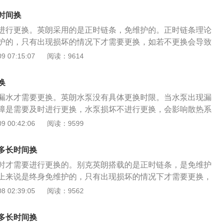
对准； 6、转回发动机右指甲正时皮带外下罩，正时皮带外上
轴； 2、转动进排气凸轮轴，凸轮轴后端有凹槽，将两根凸轮
机，空调压缩机皮带； 8、着车检查发动机有无异常。 正时皮
时间换
将专用工具卡进去； 3、拆下旧链条装上新链条。曲轴皮带轮
便不是用也可能会自然老化，，假如发觉其上部有裂纹，则需
进行更换。英朗采用的是正时链条，免维护的。正时链条理论
安装时，皮带轮上面有一个圆孔，对正链条外壳上面的凹槽
汽车auto.china.com原创）
护的，只有出现损坏的情况下才需要更换，如若不更换会导致
置传感器是可以调整的，安装时要不间隙调整到位，不然会报故
是正时链条的更换步骤： 1、将气门室盖拆开，曲轴皮带轮拆
 07:15:07
阅读：9614
皮带轮都是自由转动的。 配备的是正时链条，出现损坏时实行
外壳拆掉；转动曲轴，将曲轴转到一缸上止点，将曲轴固定镙
轴； 2、转动进排气凸轮轴，凸轮轴后端有凹槽，将两根凸轮
换
将专用工具卡进去； 3、拆下旧链条装上新链条。曲轴皮带轮
漏水才需要更换。英朗水泵没有具体更换时限。当水泵出现漏
安装时，皮带轮上面有一个圆孔，对正链条外壳上面的凹槽
障是需要及时进行更换，水泵损坏不进行更换，会影响散热系
置传感器是可以调整的，安装时要不间隙调整到位，不然会报故
机开锅。以下是水泵损坏的症状： 1、水泵损坏会使冷却循环
 00:42:06
阅读：9599
皮带轮都是自由转动的。
环，会出现冷却液开锅现象； 2、发动机靠近水泵部位漏水。
通风孔上留下冷却液颜色的痕迹，导致缺少冷却液后水温高等
多长时间换
、发动机工作时水泵出现异响。水泵出现异响可能是由于内部有
时才需要进行更换的。别克英朗搭载的是正时链条，是免维护
损引起。
上来说是终身免维护的，只有出现损坏的情况下才需要更换，
发动机报废。以下是正时链条的更换步骤： 1、将气门室盖拆
 02:39:05
阅读：9562
卸掉，把正时链条外壳拆掉；转动曲轴，将曲轴转到一缸上止
丝拧上，固定住曲轴； 2、转动进排气凸轮轴，凸轮轴后端有
多长时间换