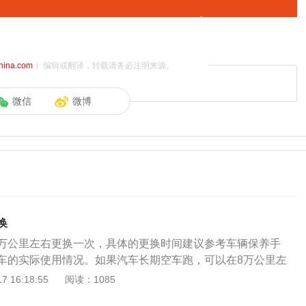
china.com
）编辑或翻译，转载请务必注明来源。
微信
微博
换
10万公里左右更换一次，具体的更换时间建议参考车辆保养手
车的实际使用情况。如果汽车长期空车跑，可以在8万公里左
可以继续使用，到10至13万公里时再进行更换；如果经常重负
 16:18:55
阅读：1085
大，应该6至8万公里左右检查，10万公里时进行更换。汽车正