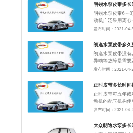
时皮带是橡胶制品
明锐水泵皮带多长
化，出现裂纹，加
明锐水泵皮带6～
现问题。如果继续
动机广泛采用离心
不能正常使用。
轴承或轴连轴承、
发布时间：2021-04-30
泵损坏会出现的症
到发动机的转速，
朗逸水泵皮带多久
现，假如助力过大
朗逸水泵皮带没有
露：发动机靠近水
异响等故障是需要
迹，缺少冷却液的
造成发动机开锅。
发布时间：2021-04-26
首先要检查冷去系
甚至不循环，会出
勉强行驶了；3、
会在水泵通风孔上
内部的轴承损坏或者
正时皮带多长时间
现；3、发动机工
o.china.com/
正时皮带每五年或
者轴承磨损引起。
动机的配气机构使
能够正常地吸气和
发布时间：2021-04-26
轴皮带轮拆卸掉，
曲轴固定镙丝拧上
大众朗逸水泵多长
将两根凸轮轴凹槽