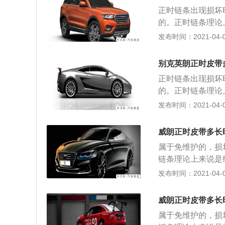
凹槽，将两根凸轮
正时链条出现损坏
链条。曲轴皮带轮
的。正时链条理论
外壳上面的凹槽里
如若不更换会导致
发布时间：2021-04-08
位，不然会报故障
开，曲轴皮带轮拆
点，将曲轴固定镙
别克英朗正时皮带
凹槽，将两根凸轮
正时链条出现损坏
链条。曲轴皮带轮
的。正时链条理论
外壳上面的凹槽里
如若不更换会导致
发布时间：2021-04-08
位，不然会报故障
开，曲轴皮带轮拆
的。
点，将曲轴固定镙
威朗正时皮带多长
凹槽，将两根凸轮
属于免维护的，损
链条。曲轴皮带轮
链条理论上来说是
外壳上面的凹槽里
换会导致发动机报
发布时间：2021-04-07
位，不然会报故障
皮带轮拆卸掉，把
的。
轴固定镙丝拧上，
威朗正时皮带多长
两根凸轮轴凹槽平
属于免维护的，损
轴皮带轮也是没有