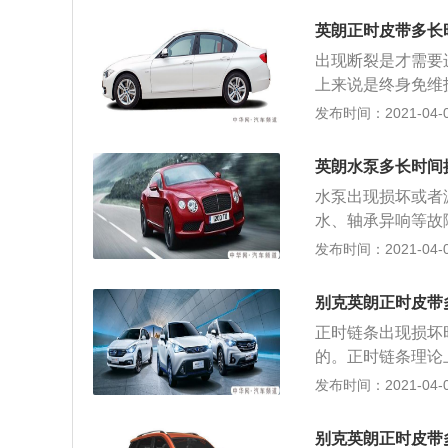
正时记号是否正确
丝拧上，固定住曲
罩； 7、装回发电
英朗正时皮带多长
轴凹槽平衡对齐，
带是橡胶制品，即
出现断裂是才需要
也是没有滑键的，
要实行更换。 （中华网
上来说是终身免维
里； 4、曲轴位
发动机报废。以下
发布时间：2021-04-09
障码；曲轴链轮与
卸掉，把正时链条
更换。
丝拧上，固定住曲
英朗水泵多长时间
轴凹槽平衡对齐，
水泵出现损坏或者
也是没有滑键的，
水、轴承异响等故
里； 4、曲轴位
统，容易造成发动
发布时间：2021-04-09
障码；曲轴链轮与
能力减弱甚至不循
漏冷却液会在水泵
别克英朗正时皮带
症状的出现； 3
正时链条出现损坏
异物，或者轴承磨
的。正时链条理论
如若不更换会导致
发布时间：2021-04-08
开，曲轴皮带轮拆
点，将曲轴固定镙
别克英朗正时皮带