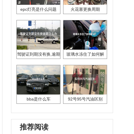
epc灯亮是什么问题
火花塞更换周期
驾驶证到期没有换,逾期
玻璃水冻住了如何解
怎么办??
决？
bba是什么车
92号95号汽油区别
推荐阅读