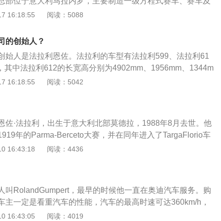
总部位于意大利马拉内罗，主要制造一级方程式赛车、赛车及
利盾牌法人黄色底色取自于摩德纳的金丝雀，以纪念恩佐法拉
 16:18:55
阅读：5088
的绿、白、红三种颜色则代表意大利国旗。法拉利现代化的GT
，即制造面向驾驶员的汽车，这些跑车具有无限超强的动能、
司的创始人？
及Pininfarina设计的绝对优美的线条。
创始人是法拉利恩佐。法拉利的车型有法拉利599、法拉利61
，其中法拉利612的长宽高分别为4902mm、1956mm、1344m
m，车重1840千克。该车配备了排量为5748cc的65V12发动
 16:18:55
阅读：5042
rpm时，可以爆发出540hp的功率，比安装在456M车型上的54
高出了98hp，最大输出功率为540马力，扭矩是588牛米。
恩佐·法拉利，出生于意大利北部莫德拉，1988年8月去世。他
9年的Parma-Berceto大赛，并在同年进入了TargaFlorio车
·法拉利转入AlfaRomeo，并在之后的20年内建立了良好的关
 16:43:18
阅读：4436
做过销售助理，直到1939年，法拉利担任了Alfa赛车部门的
年，法拉利建立了自己的汽车制造厂，生产出的第一辆车以他的名
作为车标。在之后的几年中，他又相继制造出Tipo166、Tip
叫RolandGumpert，最早的时候他一直在奥迪汽车服务。购
12、Tipo225等车型，并积极参加各项赛事，用于检验和宣传他的车
主一定是看重汽车的性能，汽车的最高时速可达360km/h，
迈勒·米格拉尔汽车大赛上，Tipo375获得了胜利；在布宜诺斯艾
要三秒，在动力方面，该车搭载的是来自奥迪的8缸发动机，
 16:43:05
阅读：4019
车赛上，Tipo410又获得了胜利。1956年，法拉利获得了一级方