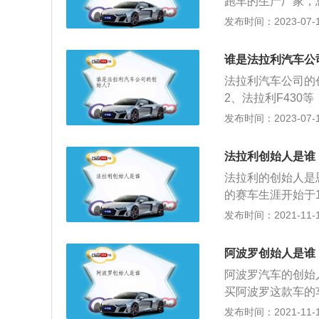
跑车的生产厂家，
高性能跑车。法拉
发布时间：2023-07-17
利的故乡，而上方
秉承了公司的传统
谁是法拉利汽车公
高级的空气动力特性以
法拉利汽车公司的
2、法拉利F430等
m，轴距为2950m
发布时间：2023-07-17
机，当转速为7250
74cc发动机整整
法拉利创始人是谁
法拉利的创始人是
的赛车生涯开始于191
队。1920年，恩佐
发布时间：2021-11-10
系，做过试车手，还
董事。在1947
阿波罗创始人是谁
字命名，并使用跳马
阿波罗汽车的创始人
o195、Tipo2
买阿波罗这款车的车
辆。1951年，在
百公里加速时间只
发布时间：2021-11-10
利斯1000千米汽