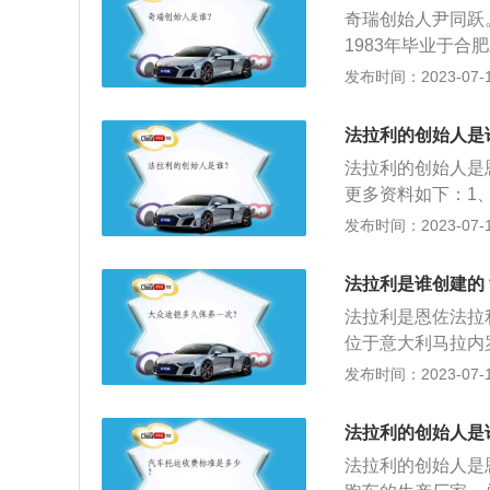
地球蓝融汇其中，
奇瑞创始人尹同跃
的追求。
1983年毕业于
大众的车间主任，
发布时间：2023-07-17
例，以下是关于奇
了艾瑞泽系家族化
法拉利的创始人是
化“五行”之中的“
法拉利的创始人是恩
理念同样运用在艾
更多资料如下：1
瑞泽5车侧的层次
有约4000辆。法
发布时间：2023-07-17
艾瑞泽5搭配了1.
车，2010年则共交
之匹配的有5速手
法拉利汽车都是由
能，CVT变速箱带
法拉利是谁创建的
份设计汽车，因而
驶模式。得益于整车
法拉利是恩佐法拉
部件都能设计得天
h加速仅需5秒，
位于意大利马拉内罗。
奇标志有着非同寻
AMS发电机管理系
分别为4704mm、
发布时间：2023-07-17
一战飞行员空军烈
车身结构。动力方面，法
上。
机，最大功率574
法拉利的创始人是
置四驱。
法拉利的创始人是