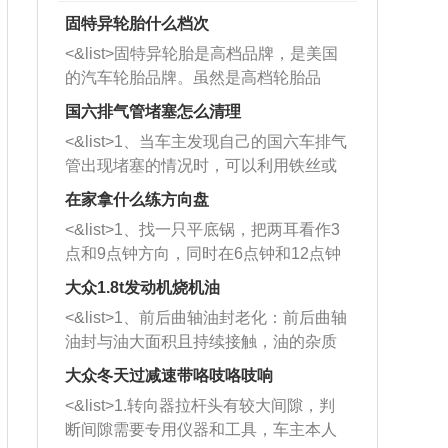
固特异轮胎什么档次
<&list>固特异轮胎是高档品牌，是美国
的汽车轮胎品牌。虽然是高档轮胎品
牌，但是中高低端的轮胎都有生产，这
国六排气管堵塞怎么清理
也是为了更好的开拓市场。
<&list>1、当车主发现自己的国六车排气
管出现堵塞的情况时，可以利用铁丝或
者是细棍，直接将杂物给取出来，如果
在家拿什么练方向盘
堵塞情况比较严重，也可以采取应急措
<&list>1、找一只平底锅，把两耳看作3
施。 <&list>2、直接利用木棍将所有的
点和9点钟方向，同时在6点钟和12点钟
杂物推到排气管里面的位置处，然后将
方向做一个标记。 <&list>2、双手握住
三元催化器拆解开，就可以将堵塞的东
大众1.8t发动机烧机油
平底锅两耳，然后往左打半圈、一圈、
西取出来。但如果是因为积碳过多引起
<&list>1、前后曲轴油封老化：前后曲轴
一圈半的练习，往右同样也要打相同的
的堵塞，就需要将三元催化器泡在草酸
油封与油大面积且持续接触，油的杂质
圈数。 <&list>3、最后强调要反复练
中进行清洗。 <&list>3、也可以利用清
和发动机内持续温度变化使其密封效果
习，这样就可以形成肌肉记忆，在真实
大众冬天过减速带咯吱咯吱响
洗剂对堵塞的情况得到解决，将清洗剂
逐渐减弱，导致渗油或漏油。<&list>2、
驾驶车辆时，不需要记忆也能打好方
放在燃油箱中，与燃油混合后，车辆启
<&list>1.转向器拉杆头有较大间隙，判
活塞间隙过大：积碳会使活塞环与缸体
向。
动时，就可以和汽油一起进入到燃烧
断间隙需要专用仪器和工具，车主本人
的间隙扩大，导致机油流入燃烧室中，