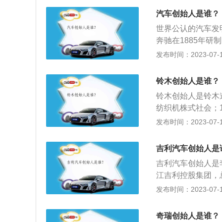
之一，被誉为“汽车
汽车创始人是谁？
号。192912月
世界公认的汽车发
车名人堂。威廉.迈巴
奔驰在1885年研
德斯--奔驰的前
界第一项汽车发明
发布时间：2023-07-17
米尔.耶利内克（Em
誉为“汽车之父”
车销售员，梅赛德斯
在1884年就发
铃木创始人是谁？
灭。
铃木创始人是铃木
纺织机株式社会；1
10月将公司名称
发布时间：2023-07-17
艇、电梯等等。标
木商标图案中的“S
吉利汽车创始人是
象征无限发展的铃
吉利汽车创始人是
江吉利控股集团，
都、陕西宝鸡、山
发布时间：2023-07-17
等国家和地区建有
牌3.0时代的六
奇瑞创始人是谁？