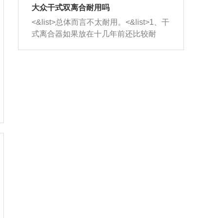
室，最后形成废气排出，就可以让三元
无法制作，需要将车辆送到修理厂或4s
造成烧机油。<&list>3、机油粘度。使用
大众干式双离合耐用吗
催化器得到清洗，排气管堵塞的情况就
店；<&list>2.车辆半轴套管防尘罩破
机油粘度过小的话，同样会有烧机油现
<&list>总体而言不太耐用。<&list>1、干
能够得到解决。
裂，破裂后会出现漏油现象，使半轴磨
象，机油粘度过小具有很好的流动性，
式离合器如果放在十几年前还比较耐
损严重，磨损的半轴容易损坏，产生异
容易窜入到气缸内，参与燃烧。<&list>
用，但是由于现在的汽车发动机动力输
响；<&list>3.稳定器的转向胶套和球头
4、机油量。机油量过多，机油压力过
出越来越高，使得干式离合器散热不足
老化，一般是使用时间过长造成的。解
大，会将部分机油压入气缸内，也会出
的缺陷也逐渐暴露出来。<&list>2、由于
决方法是更换新的质量好的转向橡胶套
现烧机油。<&list>5、机油滤清器堵塞：
干式双离合的工作环境暴露在空气中，
和球头。
会导致进气不畅，使进气压力下降，形
而离合器的散热也是通离合器罩上面的
成负压，使机油在负压的情况下吸入燃
几个小孔来进行散热。但是在行驶过程
烧室引起烧机油。<&list>6、正时齿轮或
中变速箱需要换挡，就不得不使得离合
链条磨损：正时齿轮或链条的磨损会引
器频繁工作。<&list>3、长时间的低速行
起气阀和曲轴的正时不同步。由于轮齿
驶以及过于频繁的启停，导致离合器的
或链条磨损产生的过量侧隙，使得发动
温度不断升高，而低速行驶时空气流动
机的调节无法实现：前一圈的正时和下
效率不高，无法将离合器中的热量有效
一圈可能就不一样。当气阀和活塞的运
的带走，导致离合器内部的温度不断升
动不同步时，会造成过大的机油消耗。
高，加速离合器的磨损。
解决方法：更换正时齿轮或链条。<&list
>7、内垫圈、进风口破裂：新的发动机
设计中，经常采用各种由金属和其他材