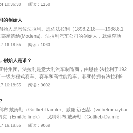
保时捷等人一样，他在汽车制造业也享有盛誉，人称赛车之
 10:36:38
阅读：1158
其一生，致力于提高赛车的性能以不断夺取桂冠。1947年，恩
拉利公司，并生产出第一辆法拉利125S汽车。这被看作是现代
司的创始人
从此由他主宰。直到1988年去世，他赢得了14次勒芒24小时
人是恩佐法拉利。恩佐法拉利（1898.2.18——1988.8.1
F1总冠军。他的名字已经成为世界上最具声望的一个高性能赛
部摩德纳(Modena)。法拉利汽车公司的创始人，就像奔驰
8月14日于摩德纳去世。恩佐法拉利于1898年2月18日出生在意
保时捷等人一样，他在汽车制造业也享有盛誉，人称赛车之
 16:18:55
阅读：1063
odena)的一个小钣金工厂主的家中。由于他出生时天降大雪，
其一生，致力于提高赛车的性能以不断夺取桂冠。1947年，恩
申报姓名，落上户口。他的父亲--阿勒法多（Alfredo），不仅
拉利公司，并生产出第一辆法拉利125S汽车。这被看作是现代
铸铁好手，而且是一个如醉如痴的赛车迷。在他10岁那年，父
，创始人是谁？
从此由他主宰。直到1988年去世，他赢得了14次勒芒24小时
看了一场汽车比赛。赛车场那集惊险、刺激于一体的惊心动魄
亚特集团。法拉利是意大利汽车制造商，由恩佐·法拉利于192
F1总冠军。他的名字已经成为世界上最具声望的一个高性能赛
他，他盼望着自己也能成为一名优秀赛车手。13岁那年，他千
产一级方程式赛车、赛车和高性能跑车。菲亚特拥有法拉利9
8月14日于摩德纳去世。恩佐法拉利于1898年2月18日出生在意
亲，允许他单独驾驶汽车，从此，他与汽车结下了不解之缘。
拉利可以独立于菲亚特运营。公司总部位于意大利马拉内罗，菲
 16:18:55
阅读：9602
odena)的一个小钣金工厂主的家中。由于他出生时天降大雪，
，皮耶罗·法拉利持股10%。20世纪80年代末，创始人去世
申报姓名，落上户口。他的父亲--阿勒法多（Alfredo），不仅
振这家陷入困境的公司。1991年，卢卡迪·蒙特泽莫罗被任命
铸铁好手，而且是一个如醉如痴的赛车迷。在他10岁那年，父
？
年10月13日正式辞职。法拉利总裁:蒙特泽莫罗。
看了一场汽车比赛。赛车场那集惊险、刺激于一体的惊心动魄
戴姆勒（GottliebDaimler、威廉.迈巴赫（wilhelmmaybac
他，他盼望着自己也能成为一名优秀赛车手。13岁那年，他千
EmilJellinek）。戈特利布.戴姆勒（Gottlieb-Daimle
亲，允许他单独驾驶汽车，从此，他与汽车结下了不解之缘。
和发明家，现代汽车工业的先驱之一。卡尔.弗里德里希.奔驰（c
 16:18:55
阅读：9069
：德国著名戴姆勒-奔驰汽车公司创始人之一，现代汽车工业的开拓者