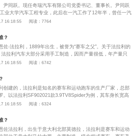
展示了吉利汽车从品牌3.0时代的蓝天大地，升级为对广袤宇宙
。尹同跃。现任奇瑞汽车有限公司党委书记、董事长。尹同跃
合肥工业大学汽车工程专业，此后在一汽工作了12年半，曾任一汽
当选过一汽的“十大杰出青年”，在一汽小有名气。以瑞虎5为
 16:18:55
阅读：7764
瑞艾瑞泽5的相关介绍：1、外观：车身造型上，艾瑞泽5传承
经典的H.D.S水流动感车身设计理念，设计师将中国传统文
谁？
水”元素，融入艾瑞泽5的车身造型之中。H.D.S水流车身动感设计
佐-法拉利，1889年出生，被誉为“赛车之父”。关于法拉利的
瑞泽5的车侧。三条显著的侧身特征线如“激流之水”，勾勒出艾
、法拉利汽车大部分采用手工制造，因而产量很低，年产量只
感、跃动感和掩盖不住的飞扬激情。2、动力方面：首批上市的
拉利的汽车产量有所增加，2009年共向最终用户交付6250辆汽
 16:18:55
阅读：6742
5L自然吸气发动机，最大功率116马力，最大扭矩141N.m，与
付6573辆车，2011年法拉利共交付7195台新车。2、早期的
动变速箱或7速CVT无级变速箱，其中手动变速箱有换挡提醒功
创始人恩佐·法拉利设计。以一个赛车运动员和艺术家的双重身
有经济模式（ECO）和运动模式（sport），可提供更丰富的驾
？
作品既有强烈的动感和艳丽的色彩，同时又把在驾驶室的每一
轻量化优化应用，整车重量大幅减轻，手动挡车型15-50km/
利创建的，法拉利是知名的赛车和运动跑车的生产厂家，总部
衣无缝，让驾驶员操作起来得心应手。3、法拉利所使用的传
不仅加速和操控性能突出，节油表现优异，搭载智能启停系统和
以法拉利SF902021款3.9TV8Spider为例，其车身长宽高
常的起源。该标志起初是作为个人徽章，由备受重勋的意大利
统的车型仅5.4L。
1973mm、1191mm，轴距为2650mm，采用2门2座硬顶敞篷
 16:18:55
阅读：6324
士弗朗西斯科·巴拉卡使用，并将徽章绘在所驾驶飞机的机身
拉利SF902021款3.9TV8Spider搭载3.9l双涡轮增压发动
kw，最大扭矩800nm，匹配8速双离合变速箱，驱动方式为中
谁？
恩佐法拉利，出生于意大利北部莫德拉，法拉利是赛车和运动