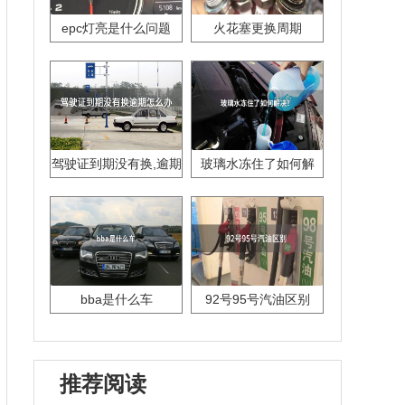
epc灯亮是什么问题
火花塞更换周期
驾驶证到期没有换,逾期
玻璃水冻住了如何解
怎么办??
决？
bba是什么车
92号95号汽油区别
推荐阅读