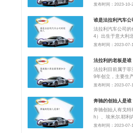
（本茨）、福特、
发布时间：2023-10-24
父。恩佐法拉利毕
佐法拉利创立了法
谁是法拉利汽车公
赛车文化的起源，并
法拉利汽车公司的创始
耐力赛冠军和9次
4）出生于意大利北
车品牌。1988年
（本茨）、福特、
发布时间：2023-07-17
大利北部摩德纳(M
父。恩佐法拉利毕
直到2天以后才得以
佐法拉利创立了法
是一个技艺超群的
法拉利的老板是谁
赛车文化的起源，并
亲带他到波伦亚观
法拉利目前属于菲
耐力赛冠军和9次
场面深深地吸引了
9年创立，主要生
车品牌。1988年
方百计地说服了父
0%的股份，但法
发布时间：2023-07-17
大利北部摩德纳(M
亚特集团持股90%
直到2天以后才得以
后，股东们决定重
是一个技艺超群的
奔驰的创始人是谁
为董事长，2014
亲带他到波伦亚观
奔驰创始人有戈特利布.
场面深深地吸引了
h）、埃米尔.耶利内克（
方百计地说服了父
r）：德国工程师
发布时间：2023-07-17
arl-benz）