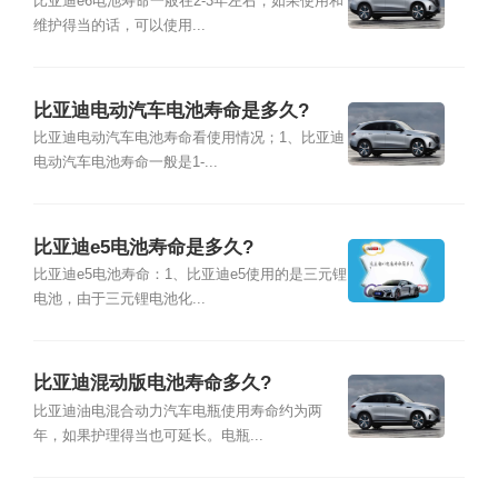
比亚迪e6电池寿命一般在2-3年左右，如果使用和
维护得当的话，可以使用...
比亚迪电动汽车电池寿命是多久?
比亚迪电动汽车电池寿命看使用情况；1、比亚迪
电动汽车电池寿命一般是1-...
比亚迪e5电池寿命是多久?
比亚迪e5电池寿命：1、比亚迪e5使用的是三元锂
电池，由于三元锂电池化...
比亚迪混动版电池寿命多久?
比亚迪油电混合动力汽车电瓶使用寿命约为两
年，如果护理得当也可延长。电瓶...