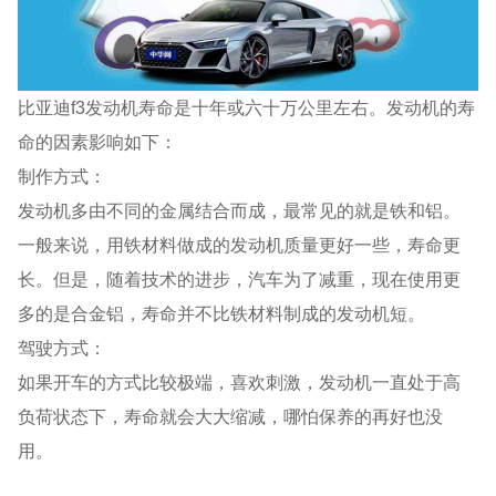
比亚迪f3发动机寿命是十年或六十万公里左右。发动机的寿
命的因素影响如下：
制作方式：
发动机多由不同的金属结合而成，最常见的就是铁和铝。
一般来说，用铁材料做成的发动机质量更好一些，寿命更
长。但是，随着技术的进步，汽车为了减重，现在使用更
多的是合金铝，寿命并不比铁材料制成的发动机短。
驾驶方式：
如果开车的方式比较极端，喜欢刺激，发动机一直处于高
负荷状态下，寿命就会大大缩减，哪怕保养的再好也没
用。