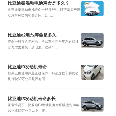
比亚迪秦混动电池寿命是多久？
比亚迪秦混动电池寿命一般是8年。以下是关于混
动汽车种类的相关介绍：1、...
比亚迪e2电池寿命是多久
寿命一般在八年左右，所以车主在八年左右就可
以考虑去更换一次电池。这款车...
比亚迪f0发动机寿命
如果正确使用并且正确保养，那么这款车的发动
机行驶30万公里是没有问...
比亚迪f3发动机寿命多长
正常情况下，比亚迪F3发动机寿命可以达到10年
以上或60万公里以上。正...