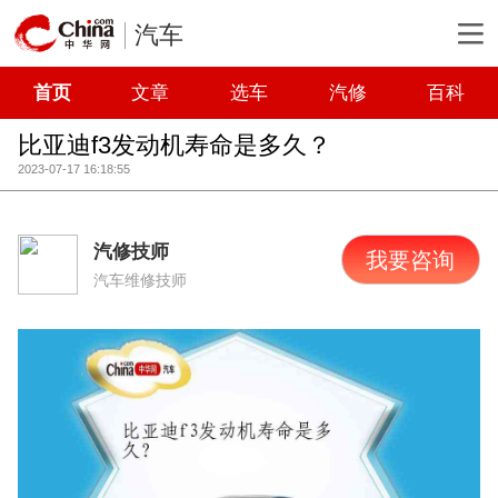
汽车
首页
文章
选车
汽修
百科
比亚迪f3发动机寿命是多久？
2023-07-17 16:18:55
汽修技师
我要咨询
汽车维修技师