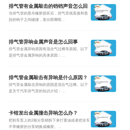
排气管有金属敲击的铛铛声音怎么回
事？
当排气管的悬吊橡胶损坏后，排气管就直接和悬
挂的钩子之间碰撞，发出哐啷哐...
排气管异响金属声音是怎么回事
排气管金属异响原因有混合气过稀等原因。以下
是排气管金属异响的具体原因：...
排气管金属敲击有异响是什么原因？
排气管金属敲击异响的原因是混合气过稀。以下
是关于汽车排气管的知识介绍：...
卡钳发出金属撞击异响怎么办？
把刹车泵上的2根分泵销拆下来打黄油或者把全车
不带橡胶的分泵销换成橡胶。...