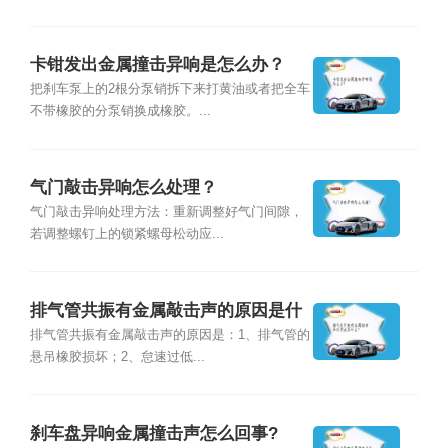
卡钳发出金属撞击异响是怎么办？
把刹车泵上的2根分泵销拆下来打黄油或者把全车
不带橡胶的分泵销换成橡胶。...
气门敲击异响怎么处理？
气门敲击异响处理方法：重新调整好气门间隙，
若调整螺钉上的锁紧螺母松动应...
排气管共振有金属敲击声的原因是什
么？
排气管共振有金属敲击声的原因是：1、排气管的
悬吊橡胶损坏；2、怠速过低...
刹车盘异响金属撞击声怎么回事?