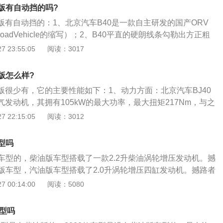
7会搭载长城自主研发的代号为GW4C20的2.0L涡轮增压汽油
油版有自动挡的吗?
哈弗H8，但在H7上将为横向布置而非H8的纵向方案；4、而且
油版有自动挡的：1、北京汽车B40是一款自主研发的国产ORV
步提高，或将达到200kw\/370Nm的惊人表现，变速器则有6
RoadVehicle的缩写）；2、B40平直的硬朗线条勾勒出方正粗
两种选择。另外，在上海车展上曾经展示过的油电混合系统未
方孔设计是北京汽车\"越野世家\"的标志性符号，夸张的前后
 23:55:05
阅读：3017
版哈弗H7。
眉更为B40赋予了独特的野性之美；3、圆润的前大灯和方形的
近年颇为流行的设计样式，90°垂直设计的尾箱简约利落而极富现
油版怎么样?
节的加入，又为B40的经典外观平添了不少时尚元素。
油版很少有，它的主要性能如下：1、动力方面：北京汽车BJ40
吸气发动机，其拥有105kW的最大功率，最大扭矩217Nm，与之
变速箱。且新车还配备了机械式分时四驱系统，并采用非承载
 22:15:05
阅读：3012
，北京吉普BJ40的后悬架为五连杆式非独立式悬挂，为极限越
；2、配置方面：北京汽车BJ40定位为硬派SUV，车身尺寸
型吗
为4350\/1843\/1837mm，轴距达到2450mm，该尺寸与牧
车型的，柴油版车型搭载了一款2.2升柴油涡轮增压发动机。撼
出一辙，同时后排座椅还可以全部放倒，十分抢眼的空间表现
版车型，汽油版车型搭载了2.0升涡轮增压四缸发动机。撼路者
显舒适；3、作为北京汽车历时6年精心打造的首款越野车，北
型suv，这款车的长宽高分别是4892毫米，1862毫米，1837
 00:14:00
阅读：5080
设计与超强越野性能于一身，以“唯越野，行无疆”作为品牌核
0毫米。撼路者有五座版车型也有七座版车型。撼路者的2.2升
粹驾驶乐趣、崇尚自由奔放生活的专业越野人群提供品质可靠
有160马力和385牛米的最大扭矩，这款发动机的最大扭矩转速
集团董事长徐和谊（点击查看最新人物消息）在发布会上表
车型吗
0转每分钟，最大功率转速为3200转每分钟。这款发动机搭载了缸
北京汽车50多年越野车生产技术和制造精髓，是北京汽车向BJ2