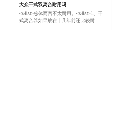
室，最后形成废气排出，就可以让三元
无法制作，需要将车辆送到修理厂或4s
造成烧机油。<&list>3、机油粘度。使用
大众干式双离合耐用吗
催化器得到清洗，排气管堵塞的情况就
店；<&list>2.车辆半轴套管防尘罩破
机油粘度过小的话，同样会有烧机油现
<&list>总体而言不太耐用。<&list>1、干
能够得到解决。
裂，破裂后会出现漏油现象，使半轴磨
象，机油粘度过小具有很好的流动性，
式离合器如果放在十几年前还比较耐
损严重，磨损的半轴容易损坏，产生异
容易窜入到气缸内，参与燃烧。<&list>
用，但是由于现在的汽车发动机动力输
响；<&list>3.稳定器的转向胶套和球头
4、机油量。机油量过多，机油压力过
出越来越高，使得干式离合器散热不足
老化，一般是使用时间过长造成的。解
大，会将部分机油压入气缸内，也会出
的缺陷也逐渐暴露出来。<&list>2、由于
决方法是更换新的质量好的转向橡胶套
现烧机油。<&list>5、机油滤清器堵塞：
干式双离合的工作环境暴露在空气中，
和球头。
会导致进气不畅，使进气压力下降，形
而离合器的散热也是通离合器罩上面的
成负压，使机油在负压的情况下吸入燃
几个小孔来进行散热。但是在行驶过程
烧室引起烧机油。<&list>6、正时齿轮或
中变速箱需要换挡，就不得不使得离合
链条磨损：正时齿轮或链条的磨损会引
器频繁工作。<&list>3、长时间的低速行
起气阀和曲轴的正时不同步。由于轮齿
驶以及过于频繁的启停，导致离合器的
或链条磨损产生的过量侧隙，使得发动
温度不断升高，而低速行驶时空气流动
机的调节无法实现：前一圈的正时和下
效率不高，无法将离合器中的热量有效
一圈可能就不一样。当气阀和活塞的运
的带走，导致离合器内部的温度不断升
动不同步时，会造成过大的机油消耗。
高，加速离合器的磨损。
解决方法：更换正时齿轮或链条。<&list
>7、内垫圈、进风口破裂：新的发动机
设计中，经常采用各种由金属和其他材