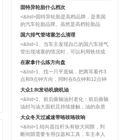
固特异轮胎什么档次
<&list>固特异轮胎是高档品牌，是美国
的汽车轮胎品牌。虽然是高档轮胎品
牌，但是中高低端的轮胎都有生产，这
国六排气管堵塞怎么清理
也是为了更好的开拓市场。
<&list>1、当车主发现自己的国六车排气
管出现堵塞的情况时，可以利用铁丝或
者是细棍，直接将杂物给取出来，如果
在家拿什么练方向盘
堵塞情况比较严重，也可以采取应急措
<&list>1、找一只平底锅，把两耳看作3
施。 <&list>2、直接利用木棍将所有的
点和9点钟方向，同时在6点钟和12点钟
杂物推到排气管里面的位置处，然后将
方向做一个标记。 <&list>2、双手握住
三元催化器拆解开，就可以将堵塞的东
大众1.8t发动机烧机油
平底锅两耳，然后往左打半圈、一圈、
西取出来。但如果是因为积碳过多引起
<&list>1、前后曲轴油封老化：前后曲轴
一圈半的练习，往右同样也要打相同的
的堵塞，就需要将三元催化器泡在草酸
油封与油大面积且持续接触，油的杂质
圈数。 <&list>3、最后强调要反复练
中进行清洗。 <&list>3、也可以利用清
和发动机内持续温度变化使其密封效果
习，这样就可以形成肌肉记忆，在真实
大众冬天过减速带咯吱咯吱响
洗剂对堵塞的情况得到解决，将清洗剂
逐渐减弱，导致渗油或漏油。<&list>2、
驾驶车辆时，不需要记忆也能打好方
放在燃油箱中，与燃油混合后，车辆启
<&list>1.转向器拉杆头有较大间隙，判
活塞间隙过大：积碳会使活塞环与缸体
向。
动时，就可以和汽油一起进入到燃烧
断间隙需要专用仪器和工具，车主本人
的间隙扩大，导致机油流入燃烧室中，