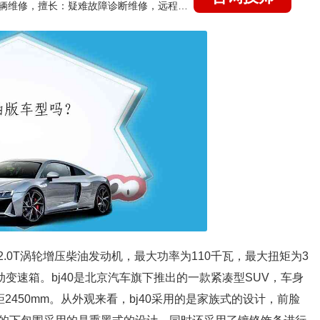
国家认证的汽车维修技师，15年德美日等各系车辆维修，擅长：疑难故障诊断维修，远程维修技术指导
2.0T涡轮增压柴油发动机，最大功率为110千瓦，最大扭矩为3
变速箱。bj40是北京汽车旗下推出的一款紧凑型SUV，车身
轴距2450mm。从外观来看，bj40采用的是家族式的设计，前脸