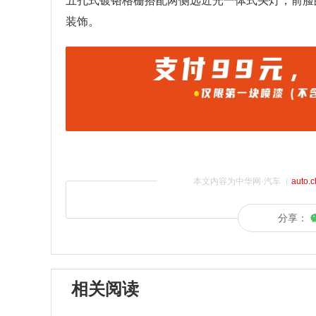
五孔式镀铬格栅搭配两侧远近光一体式头灯，前脸
装饰。
本文内容为中华网·汽车（
auto.
分享：
相关阅读