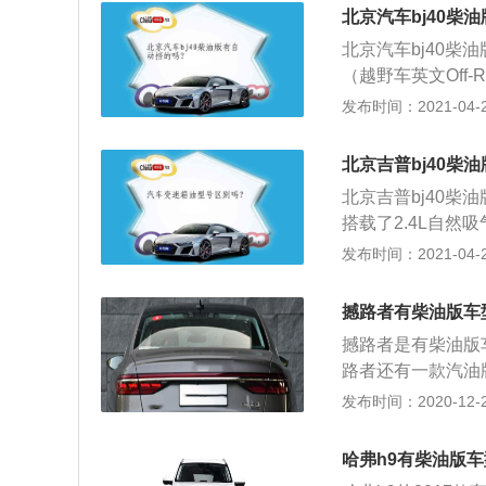
力方面，预计哈弗H
北京汽车bj40柴
机，该机型也用于
北京汽车bj40柴
输出水平可能会进一
（越野车英文Off-
速手动和6速自动
犷的车身，前格栅5
发布时间：2021-04-27
来也可能用于量产
保险杠和突出的轮
LED后尾灯都是
北京吉普bj40柴
代感，这些设计细
北京吉普bj40柴
搭载了2.4L自然
匹配的是5速手动
发布时间：2021-04-27
式车身结构。同时
野提供了更好的支持
撼路者有柴油版车
方面BJ40长宽高分别
撼路者是有柴油版
马人两门版几乎如
路者还有一款汽油
让车主驾车出行更
是福特旗下的一款中
发布时间：2020-12-27
京40集时尚硬派
毫米，轴距为285
心，力争为追求纯
涡轮增压发动机拥
的实力座驾。北汽
哈弗h9有柴油版
为1600到250
示：“北京40传承