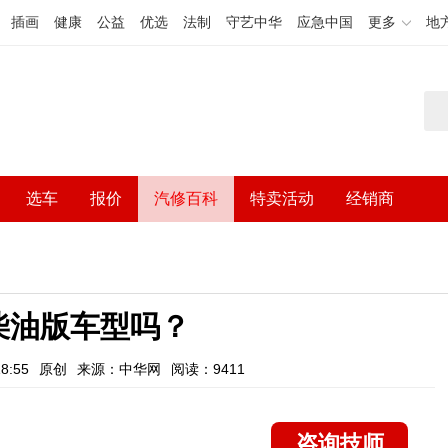
插画
健康
公益
优选
法制
守艺中华
应急中国
更多
地
选车
报价
汽修百科
特卖活动
经销商
有柴油版车型吗？
8:55
原创
来源：中华网
阅读：9411
咨询技师