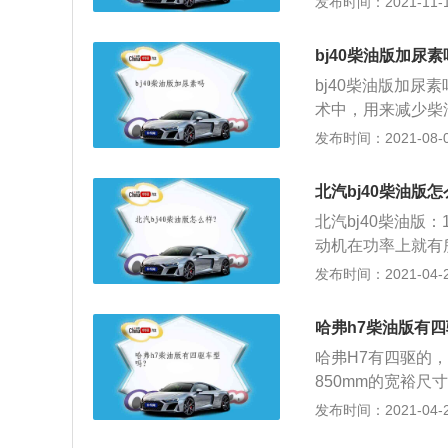
发布时间：2021-11-10
柴油版车型搭载的
m、1931mm、1
极限险恶路况。值
方式，四驱形式为
之后，汽车的动力
bj40柴油版加尿素
的前、后悬架为双
bj40柴油版加尿
式。2019款奔驰
术中，用来减少柴
头部气囊、胎压监
纯尿素和67.5
发布时间：2021-08-03
力分配、刹车辅助
机、供给泵、反抽
统、车道保持辅助系
状态，供给和清空
本发动机，匹配9档
北汽bj40柴油版怎
溶液从尿素箱中输
瓦，最大扭矩为61
北汽bj40柴油版：
孔回流到尿素箱。
工信部公布的百公里
动机在功率上就有
好的表现；2、这
发布时间：2021-04-28
最好的机器了，在
之处，能够明显感
哈弗h7柴油版有四
畅；4、对于我们
哈弗H7有四驱的，哈弗
中低转速的时候，
850mm的宽裕尺
常的轻松。
H7将采用前麦弗
发布时间：2021-04-28
底盘结构与哈弗H