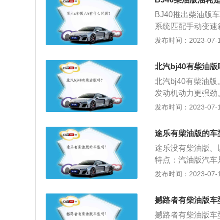
T、双侧置平衡轴
BJ40推出柴油版
系统匹配手动变速箱
多资料：1、北京吉
发布时间：2023-07-17
车身尺寸方面BJ40
mm。2、北京汽车
北汽bj40有柴油
170kW，峰值扭
北汽bj40有柴油
发动机动力更强劲
功率为110kw，
发布时间：2023-07-17
箱。3、柴油版车
扭矩更大，极端条
途乐有柴油版的车
途乐没有柴油版。
特点：汽油版汽车
响应速度，宽泛的
发布时间：2023-07-17
较低，也就是俗称
重。但也正是柴油
撼路者有柴油版车
所以柴油机有着更
撼路者有柴油版车