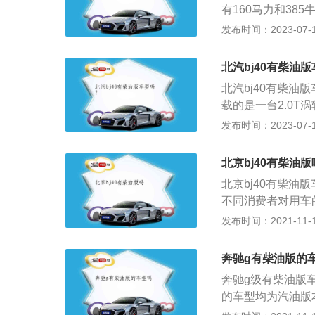
有160马力和3
铝合金缸盖和铸铁
发布时间：2023-07-17
架使用了双叉臂独
版车型也有四驱版
北汽bj40有柴油
器式中央差速器。
北汽bj40有柴油
载的是一台2.0T
米，在传动系统方
发布时间：2023-07-17
线条勾勒出方正粗
号，夸张的前后保
北京bj40有柴油版
雷达、电动可折叠
北京bj40有柴油
强了车型便捷易用
不同消费者对用车
型搭载的发动机动
发布时间：2021-11-10
增压柴油发动机，这
动系统方面，与发
奔驰g有柴油版的
外观方面基本保持
奔驰g级有柴油版
布进一步丰富了b
的车型均为汽油版本
版车型供消费者选
19年5月上市，符