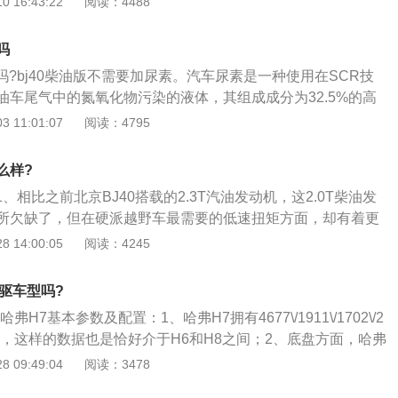
 16:43:22
阅读：4488
发动机产生的扭矩更大，在极端的条件下行驶，能够顺利通过
962mm，轴距为2890mm。2019款奔驰g级采用前置四驱的驱动
得一提的是，这款车还搭载了四驱系统，有了四驱系统的加持
全时四驱，中央差速器类型为开放式差速器。2019款奔驰g级
表现会更加优秀。
吗
叉臂式独立悬架和整体桥式非独立悬架，车体结构为非承载
素吗?bj40柴油版不需要加尿素。汽车尿素是一种使用在SCR技
g级的安全配置有:主/副驾驶位安全气囊、前排侧气囊、前/后排
油车尾气中的氮氧化物污染的液体，其组成成分为32.5%的高
测、前排安全带未系提醒、儿童座椅接口、ABS防抱死、制动
%的去离子水。以下是尿素泵的组成以及原理：1、尿素泵主要由电
 11:01:07
阅读：4795
、牵引力控制、车身稳定系统、并线辅助、车道偏离预警系
泵、开关阀、压力容腔、节流孔等组成；2、泵存在两种工作
统、主动刹车、疲劳驾驶提示。2019款奔驰g级搭载4.0T版
；3、向尿素喷射系统供给液体时，电机驱动供给泵，将尿素
手自一体变速箱。4.0T版本发动机的最大输出动力为310千
么样?
送到压力容腔中，一部分尿素溶液用于喷射，一部分通过节流
0牛/米，最高车速为210千米/小时，百公里加速时间为5.9秒，
1、相比之前北京BJ40搭载的2.3T汽油发动机，这2.0T柴油发
综合油耗为11.8L。
所欠缺了，但在硬派越野车最需要的低速扭矩方面，却有着更
台柴油发动机是玉柴在乘用车发动机上，技术含量和优化程度
 14:00:05
阅读：4245
BJ40柴油版上；3、动力响应较为直接，油门从容线性，起步
觉到充盈的扭矩，车身的动作一点也不拖沓，整个过程很是流
驱车型吗?
这次行驶最多的盘山公路来说，BJ40柴油版的表现很合格，在
H7基本参数及配置：1、哈弗H7拥有4677\/1911\/1702\/2
动力随叫随到，舍得深踩油门的话，并线超车之类的动力会非
寸，这样的数据也是恰好介于H6和H8之间；2、底盘方面，哈弗
逊后双横臂式四轮独立悬架系统，并有望提供四驱系统，这样的
 09:49:04
阅读：3478
6基本一致，因此H7有可能是在H6基础上加长轴距而来；3、动