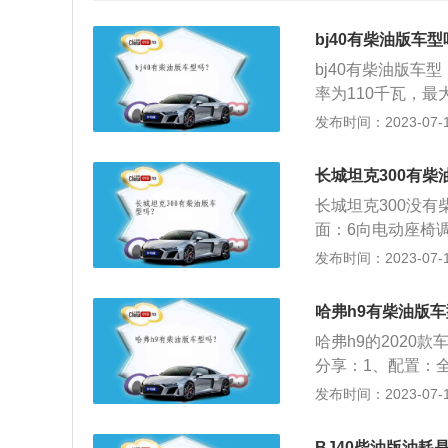
bj40有柴油版车
bj40有柴油版车
率为110千瓦，最
变速箱。bj40是
发布时间：2023-07-17
m、1843mm、1
计，前脸五孔式镀
长城坦克300有柴
黑式的设计，同时
长城坦克300没有
面：6向电动座椅调
技术、ACC自适
发布时间：2023-07-17
圆形的大灯，再加
面：长城坦克300搭
哈弗h9有柴油版
备8挡手自一体变
哈弗h9的2020
分享：1、配置：全
米弯路的跟随功能
发布时间：2023-07-17
雪雾等恶劣天气。2
KW最大扭矩385N
BJ40柴油版油耗