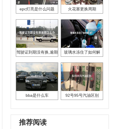
epc灯亮是什么问题
火花塞更换周期
驾驶证到期没有换,逾期
玻璃水冻住了如何解
怎么办??
决？
bba是什么车
92号95号汽油区别
推荐阅读