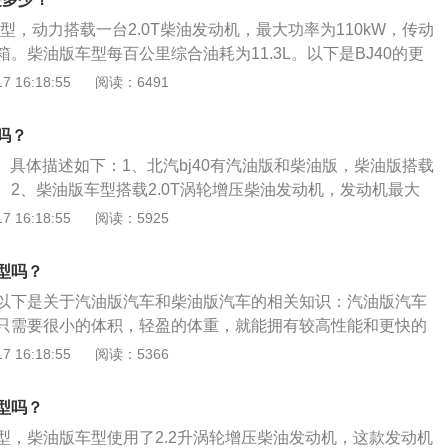
等技术，≥92号汽油均满足使用。
车型，动力搭载一台2.0T柴油发动机，最大功率为110kW，传动
。柴油版车型每百公里综合油耗为11.3L。以下是BJ40的更
普BJ40是一款国产ORV越野车，于2013年12月28日上市。
 16:18:55
阅读：6491
长宽高分别为4350mm，1843mm，1837mm，轴距达到2450
BJ40汽油版车型搭载的是2.3T涡轮增压发动机，其最大功率为
版吗？
矩为345牛·米。与之匹配的是6速手自一体变速箱。
版。具体描述如下：1、北汽bj40有汽油版和柴油版，柴油版搭载
。2、柴油版车型搭载2.0T涡轮增压柴油发动机，发动机最大
最大扭矩为350牛米，传动系统配置与发动机相匹配6挡手动变速
 16:18:55
阅读：5925
型推出两门版车型和四门版车型，柴油版车型搭载发动机产生
件下行驶，顺利通过极限险恶路况。
型吗？
以下是关于汽油版汽车和柴油版汽车的相关知识：汽油版汽车
只需要很小的体积，轻盈的体重，就能拥有较高性能和更快的
转速区间也能够带来更好的操控感觉。但汽油机所以热效率比
 16:18:55
阅读：5366
的“费油”。柴油版汽车特点：柴油版汽车较汽油版汽车更笨
机因为高压缩比低转速的特性，能把热量更好的转化成动能，
型吗？
好的热效率，也就是更好的油耗表现。
型，柴油版车型使用了2.2升涡轮增压柴油发动机，这款发动机