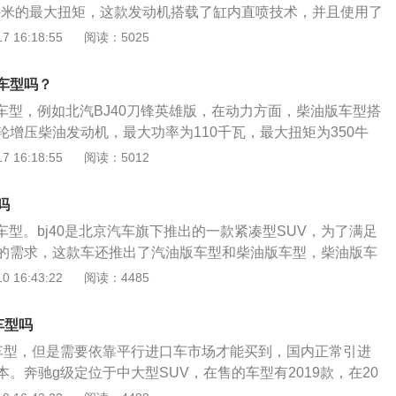
85牛米的最大扭矩，这款发动机搭载了缸内直喷技术，并且使用了
缸体，与这款发动机匹配的是6速手动变速箱。撼路者的前悬
 16:18:55
阅读：5025
立悬架，后悬架使用了多连杆整体桥悬架。福特撼路者有后驱
车型，四驱版车型搭载了全时四驱系统，并且使用了多片离合
版车型吗？
版车型，例如北汽BJ40刀锋英雄版，在动力方面，柴油版车型搭
涡轮增压柴油发动机，最大功率为110千瓦，最大扭矩为350牛
面，与发动机相匹配的是6挡手动变速箱。北汽bj40平直的硬朗
 16:18:55
阅读：5012
犷的车身，前格栅5方孔设计是北京汽车越野世家的标志性符
险杠和突出的轮眉增添了野性之美。该车的车内配置广角倒车
吗
外后车镜、顶置音响、室内灯、出风口兼具饮料冷藏功能，增
版车型。bj40是北京汽车旗下推出的一款紧凑型SUV，为了满足
的特质。
的需求，这款车还推出了汽油版车型和柴油版车型，柴油版车
力更加强劲。在动力方面，柴油版车型搭载的是一台2.0T涡轮
 16:43:22
阅读：4485
台发动机的最大功率为110kw，最大扭矩为350牛米，在传
动机相匹配的是6挡手动变速箱。柴油版车型与汽油版车型在
车型吗
一致，整体的外观依旧采用的是方正的造型，柴油版车型的发
车型，但是需要依靠平行进口车市场才能买到，国内正常引进
j40系列车型的产品线。柴油版车型还推出了两门版车型和四门
。奔驰g级定位于中大型SUV，在售的车型有2019款，在20
择，对于越野爱好者来说，柴油版的车型会更加吸引人，因为
合国六排放标准。2019款奔驰g级的长、宽、高分别为4857m