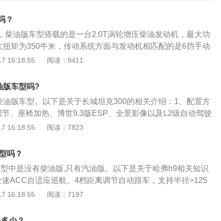
型吗？
型，柴油版车型搭载的是一台2.0T涡轮增压柴油发动机，最大功
大扭矩为350牛米，传动系统方面与发动机相匹配的是6挡手动
北京汽车旗下推出的一款紧凑型SUV，车身长宽高分别为4350m
 16:18:55
阅读：9411
834mm，轴距2450mm。从外观来看，bj40采用的是家族式的设
铬格栅搭配两侧远近光一体式头灯，前脸的下包围采用的是熏
油版车型吗?
还采用了镀铬饰条进行装饰。
柴油版车型。以下是关于长城坦克300的相关介绍：1、配置方
节、座椅加热、博世9.3版ESP、全景影像以及L2级自动驾驶
应巡航和智能驾驶辅助等功能。2、外观方面：方正的车头搭配
 16:18:55
阅读：7823
上两侧凸显于车身的轮拱造型，硬派SUV的风格。3、动力方
载2.0T-L4发动机，最大功率167kW，最大扭矩387N·m，配
车型吗？
速箱。
款车型中是没有柴油版,只有汽油版。以下是关于哈弗h9相关知识
速ACC自适应巡航、4档距离调节自动跟车，支持半径>125
；具备跟停功能及从静止跟随起步功能，能够很好地工作在雨
 16:18:55
阅读：7197
、动力：全新2.0T汽油双流道高功率发动机、最大功率：165
·m（1800-3600rpm）、采用缸内直喷、双流道增压器、双VV
是多少？