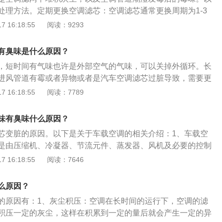
处理方法。定期更换空调滤芯：空调滤芯通常更换周期为1-3
中灰尘过大，或者发现有异味，应该及时更换。清洗空调管
 16:18:55
阅读：9293
剂，按照使用方法清洗空调管道即可减少空调异味。不要在空
：在用车过程中，快要达到目的地时，先将AC关掉，保持风
有臭味是什么原因？
蒸干后再熄火，这样可以避免空调管道受潮。
，短时间有气味也许是外部空气的气味，可以关掉外循环。长
进风管道有霉或者异物或者是汽车空调滤芯过脏导致，需要更
是扩展资料：1、注意事项：人在进入汽车后的短时间内，就
 16:18:55
阅读：7789
启外循环通风设施，引进新鲜空气，不能在封闭车窗、车门状
，更不能在封闭的车内睡眠或长时间休息。2、解决办法：如
味有臭味什么原因？
不是很长，只有面板和出风口等地方有灰尘，只需自己进行简
芯变脏的原因。以下是关于车载空调的相关介绍：1、车载空
面板取下滤网进行清水冲刷就可简单的解决异味的问题。
是由压缩机、冷凝器、节流元件、蒸发器、风机及必要的控制
节车内温度、湿度，给驾驶员提供舒适环境的空调系统。2、
 16:18:55
阅读：7646
机工作时，压缩机吸入从蒸发器出来的低温低压的气态制冷
剂的温度和压力升高，并被送入冷凝器。在冷凝器内，高温高
么原因？
热量传递给经过冷凝器的车外空气而液化，变成液体。液态制
的原因有：1、灰尘积压：空调在长时间的运行下，空调的滤
时，温度和压力降低，并进入蒸发器。在蒸发器内，低温低压
积压一定的灰尘，这样在积累到一定的量后就会产生一定的异
经过蒸发器的车内空气的热量而蒸发，变成气体。气体又被压