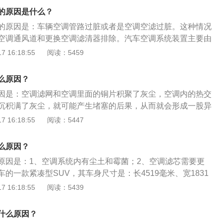
具有杀菌和清洁能力的白醋；3、利用活性炭去味；4、去除车
的原因是什么？
开窗通风；6、适量喷洒空气清新剂。
的原因是：车辆空调管路过脏或者是空调空滤过脏。这种情况
空调通风道和更换空调滤清器排除。汽车空调系统装置主要由
、送风系统、控系统组成。为顺应各种结构类型和用途汽车的
 16:18:55
阅读：5459
置的组成及布置方式可能有所不同，目前轿车广泛采用的是冷
。汽车空调是用于把车厢内的温度、湿度、空气清洁度及空气
么原因？
最佳状态，为乘员提供舒适的乘坐环境，减少旅途疲劳，为驾
因是：空调滤网和空调里面的铜片积聚了灰尘，空调内的热交
作条件，对确保安全行车起到重要作用的通风装置。
沉积满了灰尘，就可能产生堵塞的后果，从而就会形成一股异
调的开启，气味也会随之飘散。欧尚是长安旗下的乘用车品
 16:18:55
阅读：5447
长安欧尚科赛、长安欧尚科尚、长安欧尚X70A、长安欧尚CX7
00等。以长安欧尚科赛为例，其是一款中型SUV，该车长宽高
么原因？
1868mm、1750mm，轴距是2800mm，前悬挂采用的是麦弗逊
原因是：1、空调系统内有尘土和霉菌；2、空调滤芯需要更
挂采用的是多连杆式独立悬挂。
的一款紧凑型SUV，其车身尺寸是：长4519毫米、宽1831
米，轴距为2670毫米，油箱容积为58升。博越搭载了1.8T涡轮
 16:18:55
阅读：5439
率是120千瓦，最大扭矩是250牛米，与其匹配的是6挡手动
使用了麦弗逊式独立悬架，后悬架使用了多连杆式独立悬架。
什么原因？