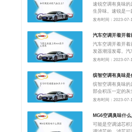
速锐空调有臭味的
生异味。速锐是一款
mm，高1490m
发布时间：2023-07-17
是80千瓦，最大功
方式是前置前驱，
汽车空调开着开着
立悬架。
汽车空调开着开着
发器潮湿发霉。汽
发箱进入汽车室内
发布时间：2023-07-17
潮湿的蒸发器部位
上的空气调节装置
缤智空调有臭味是
人员提供舒适的乘
缤智空调有臭味的
部会积压一定的灰
对空调系统进行全
发布时间：2023-07-17
V，该车的长宽高分别
动力方面，缤智搭
MG6空调臭味什么
大扭矩为155牛米
可能是空调滤芯积
调滤芯的，滤芯可