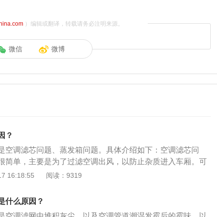
china.com
）编辑或翻译，转载请务必注明来源。
微信
微博
因？
是空调滤芯问题、蒸发箱问题。具体介绍如下：空调滤芯问
很简单，主要是为了过滤空调出风，以防止杂质进入车厢。可
染严重，这时候它不仅不能保护车厢环境，反而是会对车厢空
 16:18:55
阅读：9319
蒸发箱问题：蒸发器在进行制冷工作时，遇到外界相对的热空
水分，也很容易粘附灰尘、飞虫等杂质，在长时间潮湿环境
是什么原因？
滋生细菌。再次打开空调后，风机会毫不留情地将这些有害物
是空调滤网中堆积灰尘，以及空调管道潮湿发霉后的霉味。以