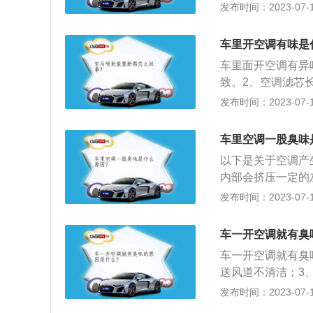
味，随着空调开启
发布时间：2023-07-17
缩机吸入进行下一
调在制冷热以后，
空调会立刻停机，
车里开空调有味是
自然而然的产生。
车里面开空调有异
致。2、空调滤芯
调滤芯或者将空调
发布时间：2023-07-17
将空气中的灰尘、
气。2、空调滤芯
车里空调一股臭味
如果没有空调滤芯
以下是关于空调产
敏症状，导致呼吸
内部会挤压一定的
绪，提高驾驶的危
启，空调出风异味
发布时间：2023-07-17
调滤芯可以正常工
常会产生潮气，所
部的潮气一直存在
车一开空调就有臭
方法：1、如果空
车一开空调就有臭
简单擦拭，然后打
送风道不清洁；3
长，并且用户无法
损或供油系统出现
发布时间：2023-07-17
洗，让空调出风更
一开空调就有臭味