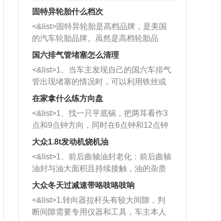
固特异轮胎什么档次
<&list>固特异轮胎是高档品牌，是美国
的汽车轮胎品牌。虽然是高档轮胎品
牌，但是中高低端的轮胎都有生产，这
国六排气管堵塞怎么清理
也是为了更好的开拓市场。
<&list>1、当车主发现自己的国六车排气
管出现堵塞的情况时，可以利用铁丝或
者是细棍，直接将杂物给取出来，如果
在家拿什么练方向盘
堵塞情况比较严重，也可以采取应急措
<&list>1、找一只平底锅，把两耳看作3
施。 <&list>2、直接利用木棍将所有的
点和9点钟方向，同时在6点钟和12点钟
杂物推到排气管里面的位置处，然后将
方向做一个标记。 <&list>2、双手握住
三元催化器拆解开，就可以将堵塞的东
大众1.8t发动机烧机油
平底锅两耳，然后往左打半圈、一圈、
西取出来。但如果是因为积碳过多引起
<&list>1、前后曲轴油封老化：前后曲轴
一圈半的练习，往右同样也要打相同的
的堵塞，就需要将三元催化器泡在草酸
油封与油大面积且持续接触，油的杂质
圈数。 <&list>3、最后强调要反复练
中进行清洗。 <&list>3、也可以利用清
和发动机内持续温度变化使其密封效果
习，这样就可以形成肌肉记忆，在真实
大众冬天过减速带咯吱咯吱响
洗剂对堵塞的情况得到解决，将清洗剂
逐渐减弱，导致渗油或漏油。<&list>2、
驾驶车辆时，不需要记忆也能打好方
放在燃油箱中，与燃油混合后，车辆启
<&list>1.转向器拉杆头有较大间隙，判
活塞间隙过大：积碳会使活塞环与缸体
向。
动时，就可以和汽油一起进入到燃烧
断间隙需要专用仪器和工具，车主本人
的间隙扩大，导致机油流入燃烧室中，