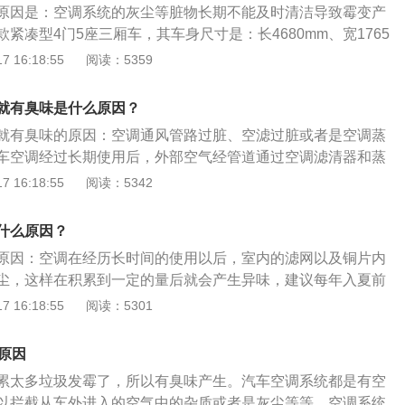
原因是：空调系统的灰尘等脏物长期不能及时清洁导致霉变产
紧凑型4门5座三厢车，其车身尺寸是：长4680mm、宽1765
m，轴距为2660mm。速锐搭载了1.5L自然吸气发动机，最大功率
 16:18:55
阅读：5359
率转速是每分钟5800转，与其匹配的是5挡手动变速箱，驱动
前悬架使用了麦弗逊式独立悬架，后悬架使用了扭力梁式非独
就有臭味是什么原因？
就有臭味的原因：空调通风管路过脏、空滤过脏或者是空调蒸
车空调经过长期使用后，外部空气经管道通过空调滤清器和蒸
，长时间灰尘杂物的累积会堵塞风口，造成凉度不够，在温暖
 16:18:55
阅读：5342
容易滋生霉菌、细菌等，产生臭味。汽车空调是指安装在汽车
，能对车厢内空气进行制冷、加热、换气和空气净化，为乘车
什么原因？
车环境，降低驾驶员的疲劳强度，提高行车安全。
原因：空调在经历长时间的使用以后，室内的滤网以及铜片内
尘，这样在积累到一定的量后就会产生异味，建议每年入夏前
面的养护，清洁和杀菌。缤智是广汽本田旗下的一款小型SU
 16:18:55
阅读：5301
为4328毫米、1772毫米、1605毫米，轴距为2610毫米。
载了一台自然吸气发动机，该发动机的最大马力为131匹，最
原因
，最大功率为96千瓦。
累太多垃圾发霉了，所以有臭味产生。汽车空调系统都是有空
以拦截从车外进入的空气中的杂质或者是灰尘等等，空调系统