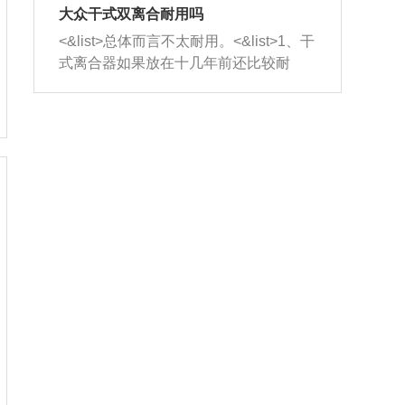
室，最后形成废气排出，就可以让三元
无法制作，需要将车辆送到修理厂或4s
造成烧机油。<&list>3、机油粘度。使用
大众干式双离合耐用吗
催化器得到清洗，排气管堵塞的情况就
店；<&list>2.车辆半轴套管防尘罩破
机油粘度过小的话，同样会有烧机油现
<&list>总体而言不太耐用。<&list>1、干
能够得到解决。
裂，破裂后会出现漏油现象，使半轴磨
象，机油粘度过小具有很好的流动性，
式离合器如果放在十几年前还比较耐
损严重，磨损的半轴容易损坏，产生异
容易窜入到气缸内，参与燃烧。<&list>
用，但是由于现在的汽车发动机动力输
响；<&list>3.稳定器的转向胶套和球头
4、机油量。机油量过多，机油压力过
出越来越高，使得干式离合器散热不足
老化，一般是使用时间过长造成的。解
大，会将部分机油压入气缸内，也会出
的缺陷也逐渐暴露出来。<&list>2、由于
决方法是更换新的质量好的转向橡胶套
现烧机油。<&list>5、机油滤清器堵塞：
干式双离合的工作环境暴露在空气中，
和球头。
会导致进气不畅，使进气压力下降，形
而离合器的散热也是通离合器罩上面的
成负压，使机油在负压的情况下吸入燃
几个小孔来进行散热。但是在行驶过程
烧室引起烧机油。<&list>6、正时齿轮或
中变速箱需要换挡，就不得不使得离合
链条磨损：正时齿轮或链条的磨损会引
器频繁工作。<&list>3、长时间的低速行
起气阀和曲轴的正时不同步。由于轮齿
驶以及过于频繁的启停，导致离合器的
或链条磨损产生的过量侧隙，使得发动
温度不断升高，而低速行驶时空气流动
机的调节无法实现：前一圈的正时和下
效率不高，无法将离合器中的热量有效
一圈可能就不一样。当气阀和活塞的运
的带走，导致离合器内部的温度不断升
动不同步时，会造成过大的机油消耗。
高，加速离合器的磨损。
解决方法：更换正时齿轮或链条。<&list
>7、内垫圈、进风口破裂：新的发动机
设计中，经常采用各种由金属和其他材