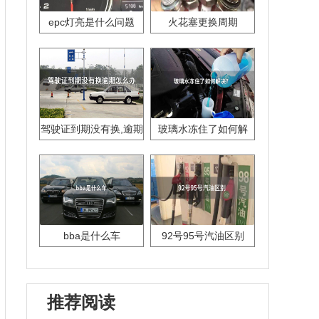
epc灯亮是什么问题
火花塞更换周期
驾驶证到期没有换,逾期
玻璃水冻住了如何解
怎么办??
决？
bba是什么车
92号95号汽油区别
推荐阅读