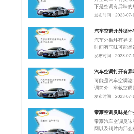
质吹向车厢内。
下是空调有异味的
年，如果使用环境
发布时间：2023-07-17
道：使用泡沫清洗
调开启时直接熄火
汽车空调开外循环
量，让管道中水分
汽车外循环有异味
时间有气味可能是
换空调滤芯。以下
发布时间：2023-07-17
应该打开车窗或开
况下，长时间行车
汽车空调打开有异
果空调使用年限并
可能是汽车空调滤
单擦拭便可，打开
调简介：车载空调
部件构成，用于调
发布时间：2023-07-17
工作原理：当压缩
剂，经压缩，制冷
帝豪空调臭味是什
压的气态制冷剂把
帝豪汽车空调臭味
冷剂流经节流装置
网以及铜片内部会
的液态制冷剂吸收