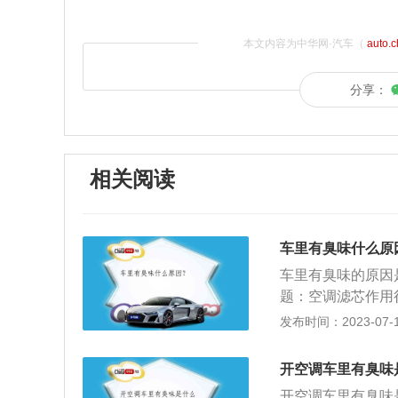
本文内容为中华网·汽车（
auto.
分享：
相关阅读
车里有臭味什么原
车里有臭味的原因
题：空调滤芯作用
如果空调滤芯被污
发布时间：2023-07-17
气产生二次污染。
气，表面就会产生
开空调车里有臭味
下，发酵、霉变、
开空调车里有臭味