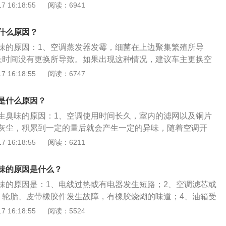
，空调出风异味就会飘散到汽车中。2、内部有潮气：由于空
 16:18:55
阅读：6941
轮循环。
内部会有潮气，所以当关闭空调后，没有干燥防霉功能的汽车
这样内部的潮气一直存在，长期下来就会产生霉菌，霉味也就
什么原因？
味的原因：1、空调蒸发器发霉，细菌在上边聚集繁殖所导
长时间没有更换所导致。如果出现这种情况，建议车主更换空
滤芯清理干净。以下是相关介绍：1、空调滤芯的主要作用是
 16:18:55
阅读：6747
花粉等杂质过滤掉，从而保证进去车内的都是干净、清洁的空
不仅可以保证车内环境的干净，还有利于人体的健康。3、因为
是什么原因？
，空气中的花粉会进入车内，对花粉过敏者吸入后，会引起过
生臭味的原因：1、空调使用时间长久，室内的滤网以及铜片
困难、损坏肺部等，还会引起心情烦躁，从而影响驾驶的情
灰尘，积累到一定的量后就会产生一定的异味，随着空调开
险指数。4、平时车主应当及时清洁、更换空调滤芯，保证空
就会飘散到空气中。2、空调在制冷热以后，室内机的内部通
 16:18:55
阅读：6211
作。
以当关闭空调后，没有干燥防霉功能的空调立刻停机，导致内
，长期下来就会产生霉菌，从而产生霉味。以下是去除臭味的
味的原因是什么？
调使用年限较短，只有面板和出风口等地方有灰尘，只需进行
味的原因是：1、电线过热或有电器发生短路；2、空调滤芯或
开面板取下滤网进行清水冲刷。2、如果空调使用的年限较
、轮胎、皮带橡胶件发生故障，有橡胶烧煳的味道；4、油箱受
进行简单清洗，就需要与售后进行联系，及时对空调进行清
渗漏；5、电解液泄漏或亏损；6、离合片烧损或没松手刹。车
 16:18:55
阅读：5524
加健康与清新。
的解决方法是：1、车上放柚子皮、菠萝和柠檬吸附能力强的