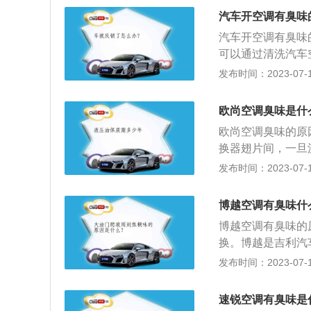
水果；2、车内放
汽车开空调有臭味
里的保护膜；5、
汽车开空调有臭味
可以通过清洗汽车
冷系统、采暖系统
发布时间：2023-07-17
需要，汽车空调装
暖一体式空调系统
欧尚空调臭味是什
流动调整和控制在
欧尚空调臭味的原
驶员创造良好的工
换器翅片间，一旦
常的气味，随着空
发布时间：2023-07-17
牌，旗下车型有：
0T、长安欧尚A8
博越空调有臭味什
分别是4830mm、
博越空调有臭味的
式独立悬挂，后悬
换。博越是吉利汽车
毫米、高1694毫
发布时间：2023-07-17
增压发动机，最大功
变速箱，其前悬架
速锐空调有臭味是