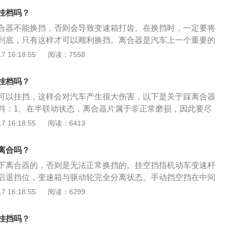
或空档松油门降转速进行人为调整。如果离合器坏，咬死无法
挂档吗？
技术，其实也不难，只要升档比平时早些（发动机转速偏低，
合器不能换挡，否则会导致变速箱打齿。在换挡时，一定要将
速差），降档比平常晚些（也同理），换档动作稍缓慢轻柔
到底，只有这样才可以顺利换挡。离合器是汽车上一个重要的
保持发动机转速稳定不波动（松或加大点油门都会形成动力，
于汽车的传动系统。离合器安装在发动机与变速箱之间，离合
 16:18:55
阅读：7558
速高档无离合强制降档，得先空档停留，适当多踩点油门提高
动机飞轮上，压盘中间是离合器片。离合器片中间有一个花
。低档大油门高车速，想要免离合升档，要先松油门，估计发
固定一个传动轴，这个传动轴是变速箱的动力输入轴。以下是
力微弱时（车辆被发动机驱动或被制动司机能感受到）才可拔
挂档吗？
：1、汽车起步之前：汽车起步之前，先踩下离合器踏板，将
等转速较低才可升挡。
可以挂挡，这样会对汽车产生很大伤害，以下是关于踩离合器
动机和传动系脱开，再挂上一档，然后逐渐松开离合器踏板，
料：1、在半联动状态，离合器片属于非正常磨损，因此要尽
。2、加减档位时：加减档位时应踩离合，在汽车行驶过程，
时间。2、需要频繁使用半联动时，要以“半联动——分离——
 16:18:55
阅读：6413
行驶条件，传动系经常要更换不同挡位工作。在换档前必须踩
的方式进行，确保离合器片有良好的冷却。3、保持良好驾驶习
断动力传动，这样进入啮合时的冲击可以大大的减小，实现平
合时要离开踏板，脚不离踏板会无意中导致离合器处于半联状
动时应踩离合：当汽车进行紧急制动时，若没有离合器，对传
离合吗？
的磨损。4、平时要注意离合器片的保养，发现踏板或挂挡有
载能力的载荷，而使机件损坏。有离合器，可以依靠离合器主
下离合器的，否则是无法正常换挡的。挂空挡指机动车变速杆
时请修理人员诊断。
之间可能产生的相对运动以消除危险。4、半联动时要踩离合
后退挡位，变速箱与驱动轮完全分离状态。手动挡空挡在中间
，不仅会损伤离合器，可能会导致离合器失灵，车辆失去控
为"N"标识处。手动变速箱的所有前进挡都是带有同步器的，在
 16:18:55
阅读：6299
速前必须先踩刹车再踩离合。
下离合器，让旋转的主动轮跳到更大齿比，从动轮或者齿比小
样转数下的加速和减速效果。不踩离合造成的影响是：挂挡比
挂挡吗？
器内的同步器过度磨损，因换挡冲击导致损坏。挂空挡的方法