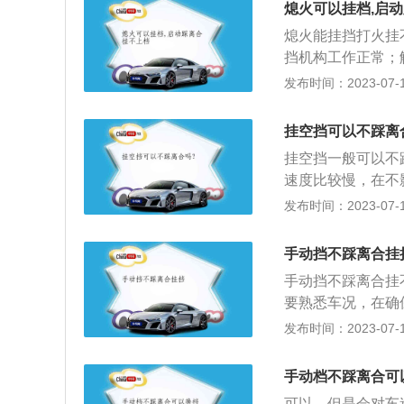
熄火可以挂档,启
熄火能挂挡打火挂
挡机构工作正常；
合器有合适的自由
发布时间：2023-07-17
变速杆可绕自身轴
作面磨掉，变速杆
挂空挡可以不踩离
办法：对于前者，
挂空挡一般可以不
箱内部损坏。变速
速度比较慢，在不
进挡，因此只有在
挡是低挡操作，既
发布时间：2023-07-17
修，及时更换受损
油门，直接挂空挡
差。选择车辆齿轮
踩离合，虽然不踩
法：定期检查变速
手动挡不踩离合挂
变速箱的换挡机构
发动机和变速箱之
手动挡不踩离合挂
这样挂挡就比较容
离合器的输出轴就
要熟悉车况，在确
速箱受损，提高驾
下或松开离合器踏
候，应该把安全放
发布时间：2023-07-17
机本身就具有减速
动机向变速器输入
议在汽车行驶的过
意观察，发现地上
分离或接合。
大的。3、在换挡
通，避免出现安全
手动档不踩离合可
时驾驶人员的手要
要马上熄火，在怠
可以，但是会对车