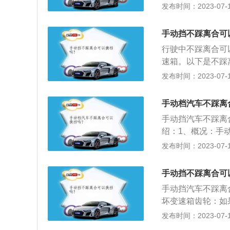
高。换挡正确操作
发布时间：2023-07-17
度降下来。减速完
着把离合器踏板迅
手动挡不踩离合可
后，再慢慢放开离
行驶中不踩离合可
板、变速杆这三者
速箱。以下是不踩
以摘下挡，不过阻
发布时间：2023-07-17
而且很容易变速箱
注意事项：行驶中
手动档汽车不踩离
齿机会比较大，一
手动挡汽车不踩离
少。
绍：1、概况：手
节车速的汽车。即
发布时间：2023-07-17
比，从而达到变速
来的动力直接通过
手动挡不踩离合可
齿轮比例所达到的
手动挡汽车不踩离
坏变速箱齿轮：如
所驾驶的车辆足够
发布时间：2023-07-17
稳当当最好。2、