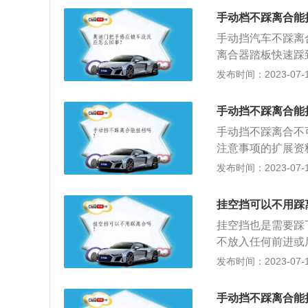
档加油门提转速，
手动档不踩离合能
松开，可以使用此
手动挡汽车不踩离
减小与上一档的齿
离合器踏板快速踩
些，换档时小油门
部件，这个部件属
发布时间：2023-07-17
转速波动）。高车
器的压盘固定在发
转速才可顺利入档
键，这个花键可以
动机对齿轮的驱动
手动挡不踩离合能
关于踩离合的介绍
出，再空档停留，
手动挡不踩离合不
离合器分离，使发
注意事项的扩展资
使离合器逐渐接合
量缩短半联动状态
发布时间：2023-07-17
为适应不断变化的
半联动——分离”
下离合器踏板，中
惯，左脚不使用离
顺的换档。3、制
挂空挡可以不用踩
态，加剧离合器片
动系造成超过其承
挂空挡也是需要踩
较大变化时，应及
动部分和从动部分
不放入任何前进或
器：刹车少用离合
位置，自动挡空挡
发布时间：2023-07-17
制。但是在紧急减
挂挡的时候需要踩
的从动轮来达到一
手动挡不踩离合能
较费力；造成离合