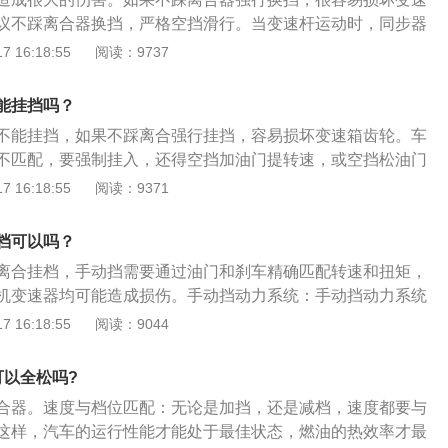
此摘空挡是很容易的。4、然后稍微用点力，推动变速杆，等
式的汽车要快数倍，需要定时去清理积碳；4、当刹车油中混
议不踩离合器换挡，严格空挡滑行。当变速杆运动时，同步器
降的时候，发动机转速和变速箱的转速刚好相同，这时候变速
者是发现刹车油有杂质或沉淀物时，应该及时更换或者进行过
中间轴的齿轮将动力传递给输出轴，也就是将动力传递给轮
 16:18:55
阅读：9737
档的档位了，在挂挡的时候力气一定要小，否则就会严重响
动压力不足，从而影响制动效果。
。不同大小的齿轮之间的转动会改变传递的扭矩，从而改变汽
发生的声音。
速度非常快。如果不踩离合器，汽车的主动轴和从动轴就不会
能挂挡吗？
齿轮相连接，从动轴就会有一定的转速。此时改变汽车档位没
不能挂挡，如果不踩离合强行挂挡，容易损坏变速箱齿轮。车
转速慢、阻力大会加剧齿轮磨损，从而加快汽车报废速度。
不匹配，要强制挂入，还得空挡加油门提转速，或空挡松油门
整。离合器是汽车传动系统中直接与发动机相联系的部件，其
 16:18:55
阅读：9371
系统的切断和结合作用，所以能够保证汽车起步时平稳起步，
平顺，也防止了传动系统过载，离合器就是用来切断和接合发
档可以吗？
离合挂档，手动挡需要通过油门和刹车精确匹配转速和扭矩，
机变速器均可能造成损伤。手动挡动力系统：手动挡动力系统
自由度，发动机+离合器输入端，离合器输出端+变速箱输入轴
 16:18:55
阅读：9044
齿销副输出端+各挡位常捏合齿+输出端，简化称为发动机、变
输出。斜齿齿轮的优点：闭合平稳、冲击小、噪音小、承载能
可以全松吗?
易跟切，体积小。
合器。速度与档位匹配：无论是加挡，还是减档，速度都要与
这样，汽车的运行性能才能处于最佳状态，燃油的热效率才最