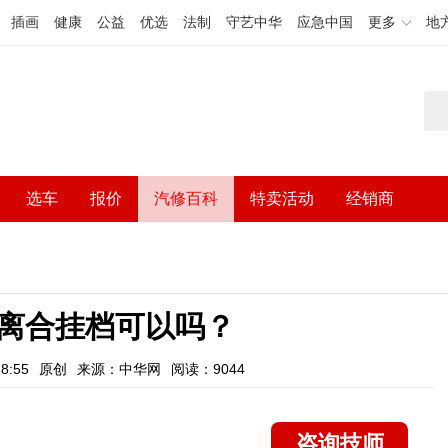
插画
健康
公益
优选
法制
守艺中华
应急中国
更多
地
选车
报价
汽修百科
特卖活动
经销商
离合挂档可以吗？
8:55
原创
来源：中华网
阅读：9044
咨询技师