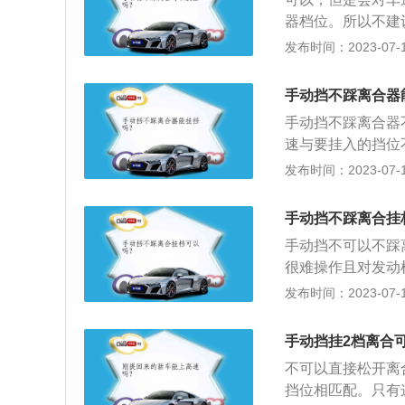
空啮合的状态，因
度比一般自然吸气
器档位。所以不建
汽车发动机转速下
入或吸入水分，或
运动，发动机通过
发布时间：2023-07-17
杆就可以挂入高一
滤，否则会造成制
胎，汽车才能运动
挡，就是齿轮撞击
车的速度。齿轮的
手动挡不踩离合器
与从动轴上的从动
手动挡不踩离合器
有阻力，但从动轴
速与要挂入的挡位
降转速进行人为调
发布时间：2023-07-17
负责着动力和传动
也能保证换挡时的
手动挡不踩离合挂
动机的动力的。
手动挡不可以不踩
很难操作且对发动
可分为三个独立的
发布时间：2023-07-17
及齿销副输入端，
速箱输入、变速箱
手动挡挂2档离合
力大、寿命长，不
不可以直接松开离
挡位相匹配。只有