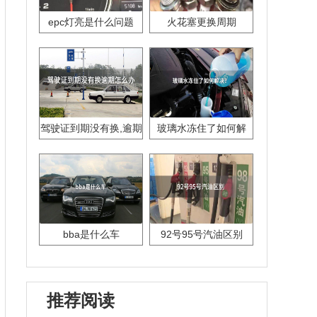
epc灯亮是什么问题
火花塞更换周期
驾驶证到期没有换,逾期
玻璃水冻住了如何解
怎么办??
决？
bba是什么车
92号95号汽油区别
推荐阅读