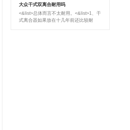
室，最后形成废气排出，就可以让三元
无法制作，需要将车辆送到修理厂或4s
造成烧机油。<&list>3、机油粘度。使用
大众干式双离合耐用吗
催化器得到清洗，排气管堵塞的情况就
店；<&list>2.车辆半轴套管防尘罩破
机油粘度过小的话，同样会有烧机油现
<&list>总体而言不太耐用。<&list>1、干
能够得到解决。
裂，破裂后会出现漏油现象，使半轴磨
象，机油粘度过小具有很好的流动性，
式离合器如果放在十几年前还比较耐
损严重，磨损的半轴容易损坏，产生异
容易窜入到气缸内，参与燃烧。<&list>
用，但是由于现在的汽车发动机动力输
响；<&list>3.稳定器的转向胶套和球头
4、机油量。机油量过多，机油压力过
出越来越高，使得干式离合器散热不足
老化，一般是使用时间过长造成的。解
大，会将部分机油压入气缸内，也会出
的缺陷也逐渐暴露出来。<&list>2、由于
决方法是更换新的质量好的转向橡胶套
现烧机油。<&list>5、机油滤清器堵塞：
干式双离合的工作环境暴露在空气中，
和球头。
会导致进气不畅，使进气压力下降，形
而离合器的散热也是通离合器罩上面的
成负压，使机油在负压的情况下吸入燃
几个小孔来进行散热。但是在行驶过程
烧室引起烧机油。<&list>6、正时齿轮或
中变速箱需要换挡，就不得不使得离合
链条磨损：正时齿轮或链条的磨损会引
器频繁工作。<&list>3、长时间的低速行
起气阀和曲轴的正时不同步。由于轮齿
驶以及过于频繁的启停，导致离合器的
或链条磨损产生的过量侧隙，使得发动
温度不断升高，而低速行驶时空气流动
机的调节无法实现：前一圈的正时和下
效率不高，无法将离合器中的热量有效
一圈可能就不一样。当气阀和活塞的运
的带走，导致离合器内部的温度不断升
动不同步时，会造成过大的机油消耗。
高，加速离合器的磨损。
解决方法：更换正时齿轮或链条。<&list
>7、内垫圈、进风口破裂：新的发动机
设计中，经常采用各种由金属和其他材