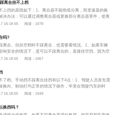
动踩离合挂不上档
不上挡的原因如下：1、离合器不能彻底分离，而变速器的换
解决办法：可以通过调整离合器或更换部分离合器零件，使离
间隙和分离间隙；2、变速杆定位球头的定位零件失去功能，
 16:18:55
阅读：1078
线随意转动，无法准确控制挡位；也可能是变速杆下端球形工
不能控制拨叉或拨头的拨槽，使挂挡和摘挡都不能实现；解决
合吗?
通过维修来排除故障；对于后者，必须更换变速杆；3、变速
踩离合。但挂空档时不踩离合，也需要看情况。1、如果车辆
箱同步器如果损坏会导致车辆启动时或行驶时很难挂挡或挂不
影响安全的情况下，是可以不踩离合的，直接挂空挡。因为空
熄火时可以挂进挡；解决办法：去4S店对变速箱内部进行检
不是前进挡也不是后退挡，变速箱与驱动轮完全分离，只要收
 16:18:55
阅读：1067
零件；4、变速箱内部的齿轮油粘度不够高或者齿轮油的质量
不需要踩离合就可以完成；2、如果车辆速度比较快，最好是
油时，应根据当地环境温度和车辆实际使用情况而定；解决办
离合也可以从其他前进档挂到空档，但是会比较费力，同时对
箱齿轮油，选择质量好的齿轮油，及时更换即可。离合器位于
挡
和同步器有磨损。所以，速度较快的时候，把离合器踩到底，
间的飞轮壳内，用螺钉将离合器总成固定在飞轮的后平面上，
不了档。手动挡不踩离合挂挡有以下4点：1、驾驶人员首先需
易。车主需要视情况，对挂挡和离合器进行配合操作，防止变
是变速箱的输入轴。在汽车行驶过程中，驾驶员可根据需要踩
保换向、制动灯均正常的情况下操作，毕竟在驾驶汽车的时
驶安全。汽车发动机使用的注意事项：1、忌空挡行驶，发动
板，使发动机与变速箱暂时分离和逐渐接合，以切断或传递发
在第一位。2、不要在起步的时候不踩离合踏板直接换挡，建
 16:18:55
阅读：1049
断油的功能，如果空挡反而不利于节油；2、使用车辆时要注
的动力。离合器是机械传动中的常用部件，可将传动系统随时
程中尝试，因为起步的时候不踩离合换挡对变速箱的损害是很
有油要判断是否出现发动机漏油的现象，及时与汽车4S店沟
之前，要尽量提高发动机的转速，然后迅速抬起油门踏板，同
隐患；3、装有涡轮增压器的汽车，在高速行驶或是爬坡后不
以换挡吗？
把档位摘到空挡，这时候变速箱的主动齿轮和被动齿轮之间是
速运转10分钟后再熄火，装有涡轮增压器的汽车形成积碳的速
造成很大的伤害。如果不踩离合器强行换挡，很容易损坏变速