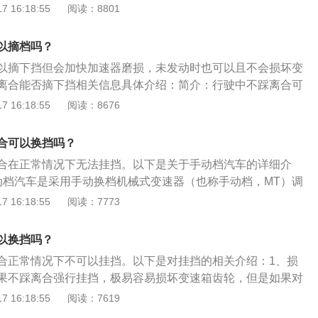
：在二档换一挡操作的时候，首先要踩刹车减速，让车辆的速
 16:18:55
阅读：8801
成后，立即松开刹车踩住离合。然后迅速从二挡推到一挡，接
速抬至半联动状态，并在半联动状态稍作停留。待离合器吻合
以摘档吗？
合器踏板。注意配合：换挡一定要注意离合器踏板、油门踏
以摘下挡但会加快加速器磨损，未发动时也可以且不会损坏变
配合。
离合能否摘下挡相关信息具体介绍：简介：行驶中不踩离合可
力要大一些，不建议长期这样操作，有可能加快变速器磨损，
 16:18:55
阅读：8676
打齿，变速箱就报废，未发动时是可以，也不会损坏变速箱。
且速度较快可以不踩离合硬挂挡，不过挂挡速度要快，这样对
合可以换挡吗？
般情况下车没有发动是挂不上挡，除非刚好对上齿，但机会很
合在正常情况下无法挂挡。以下是关于手动档汽车的详细介
动档汽车是采用手动换档机械式变速器（也称手动档，MT）调
用手拨动变速杆才能改变变速器内的齿轮啮合位置，改变传动
 16:18:55
阅读：7773
的目的。2、原理：动力输入轴与离合器相连，从离合器传递
输入轴传递给齿轮组。齿轮组由直径不同的齿轮组成，不同的
以换挡吗？
动力传输效果完全不同，平常驾驶中的换挡是指换齿轮比。
合正常情况下不可以挂挡。以下是对挂挡的相关介绍：1、损
果不踩离合强行挂挡，极易容易损坏变速箱齿轮，但是如果对
熟悉，可以很好地掌握换挡转数的话是可以，不建议冒险，稳
 16:18:55
阅读：7619
换挡技巧：车速与要挂入的档位不匹配，要强制挂入，还得空