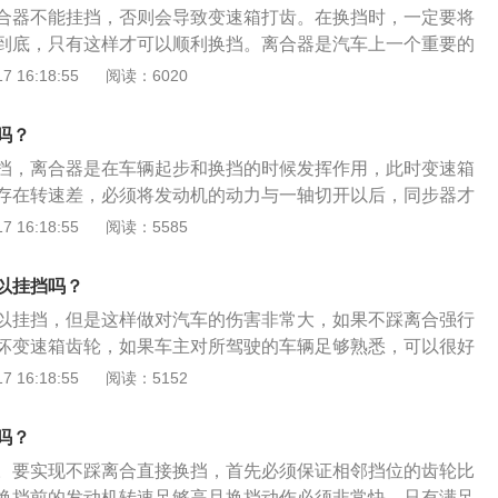
合器不能挂挡，否则会导致变速箱打齿。在换挡时，一定要将
合轻轻拨入空挡即可。空挡是指机动车变速杆不放入任何前进
到底，只有这样才可以顺利换挡。离合器是汽车上一个重要的
箱与发动机完全分离的状态，手动挡的空挡在中间的位置，自
于汽车的传动系统。有关离合器的资料如下：1、离合器安装
 16:18:55
阅读：6020
识处。离合安装在发动机与变速器之间，是汽车传动系中直接
之间，离合器的压盘固定在发动机飞轮上，压盘中间是离合器
总成件，其作用是：保证汽车平稳地起步和实现平顺的换挡。
中间有一个花键，这个花键可以固定一个传动轴，这个传动轴
吗？
入轴。3、离合器片是一个需要定期更换的易损件，随着汽车
挡，离合器是在车辆起步和换挡的时候发挥作用，此时变速箱
离合器片也会不断磨损。
存在转速差，必须将发动机的动力与一轴切开以后，同步器才
转速保持与二轴同步，挡位挂进以后再通过离合器将一轴与发
 16:18:55
阅读：5585
动力继续得以传输。手动挡车型换挡踩离合的原因：换挡时发
速器下一个挡位的齿轮进行咬合，如果换挡时发动机输出轴没
以挂挡吗？
断开，两组齿轮之间的变换就无法完成，挡杆自然也就无法拨
以挂挡，但是这样做对汽车的伤害非常大，如果不踩离合强行
行换挡可能会将换挡杆扯断，变速器中的齿轮也会受损。
坏变速箱齿轮，如果车主对所驾驶的车辆足够熟悉，可以很好
可以的。如果汽车的是在熄火的状态下，手动挡汽车不踩离合
 16:18:55
阅读：5152
果汽车是在发动机转动的情况下，就不能够挂上挡。当汽车的
后主动轴上开始空转，不再带动输出轴，相当于是空挡状态，
吗？
位。
。要实现不踩离合直接换挡，首先必须保证相邻挡位的齿轮比
换挡前的发动机转速足够高且换挡动作必须非常快，只有满足