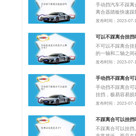
手动挡汽车不踩离
是：松油门，踩离
离合器踏板快速踩
或后退挡位，变速
部件，这个部件属
发布时间：2023-07-17
动挡的空挡为n标
在发动机与变速箱
与发动机相联系的
片。2、离合器片
可以不踩离合挂挡
是变速箱的动力输
不可以不踩离合挂
行驶里程的增加，
的一轴和二轴之间
能很好的将一轴的
发布时间：2023-07-17
动机动力结合，使
动机输出轴要和变
手动挡不踩离合可
有和变速器输入轴
手动挡不踩离合可
入下一个挡位，强
挂挡，极易容易损
的掌握换挡转数是
发布时间：2023-07-17
能挂上挡，但是如
离合器被踩下去之
不踩离合可以挂挡
才能改变汽车的挡
不踩离合可以挂挡
非常接近，而且在