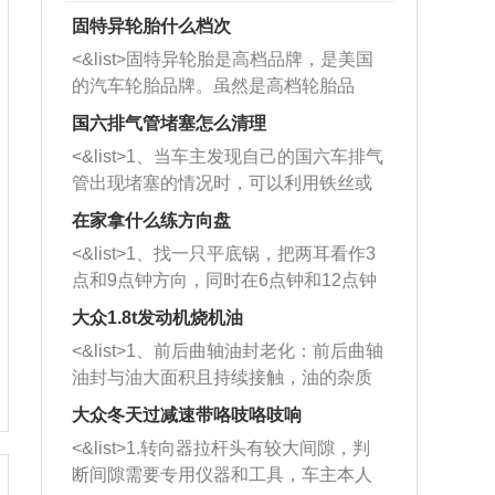
固特异轮胎什么档次
<&list>固特异轮胎是高档品牌，是美国
的汽车轮胎品牌。虽然是高档轮胎品
牌，但是中高低端的轮胎都有生产，这
国六排气管堵塞怎么清理
也是为了更好的开拓市场。
<&list>1、当车主发现自己的国六车排气
管出现堵塞的情况时，可以利用铁丝或
者是细棍，直接将杂物给取出来，如果
在家拿什么练方向盘
堵塞情况比较严重，也可以采取应急措
<&list>1、找一只平底锅，把两耳看作3
施。 <&list>2、直接利用木棍将所有的
点和9点钟方向，同时在6点钟和12点钟
杂物推到排气管里面的位置处，然后将
方向做一个标记。 <&list>2、双手握住
三元催化器拆解开，就可以将堵塞的东
大众1.8t发动机烧机油
平底锅两耳，然后往左打半圈、一圈、
西取出来。但如果是因为积碳过多引起
<&list>1、前后曲轴油封老化：前后曲轴
一圈半的练习，往右同样也要打相同的
的堵塞，就需要将三元催化器泡在草酸
油封与油大面积且持续接触，油的杂质
圈数。 <&list>3、最后强调要反复练
中进行清洗。 <&list>3、也可以利用清
和发动机内持续温度变化使其密封效果
习，这样就可以形成肌肉记忆，在真实
大众冬天过减速带咯吱咯吱响
洗剂对堵塞的情况得到解决，将清洗剂
逐渐减弱，导致渗油或漏油。<&list>2、
驾驶车辆时，不需要记忆也能打好方
放在燃油箱中，与燃油混合后，车辆启
<&list>1.转向器拉杆头有较大间隙，判
活塞间隙过大：积碳会使活塞环与缸体
向。
动时，就可以和汽油一起进入到燃烧
断间隙需要专用仪器和工具，车主本人
的间隙扩大，导致机油流入燃烧室中，