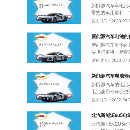
m。2.动力类型为
新能源汽车车电池
程为460KM，最高
常规的车用燃料、
进技术，形成的技
发布时间：2023-07-17
方法是：1、检查
更换空调滤清器；
新能源汽车电池的
插口接头以及线路
新能源汽车电池的
要进行更换。新能
车，目前在用的汽
发布时间：2023-07-17
汽车、插电式混合
电池和锂电池。新
新能源汽车电池寿
好电；2、充电时
新能源汽车的电池
操作；5、定期检
电池使用寿命会更
流放电而产生硫酸
发布时间：2022-04-23
以起步的时候不能
电池造成影响，高
北汽新能源eu5电
极板老化；寒冷会
北汽新能源EU5的
电动汽车，我们最