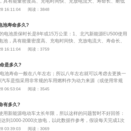
，具有能量密度高、充电时间快、充放电流大、寿命长、耐低
而使电池容量下降。
性能；2、同时，电池通过了过充、过放、过温、短路、跌
 16:11:04
阅读：3848
机械冲击、模拟碰撞、盐雾等严苛检验项目，保障了电池的安
.0超级电控技术，还使EU5具备了电池单体电压偏差自均衡功
0电池寿命多久?
压偏差保持在预期的范围内，帮助车辆保持超长续航，并有效
0的电池质保时长是8年或15万公里：1、北汽新能源EU500使用
。
电池，具有能量密度高、充电时间快、充放电流大、寿命长、
优良性能；2、同时，电池通过了过充、过放、过温、短路、
 16:11:04
阅读：3759
、机械冲击、模拟碰撞、盐雾等严苛检验项目，保障了电池的
3.0超级电控技术，还使EU5具备了电池单体电压偏差自均衡功
命是多久?
体电压偏差保持在预期的范围内，帮助车辆保持超长续航，并
的电池寿命一般在八年左右；所以八年左右就可以考虑去更换一
寿命。
源汽车是指采用非常规的车用燃料作为动力来源（或使用常规
新型车载动力装置），综合车辆的动力控制和驱动方面的先进
 06:53:04
阅读：3545
原理先进、具有新技术、新结构的汽车；2、新能源汽车包括
式电动汽车、混合动力汽车、燃料电池电动汽车、氢发动机汽
命有多久?
车等；3、途观l新能源车型总体来说个人认为优点是车子品牌
使用新能源电动车太长年限，所以这样的问题暂时不好回答：
能环保，缺点是该车子相对维修保养成本偏高，车子价位总体
达到1000-2000次放电，以此数据作参考，假设每天完成1次
次；2、那么理论上电池可以使用3-6年，这里面所提到的电池
 03:39:03
阅读：3069