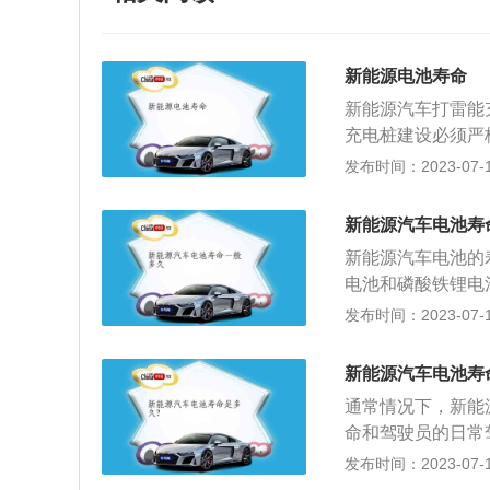
新能源电池寿命
新能源汽车打雷能
充电桩建设必须严
计时内部有漏电保
发布时间：2023-07-17
是符合IP54标
守操作规范，安全
新能源汽车电池寿
1、在充电连接前
新能源汽车电池的
后再进行连接；2
电池和磷酸铁锂电
行遮挡防护；3、
短、温度等有关系
发布时间：2023-07-17
近充电桩，以免发
锂电池的储能更大
电池浸泡在水中；
命可能差不多，三
动时务必保证枪口
新能源汽车电池寿
的电池密度，未来
里，避免雨水溅入
通常情况下，新能
电池寿命！1.每
命和驾驶员的日常
着急的情况下尽量
电时间把握不好，
发布时间：2023-07-17
于新购的和长期不
法：防止暴晒：新