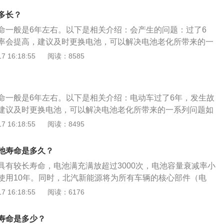
要延长电池的寿命，尽量不要等到电量小于20%的时候才去充
致蓄电池内部压力增加而使电池失水，电池的活性会下降，加
在25%-75%之间，能够减小电池衰减。电池寿命与循环次数有
多长？
，缩短了新能源汽车电池的使用寿命。正确掌握充电时间：合
为一次，假如从50%充满，充两次才算一次循环次数。3.猛踩油
命一般是6年左右。以下是相关介绍：会产生的问题：过了6
的充电时间可以延长新能源汽车电池的使用寿命，在正常行驶
速很快，经常踩得太快会导致放电倍率较高，电池寿命也会缩
率会提高，建议及时更换电池，可以解决电池老化所带来的一
表指示红灯和黄灯亮，就应充电，一般新能源汽车的蓄电池平
。4.亏电行驶;在新能源车电量完全耗尽时，有时候你再等十几
程明显下降、存电量变少而且充电慢等问题。电池的保养：电
 16:18:55
阅读：8585
小时左右，车主需要控制好充电时间，避免过度充电造成损失，
又能向前行驶一段距离。其实这样非常伤电池，在行驶前就要
看车主平时对电池的保养，比如，起步的时候要轻踩，避免汽
度超过65摄氏度，应停止充电。定期检查：新能源汽车的电池
不够的问题，比如在车上开空调、听音乐这些也会耗电，会减
晒，高温暴晒会让电池加速老化，同时也要避免在低温环境下
及时的检查，新能源汽车在正常运行过程中如果出现续航里程
要大致计算好电够不够用。5.长时间停放不充电;很多车友可能
力低的现象，电池充电的时候满电就应该切断充电源，充电时
幅度下降十几公里，可能是电池中的一块电池出现问题，需要
，车一放就是几个月不开，在这种情况下也建议定期对电池充
命一般是6年左右。以下是相关介绍：电动车过了6年，发生故
也不要过度放电。
注温度;温度对电池也有很大影响，请不要在高于60℃的环境下驾
建议及时更换电池，可以解决电池老化所带来的一系列问题如
过高会影响电池散热，更严重的还会爆炸引起火灾。温度小于-
、存电量变少而且充电慢等问题。电池的使用寿命也要看车主
 16:18:55
阅读：8495
新能源车充电，温度过低电池会自我保护。生活在较为寒冷地方
，比如，起步的时候要轻踩，避免汽车电池在太阳下暴晒，高
买带电池加热系统的新能源车。7.一直充电不看时间;掌握好充
速老化，同时也要避免在低温环境下行驶会导致续航能力低的
电池寿命是多久？
也有很大作用。很多人充电一充就忘了时间，可能会导致电负
时候满电就应该切断充电源，充电时间不是越长越好，也不要
具有较长寿命，电池满充满放超过3000次，电池容量衰减率小
，长久过度充电也会减少电池寿命。8.不良用车习惯;虽然新能
户使用10年。同时，北汽新能源将为所有车辆的核心部件（电
有防水性，但是还是尽量避免去水比较深的地方；充电周围远
制器等）提供6年/15万公里（以先到为准）保修，非营运车辆
 16:18:55
阅读：6176
不要用不匹配的充电线给电池充电。
8万公里，并且所有新能源车辆前4次保养均免费提供。以下是
1.车身长宽高分别为:4650/1820/1510mm,轴距为2670m
寿命是多少？