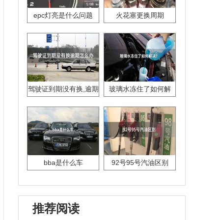
epc灯亮是什么问题
火花塞更换周期
驾驶证到期没有换,逾期
玻璃水冻住了如何解
怎么办??
决？
bba是什么车
92号95号汽油区别
推荐阅读