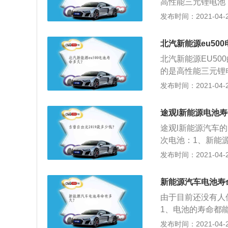
高性能三元锂电池
电池容易出现硫化
温、轻量化等优良
发布时间：2021-04-28
落、挤压、火烧、
全；3、而EMD3
北汽新能源eu50
能，使电池单体电
北汽新能源EU50
延长电池使用寿命
的是高性能三元锂
耐低温、轻量化等
发布时间：2021-04-28
跌落、挤压、火烧
安全；3、而EMD
途观l新能源电池寿
能；4、使电池单
途观l新能源汽车
有效延长电池使用
次电池：1、新能
的车用燃料、采用
发布时间：2021-04-28
技术，形成的技术
纯电动汽车、增程
新能源汽车电池寿
车、其他新能源汽
由于目前还没有人
知名度比较高，节
1、电池的寿命都能
来说还是偏贵。
充放电，一年365
发布时间：2021-04-28