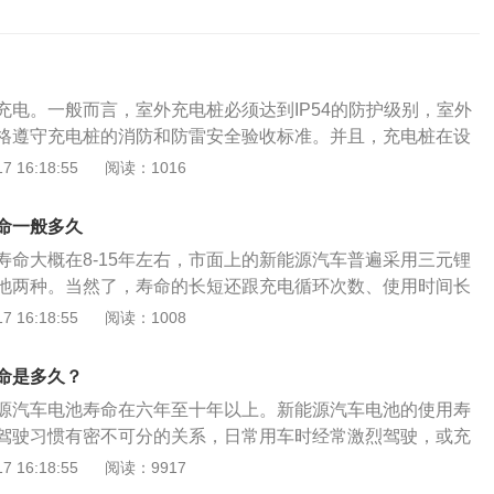
充电。一般而言，室外充电桩必须达到IP54的防护级别，室外
格遵守充电桩的消防和防雷安全验收标准。并且，充电桩在设
护开关，所以新能源汽车充电桩在下雨时充电是安全的。如果
 16:18:55
阅读：1016
准的国标充电桩，下雨天操作充电没有什么问题。重点是要更加遵
操作。需要在雨天出行，且车电量不足必须要充电规范操作：
命一般多久
，仔细检查桩侧和充电枪内是否有积水或异物，在清理或擦拭
寿命大概在8-15年左右，市面上的新能源汽车普遍采用三元锂
、在下雨时进行充电连接，请在连接过程中使用雨伞等物品进
池两种。当然了，寿命的长短还跟充电循环次数、使用时间长
发现充电站点出现暴雨积水淹没充电桩的情况，请不要贸然靠
。磷酸铁锂电池可以循环2000次以上，寿命达十年以上。三元
 16:18:55
阅读：1008
生触电事故；4、停车时，请选择地面较高的位置，避免车辆
，蓄能更强，冬季性能下降小，寿命在8年左右。实际两者寿
5、从充电桩上拔枪时，注意防止雨水溅入枪头内，在持枪移
元锂电池的发展前景更好，各大厂商都表示要提高三元锂电池
朝下；6、车载充电插座在打开盖时，务必保证不要暴露在雨
命是多久？
三元锂电池的性能将会进一步提高。避开这些用车误区，提高
插座。
源汽车电池寿命在六年至十年以上。新能源汽车电池的使用寿
次都使用快充;现在许多新能源汽车有快充和慢充两种方式，在不
驾驶习惯有密不可分的关系，日常用车时经常激烈驾驶，或充
使用慢充。慢速恒流充电是延长电池寿命的最好方法。尤其对
都会影响新能源汽车电池的使用时间。新能源汽车电池保养方
 16:18:55
阅读：9917
开的新能源汽车，一开始要采用小电流慢充电模式。2.等电完
能源汽车在使用过程中严禁出现暴晒现象，当新能源汽车在阳