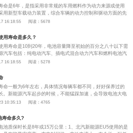
纯电。电动机总功率为160KW,总扭矩为300N.m。最大续航里
寿命是6年，是指采用非常规的车用燃料作为动力来源或使用
车速155KM/H。
采用新型车载动力装置，综合车辆的动力控制和驱动方面的先
术原理先进、具有新技术、新结构的汽车。新能源汽车的保养
 16:18:55
阅读：5678
车漆破损、车灯功能、雨刷器老化程度、轮胎磨损及胎压；2、
3、检查、补充冷却液、制动液、玻璃水；4、检查动力系统的
使用寿命是多久？
绝缘防护情况。
使用寿命是10到20年，电池容量降至初始的百分之八十以下需
源汽车包括：纯电动汽车、插电式混合动力汽车和燃料电池汽
车动力电池均为铅酸电池和锂电池。新能源汽车包括：纯电动
 16:18:55
阅读：5278
动力汽车和燃料电池汽车，目前在用的汽车动力电池均为铅酸
能源汽车电池的使用注意事项是：1、长时间停放车辆也要充
命
间不宜过长；3、严禁雨天露天充电；4、平稳驾驶，避免激烈
寿命一般为6年左右，具体情况每辆车都不同，好好保养过的
查和保养；6、使用过程中要少用快充。
长。新能源汽车起步的时候，不能猛踩加速，会导致电池大电
铅结晶，从而损害电池极板的物理性能导致使用寿命降低。所
 10:35:13
阅读：4765
太着急。新能源汽车处于暴晒或者温度过低的环境下，都会对
温暴晒会增加电池内部压力使电池失水引发电池活性下降加速
池寿命多久?
对续航能力发生急剧下降的影响，影响电池组性能。日常使用
电池质保时长是8年或15万公里：1、北汽新能源EU5使用的是
好让汽车的电池处于饱电的状态，如果用完闲置几天不充电，