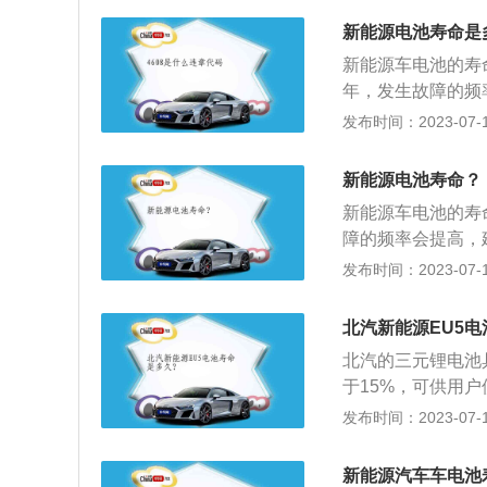
全没了再充电;想
光下暴晒时，会导
电，尽量控制电量
新能源电池寿命是
速电池极板的老化
关，从0电到满电
新能源车电池的寿
理掌握新能源汽车
门;新能源汽车提
年，发生故障的频
过程中，如果电量
短。建议慢慢提速
系列问题如续航里
发布时间：2023-07-17
均充电时间为10
二十分钟，他好像
池的使用寿命也要
充电过程如电瓶温
仔细考虑到电量够
车电池在太阳下暴
在使用过程中需要
新能源电池寿命？
少行驶里程，所以
行驶会导致续航能
在短时间内突然大
用车频率不是很高
新能源车电池的寿
间不是越长越好，
及时检查。
充电。6.从不关
障的频率会提高，
驶或者充电，温度
续航里程明显下降
发布时间：2023-07-17
5℃的时候不要给
平时对电池的保养
的车友们，建议购
温暴晒会让电池加
北汽新能源EU5
电时间对保养电池
现象，电池充电的
北汽的三元锂电池
载过大的情况发生
过度放电。
于15%，可供用
源汽车的电池都具
池、电机、整车控
发布时间：2023-07-17
离易燃易爆物品；
整车保修为3年或
北汽EU5的相关介绍：
新能源汽车车电池