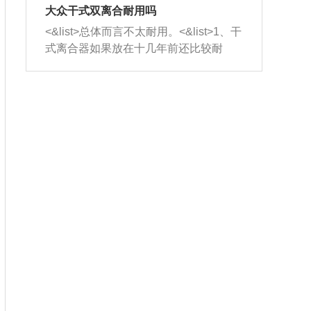
室，最后形成废气排出，就可以让三元
无法制作，需要将车辆送到修理厂或4s
造成烧机油。<&list>3、机油粘度。使用
大众干式双离合耐用吗
催化器得到清洗，排气管堵塞的情况就
店；<&list>2.车辆半轴套管防尘罩破
机油粘度过小的话，同样会有烧机油现
<&list>总体而言不太耐用。<&list>1、干
能够得到解决。
裂，破裂后会出现漏油现象，使半轴磨
象，机油粘度过小具有很好的流动性，
式离合器如果放在十几年前还比较耐
损严重，磨损的半轴容易损坏，产生异
容易窜入到气缸内，参与燃烧。<&list>
用，但是由于现在的汽车发动机动力输
响；<&list>3.稳定器的转向胶套和球头
4、机油量。机油量过多，机油压力过
出越来越高，使得干式离合器散热不足
老化，一般是使用时间过长造成的。解
大，会将部分机油压入气缸内，也会出
的缺陷也逐渐暴露出来。<&list>2、由于
决方法是更换新的质量好的转向橡胶套
现烧机油。<&list>5、机油滤清器堵塞：
干式双离合的工作环境暴露在空气中，
和球头。
会导致进气不畅，使进气压力下降，形
而离合器的散热也是通离合器罩上面的
成负压，使机油在负压的情况下吸入燃
几个小孔来进行散热。但是在行驶过程
烧室引起烧机油。<&list>6、正时齿轮或
中变速箱需要换挡，就不得不使得离合
链条磨损：正时齿轮或链条的磨损会引
器频繁工作。<&list>3、长时间的低速行
起气阀和曲轴的正时不同步。由于轮齿
驶以及过于频繁的启停，导致离合器的
或链条磨损产生的过量侧隙，使得发动
温度不断升高，而低速行驶时空气流动
机的调节无法实现：前一圈的正时和下
效率不高，无法将离合器中的热量有效
一圈可能就不一样。当气阀和活塞的运
的带走，导致离合器内部的温度不断升
动不同步时，会造成过大的机油消耗。
高，加速离合器的磨损。
解决方法：更换正时齿轮或链条。<&list
>7、内垫圈、进风口破裂：新的发动机
设计中，经常采用各种由金属和其他材