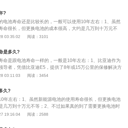
电能力下降到原来的70%（此标准无国标参考）；3、另外，
中，4S店会定期对电池进行检测，如发现性能降低的模块，就
年?
的电池寿命还是比较长的，一般可以使用10年左右：1、虽然
寿命很长，但更换电池的成本很高，大约是几万到十万元不
真的到了需要更换电池时候，成本也可能会降低，因为现在的
 03:35:02
阅读：3101
，就不需要那么贵了；3、日常使用过程中要是浅充浅放是可
使用寿命。
命是多久?
寿命是跟电池寿命一样的，一般是10年左右：1、比亚迪作为
领导者，凭借比亚迪E5，提供了8年或15万公里的保修解决方
充满信心；2、全电动汽车在出厂前经过严格的试生产和质量
 03:11:03
阅读：3454
车的使用寿命基本能够满足车主的需要；3、随着电池技术的
车的寿命必将进一步延长。
多久?
10年左右：1、虽然新能源电池的使用寿命很长，但更换电池
是几万到十万元不等；2、不过如果真的到了需要更换电池时
降低，因为现在的技术越来越成熟了，就不需要那么贵了；
 19:16:04
阅读：2588
中要是浅充浅放是可以显著提高电池的使用寿命。