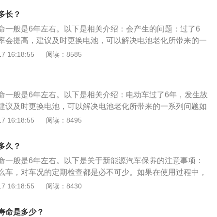
买带电池加热系统的新能源车。7.一直充电不看时间;掌握好充
的重要部件就是汽车的电池，汽车电池出现问题将会直接影响
多长？
也有很大作用。很多人充电一充就忘了时间，可能会导致电负
，在高温暴晒下，会让汽车电池加速老化，减少使用寿命，同
命一般是6年左右。以下是相关介绍：会产生的问题：过了6
，长久过度充电也会减少电池寿命。8.不良用车习惯;虽然新能
环境下行驶，容易出现续航能力低的现象。注意电池的充电时
率会提高，建议及时更换电池，可以解决电池老化所带来的一
有防水性，但是还是尽量避免去水比较深的地方；充电周围远
越长越好，新能源汽车在充电时避免出现长时间充电的现象，
程明显下降、存电量变少而且充电慢等问题。电池的保养：电
 16:18:55
阅读：8585
不要用不匹配的充电线给电池充电。
放电，这几种电池的使用方式都会对汽车的电池造成影响。
看车主平时对电池的保养，比如，起步的时候要轻踩，避免汽
晒，高温暴晒会让电池加速老化，同时也要避免在低温环境下
力低的现象，电池充电的时候满电就应该切断充电源，充电时
命一般是6年左右。以下是相关介绍：电动车过了6年，发生故
也不要过度放电。
建议及时更换电池，可以解决电池老化所带来的一系列问题如
、存电量变少而且充电慢等问题。电池的使用寿命也要看车主
 16:18:55
阅读：8495
，比如，起步的时候要轻踩，避免汽车电池在太阳下暴晒，高
速老化，同时也要避免在低温环境下行驶会导致续航能力低的
多久？
时候满电就应该切断充电源，充电时间不是越长越好，也不要
命一般是6年左右。以下是关于新能源汽车保养的注意事项：
么车，对车况的定期检查都是必不可少。如果在使用过程中，
里程突然大幅度下降，很有可能是电池组出问题，应及时检查
 16:18:55
阅读：8430
宜过长：新能源汽车切忌过度充电、过度放电和充电不足，这
命。另外，如充电过程电瓶温度超过65℃时，应当立即停止充
寿命是多少？