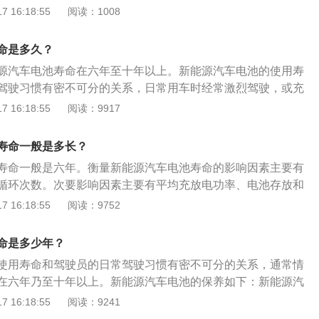
驶前就要仔细考虑到电量够不够的问题，比如在车上开空调、
。磷酸铁锂电池可以循环2000次以上，寿命达十年以上。三元
 16:18:55
阅读：1008
生触电事故；4、停车时，请选择地面较高的位置，避免车辆
电，会减少行驶里程，所以要大致计算好电够不够用。
，蓄能更强，冬季性能下降小，寿命在8年左右。实际两者寿
5、从充电桩上拔枪时，注意防止雨水溅入枪头内，在持枪移
元锂电池的发展前景更好，各大厂商都表示要提高三元锂电池
朝下；6、车载充电插座在打开盖时，务必保证不要暴露在雨
命是多久？
三元锂电池的性能将会进一步提高。避开这些用车误区，提高
插座。
源汽车电池寿命在六年至十年以上。新能源汽车电池的使用寿
次都使用快充;现在许多新能源汽车有快充和慢充两种方式，在不
驾驶习惯有密不可分的关系，日常用车时经常激烈驾驶，或充
使用慢充。慢速恒流充电是延长电池寿命的最好方法。尤其对
都会影响新能源汽车电池的使用时间。新能源汽车电池保养方
 16:18:55
阅读：9917
开的新能源汽车，一开始要采用小电流慢充电模式。2.等电完
能源汽车在使用过程中严禁出现暴晒现象，当新能源汽车在阳
要延长电池的寿命，尽量不要等到电量小于20%的时候才去充
致蓄电池内部压力增加而使电池失水，电池的活性会下降，加
在25%-75%之间，能够减小电池衰减。电池寿命与循环次数有
寿命一般是多长？
，缩短了新能源汽车电池的使用寿命。正确掌握充电时间：合
为一次，假如从50%充满，充两次才算一次循环次数。3.猛踩油
寿命一般是六年。衡量新能源汽车电池寿命的影响因素主要有
的充电时间可以延长新能源汽车电池的使用寿命，在正常行驶
速很快，经常踩得太快会导致放电倍率较高，电池寿命也会缩
循环次数。次要影响因素主要有平均充放电功率、电池存放和
表指示红灯和黄灯亮，就应充电，一般新能源汽车的蓄电池平
。4.亏电行驶;在新能源车电量完全耗尽时，有时候你再等十几
放电深度等。充电循环次数，通常在理想情况下可以达到1000
 16:18:55
阅读：9752
小时左右，车主需要控制好充电时间，避免过度充电造成损失，
又能向前行驶一段距离。其实这样非常伤电池，在行驶前就要
证70%以上的可用容量。如果是PHEV，单个周期的行驶里程大概
度超过65摄氏度，应停止充电。定期检查：新能源汽车的电池
不够的问题，比如在车上开空调、听音乐这些也会耗电，会减
正常情况下PHEV私家车的使用年限在5-10年。使用期间只要保养
及时的检查，新能源汽车在正常运行过程中如果出现续航里程
命是多少年？
要大致计算好电够不够用。5.长时间停放不充电;很多车友可能
用是没有问题的。
幅度下降十几公里，可能是电池中的一块电池出现问题，需要
，车一放就是几个月不开，在这种情况下也建议定期对电池充
使用寿命和驾驶员的日常驾驶习惯有密不可分的关系，通常情
注温度;温度对电池也有很大影响，请不要在高于60℃的环境下驾
在六年乃至十年以上。新能源汽车电池的保养如下：新能源汽
过高会影响电池散热，更严重的还会爆炸引起火灾。温度小于-
汽车在起步时使用地板油会导致汽车电池在短时间内大量放
 16:18:55
阅读：9241
新能源车充电，温度过低电池会自我保护。生活在较为寒冷地方
晶，对于汽车电池的使用寿命也有很大的影响。防止汽车电池