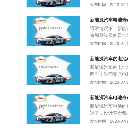
非常伤电池，在行
短、温度等有关系
发布时间：2023-07-17
近充电桩，以免发
听音乐这些也会耗
锂电池的储能更大
电池浸泡在水中；
命可能差不多，三
动时务必保证枪口
新能源汽车电池寿
的电池密度，未来
里，避免雨水溅入
通常情况下，新能
电池寿命！1.每
命和驾驶员的日常
着急的情况下尽量
电时间把握不好，
发布时间：2023-07-17
于新购的和长期不
法：防止暴晒：新
全没了再充电;想
光下暴晒时，会导
电，尽量控制电量
新能源汽车的电池
速电池极板的老化
关，从0电到满电
新能源汽车的电池
理掌握新能源汽车
门;新能源汽车提
两个：时间和充电
过程中，如果电量
短。建议慢慢提速
工作环境温度、充
发布时间：2023-07-17
均充电时间为10
二十分钟，他好像
-2000次，能保
充电过程如电瓶温
仔细考虑到电量够
是50-80公里，
在使用过程中需要
新能源汽车电池寿
少行驶里程，所以
得当，10年的使
在短时间内突然大
用车频率不是很高
新能源汽车电池的
及时检查。
充电。6.从不关
况下，设计寿命都
驶或者充电，温度
车起步时要轻踩：
发布时间：2023-07-17
5℃的时候不要给
电，产生硫酸铅结