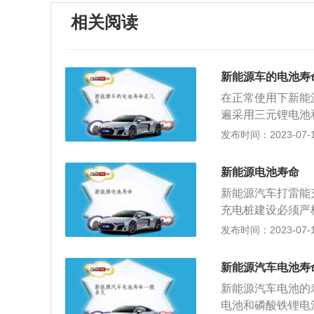
相关阅读
新能源车的电池寿
在正常使用下新能
遍采用三元锂电池
数、使用时间长短
发布时间：2023-07-17
十年以上。三元锂
右。避开这些用车
新能源电池寿命
有快充和慢充两种
新能源汽车打雷能
电池寿命的最好方
充电桩建设必须严
小电流慢充电模式
计时内部有漏电保
发布时间：2023-07-17
电量小于20%的时
是符合IP54标
减。电池寿命与循
守操作规范，安全
才算一次循环次数
新能源汽车电池寿
1、在充电连接前
倍率较高，电池寿
新能源汽车电池的
后再进行连接；2
耗尽时，有时候你
电池和磷酸铁锂电
行遮挡防护；3、