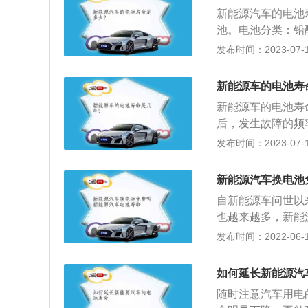
电，以免发生危险
新能源汽车的电池
池大电流放电，大
池。电池分类：铅
能，影响电池的使
极主要由铅及其氧
发布时间：2023-07-17
池的正极主要成分
负极的主要成分均
新能源车的电池寿
池多一倍，其它性
新能源车的电池寿
恒定电流充电方式
后，发生故障的频
电，充电过程中无
问题，所以新能源
发布时间：2023-07-17
酸铁锂电池：磷酸
候因为汽车的蓄电
子电池的正极材料
新能源汽车起步时
中钴酸锂是目前绝
新能源汽车换电池
间内大量放电，产
命在7-8年。
自新能源车问世以
止汽车电池暴晒，
也越来越多，新能
会直接影响新能源
便是关于蓄电池的
发布时间：2022-06-15
用寿命，同时也要
国造车新势力的威
间不是越长越好，
质保期，针对了整
过度放电。
如何延长新能源汽
出现故障，威马会
随时注意汽车用电
的蓄电池顾虑。理