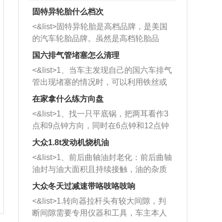
固特异轮胎什么档次
<&list>固特异轮胎是高档品牌，是美国
的汽车轮胎品牌。虽然是高档轮胎品
牌，但是中高低端的轮胎都有生产，这
国六排气管堵塞怎么清理
也是为了更好的开拓市场。
<&list>1、当车主发现自己的国六车排气
管出现堵塞的情况时，可以利用铁丝或
者是细棍，直接将杂物给取出来，如果
在家拿什么练方向盘
堵塞情况比较严重，也可以采取应急措
<&list>1、找一只平底锅，把两耳看作3
施。 <&list>2、直接利用木棍将所有的
点和9点钟方向，同时在6点钟和12点钟
杂物推到排气管里面的位置处，然后将
方向做一个标记。 <&list>2、双手握住
三元催化器拆解开，就可以将堵塞的东
大众1.8t发动机烧机油
平底锅两耳，然后往左打半圈、一圈、
西取出来。但如果是因为积碳过多引起
<&list>1、前后曲轴油封老化：前后曲轴
一圈半的练习，往右同样也要打相同的
的堵塞，就需要将三元催化器泡在草酸
油封与油大面积且持续接触，油的杂质
圈数。 <&list>3、最后强调要反复练
中进行清洗。 <&list>3、也可以利用清
和发动机内持续温度变化使其密封效果
习，这样就可以形成肌肉记忆，在真实
大众冬天过减速带咯吱咯吱响
洗剂对堵塞的情况得到解决，将清洗剂
逐渐减弱，导致渗油或漏油。<&list>2、
驾驶车辆时，不需要记忆也能打好方
放在燃油箱中，与燃油混合后，车辆启
<&list>1.转向器拉杆头有较大间隙，判
活塞间隙过大：积碳会使活塞环与缸体
向。
动时，就可以和汽油一起进入到燃烧
断间隙需要专用仪器和工具，车主本人
的间隙扩大，导致机油流入燃烧室中，