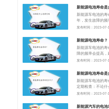
的车友们，建议购
暴晒：新能源汽车
新能源电池寿命是
电时间对保养电池
新能源汽车的使用
新能源车电池的寿
载过大的情况发生
时也要避免在低温
年，发生故障的频
源汽车的电池都具
长：充电时间不是
系列问题如续航里
发布时间：2023-07-17
离易燃易爆物品；
同时也不要过度的
池的使用寿命也要
车电池在太阳下暴
新能源电池寿命？
行驶会导致续航能
新能源车电池的寿
间不是越长越好，
障的频率会提高，
续航里程明显下降
发布时间：2023-07-17
平时对电池的保养
温暴晒会让电池加
新能源电池寿命是
现象，电池充电的
新能源车电池的寿
过度放电。
定期检查：不论什
新能源汽车的续行
发布时间：2023-07-17
修理。充电时间不
些都会缩短电瓶寿
新能源汽车的电池