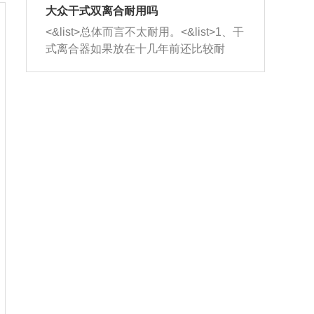
室，最后形成废气排出，就可以让三元
无法制作，需要将车辆送到修理厂或4s
造成烧机油。<&list>3、机油粘度。使用
大众干式双离合耐用吗
催化器得到清洗，排气管堵塞的情况就
店；<&list>2.车辆半轴套管防尘罩破
机油粘度过小的话，同样会有烧机油现
<&list>总体而言不太耐用。<&list>1、干
能够得到解决。
裂，破裂后会出现漏油现象，使半轴磨
象，机油粘度过小具有很好的流动性，
式离合器如果放在十几年前还比较耐
损严重，磨损的半轴容易损坏，产生异
容易窜入到气缸内，参与燃烧。<&list>
用，但是由于现在的汽车发动机动力输
响；<&list>3.稳定器的转向胶套和球头
4、机油量。机油量过多，机油压力过
出越来越高，使得干式离合器散热不足
老化，一般是使用时间过长造成的。解
大，会将部分机油压入气缸内，也会出
的缺陷也逐渐暴露出来。<&list>2、由于
决方法是更换新的质量好的转向橡胶套
现烧机油。<&list>5、机油滤清器堵塞：
干式双离合的工作环境暴露在空气中，
和球头。
会导致进气不畅，使进气压力下降，形
而离合器的散热也是通离合器罩上面的
成负压，使机油在负压的情况下吸入燃
几个小孔来进行散热。但是在行驶过程
烧室引起烧机油。<&list>6、正时齿轮或
中变速箱需要换挡，就不得不使得离合
链条磨损：正时齿轮或链条的磨损会引
器频繁工作。<&list>3、长时间的低速行
起气阀和曲轴的正时不同步。由于轮齿
驶以及过于频繁的启停，导致离合器的
或链条磨损产生的过量侧隙，使得发动
温度不断升高，而低速行驶时空气流动
机的调节无法实现：前一圈的正时和下
效率不高，无法将离合器中的热量有效
一圈可能就不一样。当气阀和活塞的运
的带走，导致离合器内部的温度不断升
动不同步时，会造成过大的机油消耗。
高，加速离合器的磨损。
解决方法：更换正时齿轮或链条。<&list
>7、内垫圈、进风口破裂：新的发动机
设计中，经常采用各种由金属和其他材