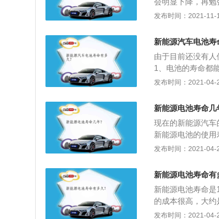
会明显下降，再勉
务方案。该项计划方
重要。电动车最好
发布时间：2021-11-10
系统的不限定限期
个人使用电车的情
左右。但是蓄电池
的实际情况进行充
电池很长时间不用
新能源汽车电池寿
说明书进行判断。
池的日历使用寿命
由于目前还没有人
就应当充电了；如
通常从电池组的质
1、电池的寿命都能
因为过度放电而缩
的质保期在五年到
充放电，一年365
发布时间：2021-04-28
等现象都会导致插
十多万公里。假如
寿命指的是电池带
器和电瓶，给您带
售。所以汽车企业
在车辆质保的5年
更换接插件。
新能源电池寿命几
会建议更换。
现在的新能源汽车
新能源电池的使用
等；2、不过如果
发布时间：2021-04-28
技术越来越成熟了
以显著提高电池的
新能源电池寿命有
新能源电池寿命是
的成本很高，大约
候，成本也可能会
发布时间：2021-04-27