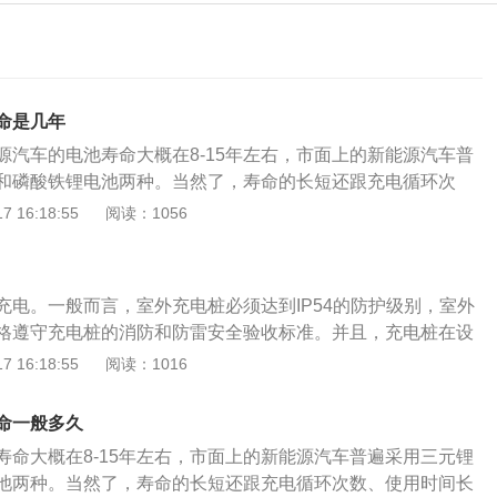
命是几年
源汽车的电池寿命大概在8-15年左右，市面上的新能源汽车普
和磷酸铁锂电池两种。当然了，寿命的长短还跟充电循环次
、温度等有关系。磷酸铁锂电池可以循环2000次以上，寿命达
 16:18:55
阅读：1056
电池的储能更大，蓄能更强，冬季性能下降小，寿命在8年左
误区，提高电池寿命！1.每次都使用快充现在许多新能源汽车
方式，在不着急的情况下尽量使用慢充。慢速恒流充电是延长
充电。一般而言，室外充电桩必须达到IP54的防护级别，室外
法。尤其对于新购的和长期不开的新能源汽车，一开始要采用
格遵守充电桩的消防和防雷安全验收标准。并且，充电桩在设
。2.等电完全没了再充电想要延长电池的寿命，尽量不要等到
护开关，所以新能源汽车充电桩在下雨时充电是安全的。如果
 16:18:55
阅读：1016
候才去充电，尽量控制电量在25%-75%之间，能够减小电池衰
准的国标充电桩，下雨天操作充电没有什么问题。重点是要更加遵
环次数有关，从0电到满电为一次，假如从50%充满，充两次
操作。需要在雨天出行，且车电量不足必须要充电规范操作：
。3.猛踩油门新能源汽车提速很快，经常踩得太快会导致放电
命一般多久
，仔细检查桩侧和充电枪内是否有积水或异物，在清理或擦拭
命也会缩短。建议慢慢提速。4.亏电行驶在新能源车电量完全
寿命大概在8-15年左右，市面上的新能源汽车普遍采用三元锂
、在下雨时进行充电连接，请在连接过程中使用雨伞等物品进
再等十几二十分钟，他好像又能向前行驶一段距离。其实这样
池两种。当然了，寿命的长短还跟充电循环次数、使用时间长
发现充电站点出现暴雨积水淹没充电桩的情况，请不要贸然靠