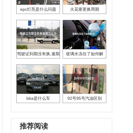
epc灯亮是什么问题
火花塞更换周期
驾驶证到期没有换,逾期
玻璃水冻住了如何解
怎么办??
决？
bba是什么车
92号95号汽油区别
推荐阅读