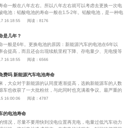
。起步请轻踩：新能源汽车在起步时如果猛踩加速，会导致电
寿命一般在八年左右。所以八年左右就可以考虑去更换一次电
电流放电容易产生硫酸铅结晶，从而损害电池极板的物理性
酸电池：铅酸电池的寿命一般在1.5-2年。铅酸电池，是一种电
用寿命。
化物制成，电解液是硫酸溶液的蓄电池。放电状态下，铅酸电
 16:18:55
阅读：8176
为二氧化铅，负极主要成分为铅；充电状态下，铅酸电池的正
为硫酸铅。氢镍电池：氢镍电池单位重量的储存能量比铅酸电
命是几年？
能也都优于铅酸电池，价格为铅酸电池的4-5倍。氢镍电池采取
命一般是6年。更换电池的原因：新能源汽车的电池在6年以
充电，根据电池对电流的接受能力可采用不同的电流对电池充
率会提高，而且还会出现续航里程下降、存电量少、充电慢等
需对电池单体的电压进行限制，同时，可以实现快速充电。磷
汽车的电池在使用6年之后需要及时的更换，避免在开车的时
 16:18:55
阅读：6566
铁锂电池，是指用磷酸铁锂作为正极材料的锂离子电池。锂离
池而发生一些不必要的麻烦。新能源车电池保养的三种方法：
主要有钴酸锂、锰酸锂、镍酸锂、三元材料、磷酸铁锂等。其
要轻踩刹车，汽车在起步时使用地板油会导致汽车电池在短时
大多数锂离子电池使用的正极材料。磷酸铁锂动力电池理论寿
免费吗 新能源汽车电池寿命
生硫酸铅结晶，对于汽车电池的使用寿命也有很大的影响；防
来，大众对于新能源的认同度逐渐提高，选购新能源车的人数
新能源汽车的重要部件就是汽车的电池，汽车电池出现问题将
源车也收获了一大批粉丝，与此同时也充满着争议。最严重的
汽车的使用，在高温暴晒下，会让汽车电池加速老化，减少使
使用寿命。新能源汽车换电池免费吗保质期内是免费的。而中
 16:00:06
阅读：4787
避免在低温环境下行驶，容易出现续航能力低的现象；充电时
马汽车，则是在上年发布了蓄电池终生免费质保期政策，该项
新能源汽车在充电时避免出现长时间充电的现象，同时也不要
块动力电池，一旦在日常使用、检测中发现动力电池某个部件
车的电池寿命
提供免费更换、维修服务。该项服务项目妥妥地消除了消费者
的情况，尽量不要用快到没电位置再充电，电量过低汽车动力
想汽车也不甘示弱，在今年推出了首任车主终生享有质保期服