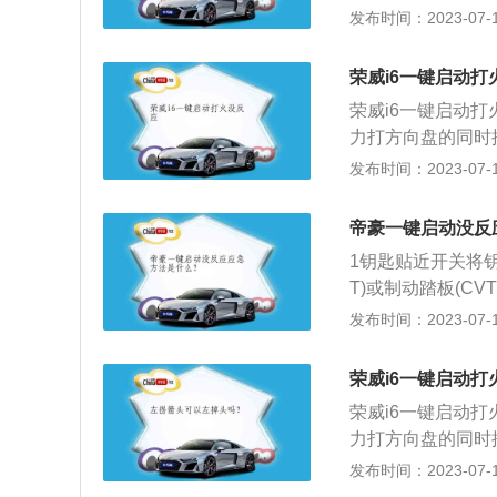
是瞬间的事情了。
发布时间：2023-07-17
业维修机构检修处
点火的话，点火瞬
T、CVT、AM
荣威i6一键启动打
保挡位处在P挡位
荣威i6一键启动
车内，但是仪表总
力打方向盘的同时
系统感应不到钥匙
情。2、停车时没
发布时间：2023-07-17
上，然后再按压按
车辆的蹿动无疑是巨
大灯未关等原因造
家都会预设这个模
瓶。5、看看是否
帝豪一键启动没反
置。3、查看电瓶
注意油的品质。曾
1钥匙贴近开关将
亏电或是电瓶寿命
不可能。6、未加
T)或制动踏板(C
车去修理厂修理。
冷的情况下，造成
发布时间：2023-07-17
与此同时按住汽车
不着火，并且伤及
入p挡；立即应用
难。可能与油品质
是：无线射频识别
荣威i6一键启动
换油品质量；检查
司机靠近车子时，
者高压线漏电都造
荣威i6一键启动
盗，不用采用锁匙
车使用寿命过长，
力打方向盘的同时
起动机。10、温
情。2、停车时没
发布时间：2023-07-17
过低，无法带动发
间车辆的蹿动无疑是