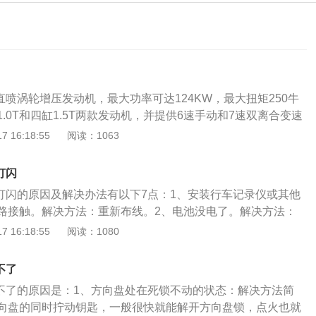
直喷涡轮增压发动机，最大功率可达124KW，最大扭矩250牛
.0T和四缸1.5T两款发动机，并提供6速手动和7速双离合变速
威对外公布了全新i6车型的动力信息，新车搭载三缸1.0T(官
 16:18:55
阅读：1063
和四缸1.5T(官方称为SGE20T)两款发动机。并提供6速手动和7
费者选择。荣威i6搭配了10.4英寸的超大高清触控电容屏，
灯闪
程车辆控制和导航等，还有YunOS智能车机系统。科技配置是i
黄灯闪的原因及解决办法有以下7点：1、安装行车记录仪或其他
有专属身份ID登录，远程车辆控制(含远程寻车、座椅加热，车
路接触。解决方法：重新布线。2、电池没电了。解决方法：
开启关闭)配置。同时，该车还可享受基础服务与基本流量终身
匙感应的问题，有时候附近磁场挺强的，会有干扰，钥匙检查
 16:18:55
阅读：1080
级、智能硬件接入分享、车辆维修保养提醒及预约、车辆定位
：将钥匙对准一键启动。4、方向盘是锁着的，方向盘的锁是
方面:15T发动机与7速双离合变速箱的搭西上RX5上的更默
出现这种情况的原因是汽车熄火后方向盘扭曲。这时车载电脑
制得很不错动力输出线性，悬架表现也很舒服。
不了
自动启动防盗功能。解决方法：先一键启动，再踩刹车，打方
动不了的原因是：1、方向盘处在死锁不动的状态：解决方法简
。5、怠速马达、进气道、进气门和燃烧室积碳过多。解决方
向盘的同时拧动钥匙，一般很快就能解开方向盘锁，点火也就
。6、碳罐或碳罐电磁阀出现故障等，解决方法：需要前往专