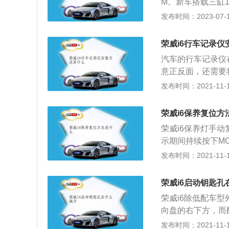
M。新车搭载三缸1
箱供消费者选择。荣
发布时间：2023-07-17
m、宽1835mm、
R概念车的设计理
荣威i6行车记录
条构成，整车呈现
汽车的行车记录仪
意正反面，还需要
作就可以了。行车
发布时间：2021-11-10
内存卡决定的。当
料顶出去。在汽车
荣威i6保养复位方
记录仪自带的内存
荣威i6保养灯手
一个月的行驶记录
示期间持续按下MO
按钮5次以上；O
发布时间：2021-11-10
完成。保养灯归零
距离计数器复位按
荣威i6启动钥匙孔
复位按钮，显示屏出
荣威i6除低配车
钟按钮，显示屏上
向盘的右下方，而
开关置于ON位置，
备用启动位置是位
发布时间：2021-11-10
使用里程数，犹如