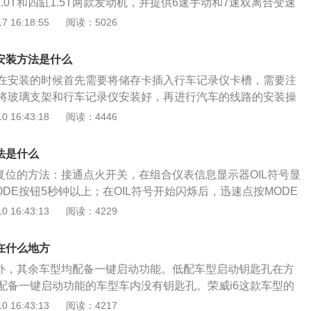
.0T和四缸1.5T两款发动机，并提供6速手动和7速双离合变速
威i6是上汽集团推出的一款车型，这款车的尺寸为长4671m
 16:18:55
阅读：5026
高1464mm，轴距为2715mm。荣威i6很大层度的继承了Vision
念，采用了宽扁的风格，整车的设计由流畅的型面和锋利的线
仪安装方法是什么
出非常运动的特质。
在安装的时候首先需要将储存卡插入行车记录仪卡槽，需要注
将玻璃支架和行车记录仪安装好，再进行汽车的线路的安装操
记录仪记录的录音和视频可以自动删除，是根据行车记录仪的
 16:43:18
阅读：4446
行车记录仪内存卡装满后，最新的行车记录资料会将最早的资
发生事故时，可以从行车记录仪内调取相应的证据，如果行车
法是什么
卡比较小，如果选择32G的行车记录仪内存卡，大概可以记录
动复位的方法：接通点火开关，在组合仪表信息显示器OIL符号显
，需要记录更长时间的视频资料可以选择更大内存的记录卡。
DE按钮5秒钟以上；在OIL符号开始闪烁后，迅速点按MODE
IL符号将闪烁3次后熄灭，保养提醒报警灯熄灭，归零复位操作
 16:43:13
阅读：4229
的步骤：1、在发动机熄火的情况下，压下转速表下面的短程
钮并按住。2、将点火开关置于ON位置，放开短程距离计数器
在什么地方
现SERVICE标志。3、拉出时钟上的分钟按钮，向右转动分
型外，其余车型均配备一键启动功能。低配车型启动钥匙孔在方
出现里程显示。4、将发动机熄火，提醒信息复位。5、将点火
配备一键启动功能的车型车内没有钥匙孔。荣威i6这款车型的
SERVICE标志消失。保养灯的作用就是记录一些重要配件的
于一键启动的旁边位置，只要把钥匙放在旁边的话，即使是没
 16:43:13
阅读：4217
短跑比赛中的计时器一样，起到提醒车主以及汽车维修工作人