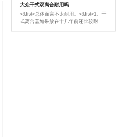
室，最后形成废气排出，就可以让三元
无法制作，需要将车辆送到修理厂或4s
造成烧机油。<&list>3、机油粘度。使用
大众干式双离合耐用吗
催化器得到清洗，排气管堵塞的情况就
店；<&list>2.车辆半轴套管防尘罩破
机油粘度过小的话，同样会有烧机油现
<&list>总体而言不太耐用。<&list>1、干
能够得到解决。
裂，破裂后会出现漏油现象，使半轴磨
象，机油粘度过小具有很好的流动性，
式离合器如果放在十几年前还比较耐
损严重，磨损的半轴容易损坏，产生异
容易窜入到气缸内，参与燃烧。<&list>
用，但是由于现在的汽车发动机动力输
响；<&list>3.稳定器的转向胶套和球头
4、机油量。机油量过多，机油压力过
出越来越高，使得干式离合器散热不足
老化，一般是使用时间过长造成的。解
大，会将部分机油压入气缸内，也会出
的缺陷也逐渐暴露出来。<&list>2、由于
决方法是更换新的质量好的转向橡胶套
现烧机油。<&list>5、机油滤清器堵塞：
干式双离合的工作环境暴露在空气中，
和球头。
会导致进气不畅，使进气压力下降，形
而离合器的散热也是通离合器罩上面的
成负压，使机油在负压的情况下吸入燃
几个小孔来进行散热。但是在行驶过程
烧室引起烧机油。<&list>6、正时齿轮或
中变速箱需要换挡，就不得不使得离合
链条磨损：正时齿轮或链条的磨损会引
器频繁工作。<&list>3、长时间的低速行
起气阀和曲轴的正时不同步。由于轮齿
驶以及过于频繁的启停，导致离合器的
或链条磨损产生的过量侧隙，使得发动
温度不断升高，而低速行驶时空气流动
机的调节无法实现：前一圈的正时和下
效率不高，无法将离合器中的热量有效
一圈可能就不一样。当气阀和活塞的运
的带走，导致离合器内部的温度不断升
动不同步时，会造成过大的机油消耗。
高，加速离合器的磨损。
解决方法：更换正时齿轮或链条。<&list
>7、内垫圈、进风口破裂：新的发动机
设计中，经常采用各种由金属和其他材