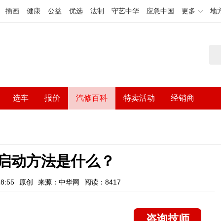
插画
健康
公益
优选
法制
守艺中华
应急中国
更多
地
选车
报价
汽修百科
特卖活动
经销商
急启动方法是什么？
8:55
原创
来源：中华网
阅读：8417
咨询技师