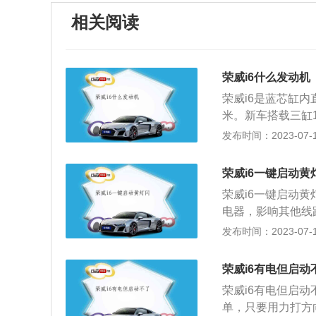
相关阅读
荣威i6什么发动机
荣威i6是蓝芯缸内
米。新车搭载三缸1
箱供消费者选择。荣
发布时间：2023-07-17
方称为SGE16T)
速双离合变速箱供消
荣威i6一键启动黄
支持语音交互、远
荣威i6一键启动
6的一大亮点，拥
电器，影响其他线
门上锁解锁、空调
更换电池。3、钥
发布时间：2023-07-17
免费、无限迭代升
不出来。解决方法
防盗追踪等功能动力
正常的防盗功能。
望，低速畅挫感扣
荣威i6有电但启动
会认为汽车被盗，
荣威i6有电但启
向盘，再一键启动
单，只要用力打方
法：需要清理积碳