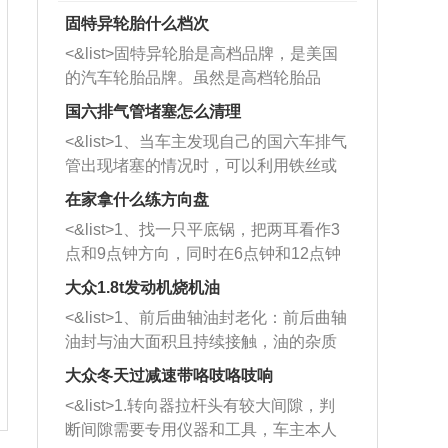
固特异轮胎什么档次
<&list>固特异轮胎是高档品牌，是美国
的汽车轮胎品牌。虽然是高档轮胎品
牌，但是中高低端的轮胎都有生产，这
国六排气管堵塞怎么清理
也是为了更好的开拓市场。
<&list>1、当车主发现自己的国六车排气
管出现堵塞的情况时，可以利用铁丝或
者是细棍，直接将杂物给取出来，如果
在家拿什么练方向盘
堵塞情况比较严重，也可以采取应急措
<&list>1、找一只平底锅，把两耳看作3
施。 <&list>2、直接利用木棍将所有的
点和9点钟方向，同时在6点钟和12点钟
杂物推到排气管里面的位置处，然后将
方向做一个标记。 <&list>2、双手握住
三元催化器拆解开，就可以将堵塞的东
大众1.8t发动机烧机油
平底锅两耳，然后往左打半圈、一圈、
西取出来。但如果是因为积碳过多引起
<&list>1、前后曲轴油封老化：前后曲轴
一圈半的练习，往右同样也要打相同的
的堵塞，就需要将三元催化器泡在草酸
油封与油大面积且持续接触，油的杂质
圈数。 <&list>3、最后强调要反复练
中进行清洗。 <&list>3、也可以利用清
和发动机内持续温度变化使其密封效果
习，这样就可以形成肌肉记忆，在真实
大众冬天过减速带咯吱咯吱响
洗剂对堵塞的情况得到解决，将清洗剂
逐渐减弱，导致渗油或漏油。<&list>2、
驾驶车辆时，不需要记忆也能打好方
放在燃油箱中，与燃油混合后，车辆启
<&list>1.转向器拉杆头有较大间隙，判
活塞间隙过大：积碳会使活塞环与缸体
向。
动时，就可以和汽油一起进入到燃烧
断间隙需要专用仪器和工具，车主本人
的间隙扩大，导致机油流入燃烧室中，