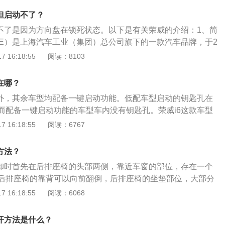
模式，并且在说明书中一再告知：点火时确保档位处在P挡位
但启动不了？
是否有电：打不着火可能是由于长时间大灯未关等原因造成的
动不了是因为方向盘在锁死状态。以下是有关荣威的介绍：1、简
到期，一般根据保养手册及时更换电瓶。
WE）是上海汽车工业（集团）总公司旗下的一款汽车品牌，于2
出。2、历史：荣威的汽车技术来源于上海汽车之前收购的罗孚，但
 16:18:55
阅读：8103
这一品牌设立后发展迅速，其产品已经覆盖中级车与中高级车
荣威的品牌口号为“品位、科技、实现”，表达了上海汽车以国际
在哪？
理念传承国际汽车的先进技术，以民用车科技为核心，打造国
型外，其余车型均配备一键启动功能。低配车型启动的钥匙孔在
心和信心。
而配备一键启动功能的车型车内没有钥匙孔。荣威i6这款车型
位于一键启动的旁边位置，只要把钥匙放在旁边，即使是没有
 16:18:55
阅读：6767
用。以下是相关介绍：1、一键启动不同于传统的机械钥匙点
程序，只要轻轻按下一键启动按钮键，即可实现启动熄火，在
方法？
分需要踩脚刹。2、一键启动的装置是智能汽车的一部分，是
拆卸时首先在后排座椅的头部两侧，靠近车窗的部位，存在一个
的一个按钮装置，同时也可以熄火，该装置可以在原车钥匙锁
后排座椅的靠背可以向前翻倒，后排座椅的坐垫部位，大部分
可以独立面板改装。3、一般情况下智能钥匙中也有带有锯齿
压坐垫，然后向上一抬就可以拆卸下来。以下是关于荣威i6的
 16:18:55
阅读：6068
的作用是防止一键启动功能发生故障时，利用机械启动方式进
威i6是上汽集团旗下的一款紧凑型车。2、该车的长宽高分别为4
毫米、1464毫米，轴距为2715毫米。3、动力方面，荣威i6搭载
打开方法是什么？