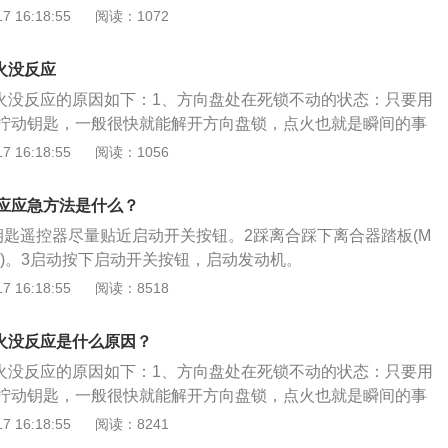
2、停车时没有把档位回到P挡：想想如果再D挡或是R挡能够
 16:18:55
阅读：1072
理。7、一键启动钥匙没电。解决办法：更换电池即可。
间车辆的蹿动无疑是巨大的安全隐患。因此对于自动挡车辆(A
T)，厂家都会预设这个模式，并且在说明书中一再告知：点火时确
火没反应
置。3、一键启动有时会遇到智能钥匙亏电的烦恼。明明钥匙在
打火没反应的原因如下：1、方向盘处在死锁不动的状态：只要用
是显示钥匙匹配错误，这种情况很可能是智能钥匙亏电，启动
拧动钥匙，一般很快就能解开方向盘锁，点火也就是瞬间的事
发出的微弱电波了，于是建议将智能钥匙拿起放在启动按钮
有把档位回到P挡：想想如果在d挡或是r挡能够点火，点火瞬间
 16:18:55
阅读：1056
钮启动。4、查看电瓶是否有电：打不着火可能是由于长时间
大的安全隐患。因此对于自动挡车辆(AT、CVT、AMT)，厂
成的亏电或是电瓶寿命到期，一般根据保养手册及时更换电
式，并且在说明书中一再告知：点火时确保档位处在p挡位
有油：如果油表显示已在红线以下，自然打不着火。同时还要
应应急方法是什么？
是否有电：打不着火可能是由于长时间大灯未关等原因造成的
有车主的车拆开后发现油箱里有水和泥，用这样的油车不坏都
钥匙遥控器尽量贴近启动开关按钮。2踩离合踩下离合器踏板(M
到期，一般根据保养手册及时更换电瓶。建议找人搭电或者拖
防冻液：有些车主给车加水或劣质防冻液，结果导致冬天特别
VT)。3启动按下启动开关按钮，启动发动机。
荣威i6一键启动打不着火的处理方法是：上下旋转汽车方向盘
整个水路被冻住，发动机被冻裂，导致汽车水泵无法运作，打
 16:18:55
阅读：8518
发动机一键启动按键释放出来支撑力解除方向盘锁；将档位挂
发动机其他部件。7、车辆发动机积碳过多也会造成点火困
机械设备锁匙插进锁孔开展运行。一键启动的基本工作原理
量、气门口密封不良有关系。需要清理发动机积碳，检查、更
技术性，根据感应卡内的处理芯片磁感应控制开关防盗锁，当
打火没反应是什么原因？
、维修气门口。8、点火系统故障，低压电路的线连接不良或
车辆自动检索买车人真实身份，车门锁会自行开启并消除防
成该故障。需进行检查维修。9、起动机老化严重，也就是汽
打火没反应的原因如下：1、方向盘处在死锁不动的状态：只要用
。
导致起动机逐渐老化，启动无力，打不着火。需要维修或更换
拧动钥匙，一般很快就能解开方向盘锁，点火也就是瞬间的事
度过低，在温度较低的冬天，汽车机油粘稠度发生变化导致转速
有把档位回到P挡：想想如果在D挡或是R挡能够点火，点火瞬
 16:18:55
阅读：8241
动机点火。需等温度升高后再启动。
巨大的安全隐患。因此对于自动挡车辆(AT、CVT、AMT)，