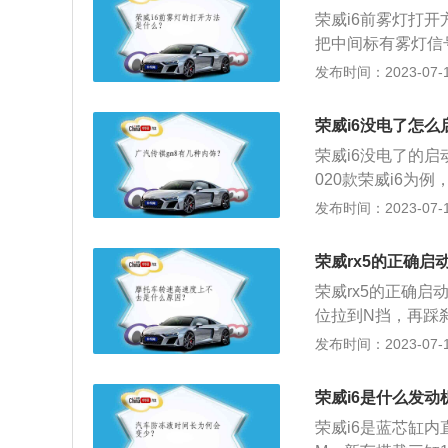
了一台自然吸气发
荣威i6前雾灯打
大功率为92千瓦。
把中间标有雾灯信
灯的位置，即同时
发布时间：2023-07-17
可以停下车来查看
后雾灯，即在仪表
荣威i6没电了怎么
点亮前雾灯。
荣威i6没电了的
020款荣威i6为例
为2715mm，最小
发布时间：2023-07-17
涡轮增压发动机，最
合变速箱，其采用
荣威rx5的正确启
荣威rx5的正确
位拉到N挡，再踩
转向管柱右侧仪表板
发布时间：2023-07-17
宽高分别为4556毫
5T和2.0T两款涡
荣威i6是什么发动
牛米，与之匹配的是
荣威i6是蓝芯缸内
力，峰值扭矩35