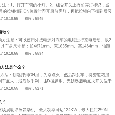
动机，该发动机的最大马力为125匹，最大扭矩为158牛米，最
开方法：1、打开车辆的小灯。2、组合开关上有前雾灯标识，当
号的按钮扭到ON位置时即开启前雾灯，再把按钮向下扭到后雾
开启了前后雾灯，在开雾灯时，如果不确定是否打开了雾灯，
 16:18:55
阅读：5845
，前后雾灯都在车辆正常灯的下面。3、也可通过按键开启前
盘附近有标有雾灯的按键，在开启灯光后，按下前雾灯，即可
启动？
启动方法是：可以使用外接电源对汽车的电瓶进行充电启动。以2
，其车身尺寸是：长4671mm、宽1835mm、高1464mm，轴距
离地间隙为115mm，油箱容积为50l。2020款荣威i6搭载了1.5t
 16:18:55
阅读：5594
大功率s124kw，最大扭矩是250nm，与其匹配的是7挡双离
的前悬架类型是麦弗逊式独立悬架。
动方法是什么？
启动方法：钥匙拧到ON挡，先别点火，然后踩刹车，将变速箱挡
刹车点火，最后放手刹，挂D挡起步。无钥匙启动点火开关位于
上，是按钮式启动。荣威rx5定位紧凑型suv，其车身尺寸长
 16:18:55
阅读：5271
米、1855毫米、1719毫米，轴距为2700毫米。荣威rx5用是1.
轮增压发动机，1.5T发动机最大功率为169马力，峰值扭矩250
机？
6速手动或7速双离合变速箱。2.0T发动机最大功率为220马
直喷涡轮增压发动机，最大功率可达124KW，最大扭矩250N
0牛米，与之匹配的是6速双离合变速箱。