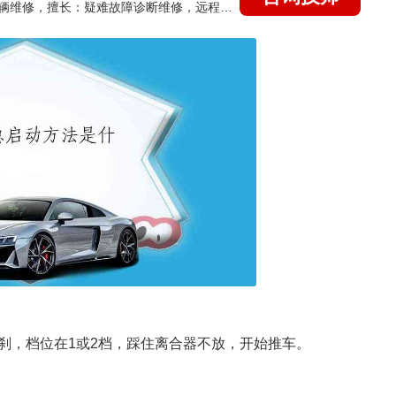
国家认证的汽车维修技师，15年德美日等各系车辆维修，擅长：疑难故障诊断维修，远程维修技术指导
刹，档位在1或2档，踩住离合器不放，开始推车。