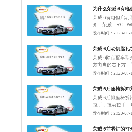
厂家都会预设这个
为什么荣威i6有电
置。3、查看电瓶
荣威i6有电但启
亏电或是电瓶寿命
介：荣威（ROE
006年10月推
发布时间：2023-07-17
品牌为自主品牌。
市场。3、品牌：
荣威i6启动钥匙孔
化的视野、创新的
荣威i6除低配车
际品牌新经典的决
方向盘的右下方，
的备用启动位置是
发布时间：2023-07-17
电，也可以暂时启
火方式和传统启动
荣威i6后座椅拆卸
点火的过程中大部
荣威i6后排座椅
实现简约启动过程
拉手，拉动拉手，
头的位置改装，也
是直接向车后方挤
发布时间：2023-07-17
或凹槽的钥匙，它
相关介绍：1、荣
行启动。
671毫米、1835
荣威i6前雾灯的