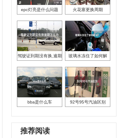
epc灯亮是什么问题
火花塞更换周期
驾驶证到期没有换,逾期
玻璃水冻住了如何解
怎么办??
决？
bba是什么车
92号95号汽油区别
推荐阅读