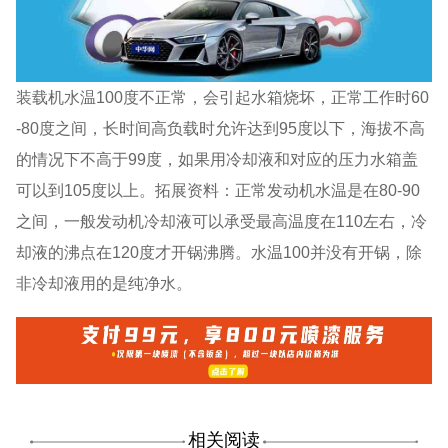
装载机水温100度不正常，会引起水箱烧坏，正常工作时60
-80度之间，长时间高负载时允许达到95度以下，海拔不高
的情况下不高于99度，如果用冷却液和对应的压力水箱盖
可以到105度以上。拓展资料：正常发动机水温是在80-90
之间，一般发动机冷却液可以承受最高温度在110左右，冷
却液的沸点在120度才开锅沸腾。水温100并没有开锅，除
非冷却液用的是纯净水。
相关阅读