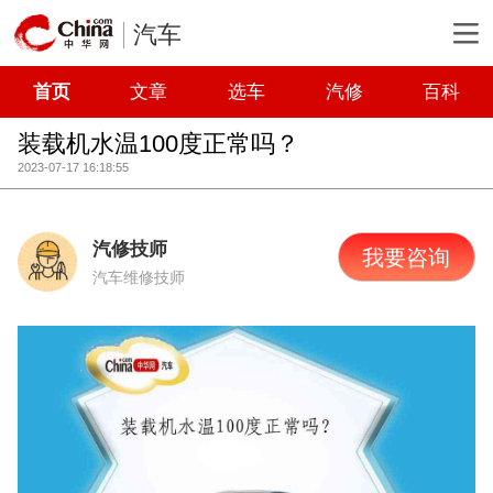
汽车
首页
文章
选车
汽修
百科
装载机水温100度正常吗？
2023-07-17 16:18:55
汽修技师
我要咨询
汽车维修技师