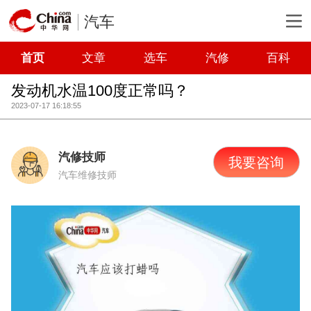
汽车
首页
文章
选车
汽修
百科
发动机水温100度正常吗？
2023-07-17 16:18:55
汽修技师
我要咨询
汽车维修技师