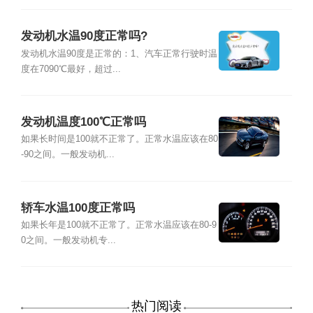
发动机水温90度正常吗?
发动机水温90度是正常的：1、汽车正常行驶时温
度在7090℃最好，超过...
发动机温度100℃正常吗
如果长时间是100就不正常了。正常水温应该在80
-90之间。一般发动机...
轿车水温100度正常吗
如果长年是100就不正常了。正常水温应该在80-9
0之间。一般发动机专...
热门阅读