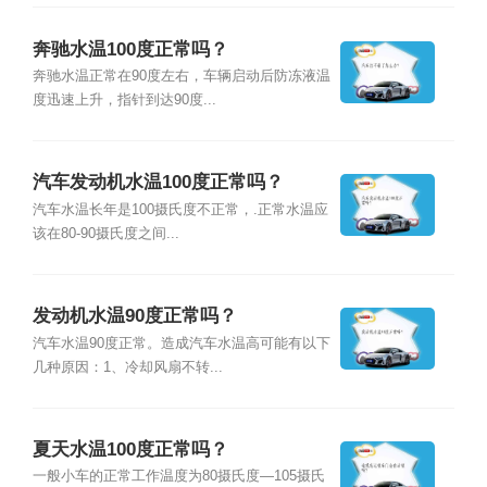
奔驰水温100度正常吗？
奔驰水温正常在90度左右，车辆启动后防冻液温
度迅速上升，指针到达90度...
汽车发动机水温100度正常吗？
汽车水温长年是100摄氏度不正常，.正常水温应
该在80-90摄氏度之间...
发动机水温90度正常吗？
汽车水温90度正常。造成汽车水温高可能有以下
几种原因：1、冷却风扇不转...
夏天水温100度正常吗？
一般小车的正常工作温度为80摄氏度—105摄氏