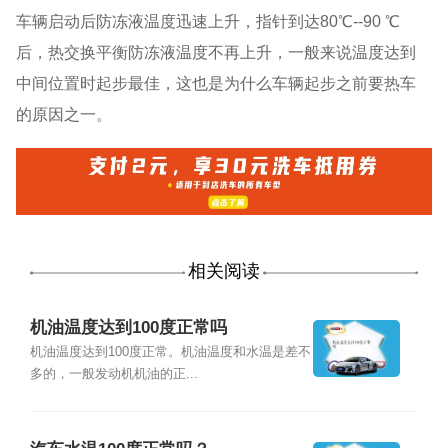
车辆启动后防冻液温度迅速上升，指针到达80℃--90 ℃
后，热交换平衡防冻液温度不再上升，一般来说温度达到
中间位置时起步最佳，这也是为什么车辆起步之前要热车
的原因之一。
相关阅读
机油温度达到100度正常吗
机油温度达到100度正常。机油温度和水温是差不
多的，一般发动机机油的正...