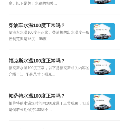
度。以下是关于水箱的相关...
柴油车水温100度正常吗？
柴油车水温100度不正常。柴油机的出水温度一般
控制范围是75度—95度...
福克斯水温100度正常吗？
福克斯水温100度正常，以下是福克斯相关内容的
介绍：1、车身尺寸：福克...
帕萨特水温100度正常吗？
帕萨特的水温短时间内100度属于正常现象，但若
是倘若长期保持100则不...