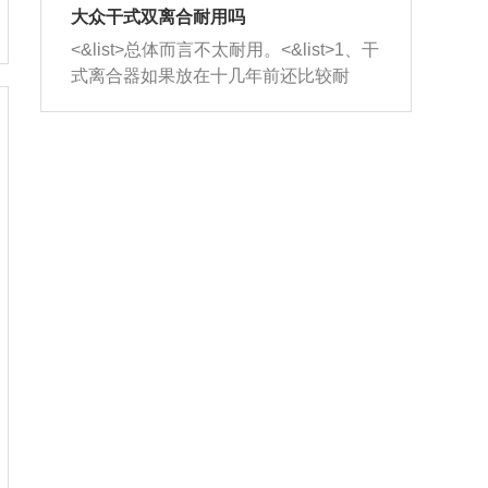
室，最后形成废气排出，就可以让三元
无法制作，需要将车辆送到修理厂或4s
造成烧机油。<&list>3、机油粘度。使用
大众干式双离合耐用吗
催化器得到清洗，排气管堵塞的情况就
店；<&list>2.车辆半轴套管防尘罩破
机油粘度过小的话，同样会有烧机油现
<&list>总体而言不太耐用。<&list>1、干
能够得到解决。
裂，破裂后会出现漏油现象，使半轴磨
象，机油粘度过小具有很好的流动性，
式离合器如果放在十几年前还比较耐
损严重，磨损的半轴容易损坏，产生异
容易窜入到气缸内，参与燃烧。<&list>
用，但是由于现在的汽车发动机动力输
响；<&list>3.稳定器的转向胶套和球头
4、机油量。机油量过多，机油压力过
出越来越高，使得干式离合器散热不足
老化，一般是使用时间过长造成的。解
大，会将部分机油压入气缸内，也会出
的缺陷也逐渐暴露出来。<&list>2、由于
决方法是更换新的质量好的转向橡胶套
现烧机油。<&list>5、机油滤清器堵塞：
干式双离合的工作环境暴露在空气中，
和球头。
会导致进气不畅，使进气压力下降，形
而离合器的散热也是通离合器罩上面的
成负压，使机油在负压的情况下吸入燃
几个小孔来进行散热。但是在行驶过程
烧室引起烧机油。<&list>6、正时齿轮或
中变速箱需要换挡，就不得不使得离合
链条磨损：正时齿轮或链条的磨损会引
器频繁工作。<&list>3、长时间的低速行
起气阀和曲轴的正时不同步。由于轮齿
驶以及过于频繁的启停，导致离合器的
或链条磨损产生的过量侧隙，使得发动
温度不断升高，而低速行驶时空气流动
机的调节无法实现：前一圈的正时和下
效率不高，无法将离合器中的热量有效
一圈可能就不一样。当气阀和活塞的运
的带走，导致离合器内部的温度不断升
动不同步时，会造成过大的机油消耗。
高，加速离合器的磨损。
解决方法：更换正时齿轮或链条。<&list
>7、内垫圈、进风口破裂：新的发动机
设计中，经常采用各种由金属和其他材