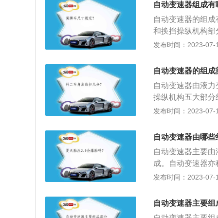
左右，因此对油品
自动变速器组成有
速齿轮包括普通外
长了以后会产生油
自动变速器的组成
统由各分支供油系
且还影响系统油压
和换挡操纵机构部
制系统能根据发动
动不畅，油压控制
合适速比，使发动
发布时间：2023-07-17
规律，自动地接通
油。目前较好的换
踩加速踏板改变车
分开、制动器制动
转的过程中，将旧
构进行变速，能根
挡操纵机构包括手
自动变速器的组成
高达90以上，保
见的型式有：液力
动变速器的操纵手
设备对旧的自动变
自动变速器由液力
离合器自动变速器
气门开度、车速、
滑油不可能通过利
操纵机构五大部分
动变速器是通过液
聚集在阀体、液压
变速。2、能根据
发布时间：2023-07-17
堵塞。所以合理更
点：1、增加车辆
能缓冲接合冲击，
自动变速器由哪些
提高汽车通过性。
自动变速器主要由
加，防止大的振动
成。自动变速器亦
性。
变齿轮传动比的汽
发布时间：2023-07-17
机车。液力变矩器
是液力传动的形式
自动变速器主要组
动，其中泵轮、涡
自动变速器主要组