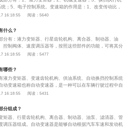
由太阳轮、行星轮、行星架、齿圈组成。液压控制系统：液压
系统；5、电子控制系统。变速箱的作用是：1、改变传动比，
提供动力为基础，使用液压泵将机械能转化为压力，推动液压
对牵引力的需要；2、实现倒车行驶；3、在发动机启动、怠速
 16:18:55
阅读：5640
阀门改变液压油的流向，从而推动液压缸做出不同行程、不同
需要停车进行动力输出时，中断向驱动轮的动力传递。变速箱
各种设备不同的动作需要。滤油装置：滤油机是用重力、离
、定期更换变速箱油；2、经常检查油液位；3、避免空挡滑
馏、传质等技术方法除去不纯净油中机械杂质、氧化副产物和
有什么？
变速箱；5、避免强行摘挡；6、缩短怠速热车的时间。
滤油机主要用于提高机械及电器用油的清洁度，使其发挥最佳
部分有：液力变矩器、行星齿轮机构、离合器、制动器、油
使用寿命。自动变速器的保养和维修：要经常检查自动变速箱
、控制阀体、速度调压器等，按照这些部件的功能，可将其分
掌握好更换自动变速箱油的周期；正确地更换变速箱油。汽车
速齿轮机构、供油系统、自动换挡控制系统和换挡操纵机构五
 16:18:55
阅读：5477
将设备和汽车的电源连接，使用配套的接头将设备和变速器冷
作用是：将行星齿轮机构中的某个元件抱住，使之不动。单向
在发动机怠速状态下，加入自动变速器清洗剂，用脚踩住刹
星齿轮变速器的换挡元件之一，其作用和多片式离合器及制动
有哪些？
变速器的各个档位，以清除有害的物质，然后借助于设备全面
用于固定或连接几个行星排中的某些太阳轮、行星架、齿圈等
液。
有液力变矩器、变速齿轮机构、供油系统、自动换挡控制系统
齿轮变速器组成不同传动比的挡位。
自动变速箱也称自动变速器，是一种可以在车辆行驶过程中自
的汽车变速器，从而使驾驶员不必手动换挡，也用于大型设备
 16:18:55
阅读：5431
车自动变速箱常见的有四种形式，分别是液力自动变速箱(A
变速箱(CVT)、电控机械自动变速箱(AMT)和双离合自动变速
部分组成？
改变来自发动机的转速和转矩的机构，能固定或分挡改变输出
变矩器、行星齿轮机构、离合器、制动器、油泵、滤清器、管
。
度调压器组成。自动变速器是能够自动根据汽车车速和发动机