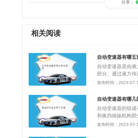
分享：
相关阅读
自动变速器有哪五
自动变速器是由液
部分。通过液力传
的汽车，能根据路
发布时间：2023-07-17
会被换档搞得手忙
是否正常。自动变
自动变速器有哪几
态下检查、而变速
自动变速器的组成
秒钟后置于停车挡
和换挡操纵机构部分
时添加相同品质的
器”。液力传动部
发布时间：2023-07-17
制机构非常精密，
把主动轴输入的机
两年或4~6万公
之用。涡轮和从动