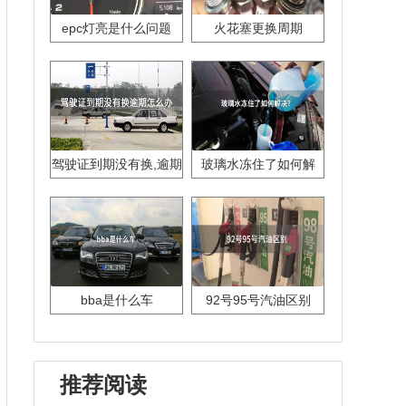
epc灯亮是什么问题
火花塞更换周期
驾驶证到期没有换,逾期
玻璃水冻住了如何解
怎么办??
决？
bba是什么车
92号95号汽油区别
推荐阅读