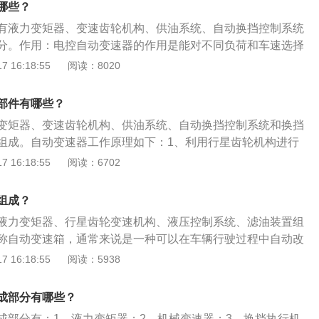
的质量要求很高，还必须保持清洁。其次，变速箱油使用时间
哪些？
啮合变速齿轮、普通内啮合变速齿轮及行星变速齿轮；供油系
垢，有可能会形成油泥，会加大各摩擦片和各部件的磨损，而
有液力变矩器、变速齿轮机构、供油系统、自动换挡控制系统
统、油泵及辅助装置、压力调节装置等部分组成；自动换挡控
，使动力传递受到影响。脏油中的油泥会使各阀体中阀体的移
分。作用：电控自动变速器的作用是能对不同负荷和车速选择
机的负荷（节气门开度）和汽车的行驶速度，按照设定的换挡
受影响，从而使自动变速箱出现异常。3.正确地更换变速箱
机工作在相应合适转速。所有换挡由变速器自行完成，驾驶员
 16:18:55
阅读：8020
或切断某些换挡离合器和制动器的供油油路，使离合器结合或
油方法是动态换油，采用专用的变速箱清洗设备，在变速箱运
速，通过选挡杆选择要求的运行状态。工作原理：利用齿轮机
或释放，以改变齿轮变速器的传动化，从而实现自动换挡；换
油充分循环，排放干净后再加入新的变速箱油，从而使换油率
据油门踏板程度和车速变化，自动地进行变速。自动变速器常
动选择阀的操纵机构和节气门阀的操纵机构等。驾驶员通过自
部件有哪些？
证良好的换油效果。4.自动变速箱润滑油的更换。需要深化保养
自动变速器、机械无级自动变速器、电控机械自动变速器和双
柄改变阀板内的手动阀位置，控制系统根据手动阀的位置及节
速箱润滑油液和其它杂物完全清除，因为49%的自动变速箱润
变矩器、变速齿轮机构、供油系统、自动换挡控制系统和换挡
，其特点是操作容易、驾驶舒适、能减少驾驶者疲劳。液力自
控制开关的状态等因素。
用大气压力排放出自动变速箱，残余的油液会与油泥、杂质等
组成。自动变速器工作原理如下：1、利用行星齿轮机构进行
力传动和行星齿轮组合的方式来实现自动变速。
变扭器和冷却管路中，如果不处理干净就会造成系统内部油路
油门踏板程度和车速变化，自动地进行变速。自动变速器的优
 16:18:55
阅读：6702
换自动变速箱润滑油是关键。
的使用寿命。采用液力传动，发动机和传动系统是弹性连接，
减轻传动系统负担，有利于延长有关零部件的使用寿命。2、
组成？
采用自动变速器的汽车，在起步时驱动轮上的驱动转矩逐渐增
液力变矩器、行星齿轮变速机构、液压控制系统、滤油装置组
，减少车轮的打滑，使起步容易且更加平稳，提高汽车的通过
称自动变速箱，通常来说是一种可以在车辆行驶过程中自动改
车变速器，从而使驾驶员不必手动换档，也用于大型设备铁路
 16:18:55
阅读：5938
：液力变矩器是以液体为工作介质的一种非刚性扭矩变换器，
之一。液力变矩器，它有一个密闭工作腔，液体在腔内循环流
成部分有哪些？
轮和导轮分别与输入轴、输出轴和壳体相连。行星齿轮变速
成部分有：1、液力变矩器；2、机械变速器；3、换挡执行机