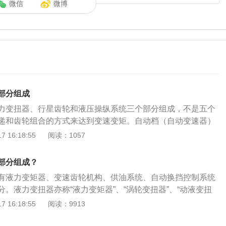
微信
微博
部分组成
力变扭器、行星齿轮和液压操纵系统三个部分组成，不是五个
递和齿轮组合的方式来达到变速变矩。自动档（自动变速器）
面状况自动变速变矩，驾驶者可以全神贯地注视路面交通而不
 16:18:55
阅读：1057
脚乱。自动变速器如何保养：1.要经常检查自动变速箱油液位
速箱油的检查方法与发动机机油不一样，发动机机油在冷车状
部分组成？
箱油是需要将油预热到50℃左右，再将挡位杆在各挡位停留2
有液力变矩器、变速齿轮机构、供油系统、自动换挡控制系统
，此时油尺正常油面应位于最高与最低线之间，如不够，应及
。液力变扭器亦称“液力变矩器”、“涡轮变扭器”、“动液变扭
油品。2.掌握好更换自动变速箱油的周期。自动变速箱内部控
件的一种。由泵轮、涡轮和导向轮组成。泵轮同主动轴相连，能
 16:18:55
阅读：9913
配合间隙小，所以大部分厂家建议自动变速箱换油周期一般为
械能依靠离心力的作用转换成液体的动能和压头，供涡轮做功
里。在正常使用的过程中，变速箱油的工作温度一般在120摄氏度
轴相连，能把液体的动能和压头所含的能量由从动轴输出。变