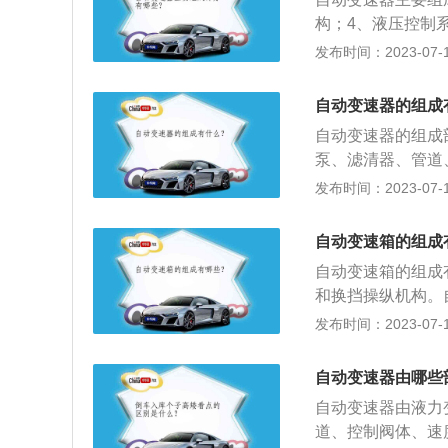
器：行星齿轮机构
构；4、液压控制
控制系统是以电机
满足不同行驶条件
发布时间：2023-07-17
油。通过控制各种
运转、汽车换挡或
方向的动作，完成
的保养方法是：1
心、压力、真空蒸
自动变速器的组成
行；4、定期清洗
水分的过滤装置。
自动变速器的组成
性能并延长设备的
泵、滤清器、管道
油液位是否正常；
成液力变矩器、变
发布时间：2023-07-17
每行驶5万公里，
大部分。制动器的
却管相接。然后，
超越离合器也是行
自动变速箱的组成
车，逐一更换自动
器基本相同，也是
更换自动变速器油
自动变速箱的组成
基本元件，让行星
和换挡操纵机构。
动改变齿轮传动比
发布时间：2023-07-17
铁路机车。目前汽
T)、机械无级自动
自动变速器由哪些
箱。变速箱是用来
自动变速器由液力
轴和输入轴传动比
道、控制阀体、速