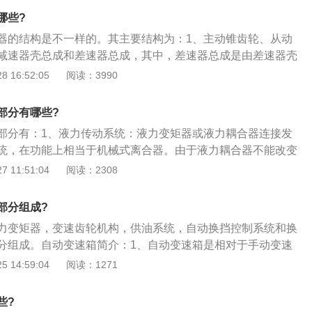
容易、驾驶舒适、能减少驾驶者疲劳。液力自动变速器是通过
哪些?
轮组合的方式来实现自动变速。
器的结构是不一样的。其主要结构为：1、主动锥齿轮、从动
减速器壳总成和差速器总成，其中，差速器总成是由差速器壳
星齿轮、半轴齿轮、行星齿轮垫片和半轴齿轮垫片构成；2、
 16:52:05
阅读：3990
动锥齿轮和从动锥齿轮组成。主动锥齿轮通过两个圆锥滚子轴
承支撑在主减速器壳体上；3、主动锥齿轮前端的花键部分装
部分有哪些?
与传动轴的十字万向节相连，从动锥齿轮用螺栓固定在差速器
部分有：1、液力传动系统：液力变矩器或液力耦合器连接发
壳体又通过两个圆锥滚子轴承支撑在主减速器壳体上。
统，在功能上相当于机械式离合器。由于液力耦合器不能改变
能使发动机与传动系彻底分离，已基本被淘汰；2、机械式齿
 11:51:04
阅读：2308
是行星齿轮机构，也有少数是固定轴线式齿轮机构。一般具有
速器至少需要2组行星齿轮机构，7-9个挡的自动变速器至少需要
部分组成?
；3、液压操纵系统：液压油在油泵的驱动下，推动各种离合器
力变矩器，变速齿轮机构，供油系统，自动换挡控制系统和换
器自动地换入各个挡位；4、电子控制系统：传感器测出车
分组成。自动变速箱简介：1、自动变速箱是相对于手动变速
参数，转换为电信号。电子控制单元（ECU）根据这些信号做
够自动根据汽车车速和发动机转速来进行自动换挡操纵的变速
 14:59:04
阅读：1271
判断。
车自动变速箱常见的有四种型式，分别是液力自动变速箱（A
动变速箱（CVT），电控机械自动变速箱（AMT）和双离合自
些?
动变速器的核心在实现自动换挡。所谓自动换挡是指汽车在行