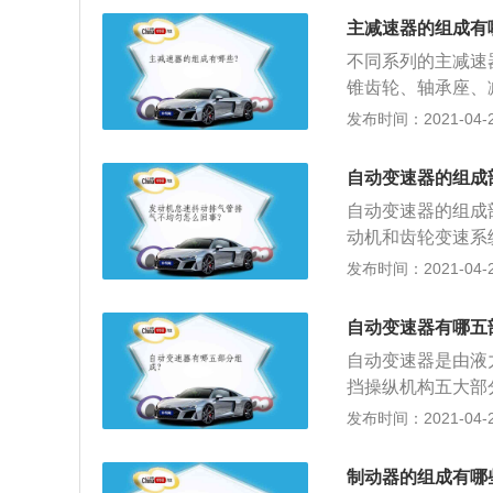
器，其特点是操作
主减速器的组成有
液力传动和行星齿
不同系列的主减速
锥齿轮、轴承座、
总成、十字轴、行
发布时间：2021-04-28
主减速器主要由主
承和及圆柱滚子轴
自动变速器的组成
有叉形凸缘，凸缘
自动变速器的组成
壳体上，而差速器
动机和齿轮变速系
转矩的大小，且不
发布时间：2021-04-27
轮变速系统：多数
4-6个挡的自动变
自动变速器有哪五
3组行星齿轮机构
自动变速器是由液
和制动器，使变速
挡操纵机构五大部
速、发动机负荷等
箱而出现的一种能
发布时间：2021-04-25
出是否需要换挡的
装置；2、目前汽
T），机械无级自
制动器的组成有哪
动变速箱；3、自