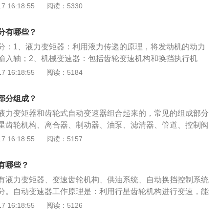
挡操纵的变速装置。汽自动变速器的保养方法是：1、经常清
 16:18:55
阅读：5330
散热片保持正常水温；2、定期清洗发动机节气门和喷油器；
箱油；4、使用厂家规定级别油品；5、加适量变速箱油；6、使
分有哪些？
分：1、液力变矩器：利用液力传递的原理，将发动机的动力
输入轴；2、机械变速器：包括齿轮变速机构和换挡执行机
可以使齿轮变速机构处于不同的挡位，以实现不同传动比；
 16:18:55
阅读：5184
：液压控制系统由各种阀体、滑阀、弹簧、钢球等组成，实现
电子控制系统：为了改善自动变速器的工作性能，增设了电控
部分组成？
器和电磁阀，如换挡电磁阀、变矩器锁止电磁阀、强制降挡电
液力变矩器和齿轮式自动变速器组合起来的，常见的组成部分
和空挡起动开关等辅助控制系统，由电脑根据行驶要求和负荷
星齿轮机构、离合器、制动器、油泵、滤清器、管道、控制阀
还具有电子自诊断功能；5、油冷却系统：将从液力变矩器中
，按照这些部件的功能，可将其分成液力变矩器、变速齿轮机
 16:18:55
阅读：5157
再流至油底壳，以保证变速器的正常工作。
动换挡控制系统和换挡操纵机构等五大部分。液力变矩器位于
，安装在发动机的飞轮上，其作用与采用手动变速器的汽车中
有哪些？
用油液循环流动过程中动能的变化将发动机的动力传递自动变
有液力变矩器、变速齿轮机构、供油系统、自动换挡控制系统
能根据汽车行驶阻力的变化，在一定范围内自动地、无级地改
分。自动变速器工作原理是：利用行星齿轮机构进行变速，能
，具有一定的减速增扭功能。
和车速变化，自动地进行变速。自动变速器常见的型式有：液
 16:18:55
阅读：5126
械无级自动变速器、电控机械自动变速器和双离合器自动变速