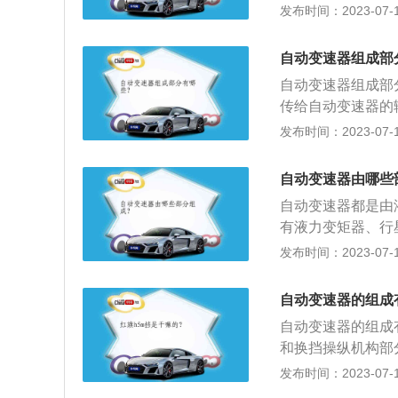
转速来进行自动换
发布时间：2023-07-17
理发动机散热器的
3、定期更换变速
自动变速器组成部
用优质变速箱油。
自动变速器组成部
传给自动变速器的
构，换挡执行机构
发布时间：2023-07-17
3、液压控制系统
自动升降挡；4、
自动变速器由哪些
系统包括各种传感
自动变速器都是由
磁阀等，以及驻车
有液力变矩器、行
来控制换挡，同时
体、速度调压器等
发布时间：2023-07-17
出来的油液冷却后
构、供油系统、自
自动变速器的前端
自动变速器的组成
的离合器相似，利
自动变速器的组成
速器的输入轴，并
和换挡操纵机构部
变传动比和扭矩比
根据油门踏板程度
发布时间：2023-07-17
力自动变速器、机