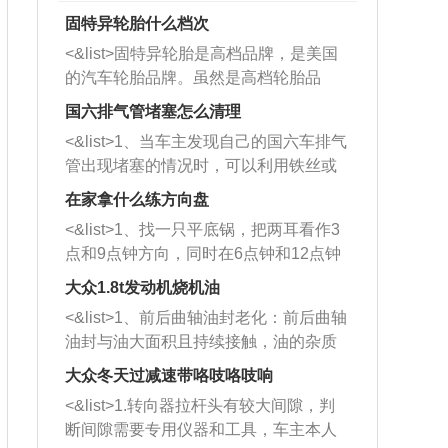
固特异轮胎什么档次
<&list>固特异轮胎是高档品牌，是美国
的汽车轮胎品牌。虽然是高档轮胎品
牌，但是中高低端的轮胎都有生产，这
国六排气管堵塞怎么清理
也是为了更好的开拓市场。
<&list>1、当车主发现自己的国六车排气
管出现堵塞的情况时，可以利用铁丝或
者是细棍，直接将杂物给取出来，如果
在家拿什么练方向盘
堵塞情况比较严重，也可以采取应急措
<&list>1、找一只平底锅，把两耳看作3
施。 <&list>2、直接利用木棍将所有的
点和9点钟方向，同时在6点钟和12点钟
杂物推到排气管里面的位置处，然后将
方向做一个标记。 <&list>2、双手握住
三元催化器拆解开，就可以将堵塞的东
大众1.8t发动机烧机油
平底锅两耳，然后往左打半圈、一圈、
西取出来。但如果是因为积碳过多引起
<&list>1、前后曲轴油封老化：前后曲轴
一圈半的练习，往右同样也要打相同的
的堵塞，就需要将三元催化器泡在草酸
油封与油大面积且持续接触，油的杂质
圈数。 <&list>3、最后强调要反复练
中进行清洗。 <&list>3、也可以利用清
和发动机内持续温度变化使其密封效果
习，这样就可以形成肌肉记忆，在真实
大众冬天过减速带咯吱咯吱响
洗剂对堵塞的情况得到解决，将清洗剂
逐渐减弱，导致渗油或漏油。<&list>2、
驾驶车辆时，不需要记忆也能打好方
放在燃油箱中，与燃油混合后，车辆启
<&list>1.转向器拉杆头有较大间隙，判
活塞间隙过大：积碳会使活塞环与缸体
向。
动时，就可以和汽油一起进入到燃烧
断间隙需要专用仪器和工具，车主本人
的间隙扩大，导致机油流入燃烧室中，