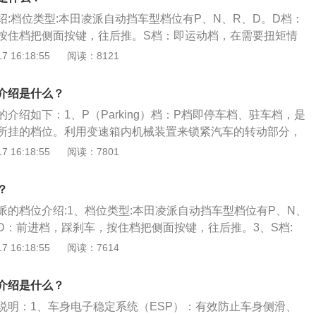
减档，换档点取决于发动机负荷、驾驶员的驾驶方式及车速。
绍:档位类型:本田凌派自动挡车型档位有P、N、R、D。D档：
按住档把侧面按键，往后推。S档：即运动档，在需要扭矩情
置再往后拉动档把即可完成档位挂入。要解除S档，需要再往后
 16:18:55
阅读：8121
需要踩刹车）N档：空档，用拇指按住侧键，顺势往前推动档
，按住侧边按钮，继续将档把向前推动。P档：驻车档，按住档
介绍是什么？
。手动模式：在D档基础上，继续将档把往边推移即可切入手动
介绍如下：1、P（Parking）档：P档即停车档、驻车档，是
升档，下移降档。换挡拨片的使用在“D”档位置，踩住刹车，然
所挂的档位。利用变速箱内机械装置来锁紧汽车的转动部分，
能切换手动模式。这时候，可以通过方向盘的“+”、“-”拨片进
自动挡车型需要先拉起手刹，然后挂入P档，否则自动变速器
 16:18:55
阅读：7801
式虽然繁琐一些，不过可以精确控制合适转速与扭矩时的档位
坏。2、R（Reverse）档：R档又叫倒车档，是车辆在需要
档位选择上坡：上坡时需要较大的动力，所以应该用“D-”对车
。当换挡杆位于R档时，液压系统倒档油路被接通，驱动轮反
高扭矩爬坡。有些坡道坡度不大，此时档位太低造成动力浪
？
。操作时需要踩住刹车，按下换挡杆上的换挡锁，才可将换挡
D+”进行升档。如果动力还是不够，可以使用S档运动模式。下
派的档位介绍:1、档位类型:本田凌派自动挡车型档位有P、N、
意的是，当车辆尚未完全停定时，不可以强行挂入R挡，否则会
至D2或D3档，可以牵制发动机达到制动效果。一般情况下，2/3
档:D：前进档，踩刹车，按住档把侧面按键，往后推。3、S档:
（Neutral）档：N档就是空档，车辆短时间停放且在不熄火的
辆的要求，坡地特别陡时请用1档配合刹车踏板下坡。当发现
需要扭矩情况使用。在D档位置再往后拉动档把即可完成档位挂
 16:18:55
阅读：7614
档位，比如在等红灯的时候、堵车的时候。挂入N档后，发动
无法控制，就要及时利用“D-”降档增强牵制发动机的效果。
需要再往后拉一。（此过程不需要踩刹车）4、N档:N：空档，
车轮，踩油门车辆并不会行驶。4、D（Drive）档：D档也称
顺势往前推动档把。5、R档:R：倒车档，按住侧边按钮，继续
当换挡杆置于D档时，车辆会根据节气门的开度和车速数据来
介绍是什么？
、P档:P：驻车档，按住档位把手P按钮不放。7、手动挡:手
档位适用于一般道路行驶，驾驶者控制车速快慢只要控制好油
说明：1、车身电子稳定系统（ESP）：有效防止车身侧滑、
础上，继续将档把往边推移即可切入手动档操作。档把上移升