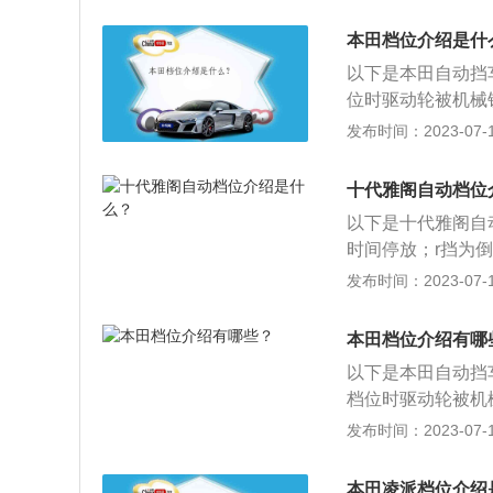
入。N档：N档时
的“+”、“-”拨
路边临时停靠时使
与扭矩时的档位切
本田档位介绍是什
时前进档，适合任
力，所以应该用“
以下是本田自动挡
度。
时档位太低造成动
位时驱动轮被机械
使用S档运动模式。
入该档位上，用于
发布时间：2023-07-17
效果。一般情况下
挡位置：变速杆移
刹车踏板下坡。当
出，D档是行驶位
十代雅阁自动档位
牵制发动机的效果
速范围内自动加减
以下是十代雅阁自
时间停放；r挡为
是车辆短时间停放
发布时间：2023-07-17
挡时，车辆会根据
动模式，让车辆驾
本田档位介绍有哪
挡由驾驶员手动完
以下是本田自动挡
档位时驱动轮被机
挂入该档位上，用
发布时间：2023-07-17
是空挡位置：变速
输出，D档是行驶
本田凌派档位介绍