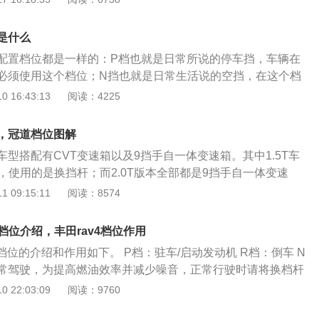
是拿手动挡驾照的人可以驾驶自动挡的车。3、费用方面：因
会在1-5挡根据速度和油门情况自动切换。5、S：运动模式。
有难度而且通过率不高，所以它的费用相比自动挡的学费要便
可以自由切换，只是换挡时机延迟，让发动机保持高转速一段
习的费用会更贵一些。
是什么
增加。但此挡位下会造成油耗加大。6、L：低挡位。变速箱会
配置档位都是一样的：P档也就是日常所说的停车挡，车辆在
挡，可以在坡道等情况下使用，下坡时也有一定的制动功能。
必须使用这个档位；N挡也就是日常生活说的空挡，在这个档
行；D挡是自动挡，挂在这个档位的时候车辆可以自动行驶，
 16:43:13
阅读：4225
和减速进行控制。在驾驶车辆的时候，驾驶人员可以在车辆的
清晰的看到目前车辆的所处档位，驾驶人员需要根据自己的需
，冠道档位图解
换。其中，P挡是车辆的驻车挡，一般都会在车辆启动或者是
型搭配有CVT变速箱以及9挡手自一体变速箱。其中1.5T车
个档位；R挡是倒车档，通常而言车辆在倒车的时候必须使用R
，使用的是换挡杆；而2.0T版本全部都是9挡手自一体变速
时间的怠速时，则驾驶人员需要将车辆的档位挂在N挡，也就
挡。不论是1.5T车型还是2.0T车型，变速箱都有P、R、N、
 09:15:11
阅读：8574
是驾驶挡，当车辆处于自动驾驶的模式时，此时变速箱会根据
 冠道根据行驶需要切换档位，仪表信息显示屏会显示当前所处
行自动的切换。
是驻车挡，在停车或启动发动机时使用；R挡是倒车档，在倒车
车档位介绍，丰田rav4档位作用
挡，在怠速时使用；D挡是驾驶挡，在自动驾驶模式下，变速箱
车档位的介绍和作用如下。 P档：驻车/启动发动机 R档：倒车 N
，在手动模式下，需要使用方向盘上的拨片换挡。 此外，冠道
正常驾驶，为提高燃油效率并减少噪音，正常行驶时请将换档杆
切换到P挡的保护设定，当驾驶员车门打开，发动机运行且车
档：8速运动顺序换挡模式驾驶，通过操作换档杆，使用M位置选
 22:03:09
阅读：9760
km/h的速度移动时，档位会自动切换至P挡；当驾驶员车门打
发动机制动力。 档域功能： 1.可选择8级加速力和发动机制
挡以外的位置时，档位会自动切换至P挡。