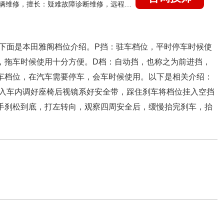
国家认证的汽车维修技师，15年德美日等各系车辆维修，擅长：疑难故障诊断维修，远程维修技术指导
下面是本田雅阁档位介绍。P挡：驻车档位，平时停车时候使
，拖车时候使用十分方便。D档：自动挡，也称之为前进挡，
车档位，在汽车需要停车，会车时候使用。以下是相关介绍：
入车内调好座椅后视镜系好安全带，踩住刹车将档位挂入空挡
手刹松到底，打左转向，观察四周安全后，缓慢抬完刹车，抬