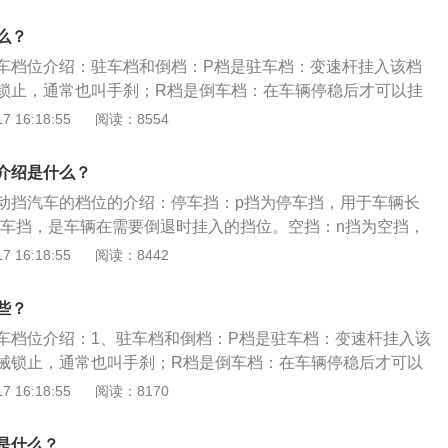
空挡，汽车在空挡情况下会处于低耗能静止状态，在等红绿灯或
片进行升降档。手动模式虽然繁琐一些，不过可以精确控制合适转速
用，可以避免汽车再次启动对变速箱造成一定损耗。D档：D档
换。2、不同路况的档位选择：①上坡：上坡时需要较大的动
么？
何路段使用，在这个档位上可以直接踩油门来控制行驶的速
D-”对车辆进行减档，获得高扭矩爬坡。有些坡道坡度不大，此
车档位介绍：驻车档和倒档：P档是驻车档：变速杆挂入该档
力浪费，要及时使用“D+”进行升档。如果动力还是不够，可以
锁止，通常也叫手刹；R档是倒车档：在车辆停稳后才可以挂
②下坡：利用“D+”升至D2或D3档，可以牵制发动机达到制动
车辆后退行驶，比如倒车入库等。空档和常规档位：N档是空
 16:18:55
阅读：8554
，2/3档就能达到牵制车辆的要求，坡地特别陡时请用1档配合
入该位置时变速箱不啮合任何档位，切入该档后没有动力输
发现车辆逐渐加速下坡无法控制，就要及时利用“D-”降档增强
置（常规换挡程序）：变速杆移入该位置时变速箱在发动机转
介绍是什么？
。
档，换档点取决于发动机负荷、驾驶员的驾驶方式及车速。
动挡汽车的档位的介绍：停车挡：p挡为停车挡，用于车辆长
倒车挡，是车辆在需要倒退时挂入的挡位。空挡：n挡为空挡，
且不熄火的状态下挂入的挡位；d挡为前进挡，当换挡杆置于d
 16:18:55
阅读：8442
节气门的开度和车速数据来自动切换挡位。运动模式：s挡为运
驶起来更运动；m挡是指手动模式，当换挡杆挂入m挡时，换
些？
成；I挡为低速挡。
车档位介绍：1、驻车档和倒档：P档是驻车档：变速杆挂入该
械锁止，通常也叫手刹；R档是倒车档：在车辆停稳后才可以
于车辆后退行驶，比如倒车入库等。2、空档和常规档位：N档
 16:18:55
阅读：8170
杆移入该位置时变速箱不啮合任何档位，切入该档后没有动力
位置（常规换挡程序）：变速杆移入该位置时变速箱在发动机
是什么？