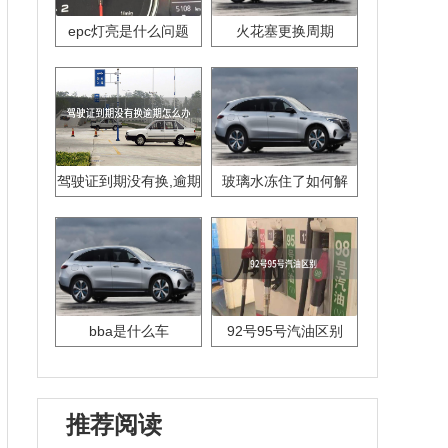
epc灯亮是什么问题
火花塞更换周期
驾驶证到期没有换,逾期
玻璃水冻住了如何解
怎么办??
决？
bba是什么车
92号95号汽油区别
推荐阅读