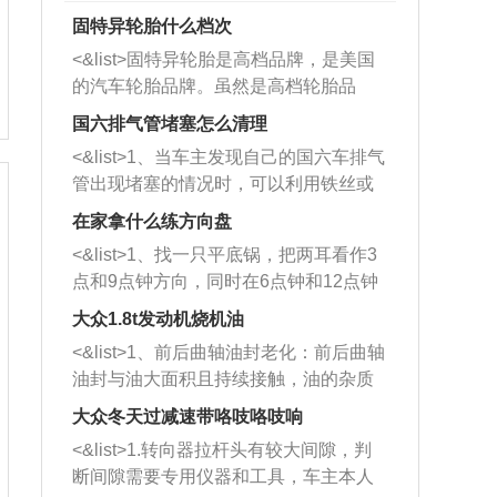
固特异轮胎什么档次
<&list>固特异轮胎是高档品牌，是美国
的汽车轮胎品牌。虽然是高档轮胎品
牌，但是中高低端的轮胎都有生产，这
国六排气管堵塞怎么清理
也是为了更好的开拓市场。
<&list>1、当车主发现自己的国六车排气
管出现堵塞的情况时，可以利用铁丝或
者是细棍，直接将杂物给取出来，如果
在家拿什么练方向盘
堵塞情况比较严重，也可以采取应急措
<&list>1、找一只平底锅，把两耳看作3
施。 <&list>2、直接利用木棍将所有的
点和9点钟方向，同时在6点钟和12点钟
杂物推到排气管里面的位置处，然后将
方向做一个标记。 <&list>2、双手握住
三元催化器拆解开，就可以将堵塞的东
大众1.8t发动机烧机油
平底锅两耳，然后往左打半圈、一圈、
西取出来。但如果是因为积碳过多引起
<&list>1、前后曲轴油封老化：前后曲轴
一圈半的练习，往右同样也要打相同的
的堵塞，就需要将三元催化器泡在草酸
油封与油大面积且持续接触，油的杂质
圈数。 <&list>3、最后强调要反复练
中进行清洗。 <&list>3、也可以利用清
和发动机内持续温度变化使其密封效果
习，这样就可以形成肌肉记忆，在真实
大众冬天过减速带咯吱咯吱响
洗剂对堵塞的情况得到解决，将清洗剂
逐渐减弱，导致渗油或漏油。<&list>2、
驾驶车辆时，不需要记忆也能打好方
放在燃油箱中，与燃油混合后，车辆启
<&list>1.转向器拉杆头有较大间隙，判
活塞间隙过大：积碳会使活塞环与缸体
向。
动时，就可以和汽油一起进入到燃烧
断间隙需要专用仪器和工具，车主本人
的间隙扩大，导致机油流入燃烧室中，