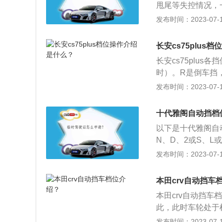
门踏板即可。5、S
甩尾等失控情况，
档，下移降档。
和山路爬坡的情况
灯）：作用为警示
发布时间：2023-07-17
倒车影像，雷达监
的情况，松开刹车
长安cs75plus
车主再次踩下油门
长安cs75plu
后，发动机会短暂
时）。R是倒车挡
动。
速箱会在1-5挡
发布时间：2023-07-17
箱在手动挡模式切换。
5*1710mm，轴
十代雅阁自动挡档
的是8挡手自一体变
以下是十代雅阁自
可能出现的挡位还有
N、D、2或S、L
可以自由换挡，但
位：R为倒挡，N
发布时间：2023-07-17
辆动力加大，造成
运动模式。5、低
升挡。踩住车辆刹
的扩展资料：1、
前推动挡把为N挡
本田crv自动挡车
不同，通常情况下
下挡把上的P键，
本田crv自动挡
动挡学习难度更大
此，此时车轮处于
手动挡的驾照是C
车时挂此挡。3、
发布时间：2023-07-17