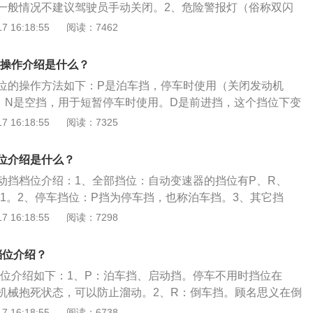
（Sport）档：S代表运动模式，让车辆快速加速，适用于超车
一般情况不建议驾驶员手动关闭。2、危险警报灯（俗称双闪
。
周围的其它车辆，以防追尾。3、驻车雷达/影像：中控屏显示
 16:18:55
阅读：7462
测靠近障碍物时会有报警音。4、自动驻车：在红绿灯等停车
踏板后，自动驻车功能会锁住车轮，解放车主的脚部疲劳。当
档位操作介绍是什么？
踏板时，电子驻车就会解锁车轮。5、自动启停：功能启动
s各挡位的操作方法如下：P是泊车挡，停车时使用（关闭发动机
处于关闭状态。当车主的脚离开刹车踏板时，车辆将重新启
，N是空挡，用于短暂停车时使用。D是前进挡，这个挡位下变
根据速度和油门情况自动切换。M同样是前进挡，这个挡位下变速
 16:18:55
阅读：7325
长安cs75plus是一款紧凑型SUV，长宽高分别为4700*186
距为2710mm。该车搭载了一台2.0L涡轮增压发动机，与之匹配
位介绍是什么？
速箱，最大马力233Ps，最大功率171kW。其他自动挡车辆
动挡档位介绍：1、全部挡位：自动变速器的挡位有P、R、
S挡、L挡。S表示运动模式（sport），在这个挡位下变速箱
或1。2、停车挡位：P挡为停车挡，也称泊车挡。3、其它挡
是换挡时机会延迟，使发动机在高转速上保持较长时间，使车
为空挡、D为前进挡，也称驱动挡。4、运动模式：S或2挡表示
 16:18:55
阅读：7298
油耗增加。L表示低速挡，这个挡位时变速箱会保持在1挡而不
速挡：L或1为低速挡，也称1挡。以下是手动挡与自动挡的区别
车，右手大拇指按住挡把上的按键，向后推动挡把为D挡，向
学习周期方面：手动挡的车比自动挡要复杂，所以学习的周期
，再向前推一次为R挡。车辆停车后，无论是在哪个挡位，按一
档位介绍？
学习手动挡的车要比自动挡至少多一个月的时间，而且由于手
车辆都会重回P挡。
车档位介绍如下：1、P：泊车挡、启动挡。停车不用时挡位在
，所以驾照考试的通过率也要更低一点。2、考取驾照方面：
机械抱死状态，可以防止溜动。2、R：倒车挡。顾名思义在倒
1等级，而自动挡的驾照是C2等级。拿自动挡驾照的人不可以
N：空挡。暂时停车时，用此挡位。4、D：前进挡，手动挡。
 16:18:55
阅读：6738