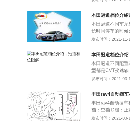
开手动挡的车，但
这个挡位下变速箱
为手动挡的学习更
挂入此挡时，挡位
宜，一般自动挡学
本田冠道档位介绍
时间，使汽车动力
本田冠道不同车系
保持在1挡而不升
长时间停车的时候
位车辆可以怠速滑
发布时间：2021-11-10
车主只需要对加速
仪表信息显示屏上
本田冠道档位介绍
求来对档位进行切
本田冠道不同配置车
停车的时候使用这
型都是CVT变速箱
挡；若车辆需要长
箱，使用的是按钮换
发布时间：2021-03-11
是空挡上面；D挡
D四个基本档位。
实际情况对档位进
的档位。其中P挡
丰田rav4自动挡
时使用；N挡是空
丰田rav4自动挡
根据实际情况换挡
档：空挡 D档：
的变速器还有自动
置于D位置。 M
发布时间：2021-03-10
辆静止或以低于2
择档域可获得适当的
开，变速箱处于P