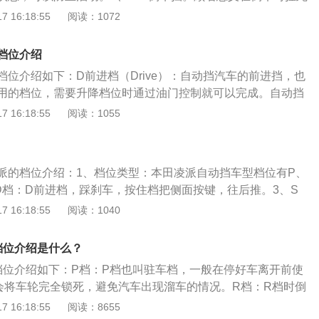
加大。6、L低速挡：在冰雪路面或遇到堵车时，由于车辆行驶
。暂时停车时，用此挡位。4、D：前进挡，手动挡。这个挡位
 16:18:55
阅读：1072
容易让档位忽高忽低，增加油耗，这时换成L挡，能保证车辆档
5挡根据速度和油门情况自动切换。5、S：运动模式。挂入此挡
挡之间，避免增加油耗和车辆磨损。
切换，只是换挡时机延迟，让发动机保持高转速一段时间，使
档位介绍
此挡位下会造成油耗加大。6、L：低挡位。变速箱会保持在1
档位介绍如下：D前进档（Drive）：自动挡汽车的前进挡，也
在坡道等情况下使用，下坡时也有一定的制动功能。
用的档位，需要升降档位时通过油门控制就可以完成。自动挡
：1、P停车档（Parking）：汽车停止后，挂上P档车辆就开
 16:18:55
阅读：1055
目前有些车型会独立出P档，称为电子制动，原理一样。2、R
se）：车辆停止时才能挂入该档位，倒挡是实现整车后退功能的
（Sport）：D档与S档的区别只是电脑切换不同的换档程序，
派的档位介绍：1、档位类型：本田凌派自动挡车型档位有P、
切换，并不存在损坏变速器等不良影响。适合超车使用，不适
、D档：D前进档，踩刹车，按住档把侧面按键，往后推。3、S
L低速档（Low）：车辆下坡时，挂入低速档减少刹车制动；车
在需要扭矩情况使用。在D档位置再往后拉动档把即可完成档位
 16:18:55
阅读：1040
档爬坡会更有力。6、N是空档（Neutral）：空挡是暂时停
，需要再往后拉（此过程不需要踩刹车）。4、N档：N空档，
如等红绿灯时，同时应拉起手刹。下坡时禁用该档位。思域是
顺势往前推动档把。5、R档：R倒车档，按住侧边按钮，继续
推出的一款紧凑型轿车，这款车在汽车市场上的表现可以说是
档位介绍是什么？
6、P档：P驻车档，按住档位把手P按钮不放。7、手动挡：手
这款车的运动气息十足，加上强劲的动力表现，这款车也被很
档位介绍如下：P档：P档也叫驻车档，一般在停好车离开前使
础上，继续将档把往边推移即可切入手动档操作。档把上移升
为神车。在动力方面，这款车共推出了两款动力车型，分别搭
会将车轮完全锁死，避免汽车出现溜车的情况。R档：R档时倒
田凌派换挡操作技巧：1、换挡拨片的使用：在“D”档位置，踩
5T涡轮增压发动机，其中，1.0T发动机是三缸发动机，1.5T发动
倒车的时候使用，需要注意的是只有汽车在完全静止时才能挂
 16:18:55
阅读：8655
推动把手，就能切换手动模式。这时候，可以通过方向盘