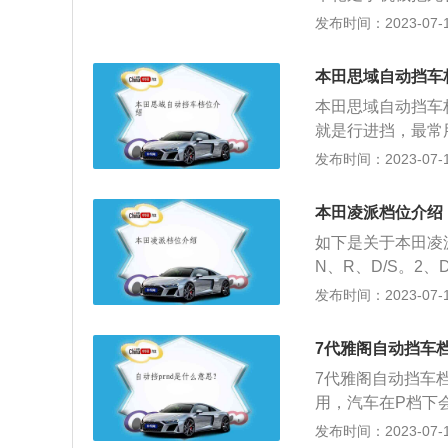
时间，使车辆动力
挡。3、N：空挡
发布时间：2023-07-17
缓慢，如果挂D挡
下变速箱会在1-
位始终在1挡或2
时，挡位可以自由
本田思域自动挡车
汽车动力增加。但
本田思域自动挡车
挡而不升挡，可以
就是行进挡，最常
车其他档位详细介绍
发布时间：2023-07-17
始制动防止移动。
倒车档（Rever
本田凌派档位介绍
档位。3、S运动档
如下是关于本田凌
所以S档可以随时
N、R、D/S。2
合高速使用。4、
档：S即运动档，
发布时间：2023-07-17
辆上坡时，挂入低速
挂入。要解除S档
车挂入该档位，例
用拇指按住侧键，
东风本田汽车旗下
7代雅阁自动挡车
将档把向前推动。
非常优秀的，因为
7代雅阁自动挡车
动模式，在D档基
多年轻的车主称之
用，汽车在P档下
档，下移降档。本
载的是1.0T和1.
车档。在车辆需要
发布时间：2023-07-17
住刹车，然后往右
机是四缸发动机。