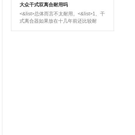
室，最后形成废气排出，就可以让三元
无法制作，需要将车辆送到修理厂或4s
造成烧机油。<&list>3、机油粘度。使用
大众干式双离合耐用吗
催化器得到清洗，排气管堵塞的情况就
店；<&list>2.车辆半轴套管防尘罩破
机油粘度过小的话，同样会有烧机油现
<&list>总体而言不太耐用。<&list>1、干
能够得到解决。
裂，破裂后会出现漏油现象，使半轴磨
象，机油粘度过小具有很好的流动性，
式离合器如果放在十几年前还比较耐
损严重，磨损的半轴容易损坏，产生异
容易窜入到气缸内，参与燃烧。<&list>
用，但是由于现在的汽车发动机动力输
响；<&list>3.稳定器的转向胶套和球头
4、机油量。机油量过多，机油压力过
出越来越高，使得干式离合器散热不足
老化，一般是使用时间过长造成的。解
大，会将部分机油压入气缸内，也会出
的缺陷也逐渐暴露出来。<&list>2、由于
决方法是更换新的质量好的转向橡胶套
现烧机油。<&list>5、机油滤清器堵塞：
干式双离合的工作环境暴露在空气中，
和球头。
会导致进气不畅，使进气压力下降，形
而离合器的散热也是通离合器罩上面的
成负压，使机油在负压的情况下吸入燃
几个小孔来进行散热。但是在行驶过程
烧室引起烧机油。<&list>6、正时齿轮或
中变速箱需要换挡，就不得不使得离合
链条磨损：正时齿轮或链条的磨损会引
器频繁工作。<&list>3、长时间的低速行
起气阀和曲轴的正时不同步。由于轮齿
驶以及过于频繁的启停，导致离合器的
或链条磨损产生的过量侧隙，使得发动
温度不断升高，而低速行驶时空气流动
机的调节无法实现：前一圈的正时和下
效率不高，无法将离合器中的热量有效
一圈可能就不一样。当气阀和活塞的运
的带走，导致离合器内部的温度不断升
动不同步时，会造成过大的机油消耗。
高，加速离合器的磨损。
解决方法：更换正时齿轮或链条。<&list
>7、内垫圈、进风口破裂：新的发动机
设计中，经常采用各种由金属和其他材