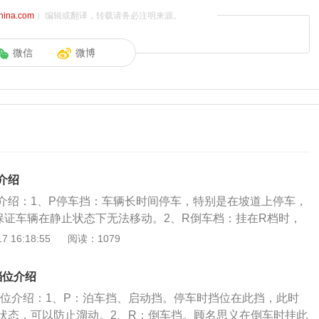
china.com
）编辑或翻译，转载请务必注明来源。
微信
微博
介绍
介绍：1、P停车挡：车辆长时间停车，特别是在坡道上停车，
保证车辆在静止状态下无法移动。2、R倒车档：挂在R档时，
转方向与发动机旋转方向相反，汽车实现倒退行驶，不得在汽
 16:18:55
阅读：1079
下挂入R档。3、N空挡：短暂停车时要挂这个挡位，比如等红
D前进挡：挂在D档时，变速箱内部的齿轮根据车速、节气门开
档位介绍
按照设定的换挡规律，在最低挡位至最高挡位之间自动切换。
车档位介绍：1、P：泊车挡、启动挡。停车时挡位在此挡，此时
这个档位下变速箱可以自由换挡，使发动机在高转速上保持较长
状态，可以防止溜动。2、R：倒车挡。顾名思义在倒车时挂此