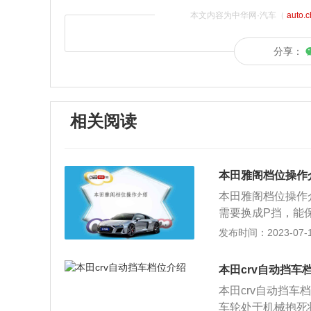
本文内容为中华网·汽车（
auto.
分享：
相关阅读
本田雅阁档位操作
本田雅阁档位操作
需要换成P挡，能
变速器的输出轴旋
发布时间：2023-07-17
车没有停稳的情况
灯或等人时。4、
本田crv自动挡车
度等因素的变化，
本田crv自动挡
5、S运动挡：在
车轮处于机械抱死