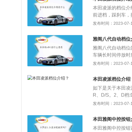
转速范围内自动加
本田凌派的档位介
前进档，踩刹车，
况使用。在D档位
发布时间：2023-07-17
拉一。（此过程不
把。R档：倒车档
雅阁八代自动档位
位把手P按钮不放
雅阁八代自动档位的
档操作。档把上移
车辆长时间停放时
后往右推动把手，就
使汽车不能移动。
发布时间：2023-07-17
行升降档。手动模
的机械部分会受到损
切换。不同路况的
倒退时挂入的档位
辆进行减档，获得
本田凌派档位介绍
转，实现倒档行驶
费，要及时使用“
如下是关于本田凌
杆移至R挡。要注
坡：利用“D+”升
R、D/S。2、D
损坏变速箱。3、N
档就能达到牵制车
S：即运动档，在
发布时间：2023-07-17
状态下需要挂入的
车辆逐渐加速下坡
入。要解除S档，
机的动力不会输出给
用拇指按住侧键，
前进档、驱动档，
本田雅阁中控按钮
将档把向前推动。6
自动切换档位。该
本田雅阁中控按钮
动模式：在D档基