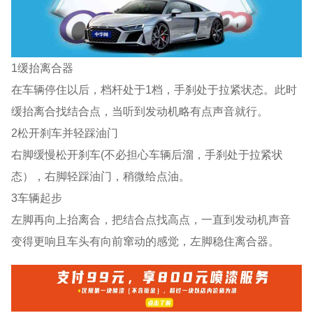
1缓抬离合器
在车辆停住以后，档杆处于1档，手刹处于拉紧状态。此时
缓抬离合找结合点，当听到发动机略有点声音就行。
2松开刹车并轻踩油门
右脚缓慢松开刹车(不必担心车辆后溜，手刹处于拉紧状
态），右脚轻踩油门，稍微给点油。
3车辆起步
左脚再向上抬离合，把结合点找高点，一直到发动机声音
变得更响且车头有向前窜动的感觉，左脚稳住离合器。