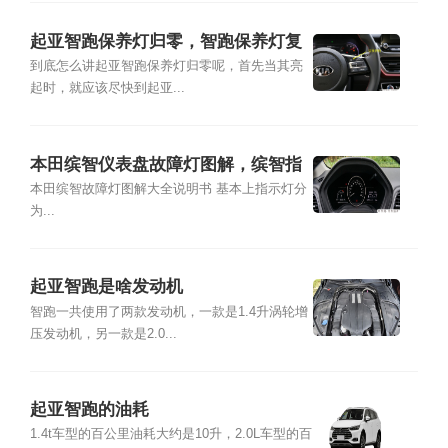
起亚智跑保养灯归零，智跑保养灯复
位图解
到底怎么讲起亚智跑保养灯归零呢，首先当其亮
起时，就应该尽快到起亚...
本田缤智仪表盘故障灯图解，缤智指
示灯图解大全
本田缤智故障灯图解大全说明书 基本上指示灯分
为...
起亚智跑是啥发动机
智跑一共使用了两款发动机，一款是1.4升涡轮增
压发动机，另一款是2.0...
起亚智跑的油耗
1.4t车型的百公里油耗大约是10升，2.0L车型的百