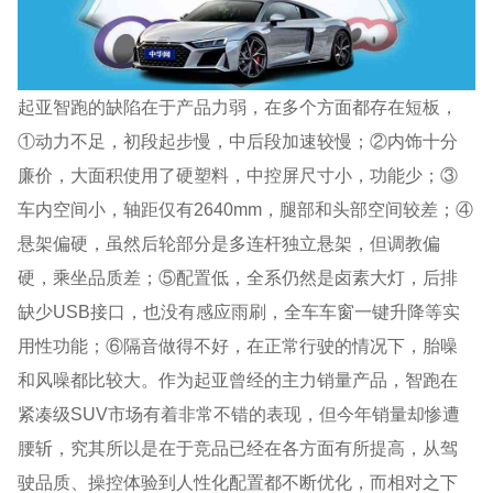
起亚智跑的缺陷在于产品力弱，在多个方面都存在短板，
①动力不足，初段起步慢，中后段加速较慢；②内饰十分
廉价，大面积使用了硬塑料，中控屏尺寸小，功能少；③
车内空间小，轴距仅有2640mm，腿部和头部空间较差；④
悬架偏硬，虽然后轮部分是多连杆独立悬架，但调教偏
硬，乘坐品质差；⑤配置低，全系仍然是卤素大灯，后排
缺少USB接口，也没有感应雨刷，全车车窗一键升降等实
用性功能；⑥隔音做得不好，在正常行驶的情况下，胎噪
和风噪都比较大。作为起亚曾经的主力销量产品，智跑在
紧凑级SUV市场有着非常不错的表现，但今年销量却惨遭
腰斩，究其所以是在于竞品已经在各方面有所提高，从驾
驶品质、操控体验到人性化配置都不断优化，而相对之下