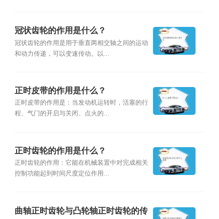
冠状齿轮的作用是什么？
冠状齿轮的作用是用于垂直两相交轴之间的运动
和动力传递，可以变速传动。以...
正时皮带的作用是什么？
正时皮带的作用是：当发动机运转时，活塞的行
程、气门的开启与关闭、点火的...
正时齿轮的作用是什么？
正时齿轮的作用：它能在机械装置中对完成相关
控制功能起到时间尺度定位作用...
曲轴正时齿轮与凸轮轴正时齿轮的传