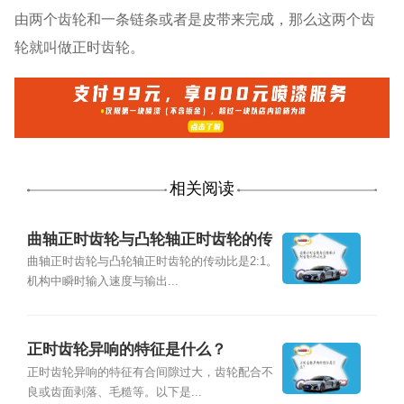
由两个齿轮和一条链条或者是皮带来完成，那么这两个齿
轮就叫做正时齿轮。
相关阅读
曲轴正时齿轮与凸轮轴正时齿轮的传
动比是
曲轴正时齿轮与凸轮轴正时齿轮的传动比是2:1。
机构中瞬时输入速度与输出...
正时齿轮异响的特征是什么？
正时齿轮异响的特征有合间隙过大，齿轮配合不
良或齿面剥落、毛糙等。以下是...