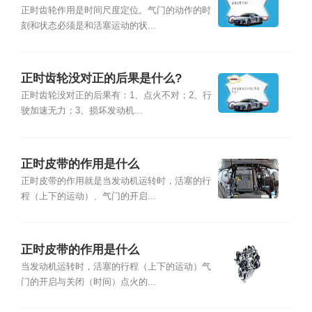
正时齿轮作用是时间尺度定位。气门的动作的时
刻和状态必须是和活塞运动的状...
正时齿轮没对正的后果是什么?
正时齿轮没对正的后果有：1、点火不对；2、行
驶加速无力；3、损坏发动机...
正时皮带的作用是什么
正时皮带的作用就是当发动机运转时，活塞的行
程（上下的运动）、气门的开启...
正时皮带的作用是什么
当发动机运转时，活塞的行程（上下的运动）气
门的开启与关闭（时间）点火的...