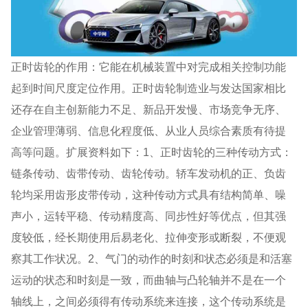
正时齿轮的作用：它能在机械装置中对完成相关控制功能
起到时间尺度定位作用。正时齿轮制造业与发达国家相比
还存在自主创新能力不足、新品开发慢、市场竞争无序、
企业管理薄弱、信息化程度低、从业人员综合素质有待提
高等问题。扩展资料如下：1、正时齿轮的三种传动方式：
链条传动、齿带传动、齿轮传动。轿车发动机的正、负齿
轮均采用齿形皮带传动，这种传动方式具有结构简单、噪
声小，运转平稳、传动精度高、同步性好等优点，但其强
度较低，经长期使用后易老化、拉伸变形或断裂，不便观
察其工作状况。2、气门的动作的时刻和状态必须是和活塞
运动的状态和时刻是一致，而曲轴与凸轮轴并不是在一个
轴线上，之间必须得有传动系统来连接，这个传动系统是