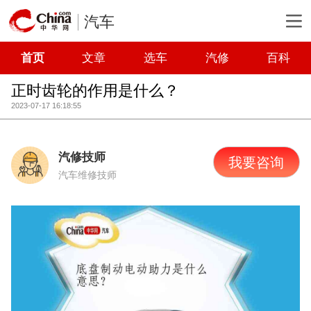
汽车
首页
文章
选车
汽修
百科
正时齿轮的作用是什么？
2023-07-17 16:18:55
汽修技师
我要咨询
汽车维修技师