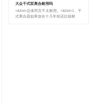
室，最后形成废气排出，就可以让三元
无法制作，需要将车辆送到修理厂或4s
造成烧机油。<&list>3、机油粘度。使用
大众干式双离合耐用吗
催化器得到清洗，排气管堵塞的情况就
店；<&list>2.车辆半轴套管防尘罩破
机油粘度过小的话，同样会有烧机油现
<&list>总体而言不太耐用。<&list>1、干
能够得到解决。
裂，破裂后会出现漏油现象，使半轴磨
象，机油粘度过小具有很好的流动性，
式离合器如果放在十几年前还比较耐
损严重，磨损的半轴容易损坏，产生异
容易窜入到气缸内，参与燃烧。<&list>
用，但是由于现在的汽车发动机动力输
响；<&list>3.稳定器的转向胶套和球头
4、机油量。机油量过多，机油压力过
出越来越高，使得干式离合器散热不足
老化，一般是使用时间过长造成的。解
大，会将部分机油压入气缸内，也会出
的缺陷也逐渐暴露出来。<&list>2、由于
决方法是更换新的质量好的转向橡胶套
现烧机油。<&list>5、机油滤清器堵塞：
干式双离合的工作环境暴露在空气中，
和球头。
会导致进气不畅，使进气压力下降，形
而离合器的散热也是通离合器罩上面的
成负压，使机油在负压的情况下吸入燃
几个小孔来进行散热。但是在行驶过程
烧室引起烧机油。<&list>6、正时齿轮或
中变速箱需要换挡，就不得不使得离合
链条磨损：正时齿轮或链条的磨损会引
器频繁工作。<&list>3、长时间的低速行
起气阀和曲轴的正时不同步。由于轮齿
驶以及过于频繁的启停，导致离合器的
或链条磨损产生的过量侧隙，使得发动
温度不断升高，而低速行驶时空气流动
机的调节无法实现：前一圈的正时和下
效率不高，无法将离合器中的热量有效
一圈可能就不一样。当气阀和活塞的运
的带走，导致离合器内部的温度不断升
动不同步时，会造成过大的机油消耗。
高，加速离合器的磨损。
解决方法：更换正时齿轮或链条。<&list
>7、内垫圈、进风口破裂：新的发动机
设计中，经常采用各种由金属和其他材