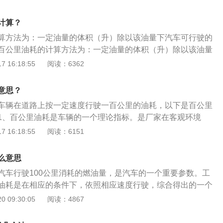
自重，殊不知，车重与油耗的关系成正比。车重每下降10％，
部的沉淀物抽起，如仅仅是阻塞油泵或阻断油路那就算幸运。
若干个百分点；3、错误驾驶，多耗2至3倍油：不正确的驾驶
计算？
最大，在驾驶过程中，特别是在交通不畅、等红灯、变换车道
算方法为：一定油量的体积（升）除以该油量下汽车可行驶的
车的问题最为常见。
百公里油耗的计算方法为：一定油量的体积（升）除以该油量
程（公里）乘以100。扩展内容：1、油耗是一个很复杂的东
 16:18:55
阅读：6362
能、路况和驾驶者的驾驶技术而定。2、国产汽车说明书上标
是等速油耗，等速油耗是指汽车在良好路面上作等速行驶时的
意思？
由于等速行驶是汽车在公路上运行的一种基本工况，而且这种
车辆在道路上按一定速度行驶一百公里的油耗，以下是百公里
以得到广泛采用。
1、百公里油耗是车辆的一个理论指标。是厂家在客观环境
底盘的测功机测得的值转换为速度参数，再指定速度行驶，计
 16:18:55
阅读：6151
验百公里油耗数据。2、汽车的动力来源是内燃机，而内燃机
来转变成动力，也就是靠化学能转化成动能。所以必须要有一
么意思
就是百公里油耗。
汽车行驶100公里消耗的燃油量，是汽车的一个重要参数。工
油耗是在相应的条件下，依照相应速度行驶，综合得出的一个
大部分车辆的经济车速在90千米/小时左右，在进行实验的时
 09:30:05
阅读：4867
大多是这个速度。通常情况下这个耗油量并不是固定的，例如
费油，高速公路上更省油，因此通常人们都会这样说：“我这车