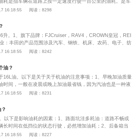
油耗是指车辆在道路上按一定速度行驶一百公里的油耗。是车
。百公里油耗是厂家在客观环境中，用安装在车辆底盘的测功
 16:18:55
阅读：8298
速度参数，再指定速度行驶，计算出车型的理论实验百公里油
油耗：道路功况油耗是车辆在指定道路上按照规定的车速和时
？
验所测定的值进行计算的燃油指标，也叫多功况道路循环油
6升。1、旗下品牌：FJCruiser，RAV4，CROWN皇冠，REI
定每个循环包含各种行驶的功况，并按每个循环中指定的换挡
行业：丰田的产品范围涉及汽车、钢铁、机床、农药、电子、纺
行驶速度、加速、制动和减速等各种指标记录行驶功况。用这
、家庭日用品、化工、化学、建筑机械及建筑业等。丰田汽车
 16:18:55
阅读：8242
较接近实际值。
车与装甲车的最大生产商，并且每年负责大量日本装甲车与军
会体会到制动总泵发出“哒哒哒”的声音。一般来几下深踩刹车
个油？
会自行消失。
于16L油。以下是关于关于机油的注意事项：1、早晚加油质量
油时间，一般在凌晨或晚上加油最省钱，因为汽油也是一种液
缩，凌晨或晚上温度较低，汽油的体积也会冷缩，而中午时整
 16:18:55
阅读：8231
的体积也会随温度升高而增加，并且平时加油都是按体积加，
，而凌晨或晚上加油时，同等体积的油要比中午加得多，因
油？
上加油最划算。2、尽量不要等油灯亮了再加油：因为油泵位
油。以下是影响油耗的因素：1、路面坑洼多耗油：道路不畅或
续工作时温度较高，浸在燃油中可以有效降温。而油灯亮时说
辆长时间在低挡位的状态行驶，必然增加油耗；2、后备箱当
，如果每次都等灯亮再去加油会缩短油泵的使用寿命，存油太
将后备箱当成了仓库，不管有用没用的东西一股脑地塞在后备
 16:18:55
阅读：8227
可能烧毁油泵。如行驶3万公里以上需更加小心，存油太少时