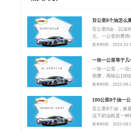
百公里8个油怎么
百公里8油，以深圳为
元。一公里的费用=44
的油耗是按照行驶1
发布时间：2023-10-14
说的8油9油，就是
括驾驶环境和驾驶
一块一公里等于几
低、胎压不足、抓
一块一公里，一百
多，很多司机甚至
用费，再除以10
车辆的指标，工况
程归零，车辆行驶1
发布时间：2023-09-28
里油耗越超过经济
辆1公里是多少油
则无论车速如何，
性车辆上是会表明
前两个规范不适用
100公里8个油一
多种多样方式开展
耗/100*极限*0
百公里8个油，换
不一样，驾驶人员
况下的油耗是一种
的区别。仅有机动
里油耗大于经济速
发布时间：2023-09-04
作。如果是89号汽油
论车速如何，每小