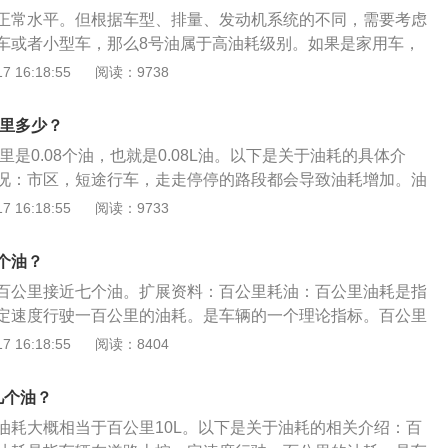
百公里油耗数，汽车快没油的时候（加油指示灯亮），去加油站
正常水平。但根据车型、排量、发动机系统的不同，需要考虑
盘的公里数清零，加200或300元的油（方便计算），然后继续
车或者小型车，那么8号油属于高油耗级别。如果是家用车，
示灯再度亮起的时候，看一下跑了多少公里，就能算出来一公
如果是中型车，油耗很低。汽车油耗高是其驾驶习惯造成的，
 16:18:55
阅读：9738
能是积碳造成的。积碳原因:发动机积碳，汽车长期运行，汽油
积碳和油泥。如果不及时清理这些油泥和积碳，汽车的油耗会
公里多少？
，汽车火花塞的作用是利用高压电产生电火花点燃混合气。如
公里是0.08个油，也就是0.08L油。以下是关于油耗的具体介
下降，混合气燃烧不均匀，导致车速变慢，油耗升高。胎压异
况：市区，短途行车，走走停停的路段都会导致油耗增加。油
对汽车油耗产生影响。当胎压过低或胎面磨损严重时，轮胎与
：驾车人猛踩刹车、车速忽高忽低、长时间发动机空转、见空
 16:18:55
阅读：9733
大，摩擦力增大，滚动阻力增大，油耗自然增加。长时间在车
长距离行车等都会导致油耗增加。车辆耗油原理：百公里油耗
超载车辆的自重，增加车辆的行驶压力，增加车辆的油耗。喷
，车辆在经济车速之内行驶速度越慢，百公里油耗越多，超过
可能是汽车喷油器堵塞造成的，堵塞会大大影响汽车喷油器的
个油？
如果把发动机转速控制在相同的安全转速之内，不管车辆行驶
车油耗增加。车辆传感器故障也是车辆油耗增加的主要原因。
百公里接近七个油。扩展资料：百公里耗油：百公里油耗是指
的耗油量则相同。
故障时，发动机会误以为汽车处于冷态，会一直传输喷油信
定速度行驶一百公里的油耗。是车辆的一个理论指标。百公里
增加。
环境中，用安装在车辆底盘的测功机测得的值转换为速度参
 16:18:55
阅读：8404
驶，计算出车型的理论实验百公里油耗数据。油耗与排量：油
系，但这种关系不是绝对。大的气缸容积(排量)可以容纳更多
几个油？
气燃油)，所以在其他条件全部一致的情况下，一定是气缸容积
油耗大概相当于百公里10L。以下是关于油耗的相关介绍：百
机动力/油耗更好/高。