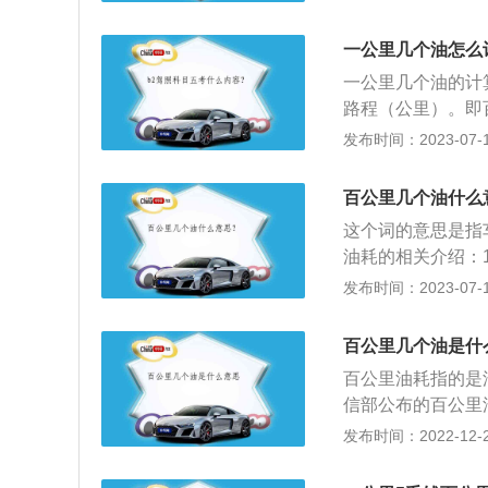
箱内，增加了汽车
油泵一旦将油箱底
油耗也会相应下降
一公里几个油怎么
习惯对油耗的影响
一公里几个油的计
时，急加速、急刹
路程（公里）。即
下汽车可行驶的路
发布时间：2023-07-17
西，要看车子的性
明的百公里油耗都
百公里几个油什么
燃油经济性指标。
这个词的意思是指
油耗容易测定，所
油耗的相关介绍：
中，用安装在车辆
发布时间：2023-07-17
算出车型的理论实
是靠消耗石油燃料
百公里几个油是什
个规定的标准，这
百公里油耗指的是
信部公布的百公里
数据。一般而言，
发布时间：2022-12-20
候，选择的速度也
你在市区跑肯定更