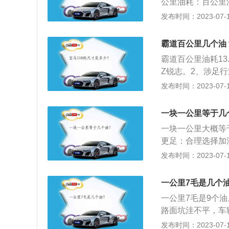
公里油耗：百公里
辆的一个理论指标
发布时间：2023-07-17
机测得的值转换为
耗数据。道路功况
霸道百公里几个油
间行驶，用反复试
霸道百公里油耗13.
耗。在规范中，规
Z锐志。2、涉足
时刻、停车时间、
织机械、纤维织品
发布时间：2023-07-17
种方法的测定值比
依然是日本军用汽
用汽车维护。同时
一块一公里等于几
或者行驶几天后就
一块一公里大概等
更足：合理选择加
体，考虑到热胀冷
发布时间：2023-07-17
体温度较高，汽油
并不是按重量加油
一公里7毛是几个
此，选择凌晨或晚
一公里7毛是9个
于油箱内，油泵连
路面坑洼不平，车
明油面已低于油泵
仓库，油耗增多：
发布时间：2023-07-17
少或燃油耗尽还有