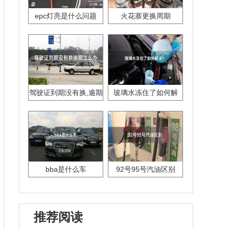
epc灯亮是什么问题
火花塞更换周期
驾驶证到期没有换,逾期
玻璃水冻住了如何解
怎么办??
决？
bba是什么车
92号95号汽油区别
推荐阅读