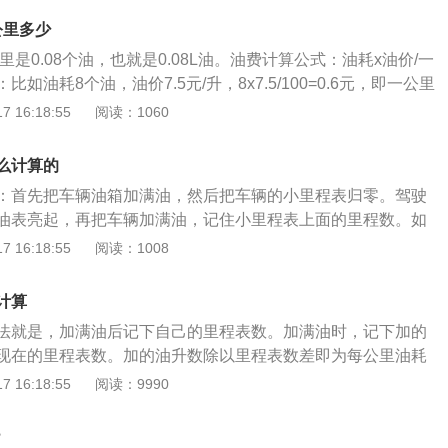
29个油；如果是92号汽油，7.54元/升，100元，就是13.26
步前的发动机的起动质量与油料消耗有直接关系，起动次数越
3.26升/百公里，即13.26个油；如果是95号汽油，8.09元/
公里多少
。因此提高起动质量是节约燃油的重要环节。车辆发动后的起
2.36升，也就是说油耗是12.36升/百公里，即12.36个油。
里是0.08个油，也就是0.08L油。油费计算公式：油耗x油价/一
一定的影响。汽车平稳起步和均匀加速，比急起步猛然加速要
如油耗8个油，油价7.5元/升，8x7.5/100=0.6元，即一公里
在起步和提速上节约燃油，在车辆起步时应选择抵挡，应平稳
个省油小窍门：省油诀窍一：保证胎压正常。首先一定要保证
 16:18:55
阅读：1060
速与节油经济车速是汽车以直接挡或超速挡形式时，燃油消耗
既不能高也不能低，高了或者低了除了影响油耗之外还非常容
在相同的道路上行使，车速不同，油耗也不同。因此，只有在
胎也是非常危险的。省油诀窍二：好的驾驶习惯平时驾驶习惯
油耗最低。所以汽车在形式中应当用直接档或高速档中速行
么计算的
温柔。尽量避免暴力关门、暴力踩油门、暴力刹车。省油诀窍
油耗。
：首先把车辆油箱加满油，然后把车辆的小里程表归零。驾驶
尽量加好一点的汽油，这里所说的好一点的汽油不是说标号比
油表亮起，再把车辆加满油，记住小里程表上面的里程数。如
说95号汽油就比92号汽油要好的，所谓的这个标号只是一个辛
升，车辆行驶了500km，通过加油的流量来除以里程之后再乘以
 16:18:55
阅读：1008
对于汽车来说适合的才是最好的。比如你的汽车上写着要加92
百公里油耗为八升。通过这种方式就能够计算出车辆的百公里油
95号的汽油不仅浪费钱，还完全没必要，因为很有可能还不如
车辆的发动机使用年限，车辆发动机的具体排量，以及日常使
竟每个发动机的压缩值是不一样的。除此之外，大家在加油的时
计算
，都是有着一定的关系。日常使用车辆的时候，一些不常用的
中石化这种比较大型的正规的加油站，尽量避免去一些小型的
法就是，加满油后记下自己的里程表数。加满油时，记下加的
，也不能够暴力驾驶，这些都可能影响到车辆的百公里油耗。
油品的质量。省油诀窍四：经常清理积碳爱车使用久了以后就
现在的里程表数。加的油升数除以里程表数差即为每公里油耗
爱车的伤害极大，发动机燃烧室积碳严重的还会引起气缸爆
0Km）：俗称汽车在行驶完100公里的耗油量。实际计算油耗的
 16:18:55
阅读：9990
造成损害，从而严重影响汽车安全，并且汽车的排放也会超
后记下自己的里程表数。下次再去加满油时，记下加的油升
年审检测，还直接加重污染环境的危害。积碳还会导致汽车耗
的里程表数。加的油升数/里程表数差即为每公里油耗数。这个
？
就和车主的消费直接相关，这无疑将加重车主的经济负担。