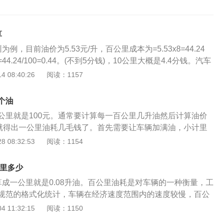
算
例，目前油价为5.53元/升，百公里成本为=5.53x8=44.24
.24/100=0.44。(不到5分钱)，10公里大概是4.4分钱。汽车
00公里(通常是100公里)所消耗的燃油来计算的。比如人们常
 08:40:26
阅读：1157
说100公里消耗8升9升油。汽车油耗水平与很多因素有关，包
习惯。比如发动机空长时间转弯、紧急制动、行驶速度忽高忽
个油
拍视线空、低档、高速、长途行驶等。现在中国的车主越来越
公里就是100元。通常要计算每一百公里几升油然后计算油价
可以说是“不专业”，驾驶习惯差，导致油耗高。百公里油耗是
0就得出一公里油耗几毛钱了。首先需要让车辆加满油，小计里
油耗是格式化统计的标准。车辆在经济速度内行驶越慢，百公
00km后进行加油，用加油的价格，除以100，就能够得到车
 08:32:53
阅读：1154
速度，反之亦然。如果发动机转速控制在相同的安全转速内，
钱，比如说加满使用了60米，就代表着车辆1公里为六毛。机动
每小时的油耗都是相同的。高速公路和工程运输计算油耗时，
出车辆的一百公里油耗，但具体油耗必须自主换算，能够借助
，以每小时油耗计算更准确。每小时油耗计算公式:每百公里油
公里多少
换算，只需可以做到目地就可以，依据每一个地区石油价格的
.8(极限速度为最高安全速度)。
算成一公里就是0.08升油。百公里油耗是对车辆的一种衡量，工
安全驾驶车辆方式的不一样。车辆的油耗上边是有的，非常大
规范的格式化统计，车辆在经济速度范围内的速度较慢，百公
性车辆处于一个常规的油耗值范畴内，车辆才能一切正常的运
度则相反，如果发动机转速控制在相同的安全速度范围内，无
 11:32:15
阅读：1150
，7.00元/升，100元，就是14.29升，也就是说油耗是是14.2
时耗油量都是相同的。以下是减少油耗的2个方法：1、车辆起