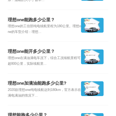
系：油箱的大小于该车...
理想one能跑多少公里？
理想one的工信部纯电续航里程为180公里。理想o
ne的车型介绍：理想...
理想one能开多少公里？
理想one在满油满电车况下，综合工况续航里程可
超800公里，实际续航里...
理想one加满油能跑多少公里?
2020款理想one纯电续航达到180km，官方表示在
满电满油的情况下...
理想能跑多少公里？