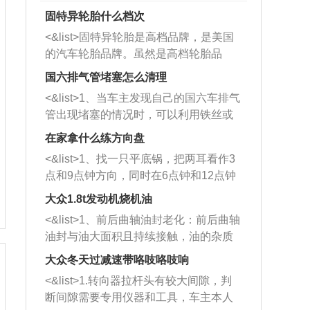
固特异轮胎什么档次
<&list>固特异轮胎是高档品牌，是美国
的汽车轮胎品牌。虽然是高档轮胎品
牌，但是中高低端的轮胎都有生产，这
国六排气管堵塞怎么清理
也是为了更好的开拓市场。
<&list>1、当车主发现自己的国六车排气
管出现堵塞的情况时，可以利用铁丝或
者是细棍，直接将杂物给取出来，如果
在家拿什么练方向盘
堵塞情况比较严重，也可以采取应急措
<&list>1、找一只平底锅，把两耳看作3
施。 <&list>2、直接利用木棍将所有的
点和9点钟方向，同时在6点钟和12点钟
杂物推到排气管里面的位置处，然后将
方向做一个标记。 <&list>2、双手握住
三元催化器拆解开，就可以将堵塞的东
大众1.8t发动机烧机油
平底锅两耳，然后往左打半圈、一圈、
西取出来。但如果是因为积碳过多引起
<&list>1、前后曲轴油封老化：前后曲轴
一圈半的练习，往右同样也要打相同的
的堵塞，就需要将三元催化器泡在草酸
油封与油大面积且持续接触，油的杂质
圈数。 <&list>3、最后强调要反复练
中进行清洗。 <&list>3、也可以利用清
和发动机内持续温度变化使其密封效果
习，这样就可以形成肌肉记忆，在真实
大众冬天过减速带咯吱咯吱响
洗剂对堵塞的情况得到解决，将清洗剂
逐渐减弱，导致渗油或漏油。<&list>2、
驾驶车辆时，不需要记忆也能打好方
放在燃油箱中，与燃油混合后，车辆启
<&list>1.转向器拉杆头有较大间隙，判
活塞间隙过大：积碳会使活塞环与缸体
向。
动时，就可以和汽油一起进入到燃烧
断间隙需要专用仪器和工具，车主本人
的间隙扩大，导致机油流入燃烧室中，