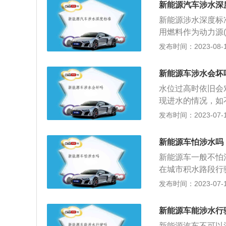
新能源汽车涉水深
新能源涉水深度标
用燃料作为动力源
控制和驱动等先进
发布时间：2023-08-15
车包括纯电动汽车
动机汽车等。电源
新能源车涉水会坏
氢电池、铅酸电池
水位过高时依旧会
是这些电池技术还
现进水的情况，如
动力、续航里程等
也会因为潮湿进而
发布时间：2023-07-17
作为动力来源（或
动力控制和驱动方
新能源车怕涉水吗
汽车。新能源汽车
新能源车一般不怕
V，包括太阳能汽
在城市积水路段行
器、飞轮等高效储
别就是供能模式，
发布时间：2023-07-17
料。新能源与燃油
燃机，没有进气和
力作为动力。2、
就算泡在水里也不
染。氢能源汽车尾
新能源车能涉水行
要求及试验方法》
3、效率高：一般
新能源汽车不可以