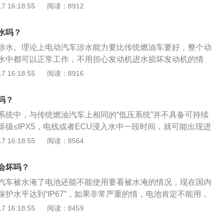
、低速行驶行人提醒、TPMS胎压监测系统、车窗自动落锁等
 16:18:55
阅读：8912
，就要小心，因为这种情况下容易造成车内进水。如果涉水深
封件密封性能会降低，总体的涉水能力是降低的；注意事项：
的这些配置使得这款汽车产品更加高级。小蚂蚁新能源汽车使
车时应该提高警惕，避免发动机进水。目前市面上的新能源汽
水能力虽然比燃油车更强，但是电动汽车也是绝对不能当成船
之前，要先检查充电枪、充电座绝缘体、插针及插孔内是否有
做到了IP67级别，正常情况下，能达到这个级别的电动汽车在
水吗？
为电动汽车在水深40厘米的情况下可以正常行驶，但是个人不
上停车长达半个小时也不会进水。IP67级别已经是现在民用的
2.结合国家标准及部分地方标准，可以认为合格的电动汽车在
涉水。理论上电动汽车涉水能力要比传统燃油车要好，整个动
手机、电脑一般都通用的都是IP67级别防水，代表着在正常情
厘米以下深度的积水涉水时是安全的。但是在涉水过程中要注意
水中都可以正常工作，不用担心发动机进水损坏发动机的情
暂的泡在一米深的水里也不会发生有害的情况。
宜过快，也不宜急加速减速，防止产生大的浪涌；3.对深浅不
含义：新能源汽车是指采用非常规的车用燃料作为动力来源的
 16:18:55
阅读：8916
能贸然进入；4.万一发生高压系统漏电，一般保护系统会自动
力控制和驱动方面的先进技术，形成的技术原理先进、具有新
时，绝对不要重新启动车辆，应尽快离开车辆到安全的地方等
车。新能源汽车的类型：新能源汽车包括纯电动汽车、增程式
吗？
5.整车泡水以后，千万不要重新上电启动车辆，因为此时车辆
力汽车、燃料电池电动汽车、氢发动机汽车等。
系统中，与传统燃油汽车上相同的“低压系统”并不具备可持续
估。这种情况要交专业人员检测整车的绝缘性能及车身电气情
级≤IPX5，电线或者ECU浸入水中一段时间，就可能出现进
电路的短路。以ECU（行车电脑）进水为例，虽然低压系统进
 16:18:55
阅读：8564
员的触电伤害，但会导致车辆无法行驶。如下是相关资料：IP6
汽车一般都会有IP67防护等级，整车和B级高压零部件就必须要
会坏吗？
，最重要的检测指标就是整车涉水能力和B级高压零部件的防
汽车被水淹了电池还能不能使用要看被水淹的情况，现在国内
等级：所谓的IP防护等级，后面的两个数字解释：第1个是固态防
护水平达到“IP67”，如果非常严重的情，电池肯定不能用，
-6，分别表示对从大颗粒异物到灰尘的防护；第2个是液态防护
没有浸水则可以继续使用。以下是新能源汽车的好处：节约燃
 16:18:55
阅读：8459
8，分别表示对从垂直水滴到水底压力情况下的防护，数字越大表
车一般是用天然气、石油气、氢气、电力作为动力，节约了燃