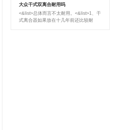
室，最后形成废气排出，就可以让三元
无法制作，需要将车辆送到修理厂或4s
造成烧机油。<&list>3、机油粘度。使用
大众干式双离合耐用吗
催化器得到清洗，排气管堵塞的情况就
店；<&list>2.车辆半轴套管防尘罩破
机油粘度过小的话，同样会有烧机油现
<&list>总体而言不太耐用。<&list>1、干
能够得到解决。
裂，破裂后会出现漏油现象，使半轴磨
象，机油粘度过小具有很好的流动性，
式离合器如果放在十几年前还比较耐
损严重，磨损的半轴容易损坏，产生异
容易窜入到气缸内，参与燃烧。<&list>
用，但是由于现在的汽车发动机动力输
响；<&list>3.稳定器的转向胶套和球头
4、机油量。机油量过多，机油压力过
出越来越高，使得干式离合器散热不足
老化，一般是使用时间过长造成的。解
大，会将部分机油压入气缸内，也会出
的缺陷也逐渐暴露出来。<&list>2、由于
决方法是更换新的质量好的转向橡胶套
现烧机油。<&list>5、机油滤清器堵塞：
干式双离合的工作环境暴露在空气中，
和球头。
会导致进气不畅，使进气压力下降，形
而离合器的散热也是通离合器罩上面的
成负压，使机油在负压的情况下吸入燃
几个小孔来进行散热。但是在行驶过程
烧室引起烧机油。<&list>6、正时齿轮或
中变速箱需要换挡，就不得不使得离合
链条磨损：正时齿轮或链条的磨损会引
器频繁工作。<&list>3、长时间的低速行
起气阀和曲轴的正时不同步。由于轮齿
驶以及过于频繁的启停，导致离合器的
或链条磨损产生的过量侧隙，使得发动
温度不断升高，而低速行驶时空气流动
机的调节无法实现：前一圈的正时和下
效率不高，无法将离合器中的热量有效
一圈可能就不一样。当气阀和活塞的运
的带走，导致离合器内部的温度不断升
动不同步时，会造成过大的机油消耗。
高，加速离合器的磨损。
解决方法：更换正时齿轮或链条。<&list
>7、内垫圈、进风口破裂：新的发动机
设计中，经常采用各种由金属和其他材