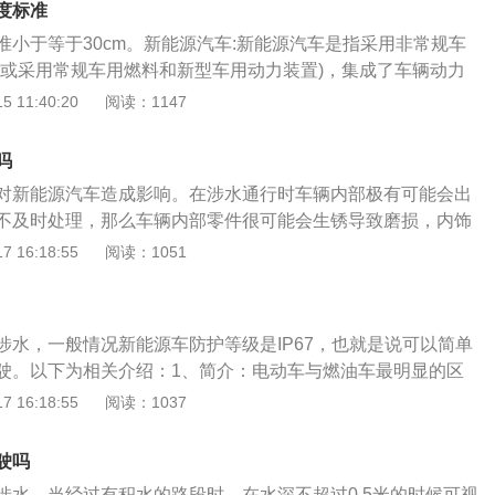
度标准
准小于等于30cm。新能源汽车:新能源汽车是指采用非常规车
(或采用常规车用燃料和新型车用动力装置)，集成了车辆动力
技术，具有先进技术原理、新技术和新结构的汽车。新能源汽
 11:40:20
阅读：1147
、增程式电动汽车、混合动力汽车、燃料电池电动汽车、氢发
:从全球新能源汽车的发展来看，其电源主要有锂离子电池、镍
吗
和超级电容器，其中超级电容器多为辅助电源形式。主要原因
对新能源汽车造成影响。在涉水通行时车辆内部极有可能会出
没有完全成熟或者有明显的缺点。与传统汽车相比，在成本、
不及时处理，那么车辆内部零件很可能会生锈导致磨损，内饰
方面存在诸多差距，这也是制约新能源汽车发展的重要原因。
产生难以除净的异味。新能源汽车是指采用非常规的车用燃料
 16:18:55
阅读：1051
使用常规的车用燃料、采用新型车载动力装置），综合车辆的
面的先进技术，形成的技术原理先进、具有新技术、新结构的
包括四大类型混合动力电动汽车（HEV）、纯电动汽车（BE
涉水，一般情况新能源车防护等级是IP67，也就是说可以简单
车）、燃料电池电动汽车（FCEV）、其他新能源（如超级电容
驶。以下为相关介绍：1、简介：电动车与燃油车最明显的区
能器）汽车等。非常规的车用燃料指除汽油、柴油之外的燃
新能源车是用电池提供能量，不需要靠空气参与，也不存在内
 16:18:55
阅读：1037
对比：1、节约燃油能源：一般用天然气、石油气、氢气、电
排气的问题。2、防水性：新能源车的电池模块是完全封闭，
减少废气排放，有效保护环境：电动汽车不产生尾气，没有污
会有危险，国家质检总局发布的《电动汽车用动力蓄电池安全
气是水，对环境没有污染。基本属于零排放，在限号范围外。
驶吗
中，就明确指出了安全指标及试验方法。具体检验要求为：单
新能源汽车采用新技术，新结构，效率更高。4、噪声低：燃油
涉水，当经过有积水的路段时，在水深不超过0.5米的时候可视