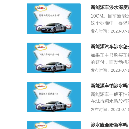
油能源。减少废气
新能源车涉水深度
车不产生尾气，没
10CM。目前新能源
于零排放，所以也
这个标准中，要求新
结构，使它的效率
500m，涉水时间
发布时间：2023-07-17
能源汽车的涉水试验
2012标准，该
新能源汽车涉水怎
30km/h以上的
如果车主只购买车
等于5km/h的速
的赔付，而发动机
以进一步确保新能
加购买涉水险，车
发布时间：2023-07-17
的地方标准，其的
付。以下是关于识
《电动汽车用动力
坏或者灌胶的痕迹
动力电池和模组的
新能源车怕涉水吗
轻松地转动每一个
腐蚀产品，电芯产品
新能源车一般不怕
打开，都有可能是
小时，电池无起火
在城市积水路段行
检查发动机舱内的
别就是供能模式，
发布时间：2023-07-17
及插座，如果内有
燃机，没有进气和
就算泡在水里也不
涉水险会赔新车吗
要求及试验方法》