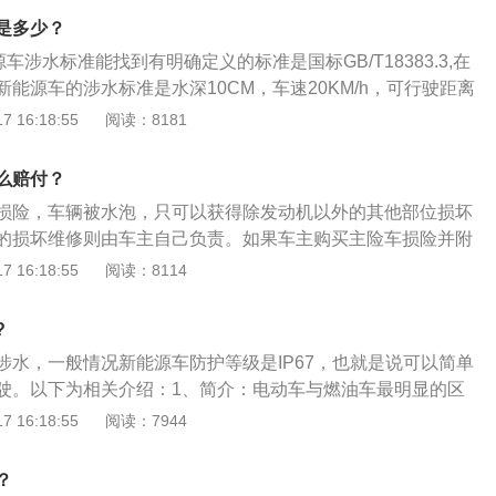
排放：新能源汽车没有废气排放，能有效地保护环境。电动汽
是多少？
有污染。氢能源汽车尾气是水，对环境没有污染。因为基本属
车涉水标准能找到有明确定义的标准是国标GB/T18383.3,在
在限号范围外。效率高：一般新能源汽车采用的是新技术，新
能源车的涉水标准是水深10CM，车速20KM/h，可行驶距离
更高。
为1.5min。如下是相关资料： 涉水试验标准： 其实地方也有新
 16:18:55
阅读：8181
标准。例如上海市纯电动汽车准入政策有强制性DB31T634-
标准要求模拟车辆行驶中的涉水环境，纯电动汽车水深15厘米，以
么赔付？
速度行驶，涉水总时间为10分钟。然后在30厘米的水深中，以大于
损险，车辆被水泡，只可以获得除发动机以外的其他部位损坏
度进行前进、后退行驶，涉水总时间10分钟。通过这个测试，可
的损坏维修则由车主自己负责。如果车主购买主险车损险并附
源汽车具有足够的安全行驶能力。另外北京也有定义电动汽车
被水泡而造成的包括发动机在内的损失都能获得保险公司的赔
 16:18:55
阅读：8114
涉水规定是20CM。 试验方法： 此外根据国家质检总局发布的
别泡水车和事故车的方法：1、检查车锁：看是否有被撬开破
蓄电池安全要求及试验方法》中，明确提供了新能源汽车单体
。然后用钥匙开启每个车门，看看门锁是不是为同一组，能否
安全指标及试验方法。其中该试验有方法要求，含盐海水容易
?
车门锁。应注意，如果转动很费力，甚至快要拧断钥匙时才能
在满充电状态下浸泡3.5%的NaCL(氯化钠、模拟海水)溶液2
涉水，一般情况新能源车防护等级是IP67，也就是说可以简单
因为泡水，导致中控马达生锈导致工作不良。2、发动机舱：
、爆炸等现象。
驶。以下为相关介绍：1、简介：电动车与燃油车最明显的区
照明灯和信号灯组的固定脚架是否断裂或松脱。检查电线接头
新能源车是用电池提供能量，不需要靠空气参与，也不存在内
 16:18:55
阅读：7944
大量泥沙或附着有锈斑，表明可能为泡水车。
排气的问题。2、防水性：新能源车的电池模块是完全封闭，
会有危险，国家质检总局发布的《电动汽车用动力蓄电池安全
？
中，就明确指出了安全指标及试验方法。具体检验要求为：单