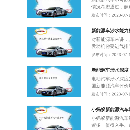
体海水浸泡，电池满
汽车发动机噪音是
情况考虑通过，超
1小时；模组海水浸
发动机那样轰鸣阵
车友实测）。由于
发布时间：2023-07-17
模组，观察1小时
高能到达下裙。电
防护等级是IP6
桩头，新能源车泡
对汽车金属部件，
新能源车涉水能力
车辆涉水后，底盘
如果发现充电站的
对新能源车来讲，
里面的泥沙水会变
还是很危险的。在
发动机需要进气排
造成磨损；位于下
统”并不具备可持续
升了涉水能力。同
发布时间：2023-07-17
上的轮速传感器失
间，就可能出现进
味着车辆在水中会
例，虽然低压系统
车强很多。对于电
新能源车涉水深度
与燃油车相比，电
电动汽车涉水深度
有比较大的差别的
国新能源汽车评价规
池、高压系统、低
水高度可以选择，
发布时间：2023-07-17
本结论。1、在涉
300mm也是刚
常之小；2、在涉
到底盘就是最大的
中，即使进入了高
小蚂蚁新能源汽车
能力要比燃油车强
与燃油车类似，在
小蚂蚁新能源汽车
缝隙，水就会进入
辆功能，例如影响
置多，值得入手。
之一高度时，可以
车辆在新车时期，