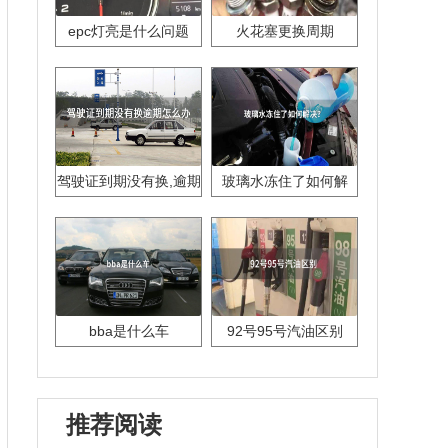
epc灯亮是什么问题
火花塞更换周期
驾驶证到期没有换,逾期
玻璃水冻住了如何解
怎么办??
决？
bba是什么车
92号95号汽油区别
推荐阅读