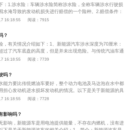
下：1.涉水险：车辆涉水险简称涉水险，全称车辆涉水行驶损
充，浸入3.5%的NaCL溶液2小时，溶液整体浸没电池，观察
因水淹导致的发动机损失进行赔偿的一个险种。2.赔偿条件：
泡，模组满充，浸入3.5%的NaCL盐水2小时，溶液整体浸没
面涉水行驶或被水淹后致使发动机损坏，可给予赔偿。扩展资
 16:18:55
阅读：7915
。
允许的合法驾驶人在使用保险机动车过程中，因下列原因造成
机损坏，保险人按照保险合同约定负责赔偿。（1）遭受暴
吗？
机动车被水淹及排气筒或进气管，驾驶人继续启动机动车或利
险，有关情况介绍如下：1、新能源汽车涉水深度为70厘米：
。（2）遭受暴雨、洪水后：未经必要处理而启动机动车。
超过了汽车底盘的高度，但是并未出现危险。与传统汽油车通
用的“慢进稳出”策略稍有不同的是，电动汽车涉水时反而采用
 16:18:55
阅读：7739
，其中主要的原因就是汽油车如果冲入水的速度太快，水容易
发动机损坏，而电动汽车的动力装置全都封闭运转。2、电动
驶吗？
对于电动汽车来讲，由于不存在内燃机，不用担心进气和排气
水能力要比传统燃油车要好，整个动力电池及马达泡在水中都
水能力要远远高于燃油汽车，一般可以在水深40厘米的情况下
用担心发动机进水损坏发动机的情况。以下是关于新能源的具
车的发动机舱内布局规整，核心部件如电控、电机等都有充分
：新能源汽车是指采用非常规的车用燃料作为动力来源的车，
 16:18:55
阅读：7728
机全封闭，无需跟外界连通。而且一般为了保证安全，电动汽
制和驱动方面的先进技术，形成的技术原理先进、具有新技
输入接头都会符合IPX4或5防护级别。IPX4-IPX6代表设备可
。2、类型：新能源汽车包括纯电动汽车、增程式电动汽车、
等影响；IPX7代表防浸型设计，即使浸在1米深的水中半小时
有影响吗？
料电池电动汽车、氢发动机汽车等。
无影响，新能源车是用电池提供能量，不存在内燃机，没有进
以下是关于新能源汽车的相关介绍：1、简介：新能源汽车是