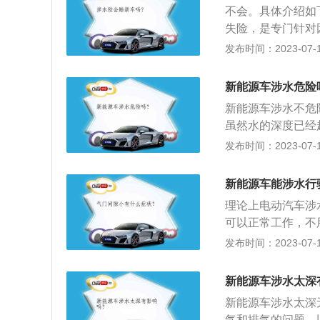
不会。具体介绍如
体海水浸泡，电池满
失险，是专门针对
1小时；模组海水浸
保险车辆在积水路
发布时间：2023-07-17
模组，观察1小时
料：被保险人或其
保险机动车的发动
新能源车涉水危险
雨、洪水时：保险
新能源车涉水不危
用惯性启动机动车
虽然水的深度已经
过涉水路段时候常
发布时间：2023-07-17
了匀速前进的策略
进入到进气口导致
新能源车能涉水行
汽车防水措施：而
理论上电动汽车涉
的问题，所以其涉
可以正常工作，不
正常行驶。电动汽
体介绍：1、含义
发布时间：2023-07-17
的保护措施。电动
综合车辆的动力控
车动力总成与线缆的
术、新结构的汽车
以防止飞溅、喷射
新能源车涉水太深
混合动力汽车、燃
也不会进入内部。
新能源车涉水太深
气和排气的问题。