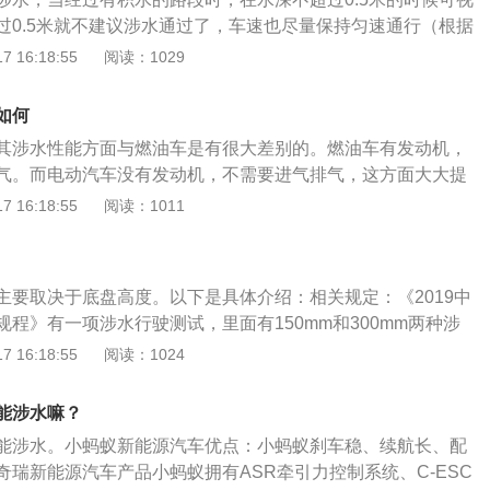
充，浸入3.5%的NaCL溶液2小时，溶液整体浸没电池，观察
行驶过程中主要噪声来源，新能源汽车加速时绝不会像燃油机
过0.5米就不建议涉水通过了，车速也尽量保持匀速通行（根据
泡，模组满充，浸入3.5%的NaCL盐水2小时，溶液整体浸没
阵，特别适合在需要降低噪声污染的城市道路行驶。
新能源车没有排气，所以涉水能力要比燃油车好一点，水位最
 16:18:55
阅读：1029
。如果水位太深对车辆还是会有一定影响，一般情况下电动车
池有足够的防水能力，但漏电短路也会发生在插头或者正负极
7，也就是说可以简单在城市积水路段行驶，但是长时间泡在水里
水之后除了检查电池之外，还应该检查插头等连接处。新能源
和座椅还是有伤害的，所以日常停车要避免车辆浸泡在水中，
如何
部分，刹车、半轴、轴承座、连杆被水泡过会生锈；进防尘套
充电桩，被暴雨淹没请不要贸然靠近充电桩，万一电线有破损
其涉水性能方面与燃油车是有很大差别的。燃油车有发动机，
质，开起来咯咯响；水里面的泥沙甚至会黏附在运转的部件上
电动汽车的电路系统中，与传统燃油汽车上相同的“低压系
气。而电动汽车没有发动机，不需要进气排气，这方面大大提
摆臂的车身高度传感器失效，大灯自动调节高度失灵；轴承座
涉水的能力，防水等级≤IPX5，电线或者ECU浸入水中一段时
时，由于电动汽车的动力电池重量比较大，车辆重心低，这意
 16:18:55
阅读：1011
效等情况发生。
水情况，引起低压电路的短路。以ECU（行车电脑）进水为
更稳定一些。所以从这两方面看电动汽车的涉水能力要比燃油
进水短路不会导致人员的触电伤害，但会导致车辆无法行驶。
动汽车来讲，我们考虑涉水能力主要是考虑其电气系统，因为
动汽车有高压，其高压电气设备、线路方面的防水与燃油车是
主要取决于底盘高度。以下是具体介绍：相关规定：《2019中
。从原理的角度来看，电动汽车涉水主要的影响因素是动力电
程》有一项涉水行驶测试，里面有150mm和300mm两种涉
压系统和线束。通过对原理的分析，我们可以得到下面几个基
对于轿车来说，150mm的水深刚好淹过底盘，对于SUV来说，
 16:18:55
阅读：1024
水的时候，动力电池系统是相对安全的，出现问题的可能性非
好淹过底盘。注意事项：由于新能源车没有排气系统，可以认为淹
水过程中，高压系统也是相对安全的。水很难进入高压系统当
涉水深度，所以新能源汽车暴雨天能开，并且新能源车的涉水
压系统也会有保护迅速的切断整车的高压电源；3、低压系统
能涉水嘛？
。水位到达底盘已经是极限，当水位高于底盘来到车门的下方
水深到一定程度的时候可能受到影响。低压系统有可能影响车
能涉水。小蚂蚁新能源汽车优点：小蚂蚁刹车稳、续航长、配
到车内。电动汽车涉水深度在30cm以下。当水深为轮胎的三分
车辆的控制出现无法开门、开窗，导致车内成员被困等；4、
奇瑞新能源汽车产品小蚂蚁拥有ASR牵引力控制系统、C-ESC
放心通过，只要操作正确，不会造成不必要的损失。当水深超
密封性能是比较有保障的，但是随着车辆的使用年限增加，车