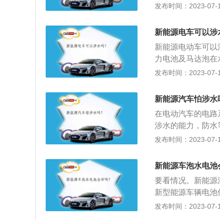
车身电子稳定系统
发布时间：2023-07-17
过轮胎一半高度时
辆会不断老化，密
安全配置，小蚂蚁
度超过保险杠，行
1.电动汽车的涉
用注意问题：充电
车防水标准都已经
新能源电车可以涉
开。有一些文章认
不明异物。
积水一米的的路面
建议做这种尝试；
新能源电动车可以
最高等级，像现在
暴雨或者说是30
力电池及马达泡在
况下，外壳可以短
行车速度，速度不
况。新能源汽车的
发布时间：2023-07-17
确定的区域绝对不
车，综合车辆的动
关闭高压系统。此
技术、新结构的汽
新能源汽车怕涉水
待专业救援人员；
电动汽车、混合动
在电动汽车的电路
的绝缘情况难以评
涉水的能力，防水等
况之后再做处理。
水情况，引起低压
发布时间：2023-07-17
水短路不会导致人
7防护等级：电动
新能源车泡水电池
经过地方实验检测
要看情况。新能源
水能力；IP防护
新型能源车辆电池保
护等级，范围是0
如果只是刚挨到，
发布时间：2023-07-17
等级，范围是0-
油能源：新能源汽
示能力越强；