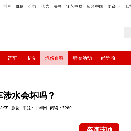
插画
健康
公益
优选
法制
守艺中华
应急中国
更多
地
选车
报价
汽修百科
特卖活动
经销商
车涉水会坏吗？
8:55
原创
来源：中华网
阅读：7280
咨询技师