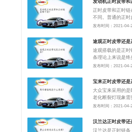
发动机正时皮带和
间没有了皮带连接
正时皮带和正时链
支点，二者互相撞
不同。普通的正时
形。维修的话就需
断。因此，如果你
发布时间：2021-04-27
机内部，有机油润
论是到了一定的公
有810万公里的
条相比较起来就非
正时皮带的十分之
途观正时皮带还是
开到报废也不会断
是驱动发动机的配
途观搭载的是正时
长，或者是行驶的
轮，以便发动机进
条理论上来说是终
更换这种链条的话
够正常吸气和排气
会导致发动机报废
发布时间：2021-04-26
会增加制作成本，
体”。近些年采用
带轮拆卸掉，把正
耐用，但是缺点就
护，但是也不是绝
固定镙丝拧上，固
现在很多车子上都
宝来正时皮带还是
果链条和导链板磨
根凸轮轴凹槽平衡
在保养的时候也应
供张力的，如果机
大众宝来采用的是E
皮带轮也是没有滑
点，维修起来比较
老化断裂灯现象需
凹槽里；4、曲轴
都是倾向使用链条
致发动机报废。以
发布时间：2021-04-26
报故障码；曲轴链
题，那就是气门被
拆卸掉，把正时链
车子用的正时皮带
镙丝拧上，固定住
汉兰达正时皮带还
轮轴凹槽平衡对齐
汉兰达是正时链条