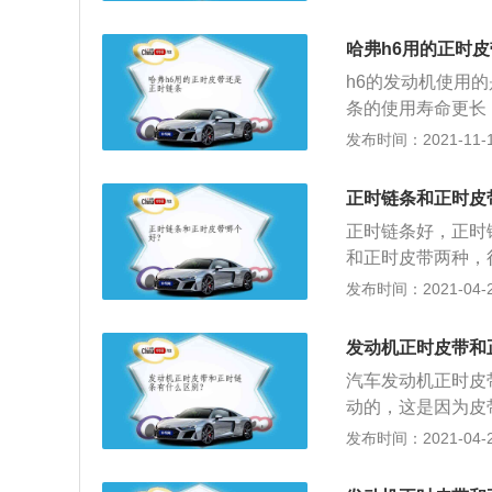
链条和涨紧装置等部
长。正时链条不直
0mm，轴距为27
话，链条的寿命也
哈弗h6用的正时
车身稳定控制系统
动机润滑油要经常
h6的发动机使用
条的使用寿命更长
的，其实并不是这
发布时间：2021-11-10
出现磨损现象，并
拉长了，那会出现
正时链条和正时皮
作。汽车的发动机
正时链条好，正时
是驱动配气机构的
和正时皮带两种，
机有两根凸轮轴，
机中应用很长时间
发布时间：2021-04-28
用来驱动凸轮轴的
一般5～10万公
打开或关闭。配气
与耐磨性高、终身
进气和排气，如果
发动机正时皮带和
稍大一些；3、但
机会使用正时皮带
汽车发动机正时皮
用了齿形静音链条
象。
动的，这是因为皮
为广大汽车用户带
比较短，一般用3-
发布时间：2021-04-28
按时更换会造成皮
如果正式皮带断了