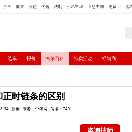
插画
健康
公益
优选
法制
守艺中华
应急中国
更多
地
选车
报价
汽修百科
特卖活动
经销商
和正时链条的区别
8:34
原创
来源：中华网
阅读：7491
咨询技师