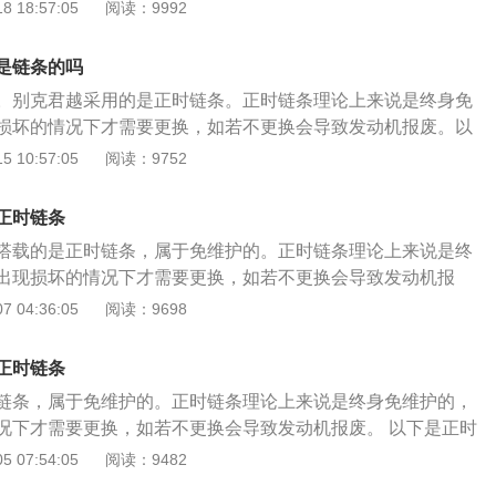
动机报废。以下是正时链条的更换步骤： 1、将气门室盖拆
 18:57:05
阅读：9992
带轮都是自由转动的。
卸掉，把正时链条外壳拆掉；转动曲轴，将曲轴转到一缸上止
丝拧上，固定住曲轴； 2、转动进排气凸轮轴，凸轮轴后端有
是链条的吗
轴凹槽平衡对齐，将专用工具卡进去； 3、拆下旧链条装上新
。别克君越采用的是正时链条。正时链条理论上来说是终身免
也是没有滑键的，安装时，皮带轮上面有一个圆孔，对正链条
损坏的情况下才需要更换，如若不更换会导致发动机报废。以
；4、曲轴位置传感器是可以调整的，安装时要不间隙调整到
换步骤： 1、将气门室盖拆开，曲轴皮带轮拆卸掉，把正时链
 10:57:05
阅读：9752
码；曲轴链轮与皮带轮都是自由转动的。 是正时链条。
曲轴，将曲轴转到一缸上止点，将曲轴固定镙丝拧上，固定住
进排气凸轮轴，凸轮轴后端有凹槽，将两根凸轮轴凹槽平衡对
正时链条
进去； 3、拆下旧链条装上新链条。曲轴皮带轮也是没有滑键
搭载的是正时链条，属于免维护的。正时链条理论上来说是终
轮上面有一个圆孔，对正链条外壳上面的凹槽里；4、曲轴位
出现损坏的情况下才需要更换，如若不更换会导致发动机报
整的，安装时要不间隙调整到位，不然会报故障码；曲轴链轮
条的更换步骤： 1、将气门室盖拆开，曲轴皮带轮拆卸掉，把
 04:36:05
阅读：9698
。 是正时链条。 (出自auto.china.com)
；转动曲轴，将曲轴转到一缸上止点，将曲轴固定镙丝拧上，
、转动进排气凸轮轴，凸轮轴后端有凹槽，将两根凸轮轴凹槽平
正时链条
具卡进去； 3、拆下旧链条装上新链条。曲轴皮带轮也是没有
链条，属于免维护的。正时链条理论上来说是终身免维护的，
皮带轮上面有一个圆孔，对正链条外壳上面的凹槽里； 4、曲
况下才需要更换，如若不更换会导致发动机报废。 以下是正时
以调整的，安装时要不间隙调整到位，不然会报故障码；曲轴
 1、将气门室盖拆开，曲轴皮带轮拆卸掉，把正时链条外壳拆
 07:54:05
阅读：9482
自由转动的。
曲轴转到一缸上止点，将曲轴固定镙丝拧上，固定住曲轴；