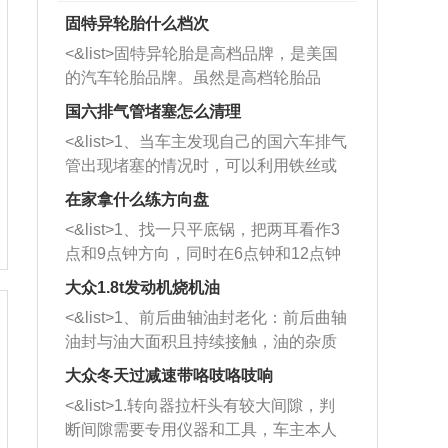
固特异轮胎什么档次
<&list>固特异轮胎是高档品牌，是美国
的汽车轮胎品牌。虽然是高档轮胎品
牌，但是中高低端的轮胎都有生产，这
国六排气管堵塞怎么清理
也是为了更好的开拓市场。
<&list>1、当车主发现自己的国六车排气
管出现堵塞的情况时，可以利用铁丝或
者是细棍，直接将杂物给取出来，如果
在家拿什么练方向盘
堵塞情况比较严重，也可以采取应急措
<&list>1、找一只平底锅，把两耳看作3
施。 <&list>2、直接利用木棍将所有的
点和9点钟方向，同时在6点钟和12点钟
杂物推到排气管里面的位置处，然后将
方向做一个标记。 <&list>2、双手握住
三元催化器拆解开，就可以将堵塞的东
大众1.8t发动机烧机油
平底锅两耳，然后往左打半圈、一圈、
西取出来。但如果是因为积碳过多引起
<&list>1、前后曲轴油封老化：前后曲轴
一圈半的练习，往右同样也要打相同的
的堵塞，就需要将三元催化器泡在草酸
油封与油大面积且持续接触，油的杂质
圈数。 <&list>3、最后强调要反复练
中进行清洗。 <&list>3、也可以利用清
和发动机内持续温度变化使其密封效果
习，这样就可以形成肌肉记忆，在真实
大众冬天过减速带咯吱咯吱响
洗剂对堵塞的情况得到解决，将清洗剂
逐渐减弱，导致渗油或漏油。<&list>2、
驾驶车辆时，不需要记忆也能打好方
放在燃油箱中，与燃油混合后，车辆启
<&list>1.转向器拉杆头有较大间隙，判
活塞间隙过大：积碳会使活塞环与缸体
向。
动时，就可以和汽油一起进入到燃烧
断间隙需要专用仪器和工具，车主本人
的间隙扩大，导致机油流入燃烧室中，