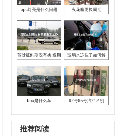
epc灯亮是什么问题
火花塞更换周期
驾驶证到期没有换,逾期
玻璃水冻住了如何解
怎么办??
决？
bba是什么车
92号95号汽油区别
推荐阅读