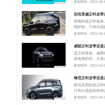
若不更换会导致发
发布时间：2021-04-18
码；曲轴链轮与皮
开，曲轴皮带轮拆
点，将曲轴固定镙
别克君越正时皮带
凹槽，将两根凸轮
搭载的是正时链条
链条。曲轴皮带轮
维护的，只有出现
外壳上面的凹槽里
下是正时链条的更
发布时间：2021-04-15
位，不然会报故障
条外壳拆掉；转动
曲轴； 2、转动
威朗正时皮带还是
齐，将专用工具卡
是正时链条。威朗
的，安装时，皮带
身免维护的，只有
置传感器是可以调
废。以下是正时链
发布时间：2021-04-07
与皮带轮都是自由转动的
正时链条外壳拆掉
固定住曲轴； 2
锋范正时皮带还是
衡对齐，将专用工
锋范采用的是正时
滑键的，安装时，
只有出现损坏的情
轴位置传感器是可
链条的更换步骤：
发布时间：2021-04-05
链轮与皮带轮都是
掉；转动曲轴，将