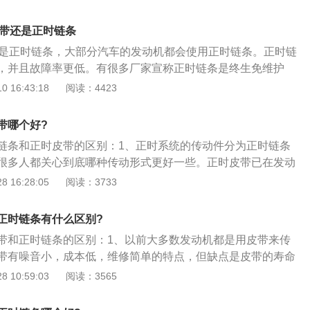
件组成。天籁的长宽高尺寸分别为4868mm、1830mm、149
接和链轮直接摩擦，靠润滑油进行润滑，如果是直接摩擦的
75mm。该车内饰方面配备多功能方向盘（带换挡拨片）、ESC
是很短，就像发动机其他金属部件一样。所以说一定要保证发
皮带还是正时链条
、液晶显示屏幕（带导航功能）等功能。
更换，而且油的品质要保证，这样才能保证正时链条的寿命。
的是正时链条，大部分汽车的发动机都会使用正时链条。正时链
，并且故障率更低。有很多厂家宣称正时链条是终生免维护
样的。正时链条也是需要维护的，这种链条长时间使用之后会
 16:43:18
阅读：4423
且有些车的正时链条长时间使用还会被拉长。如果正时链条被
跳齿现象，这样会导致发动机正时不准影响发动机的正常工
带哪个好?
都是有正时的，正时对于发动机来说是非常重要的。正时链条
链条和正时皮带的区别：1、正时系统的传动件分为正时链条
，大多数汽车的发动机都在采用双顶置凸轮轴设计，这种发动
很多人都关心到底哪种传动形式更好一些。正时皮带已在发动
一根是控制进气门的，另一根是控制排气门的。正时链条就是
，技术成熟，成本较低，噪音较小，但需要定期检查和维护，
 16:28:05
阅读：3733
，如果没有正时链条，那凸轮轴就不会旋转，这样气门就不会
里就需要更换；2、正时链条具有结构紧凑、传递功率高、可靠性
机构对于发动机来说是很重要的，这个机构负责控制发动机的
免维护等显著优点，但相对传统的正时皮带来说，其噪音一般
没有配气机构，那发动机是无法正常运行的。有一些车的发动
正时链条有什么区别?
什么事情都不是绝对的。随着技术的进步，目前有些汽车上采
，正时皮带是需要定期更换的，皮带长时间使用会出现老化现
带和正时链条的区别：1、以前大多数发动机都是用皮带来传
，其噪音甚至低于正时皮带。相信这种正时链条的广泛使用将
带有噪音小，成本低，维修简单的特点，但缺点是皮带的寿命
来更多便利；
4年或6-8万公里左右就需要更换一次，需要按时更换，如果不
 10:59:03
阅读：3565
带断裂或掉齿，使发动机气门开关时机错误损坏发动机；2、
，由于惯性的缘故，曲轴和凸轮轴还是会继续旋转，但它们之