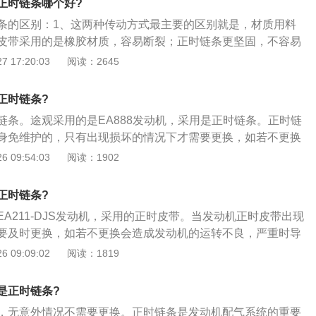
正时链条哪个好?
，处于自由旋转，就会出现气门打开时，活塞也刚好运动到上
条的区别：1、这两种传动方式最主要的区别就是，材质用料
击，气门会被顶弯，活塞顶端也会受伤，严重的连杆也会有变
皮带采用的是橡胶材质，容易断裂；正时链条更坚固，不容易
要大修发动机，价格不菲；3、正时链条为合金材料，在发动
的汽车使用的是正时皮带的话，就需要定期检查更换皮带。无
 17:20:03
阅读：2645
滑，使用寿命理论上是可以到汽车报废，不过链条“张紧器”只
里数，或者是行驶了一定的年数之后就需要更换；2、正时链
磨损寿命，时间到了也要进行更换，张紧器的更换价格基本只有
常省心了，不用想着什么时候该更换，有的时候一辆车子一直
一；4、正时链条就是发动机正时皮带的一种，他们主要作用
正时链条?
。但是它也有一个非常明显的缺点，就是随着用车的时间增
气机构，上连接是发动机气缸盖的正时轮，下连接是曲轴正时
链条。途观采用的是EA888发动机，采用是正时链条。正时链
公里数比较多了之后，链条就会发生非常大的异响声。而如果
气门和排气门在适当的时候打开或关闭，以确保发动机气缸能
身免维护的，只有出现损坏的情况下才需要更换，如若不更换
，可能就需要几千块钱；3、而对于车企来说，使用正时链条
。链条和皮带的作用都是一样的。可以说链条是皮带的一个“变
。以下是正时链条的更换步骤：1、将气门室盖拆开，曲轴皮
 09:54:03
阅读：1902
因为链条首先需要比较精密的技术和制作过程。不过优点就是
的车型比较多，正时链条的优点是寿命长，基本上可以做到免维
时链条外壳拆掉；转动曲轴，将曲轴转到一缸上止点，将曲轴
是维修费贵。因此从长远上来看，正时链条的优势要多很多，
对；5、所谓的免维护是一定程度内的，并不是不用更换，如
定住曲轴；2、转动进排气凸轮轴，凸轮轴后端有凹槽，将两
是采用的正时链条。虽然说这种正时链条非常省心，但是大家
正时链条?
损过大也需要维修更换，而且由于链条涨紧器是靠机油压力提
对齐，将专用工具卡进去；3、拆下旧链条装上新链条。曲轴
该注意。
油压力不足就可能造成发动机损坏，链条的缺点是噪音略大一
A211-DJS发动机，采用的正时皮带。当发动机正时皮带出现
键的，安装时，皮带轮上面有一个圆孔，对正链条外壳上面的
麻烦，而且成本还很高；6、从现在的发动机技术趋势来说，
要及时更换，如若不更换会造成发动机的运转不良，严重时导
位置传感器是可以调整的，安装时要不间隙调整到位，不然会
的，因为链条确实耐用性好得多，皮带一旦忘记更换，出现问
下是正时皮带的更换步骤：1、将气门室盖拆开，曲轴皮带轮
 09:09:02
阅读：1819
轮与皮带轮都是自由转动的。
顶弯，维修成本很高，一般都要上万了，所以建议朋友们如果
条外壳拆掉；转动曲轴，将曲轴转到一缸上止点，将曲轴固定
，必须按时去换，不要觉得还能够将就用。
曲轴；2、转动进排气凸轮轴，凸轮轴后端有凹槽，将两根凸
是正时链条?
，将专用工具卡进去；3、拆下旧链条装上新链条。曲轴皮带
，无意外情况不需要更换。正时链条是发动机配气系统的重要