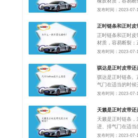
橡胶材质，容易断
品软的有弹性，其
发布时间：2023-07-17
有着更好的控制。3
万公里左右就需要更
正时链条和正时皮
的磨损寿命，时间
正时链条和正时皮
轮、凸轮轴轮、张
材质，容易断裂；
或关闭气门组，实
的有弹性，其与凸
发布时间：2023-07-17
更好的控制。3、更
里左右就需要更换一
骐达是正时皮带还
磨损寿命，时间到
骐达是正时链条。
气门在适当的时候
排气。以下是关于
发布时间：2023-07-17
部分发动机的正时
动方式的传动可靠
天籁是正时皮带还
装置等部件组成，
天籁是正时链条，
且终身免维护，这
进、排气门在适当
还将引擎的使用、
气。链条驱动方式
发布时间：2023-07-17
使用的机油有很大