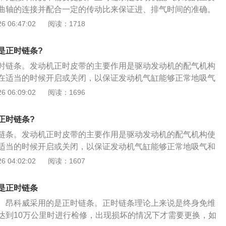
，安装时，皮带轮上面有一个圆孔，对正链条外壳上面的凹槽
曲轴的连接并配合一定的传动比来保证进、排气时间的准确。
传感器是可以调整的，安装时要不间隙调整到位，不然会报故
法如下：1、将凸轮轴正时齿轮的记号与气门室盖上的记号对
 06:47:02
阅读：1718
皮带轮都是自由转动的。
时齿轮记号与前盖记号对准；3、将正时链条依次装如曲轴正时
、惰轮、凸轮轴正时齿轮和滑轮；4、拧松滑轮安装螺栓1\/4—
是正时链条?
动张紧器推杆压缩到最低位置用钢真插如孔内，用卡环钳调整滑
时链条。发动机正时皮带的主要作用是驱动发动机的配气机构
滑轮两调整孔与地面平行，锁紧固定螺栓，拔出钢针；5、顺
在适当的时候开启或关闭，以保证发动机气缸能够正常地吸气
，检查正时记号是否正确对准；6、转回发动机右指甲正时链条
时皮带的更换步骤：1、将气门室盖拆开，曲轴皮带轮拆卸
 06:09:02
阅读：1696
外上罩；7、装回发电机，空调压缩机皮带；8、着车检查发动
壳拆掉；转动曲轴，将曲轴转到一缸上止点，将曲轴固定镙丝
；2、转动进排气凸轮轴，凸轮轴后端有凹槽，将两根凸轮轴
正时链条?
专用工具卡进去；3、拆下旧链条装上新链条。曲轴皮带轮也
链条。发动机正时皮带的主要作用是驱动发动机的配气机构使
装时，皮带轮上面有一个圆孔，对正链条外壳上面的凹槽里；
适当的时候开启或关闭，以保证发动机气缸能够正常地吸气和
器是可以调整的，安装时要不间隙调整到位，不然会报故障
皮带的更换步骤：1、将气门室盖拆开，曲轴皮带轮拆卸掉，
 04:02:02
阅读：1607
带轮都是自由转动的。
掉；转动曲轴，将曲轴转到一缸上止点，将曲轴固定镙丝拧
2、转动进排气凸轮轴，凸轮轴后端有凹槽，将两根凸轮轴凹
是正时链条
用工具卡进去；3、拆下旧链条装上新链条。曲轴皮带轮也是
。昂科威采用的是正时链条。正时链条理论上来说是终身免维
时，皮带轮上面有一个圆孔，对正链条外壳上面的凹槽里；
达到10万公里时进行检修，出现损坏的情况下才需要更换，如
器是可以调整的，安装时要不间隙调整到位，不然会报故障