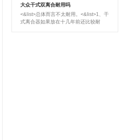
室，最后形成废气排出，就可以让三元
无法制作，需要将车辆送到修理厂或4s
造成烧机油。<&list>3、机油粘度。使用
大众干式双离合耐用吗
催化器得到清洗，排气管堵塞的情况就
店；<&list>2.车辆半轴套管防尘罩破
机油粘度过小的话，同样会有烧机油现
<&list>总体而言不太耐用。<&list>1、干
能够得到解决。
裂，破裂后会出现漏油现象，使半轴磨
象，机油粘度过小具有很好的流动性，
式离合器如果放在十几年前还比较耐
损严重，磨损的半轴容易损坏，产生异
容易窜入到气缸内，参与燃烧。<&list>
用，但是由于现在的汽车发动机动力输
响；<&list>3.稳定器的转向胶套和球头
4、机油量。机油量过多，机油压力过
出越来越高，使得干式离合器散热不足
老化，一般是使用时间过长造成的。解
大，会将部分机油压入气缸内，也会出
的缺陷也逐渐暴露出来。<&list>2、由于
决方法是更换新的质量好的转向橡胶套
现烧机油。<&list>5、机油滤清器堵塞：
干式双离合的工作环境暴露在空气中，
和球头。
会导致进气不畅，使进气压力下降，形
而离合器的散热也是通离合器罩上面的
成负压，使机油在负压的情况下吸入燃
几个小孔来进行散热。但是在行驶过程
烧室引起烧机油。<&list>6、正时齿轮或
中变速箱需要换挡，就不得不使得离合
链条磨损：正时齿轮或链条的磨损会引
器频繁工作。<&list>3、长时间的低速行
起气阀和曲轴的正时不同步。由于轮齿
驶以及过于频繁的启停，导致离合器的
或链条磨损产生的过量侧隙，使得发动
温度不断升高，而低速行驶时空气流动
机的调节无法实现：前一圈的正时和下
效率不高，无法将离合器中的热量有效
一圈可能就不一样。当气阀和活塞的运
的带走，导致离合器内部的温度不断升
动不同步时，会造成过大的机油消耗。
高，加速离合器的磨损。
解决方法：更换正时齿轮或链条。<&list
>7、内垫圈、进风口破裂：新的发动机
设计中，经常采用各种由金属和其他材