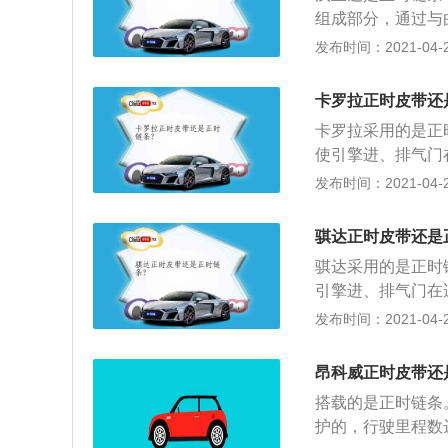
轮也是没有滑键的
组成部分，通过与
里；4、曲轴位置
正时链条的安装方
发布时间：2021-04-26
障码；曲轴链轮与
准；2、将曲轴正
齿轮、水泵皮带轮
卡罗拉正时皮带还
1\/2圈，将自
卡罗拉采用的是正
轮，逆时针旋转使
使引擎进、排气门
时针旋转曲轴2圈
和排气。以下是正
发布时间：2021-04-26
外下罩，正时皮带
掉，把正时链条外
机有无异常。
拧上，固定住曲轴
骐达正时皮带还是
凹槽平衡对齐，将
骐达采用的是正时
是没有滑键的，安
引擎进、排气门在
4、曲轴位置传感
排气。以下是正时
发布时间：2021-04-26
码；曲轴链轮与皮
把正时链条外壳拆
上，固定住曲轴；
昂科威正时皮带还
槽平衡对齐，将专
搭载的是正时链条
没有滑键的，安装
护的，行驶里程数
4、曲轴位置传感