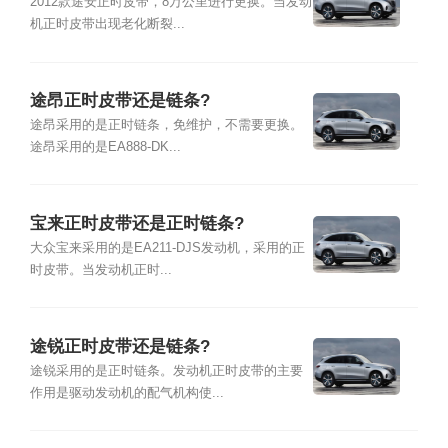
2012款途安正时皮带，8万公里进行更换。当发动
机正时皮带出现老化断裂...
途昂正时皮带还是链条?
途昂采用的是正时链条，免维护，不需要更换。
途昂采用的是EA888-DK...
宝来正时皮带还是正时链条?
大众宝来采用的是EA211-DJS发动机，采用的正
时皮带。当发动机正时...
途锐正时皮带还是链条?
途锐采用的是正时链条。发动机正时皮带的主要
作用是驱动发动机的配气机构使...