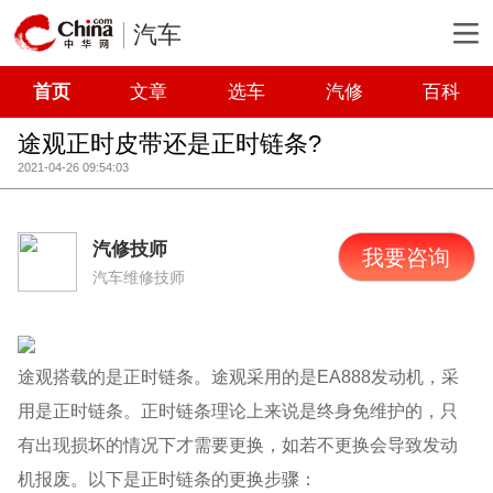
汽车
首页
文章
选车
汽修
百科
途观正时皮带还是正时链条?
2021-04-26 09:54:03
汽修技师
我要咨询
汽车维修技师
途观搭载的是正时链条。途观采用的是EA888发动机，采
用是正时链条。正时链条理论上来说是终身免维护的，只
有出现损坏的情况下才需要更换，如若不更换会导致发动
机报废。以下是正时链条的更换步骤：