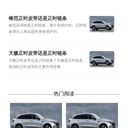
锋范正时皮带还是正时链条
锋范采用的是正时链条，属于免维护的。正时链
条理论上来说是终身免维护的...
天籁正时皮带还是正时链条
天籁正时皮带还是正时链条？天籁是正时链条。
发动机正时皮带的主要作用是驱...
热门阅读