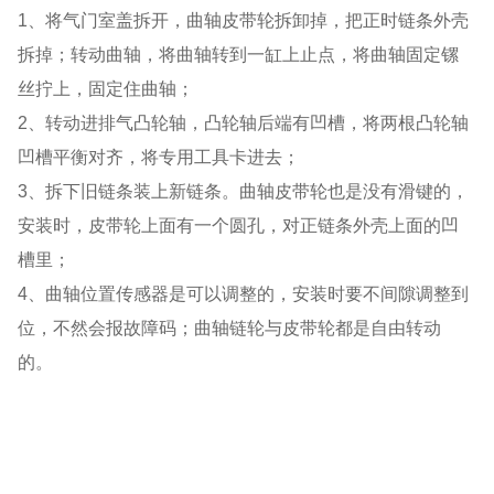
1、将气门室盖拆开，曲轴皮带轮拆卸掉，把正时链条外壳
拆掉；转动曲轴，将曲轴转到一缸上止点，将曲轴固定镙
丝拧上，固定住曲轴；
2、转动进排气凸轮轴，凸轮轴后端有凹槽，将两根凸轮轴
凹槽平衡对齐，将专用工具卡进去；
3、拆下旧链条装上新链条。曲轴皮带轮也是没有滑键的，
安装时，皮带轮上面有一个圆孔，对正链条外壳上面的凹
槽里；
4、曲轴位置传感器是可以调整的，安装时要不间隙调整到
位，不然会报故障码；曲轴链轮与皮带轮都是自由转动
的。