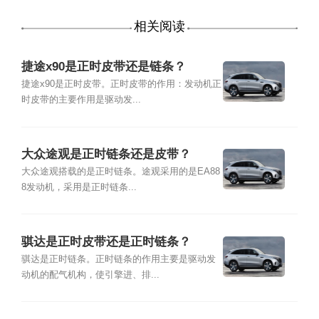
相关阅读
捷途x90是正时皮带还是链条？
捷途x90是正时皮带。正时皮带的作用：发动机正
时皮带的主要作用是驱动发...
大众途观是正时链条还是皮带？
大众途观搭载的是正时链条。途观采用的是EA88
8发动机，采用是正时链条...
骐达是正时皮带还是正时链条？
骐达是正时链条。正时链条的作用主要是驱动发
动机的配气机构，使引擎进、排...