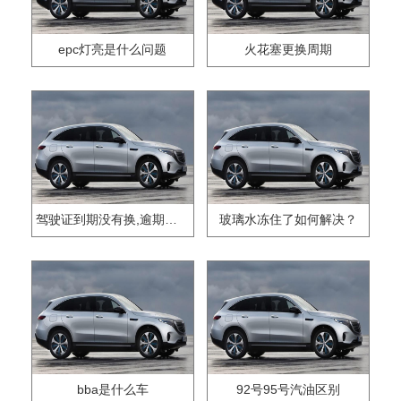
epc灯亮是什么问题
火花塞更换周期
驾驶证到期没有换,逾期怎么办??
玻璃水冻住了如何解决？
bba是什么车
92号95号汽油区别