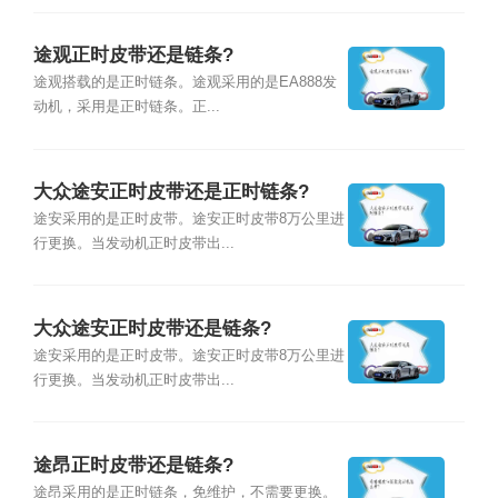
途观正时皮带还是链条?
途观搭载的是正时链条。途观采用的是EA888发
动机，采用是正时链条。正...
大众途安正时皮带还是正时链条?
途安采用的是正时皮带。途安正时皮带8万公里进
行更换。当发动机正时皮带出...
大众途安正时皮带还是链条?
途安采用的是正时皮带。途安正时皮带8万公里进
行更换。当发动机正时皮带出...
途昂正时皮带还是链条?
途昂采用的是正时链条，免维护，不需要更换。