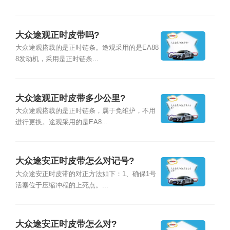
大众途观正时皮带吗?
大众途观搭载的是正时链条。途观采用的是EA88
8发动机，采用是正时链条...
大众途观正时皮带多少公里?
大众途观搭载的是正时链条，属于免维护，不用
进行更换。途观采用的是EA8...
大众途安正时皮带怎么对记号?
大众途安正时皮带的对正方法如下：1、确保1号
活塞位于压缩冲程的上死点。...
大众途安正时皮带怎么对?