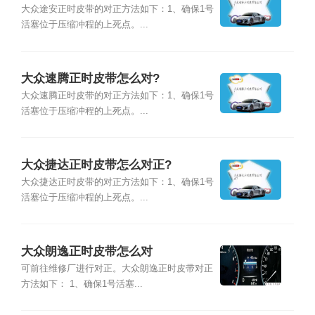
大众途安正时皮带的对正方法如下：1、确保1号
活塞位于压缩冲程的上死点。...
大众速腾正时皮带怎么对?
大众速腾正时皮带的对正方法如下：1、确保1号
活塞位于压缩冲程的上死点。...
大众捷达正时皮带怎么对正?
大众捷达正时皮带的对正方法如下：1、确保1号
活塞位于压缩冲程的上死点。...
大众朗逸正时皮带怎么对
可前往维修厂进行对正。大众朗逸正时皮带对正
方法如下： 1、确保1号活塞...