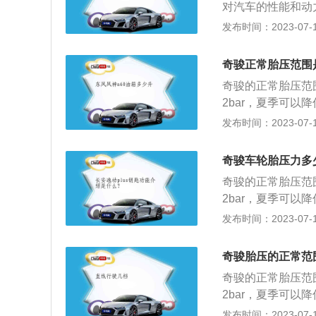
对汽车的性能和动
速升温，一定温度
常值调低0.1-0.
发布时间：2023-07-17
较轻。但刹车距离
下：1、常见故障
且脆弱的侧壁容易
报警四类报警。只
奇骏正常胎压范围
离会相应变短，转
奇骏的正常胎压范围
胎压过低会让脆弱
2bar，夏季可以降
温，一定温度时有
日产奇骏有胎压监
发布时间：2023-07-17
轻。但刹车距离会
系统会自动监测胎
脆弱的侧壁容易鼓
议在长途行驶前对轮
奇骏车轮胎压力多
高，胎压低于2.0
奇骏的正常胎压范围
低，影响制动效果
2bar，夏季可以降
面中央的花纹局部
奇骏2.5L高配
发布时间：2023-07-17
零部件的寿命；会
胎压监测系统会自
驶中受到的负荷增
胎压。一般来讲，胎压
造成方向盘很沉，
奇骏胎压的正常范
高的危害：轮胎的
过度的碾压造成轮
奇骏的正常胎压范围
偏，使行驶的舒适
帘线折断与轮辋之
2bar，夏季可以降
降；车身的震动变
的摩擦成倍增加，
日产奇骏有胎压监
发布时间：2023-07-17