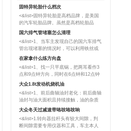
固特异轮胎什么档次
<&list>固特异轮胎是高档品牌，是美国
的汽车轮胎品牌。虽然是高档轮胎品
牌，但是中高低端的轮胎都有生产，这
国六排气管堵塞怎么清理
也是为了更好的开拓市场。
<&list>1、当车主发现自己的国六车排气
管出现堵塞的情况时，可以利用铁丝或
者是细棍，直接将杂物给取出来，如果
在家拿什么练方向盘
堵塞情况比较严重，也可以采取应急措
<&list>1、找一只平底锅，把两耳看作3
施。 <&list>2、直接利用木棍将所有的
点和9点钟方向，同时在6点钟和12点钟
杂物推到排气管里面的位置处，然后将
方向做一个标记。 <&list>2、双手握住
三元催化器拆解开，就可以将堵塞的东
大众1.8t发动机烧机油
平底锅两耳，然后往左打半圈、一圈、
西取出来。但如果是因为积碳过多引起
<&list>1、前后曲轴油封老化：前后曲轴
一圈半的练习，往右同样也要打相同的
的堵塞，就需要将三元催化器泡在草酸
油封与油大面积且持续接触，油的杂质
圈数。 <&list>3、最后强调要反复练
中进行清洗。 <&list>3、也可以利用清
和发动机内持续温度变化使其密封效果
习，这样就可以形成肌肉记忆，在真实
大众冬天过减速带咯吱咯吱响
洗剂对堵塞的情况得到解决，将清洗剂
逐渐减弱，导致渗油或漏油。<&list>2、
驾驶车辆时，不需要记忆也能打好方
放在燃油箱中，与燃油混合后，车辆启
<&list>1.转向器拉杆头有较大间隙，判
活塞间隙过大：积碳会使活塞环与缸体
向。
动时，就可以和汽油一起进入到燃烧
断间隙需要专用仪器和工具，车主本人
的间隙扩大，导致机油流入燃烧室中，