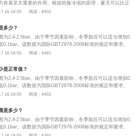
力有着至关重要的作用。根据热胀冷缩的原理，夏天可以比正
时有可能引起爆胎。3、胎压过高：较为省油，打方向会感觉
2bar，冬天可以比正常值调高0.1-0.2bar。对于胎压的更多资料如
 16:18:55
阅读：6931
会变长。因为胎压过高会使轮胎接地面积变小，附着力变差。
：可分为高低压报警、漏气报警、高温报警、胎压传感器亏电
鼓包。
要出现这四种报警，请停车检查胎压。2、胎压过低：刹车距
是多少？
弯时抓地力会更好。但低压会使车子更加耗油。行驶过程中，
为2.4-2.5bar。由于季节因素影响，冬季胎压可以适当增加0.
的轮胎侧壁不断地压缩再还原，容易让轮胎产生疲劳，加速升
低0.1bar。该数据为国际GBT2978-2008标准的规定和要求。
可能引起爆胎。3、胎压过高：较为省油，打方向会感觉较
测报警系统，可以在仪表盘看到，需要在车辆行驶时胎压监测
 16:18:55
阅读：6461
变长。因为胎压过高会使轮胎接地面积变小，附着力变差。且
压并显示具体数值，其他车型只能使用外部仪器检查胎压，建
包。
胎外观及胎压进行检查。一般来讲，胎压超过2.8bar就是过
少是正常值？
bar就是过低。胎压过高的危害：轮胎的摩擦力、附着力会降
为2.4-2.5bar。由于季节因素影响，冬季胎压可以适当增加0.
；导致方向盘震动、跑偏，使行驶的舒适性降低；加速轮胎胎
低0.1bar。该数据为国际GBT2978-2008标准的规定和要求。
磨损，使轮胎寿命下降；车身的震动变大，间接会影响到其他
车型带有胎压监测报警系统，可以在仪表盘看到，在车辆行驶时，
 16:18:55
阅读：6402
使轮胎帘线受到过度的伸张变形，胎体弹性下降，使汽车在行
动监测胎压并显示具体数值，其他车型只能使用外部仪器检查
大。胎压过低的危害：与路面的摩擦系数会增大，油耗上升；
超过2.8bar就是过高，胎压低于2.0bar就是过低。 胎压过
易跑偏等不利驾乘安全的因素；使轮胎各部位的运动量增大，
围是多少？
摩擦力、附着力会降低，影响制动效果；导致方向盘震动、跑
胎的异常发热；使得帘线以及橡胶的功能降低，引发脱层或者
为2.4-2.5bar。由于季节因素影响，冬季胎压可以适当增加0.
性降低；加速轮胎胎面中央的花纹局部磨损，使轮胎寿命下
间产生过度的摩擦造成胎圈部位损伤，异常磨损；轮胎与地面
低0.1bar。该数据为国际GBT2978-2008标准的规定和要求。
大，间接会影响到其他零部件的寿命；会使轮胎帘线受到过度
胎温急剧升高，轮胎变软，强度急剧下降。车辆高速行驶，就
测报警系统，可以在仪表盘看到，需要在车辆行驶时胎压监测
 16:18:55
阅读：6381