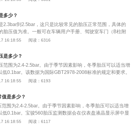
弹性下降，使汽车在行驶中受到的负荷增大。 胎压过低的危
果胎压监测指示灯亮（一个黄色的标志，一个不规则的圆圈，
压并显示具体数值，其他车型只能使用外部仪器检查胎压，建
系数便会增大，油耗上升；造成方向盘很沉，易跑偏等不利驾
面有四个小尖刺，里面有一个感叹号），一般有以下3种原
胎外观及胎压进行检查。一般来讲，胎压超过2.8bar就是过
轮胎各部位的运动量增大，过度的碾压造成轮胎的异常发热；
是多少？
一般低于1.8bar或者高于3.0bar就会报警。此时需要进行轮
bar就是过低。胎压过高的危害：轮胎的摩擦力、附着力会降
的功能降低，引发脱层或者帘线折断与轮辋之间产生过度的摩
。胎压监测没有复位：轮胎充气后，没有及时地进行胎压复
2.3bar到2.5bar，这只是比较常见的胎压正常范围，具体的
；导致方向盘震动、跑偏，使行驶的舒适性降低；加速轮胎胎
伤，异常磨损；轮胎与地面的摩擦成倍增加，胎温急剧升高，
系统中记录的还是原先的数据，胎压监测指示灯亮就会亮。此
的胎压值为准。一般可在车辆用户手册、驾驶室车门（B柱附
磨损，使轮胎寿命下降；车身的震动变大，间接会影响到其他
剧下降。车辆高速行驶，就可能导致爆胎。如果胎压监测指示
位即可。胎压传感器损坏：胎压传感器是用来监测轮胎胎压
辆驾驶座旁的抽屉、油箱盖小门、车门柱附近或油箱盖板、副
 16:18:55
阅读：6316
使轮胎帘线受到过度的伸张变形，胎体弹性下降，使汽车在行
标志，一个不规则的圆圈，上面没有印章，下面有四个小尖
胎内部，与轮胎充气口相连，如果在行驶中轮胎被磕顶坏胎压
找到厂家推荐的胎压值。保持正常的轮胎胎压值是保证汽车性
大。胎压过低的危害：与路面的摩擦系数会增大，油耗上升；
号），一般有以下3种原因：轮胎⽓压异常：⼀般低于1.8bar
胎压故障灯亮起。对于传感器的损坏问题，只能更换全新的配
，过高或者过低的胎压都将会对轮胎及行驶安全造成影响。
易跑偏等不利驾乘安全的因素；使轮胎各部位的运动量增大，
胎压是多少？
r就会报警。此时需要进⾏轮胎检查和调整⽓压。胎压监测没有复
胎的异常发热；使得帘线以及橡胶的功能降低，引发脱层或者
没有及时地进行胎压复位，导致胎压监测系统中记录的还是原
压范围为2.4-2.5bar。由于季节因素影响，冬季胎压可以适当增
间产生过度的摩擦造成胎圈部位损伤，异常磨损；轮胎与地面
测指示灯亮就会亮。此时只要进行胎压复位即可。胎压传感器
以低0.1bar。该数据为国际GBT2978-2008标准的规定和要求。
胎温急剧升高，轮胎变软，强度急剧下降。车辆高速行驶，就
是用来监测轮胎胎压的，直接安装在轮胎内部，与轮胎充气口
华版和尊贵版车型上才配备了胎压监测，在仪表盘上按下set按键
 16:18:55
阅读：6193
果胎压监测指示灯亮（一个黄色的标志，一个不规则的圆圈，
中轮胎被磕顶坏胎压传感器，也会导致胎压故障灯亮起。对于
测。随车配置的胎压监测系统，自动报警提示，无需手动操
面有四个小尖刺，里面有一个感叹号），一般有以下3种原
，只能更换全新的配件。
监测系统，需要自行加装。一般来讲，胎压超过2.8bar就是
常值是多少？
一般低于1.8bar或者高于3.0bar就会报警。此时需要进行轮
0bar就是过低。胎压过高的危害：轮胎的摩擦力、附着力会降
。胎压监测没有复位：轮胎充气后，没有及时地进行胎压复
压范围为2.4-2.5bar。由于季节因素影响，冬季胎压可以适当增
；导致方向盘震动、跑偏，使行驶的舒适性降低；加速轮胎胎
系统中记录的还是原先的数据，胎压监测指示灯亮就会亮。此
可以低0.1bar。宝骏560胎压监测数据会在仪表盘液晶显示屏中显
磨损，使轮胎寿命下降；车身的震动变大，间接会影响到其他
位即可。胎压传感器损坏：胎压传感器是用来监测轮胎胎压
转仪表盘上的旋钮左右切换可以调到胎压监测系统的显示页
 16:18:55
阅读：6117
使轮胎帘线受到过度的伸张变形，胎体弹性下降，使汽车在行
胎内部，与轮胎充气口相连，如果在行驶中轮胎被磕顶坏胎压
子各个轮胎的气压。宝骏560配备有胎压监测系统，胎压监测
大。胎压过低的危害：与路面的摩擦系数便会增大，油耗上