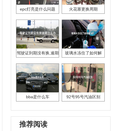
epc灯亮是什么问题
火花塞更换周期
驾驶证到期没有换,逾期
玻璃水冻住了如何解
怎么办??
决？
bba是什么车
92号95号汽油区别
推荐阅读