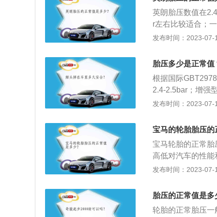
指数与胎压及轮胎
热；使得帘线以及
英朗胎压数值在2.4
载荷能力越小。
的摩擦造成胎圈部
r左右比较适合；一
高，轮胎变软，强
害：轮胎的摩擦力
发布时间：2023-07-17
指示灯亮（一个黄
行驶的舒适性降低
尖刺，里面有一个
的震动变大，间接
胎压多少是正常值
ar或者⾼压3.0
形，胎体弹性下降
复位：轮胎充气后
根据国际GBT29
面的钉子、玻璃等
原先的数据，胎压
2.4-2.5bar；
爆胎。
器损坏：胎压传感
胎压范围：冬天胎压
发布时间：2023-07-17
口相连，如果在行
天的正常胎压范围
于传感器的损坏问
线2.4bar。如
宝马的轮胎胎压的
温爆胎。胎压过高
宝马轮胎的正常胎压
方向盘震动、跑偏
高低对汽车的性能
使轮胎寿命下降；
比正常值调低0.1-
发布时间：2023-07-17
帘线受到过度的伸
料如下：1、常见
轧性能下降。当遇
亏电报警四类报警
产生内裂和爆破，
胎压的正常值是多少
车距离会相应变短
轮胎的正常胎压一般
中，胎压过低会让