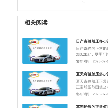
相关阅读
日产奇骏胎压多少
日产奇骏的正常胎压
加0.2bar，夏季可
求。日产奇骏高配
发布时间：2023-07-17
统会自动监测胎压
检查胎压。一般来讲，
夏天奇骏胎压多少
压过高的危害：轮
夏天奇骏胎压正常是
动、跑偏，使行驶
正常胎压范围值当中
命下降；车身的震
胎压的意义：胎压
发布时间：2023-07-17
过度的伸张变形，
血压，胎压的高低
危害：与路面的摩
是汽车载荷能力的
驾乘安全的因素；
英朗胎压的正常值