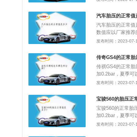
的伸张变形，胎体
可能导致爆胎。如
系统会自动监测胎
害：与路面的摩擦
上面没有印章，下
议在长途行驶前对轮
乘安全的因素；使
汽车胎压的正常值
因：轮胎胎压异常：
高，胎压低于2.0
使得帘线以及橡胶
胎检查和调整胎压
汽车胎压的正常值是
低，影响制动效果
擦造成胎圈部位损
位，导致胎压监测
数值应以厂家推荐
面中央的花纹局部
轮胎变软，强度急
时只要进行胎压复
近）旁边的标签、
发布时间：2023-07-17
零部件的寿命；会
灯亮（一个黄色的
的，直接安装在轮
驾驶车门的侧面上
驶中受到的负荷增
刺，里面有一个感叹
传感器，也会导致
能正常行驶的关键
造成方向盘很沉，
传奇GS4的正常
或者⾼压3.0ba
件。
过度的碾压造成轮
位：轮胎充气后，
传祺GS4的正常胎
帘线折断与轮辋之
先的数据，胎压监
加0.2bar，夏季可
的摩擦成倍增加，
损坏：胎压传感器
传祺GS4只有豪
发布时间：2023-07-17
可能导致爆胎。如
相连，如果在行驶
就可以调出胎压监
上面没有印章，下
传感器的损坏问题
作。低配型原车没有
宝骏560的胎压正
因：轮胎胎压异常：
过高，胎压低于2.
胎检查和调整胎压
宝骏560的正常胎
低，影响制动效果
位，导致胎压监测
加0.2bar，夏季
面中央的花纹局部
时只要进行胎压复
示。驾驶员通过旋
发布时间：2023-07-17
零部件的寿命；会
的，直接安装在轮
面，上面会显示车
驶中受到的负荷增