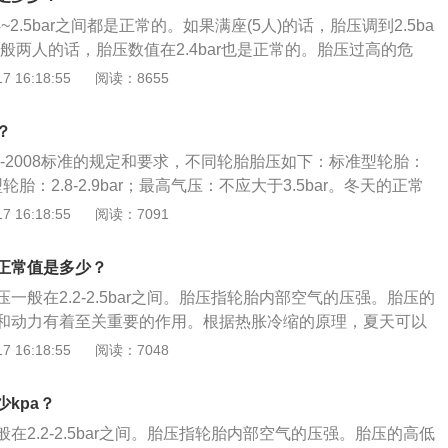
载荷容量的关系，轮胎气压越高，载荷能力越大；气压越小，
橡胶的功能降低，引发脱层或者帘线折断与轮辋之间产生过度
~2.5bar之间都是正常的。如果满座(5人)的话，胎压调到2.5ba
位损伤，异常磨损；轮胎与地面的摩擦成倍增加，胎温急剧升
般两人的话，胎压数值在2.4bar也是正常的。胎压过高的危
度急剧下降。车辆高速行驶，就可能导致爆胎。 如果胎压监测
、附着力会降低，影响制动效果；导致方向盘震动、跑偏，使
 16:18:55
阅读：8655
色的标志，一个不规则的圆圈，上面没有印章，下面有四个小
；加速轮胎胎面中央的花纹局部磨损，使轮胎寿命下降；车身
感叹号），一般有以下3种原因：轮胎⽓压异常：⼀般低于1.8b
会影响到其他零部件的寿命；会使轮胎帘线受到过度的伸张变
？
bar就会报警。此时需要进⾏轮胎检查和调整⽓压。胎压监测没有
，使汽车在行驶中受到的负荷增大；耐轧性能下降。当遇到路
，没有及时地进行胎压复位，导致胎压监测系统中记录的还是
78-2008标准的规定和要求，不同轮胎胎压如下：标准型轮胎：
尖锐物体时，很容易扎入胎内，冲击会产生内裂和爆破，造成
监测指示灯亮就会亮。此时只要进行胎压复位即可。胎压传感
增强型轮胎：2.8-2.9bar；最高气压：不应大于3.5bar。冬天的正常
器是用来监测轮胎胎压的，直接安装在轮胎内部，与轮胎充气
以汽车轮胎标准气压为原则，适当进行调高0.2bar左右。夏
 16:18:55
阅读：7091
驶中轮胎被磕顶坏胎压传感器，也会导致胎压故障灯亮起。对
：一般以汽车轮胎标准胎压下限即可。比如标准型轮胎胎压下
题，只能更换全新的配件。
果汽车经常露天停放，胎压一般可以比标准低0.1bar左右，以免高
正常值是多少？
的危害：轮胎的摩擦力、附着力会降低，影响制动效果；导致
一般在2.2-2.5bar之间。胎压指轮胎内部空气的压强。胎压的
，使行驶的舒适性降低；加速轮胎胎面中央的花纹局部磨损，
和动力有着至关重要的作用。根据热胀冷缩的原理，夏天可以
车身的震动变大，间接会影响到其他零部件的寿命；会使轮胎
0.2bar，冬天可以比正常值调高0.1-0.2bar。对于胎压的更多资
 16:18:55
阅读：7048
张变形，胎体弹性下降，使汽车在行驶中受到的负荷增大；耐
故障：可分为高低压报警、漏气报警、高温报警、胎压传感器
到路面的钉子、玻璃等尖锐物体时，很容易扎入胎内，冲击会
。只要出现这四种报警，请停车检查胎压。2、胎压过低：刹
造成爆胎。
kpa？
，转弯时抓地力会更好。但低压会使车子更加耗油。行驶过程
在2.2-2.5bar之间。胎压指轮胎内部空气的压强。胎压的高低
脆弱的轮胎侧壁不断地压缩再还原，容易让轮胎产生疲劳，加