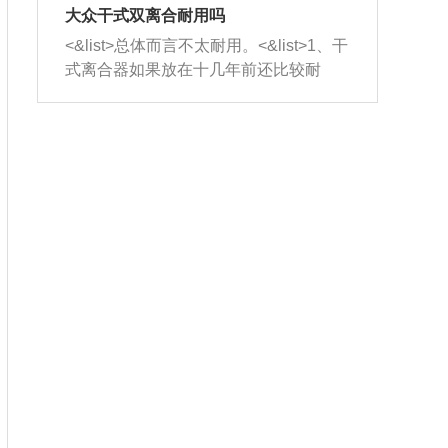
室，最后形成废气排出，就可以让三元
无法制作，需要将车辆送到修理厂或4s
造成烧机油。<&list>3、机油粘度。使用
大众干式双离合耐用吗
催化器得到清洗，排气管堵塞的情况就
店；<&list>2.车辆半轴套管防尘罩破
机油粘度过小的话，同样会有烧机油现
<&list>总体而言不太耐用。<&list>1、干
能够得到解决。
裂，破裂后会出现漏油现象，使半轴磨
象，机油粘度过小具有很好的流动性，
式离合器如果放在十几年前还比较耐
损严重，磨损的半轴容易损坏，产生异
容易窜入到气缸内，参与燃烧。<&list>
用，但是由于现在的汽车发动机动力输
响；<&list>3.稳定器的转向胶套和球头
4、机油量。机油量过多，机油压力过
出越来越高，使得干式离合器散热不足
老化，一般是使用时间过长造成的。解
大，会将部分机油压入气缸内，也会出
的缺陷也逐渐暴露出来。<&list>2、由于
决方法是更换新的质量好的转向橡胶套
现烧机油。<&list>5、机油滤清器堵塞：
干式双离合的工作环境暴露在空气中，
和球头。
会导致进气不畅，使进气压力下降，形
而离合器的散热也是通离合器罩上面的
成负压，使机油在负压的情况下吸入燃
几个小孔来进行散热。但是在行驶过程
烧室引起烧机油。<&list>6、正时齿轮或
中变速箱需要换挡，就不得不使得离合
链条磨损：正时齿轮或链条的磨损会引
器频繁工作。<&list>3、长时间的低速行
起气阀和曲轴的正时不同步。由于轮齿
驶以及过于频繁的启停，导致离合器的
或链条磨损产生的过量侧隙，使得发动
温度不断升高，而低速行驶时空气流动
机的调节无法实现：前一圈的正时和下
效率不高，无法将离合器中的热量有效
一圈可能就不一样。当气阀和活塞的运
的带走，导致离合器内部的温度不断升
动不同步时，会造成过大的机油消耗。
高，加速离合器的磨损。
解决方法：更换正时齿轮或链条。<&list
>7、内垫圈、进风口破裂：新的发动机
设计中，经常采用各种由金属和其他材