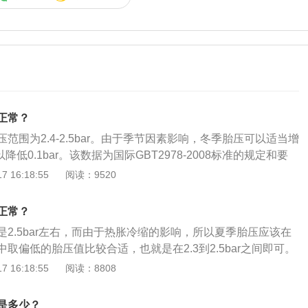
正常？
范围为2.4-2.5bar。由于季节因素影响，冬季胎压可以适当增
以降低0.1bar。该数据为国际GBT2978-2008标准的规定和要
车型带有主动胎压监测报警系统，在车辆行驶时，胎压监测系
 16:18:55
阅读：9520
并显示具体数值，无需手动开启。其他车型只能使用外部仪器
胎压超过2.8bar就是过高，胎压低于2.0bar就是过低。 胎
正常？
胎的摩擦力、附着力会降低，影响制动效果；导致方向盘震
2.5bar左右，而由于热胀冷缩的影响，所以夏季胎压应该在
的舒适性降低；加速轮胎胎面中央的花纹局部磨损，使轮胎寿
取偏低的胎压值比较合适，也就是在2.3到2.5bar之间即可。
动变大，间接会影响到其他零部件的寿命；会使轮胎帘线受到
，严格意义上指的是轮胎内部空气的压强。轮胎胎压是汽车的
 16:18:55
阅读：8808
胎体弹性下降，使汽车在行驶中受到的负荷增大。 胎压过低的
对汽车的性能和动力有着至关重要的作用。胎压的作用：胎压
擦系数便会增大，油耗上升；造成方向盘很沉，易跑偏等不利
标志。汽车载荷大小取决于轮胎气压的高低。根据轮胎的载荷
使轮胎各部位的运动量增大，过度的碾压造成轮胎的异常发
是多少？