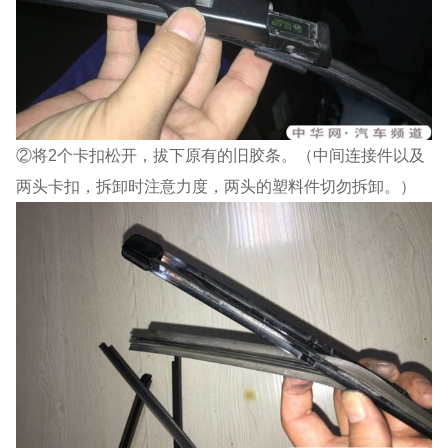
②将2个卡扣松开，拔下原有的旧胶条。（中间连接件以及
两头卡扣，拆卸时注意力度，两头的塑料件切勿拆卸。）