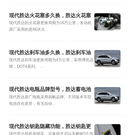
现代胜达火花塞多久换，胜达火花塞
品牌型号及更换教程
现代胜达的火花塞更换周期为16万公里，发动机
原厂采用的是NGK火...
现代胜达刹车油多久换，胜达刹车油
品牌型号及更换教程
现代胜达刹车油更换周期为4万公里，采用博世品
牌，DOT4系列。 ...
现代胜达电瓶品牌型号，胜达蓄电池
怎么更换教程
现代胜达原厂电瓶采用风帆品牌。不同版本车型
电池存在差异，有无自动...
现代胜达钥匙隐藏功能，胜达钥匙更
换电池图解
现代胜达钥匙有锁车、后备箱开启以及解锁3个按