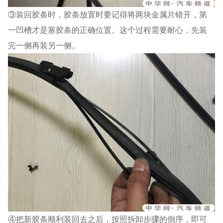
③装回胶条时，胶条放置时要记得将两块金属片错开，第
一凹槽才是塞胶条的正确位置。这个过程需要耐心，先装
完一侧再装另一侧。
④把新胶条顺利装回去之后，按照拆卸步骤的倒序，即可