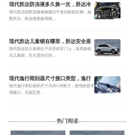
现代胜达防冻液多久换一次，胜达冷
却液加注及更换教程
现代胜达的防冻液储液罐位于发动机的左侧，如
图所示。防冻液更换周期...
现代胜达儿童锁在哪里，胜达安全座
椅接口类型
现代胜达的儿童锁位于后排的车门上，采用旋钮
式儿童锁，车主需自行到...
现代逸行雨刮器尺寸接口类型，逸行
雨刮器拆卸更换教程
现代逸行雨刮器的尺寸为26+18英寸，使用的是专
用接口。无固定更...
热门阅读