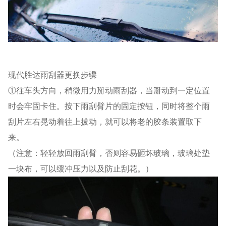
现代胜达雨刮器更换步骤
①往车头方向，稍微用力掰动雨刮器，当掰动到一定位置
时会牢固卡住。按下雨刮臂片的固定按钮，同时将整个雨
刮片左右晃动着往上拔动，就可以将老的胶条装置取下
来。
（注意：轻轻放回雨刮臂，否则容易砸坏玻璃，玻璃处垫
一块布，可以缓冲压力以及防止刮花。）