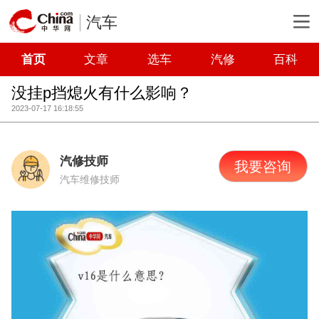
汽车
首页
文章
选车
汽修
百科
没挂p挡熄火有什么影响？
2023-07-17 16:18:55
汽修技师
我要咨询
汽车维修技师