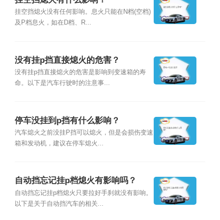
挂空挡熄火没有任何影响。息火只能在N档(空档)
及P档息火，如在D档、R...
没有挂p挡直接熄火的危害？
没有挂p挡直接熄火的危害是影响到变速箱的寿
命。以下是汽车行驶时的注意事...
停车没挂到p挡有什么影响？
汽车熄火之前没挂P挡可以熄火，但是会损伤变速
箱和发动机，建议在停车熄火...
自动挡忘记挂p档熄火有影响吗？
自动挡忘记挂p档熄火只要拉好手刹就没有影响。
以下是关于自动挡汽车的相关...