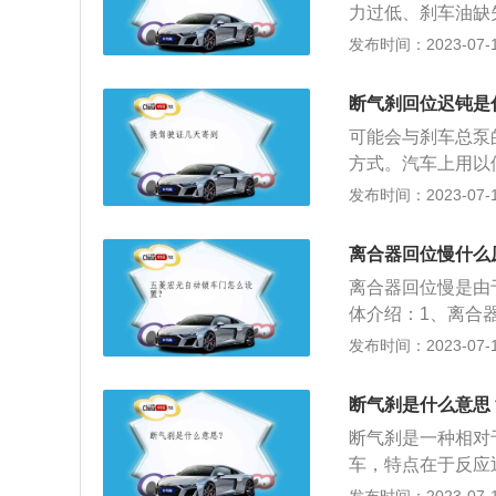
力过低、刹车油缺
化，影响到踏板的
发布时间：2023-07-17
状。这种状况要对
刹车泵压力过低：
断气刹回位迟钝是
车泵压力过低的原
可能会与刹车总泵
况要到修理厂或4
方式。汽车上用以
致刹车回位不彻底
定的力，从而对其
发布时间：2023-07-17
和补冲。
汽车制动系统按制
动、辅助制动。驻
离合器回位慢什么
动则俗称为“断气
离合器回位慢是由
机构、中央盘式制
体介绍：1、离合
踏板、踏板吊挂等
转，离合器损坏。
发布时间：2023-07-17
节器、制动管、换
磨损进一步恶化。
制动操纵手柄、制
箱不同于双离合变
断气刹是什么意思
磨损。而双离合的
断气刹是一种相对
速阶段掌握手动模
车，特点在于反应
件：由制动操纵机