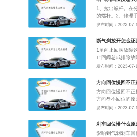
体排出。6.离合
踏板、踏板吊挂等
1、拉出螺杆。在
是缺油，现象是离
盘式制动器。断气
的螺杆。2、修理
是否故障导致的。
时是用大力的弹簧
可能是手刹电机损
发布时间：2023-07-17
身质量有问题，杂
气泵、管路、储气
的活塞脏污或者固
合器油箱中油的颜
有效避免这些危险
安装弹簧。检查刹
断气刹放开怎么还
刹车油。刹车油不
1单向止回阀故障
换和补充。6、去
止回阀总成排除故
专业人员进行检查
片磨损。
发布时间：2023-07-17
用于中大型车的手
手刹，达到一定的
刹锁住传动轴，一
方向回位慢回不正
轮，在气泵、管路
方向回位慢回不正
刹可以避免这些危
方向盘不回位的原
衬套润滑不良；转
发布时间：2023-07-17
严重。关于方向盘
也是车辆操纵性能
刹车回位慢什么原
向系统，不管是不
影响到气刹刹车回