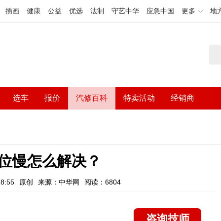
插画
健康
公益
优选
法制
守艺中华
应急中国
更多
地
选车
报价
汽修百科
特卖活动
经销商
位慢怎么解决？
8:55
原创
来源：中华网
阅读：6804
咨询技师