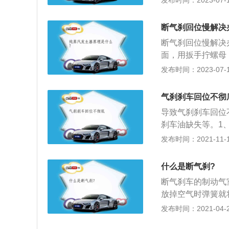
发布时间：2023-07-17
机构包括制动踏板
动阀、低压报警器
断气刹回位慢解决
工作原理：这种车
断气刹回位慢解决
驶的时候，驾驶员
面，用扳手拧螺母
弹簧，也就是把手
种情况有可能是手
发布时间：2023-07-17
压缩空气进入制动
些卡或者插头线路
查和修理。断气刹
气刹刹车回位不彻
是用大力的弹簧处
导致气刹刹车回位
气的动作，必须要
刹车油缺失等。1
驶。
者螺丝松了，都会
发布时间：2021-11-10
做详细的检查，并
泵压力过低也会导
什么是断气刹?
多，包括刹车系统
断气刹车的制动气
业人士进行检查和
放掉空气时弹簧就
主要原因，这种情
势是，当压缩空气
发布时间：2021-04-28
要注意的事项：1
机构改为很小的空
其进行及时更换。