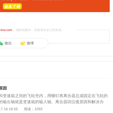
china.com
）编辑或翻译，转载请务必注明来源。
微信
微博
原因
和变速箱之间的飞轮壳内，用螺钉将离合器总成固定在飞轮的
的输出轴就是变速箱的输入轴。离合器回位慢原因和解决办
障原因：一般由离合器片的额外磨损起，而终于发动机空转，离
 16:18:55
阅读：1055