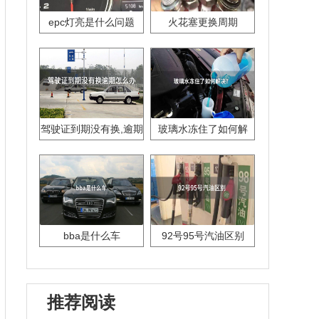
epc灯亮是什么问题
火花塞更换周期
驾驶证到期没有换,逾期
玻璃水冻住了如何解
怎么办??
决？
bba是什么车
92号95号汽油区别
推荐阅读