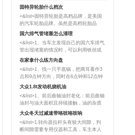
固特异轮胎什么档次
<&list>固特异轮胎是高档品牌，是美国
的汽车轮胎品牌。虽然是高档轮胎品
牌，但是中高低端的轮胎都有生产，这
国六排气管堵塞怎么清理
也是为了更好的开拓市场。
<&list>1、当车主发现自己的国六车排气
管出现堵塞的情况时，可以利用铁丝或
者是细棍，直接将杂物给取出来，如果
在家拿什么练方向盘
堵塞情况比较严重，也可以采取应急措
<&list>1、找一只平底锅，把两耳看作3
施。 <&list>2、直接利用木棍将所有的
点和9点钟方向，同时在6点钟和12点钟
杂物推到排气管里面的位置处，然后将
方向做一个标记。 <&list>2、双手握住
三元催化器拆解开，就可以将堵塞的东
大众1.8t发动机烧机油
平底锅两耳，然后往左打半圈、一圈、
西取出来。但如果是因为积碳过多引起
<&list>1、前后曲轴油封老化：前后曲轴
一圈半的练习，往右同样也要打相同的
的堵塞，就需要将三元催化器泡在草酸
油封与油大面积且持续接触，油的杂质
圈数。 <&list>3、最后强调要反复练
中进行清洗。 <&list>3、也可以利用清
和发动机内持续温度变化使其密封效果
习，这样就可以形成肌肉记忆，在真实
大众冬天过减速带咯吱咯吱响
洗剂对堵塞的情况得到解决，将清洗剂
逐渐减弱，导致渗油或漏油。<&list>2、
驾驶车辆时，不需要记忆也能打好方
放在燃油箱中，与燃油混合后，车辆启
<&list>1.转向器拉杆头有较大间隙，判
活塞间隙过大：积碳会使活塞环与缸体
向。
动时，就可以和汽油一起进入到燃烧
断间隙需要专用仪器和工具，车主本人
的间隙扩大，导致机油流入燃烧室中，