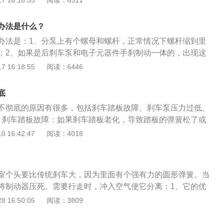
 16:18:55
阅读：6511
、踏板吊挂、手动制动阀等；双回路制动机构包括储气筒、制
、气压调节器、制动管、换向阀、继动阀、安全阀、放水阀。
办法是什么？
的手刹系统平时是用大力的弹簧处于正常刹车状态，车辆要行
办法是：1、分泵上有个螺母和螺杆，正常情况下螺杆缩到里
松手刹就是一个充气的动作，必须要达到一定的气压才能顶开
；2、如果是后刹车泵和电子元器件手刹制动一体的，出现这
刹松掉，才能行驶。而常规刹车是手刹锁住传动轴，脚刹时由
制动电机坏了，踩刹车使电机产生振动就会工作，说明电机有
 16:18:55
阅读：6446
气室锁住车轮。
接触不良；3、可以到4s店让专业的汽车修理工作人员进行检
的方式大多用在中大型车的手刹系统，这种车的手刹系统平时
底
于常刹车状态，车辆要行驶的时候，驾驶员松手刹就是一个充
不彻底的原因有很多，包括刹车踏板故障、刹车泵压力过低、
达到一定的气压才能顶开弹簧，也就是把手刹松掉，才能行
、刹车踏板故障：如果刹车踏板老化，导致踏板的弹簧松了或
出现刹车回位慢、回位不彻底等症状。这种情况要对汽车踏板
 16:42:47
阅读：4018
对损坏部位进行及时的更换。2、刹车泵压力过低：如果刹车
致出现刹车回位不彻底的问题。刹车泵压力过低的原因有很
管理堵塞、大力鼓漏气等，这种情况要到维修厂或者4s店请专
室个头要比传统刹车大，因为里面有个强有力的圆形弹簧。当
维修。3、刹车油缺失：刹车油缺失是引起刹车回位不彻底的
将制动器压死。需要行走时，冲入空气使它分离：1、它的优
况要及时检查刹车油，及时对其进行更换和补充。关于刹车需
缺少时，将不能行使，更安全；2、可以取消原复杂的手刹车
 16:50:05
阅读：3809
、按时检查刹车片的磨损程度，当刹车片厚度小于6mm时要对
气转换阀。（事故实例：传动轴断裂，卡车手刹锁住传动轴的
2、按时补充刹车油，一般刹车油在汽车每行驶30000公里补充