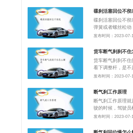
合器损坏。所以在
一步恶化。判断离
碟刹活塞回位不彻
力的状态。踩下油
碟刹活塞回位不彻
上升。离合器片磨
弹簧或者螺丝松动
汽车上的离合器使
要对汽车踏板做详
发布时间：2023-07-17
越大，反映到踏板
低：刹车泵压力过
离合器片的磨损状
决办法：这种情况
走；使用一段时间
货车断气刹刹不住
缺失：刹车油缺失
才能结合，给人的
货车断气刹刹不住
时检查刹车油，及
能结合时，说明离
看下调整杆，是不
位大部分原因是下
过一段时间，离合
查看刹车片厚度，
发布时间：2023-07-17
泵喷除锈剂或者是
在行驶的过程中，
内有空气，或者是
用。除锈后再重新
离合器踏板的回位
重要的系统，这个
化，矩形橡胶密封
断气刹工作原理
3.油路中有气阻
的。普通气刹制动
时更换矩形橡胶密
油，并将系统中的
断气刹工作原理就
制动器、空压机等
的制动反应。在轮
簧回位力不足：随
驶的时候，驾驶员
制动机构包括储气
是非常重要的，所
象。现象是离合踩
弹簧，也就是把手
发布时间：2023-07-17
动阀、安全阀、放
保养，及时更换老
不是突然的不回位
缩空气进入制动气
中央盘式制动器。
空气：就会引起离
机构、中央盘式制
断气刹回位慢怎么