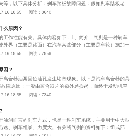
失等，以下具体分析：刹车踏板故障问题：假如刹车踏板老
弹簧松了或螺丝松，基本都会有刹车回位慢、回位不彻底等症
 16:18:55
阅读：8640
汽车踏板做耐心的检测，并对损坏地方位置进行立刻的更换。
假如刹车泵压力过低也会影响到有刹车回位不彻底的问题。刹
什么原因？
因有非常多，包含刹车系统管理堵塞、大力鼓漏气等，这种状
的工作性能有关。具体内容如下：1、简介：气刹是一种刹车
s店请专业人士进行检测和修理。刹车油缺失：刹车油缺失是导
使外界（主要是路面）在汽车某些部分（主要是车轮）施加一
的关键原因，这种状况要立刻检测刹车油，立刻对其进行更换
进行一定程度的强制制动的一系列专门装置统称为制动系统。
 16:18:55
阅读：7858
动系的作用可分为行车制动（气刹车）、驻车制动、应急制
车制动又可分为中央盘式制动和储能弹簧制动，而储能弹簧制
原因？
刹”。2、组成：普通气刹制动系统由制动操纵机构、双回路制动
于离合器油泵回位油孔发生堵塞现象。以下是汽车离合器的具
动机构、制动器、空压机等组成。其中制动操纵机构包括制动
器故障原因：一般由离合器片的额外磨损起，而终于发动机空
；双回路制动机构包括储气筒、制动阀、低压报警器、气压调
所以在应对方面，主要是磨损阶段和损坏程度的判断，以防止
 16:18:55
阅读：7340
向阀、继动阀、安全阀、放水阀；中央盘式制动机构包括驻车
2、离合器保养方法：减少半离合的次数和时间。手动档变速
动拉索、中央盘式制动器。
速箱，半离合的次数和时间完全可以控制，从而减少离合器的
？
磨损大多数发生在低速行驶阶段，所以对于双离合变速箱，低
于油刹而言的刹车方式，也是一种刹车系统，主要用于中大型
式，可以延长离合器的使用寿命。
迅速、刹车粗暴、力度大。有关断气刹的资料如下：组成部
构、双回路制动机构、制动器、空压机等组成。其中制动操纵