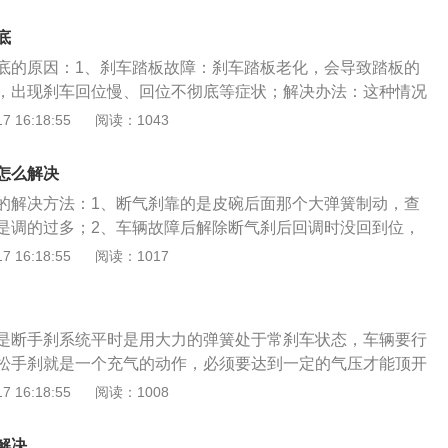
应对方面，主要是磨损阶段和损坏程度的判断，以防止磨损进
合器片磨损的方法：（1）汽车在行驶的过程中加速表现出无
底
门之后，汽车发动机的转速就会上升，但是汽车的车速并没有
底的原因：1、刹车踏板故障：刹车踏板老化，会导致踏板的
损程度高就会打滑，发动机的动力就无法传到变速箱。（2）
，出现刹车回位慢、回位不彻底等症状；解决办法：这种情况
用过程中，随着离合器片的逐渐磨损，离合器的分离间隙越来
细的检查，并对损坏部位进行及时的更换；2、刹车泵压力过
 16:18:55
阅读：1043
上就是踏板越来越高。可以根据离合器踏板的高度大致的判断
低的原因有很多，包括刹车系统管理堵塞、大力鼓漏气等；解
况，比如新车离合器踏板只要抬起三分之一，汽车就会向前
要到维修厂或者4s店请专业人士进行检查和维修；3、刹车油
后，离合器片磨损掉了一部分，离合器踏板要抬起二分之一时
怎么解决
是引起刹车回位不彻底的主要原因；解决办法：这种情况要及
感觉就是踏板变高了。当离合器踏板需要抬起三分之二行程才
的解决方法：1、断气刹靠的是皮碗后面那个大弹簧制动，查
时对其进行更换和补充。大部分汽车在正常行驶中，碟刹不回
合器片几乎磨损殆尽了，这时就应该更换离合器片了。否则再
是调的过多；2、车辆故障后解除断气刹后回调时没回到位，
泵活塞生锈原因，可以拆下泵及时除锈，除锈的方法可以给下
器抬到头汽车也不走了，这时再修理就晚了。（3）如果我们
及时更换；3、离合器的问题，检查或更换助力泵；4、手刹阀
 16:18:55
阅读：1017
利用细砂纸套在活塞上手动除锈，最好的办法是二者结合着使
闻到烧焦的味道，也有可能是因为离合片磨损严重导致的。2.
分泵出现了故障导致的需要维修。刹车系统是汽车上一个非常
安装回活塞就可以了。车辆使用年限久了，零部件也会出现老
弹簧脱落：出现这种情况需要去专业的修理厂或者4s店修理。
系统关乎到行驶安全性。大卡车，大货车，半挂车都是气刹
圈老化或者膨胀，就会出现回压困难的情况，这种就必须要及
或工作缸磨损会造成踏板不回位，对于前者，要定期更换传动
系统由制动操纵机构、双回路制动机构、中央盘式制动机构、
封圈。碟刹主要是利用活塞压紧制动盘后产生的摩擦力而做出
空气排出，而对于后者，更换新的部件即可。4.离合器踏板弹
是断手刹系统平时是用大力的弹簧处于常刹车状态，车辆要行
组成。其中制动操纵机构包括制动踏板、踏板吊挂等。双回路
胎处安装好制动盘，摩擦表面而做出制动。刹车在行驶车辆中
着使用工作年限的增长，回位弹簧就会有弹力衰减、失效等现
松手刹就是一个充气的动作，必须要达到一定的气压才能顶开
筒、制动阀、低压报警器、气压调节器、制动管、换向阀、继
以车主在做日常车辆维护保养中，应该定时定期对其进行维护
下去的时候也毫无压力。这种状况的话，离合器踏板不回位并
刹松掉，才能行驶。常规刹车是手刹锁住传动轴，脚刹时由压
 16:18:55
阅读：1008
水阀。中央盘式制动机构包括驻车制动操纵手柄、制动拉索、
化零部件。
，是一种渐变的流程。更换回位弹簧。5.离合器管路系统混入
室锁住车轮。普通气刹制动系统由制动操纵机构、双回路制动
合器不回位的状况。更换离合器油，并且把离合器油管中的气
动机构、制动器、空压机等组成。其中制动操纵机构包括制动
解决