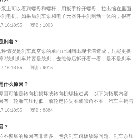
器踏板行程太大：调整离合器踏板行程。不是缺油引起的。假如
；中央盘式制动机构包括驻车制动操纵手柄、制动拉索、中央
分泵上可以看到螺母和螺杆，用扳手拧开螺母，拉出缩在里面
合器分离不好或不分离，不可能踩下去不回位。检查回位弹簧
刹的方式大多用在中大型车的手刹系统．这种车的手刹系统平
手刹电机。如果后刹车泵和电子元器件手刹制动一体的，很有
7.离合器油泵回油孔堵塞：出现这种情况多是因为离合器油本
处于常刹车状态，在手刹或传动轴机械故障时，手刹失灵；在
坏，需要修理手刹电机。3、修理刹车分泵。如果是刹车分泵
 16:18:55
阅读：1003
质太多，影响了卡死现象。判断方法是打开发动机罩，检测离
筒、制动阀任何一个部位故障时，脚刹失灵。而断气刹车就可
定刹车分泵的导管卡滞引起的，需要修理刹车分泵。4、重新
色。解决方法:清洗离合器油泵回油孔，更换离合器油。
。
车踏板上的回位弹簧是否脱落，重新安装回位弹簧。5、补充
是刹着？
足也会导致断气刹回位不完全，需要及时检查刹车油，及时更
这种情况是刹车真空泵的单向止回阀出现卡滞造成，只能更换
4s店维修。制动泵压力过低也会出现这种情况，需要去4s店找
障2鼓刹刹车片要是鼓刹，去维修店拆开看一看，是不是刹车
和修理。断气刹由制动操纵机构、制动器、空压机等组成，应
 16:18:55
阅读：9015
刹系统，弹簧处于常刹车状态，在车辆行驶时，驾驶员松手开
气压，弹簧被顶开，车辆可以继续上路行驶。普通刹车是用手
旦手刹或传动轴机械故障，手刹就会失灵，而用脚刹锁住的车
是什么原因？
、储气筒等出现故障时，脚刹也会失灵，影响行车安全。断气
原因可能是转向机损坏或转向机螺栓过紧；以下为拓展内容：
险，提高行车的安全性。
因有：轮胎气压过低，前轮定位失准或倾角不准；汽车主销与
向系统缺少或者渗漏转向机油；摆胶损坏，造成轮胎内侧偏磨
 16:18:55
阅读：8884
回位的更多问题如下：自动回正性能是车辆的一个基本性能，
的一个重要的评价指标。所有机动车辆，不管采用什么样的转
因？
是有助力，都应该有回正能力。
位不彻底的原因有非常多，包含刹车踏板故障问题、刹车泵压