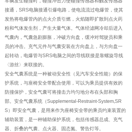
车辆发生碰撞时，碰撞冲击力使碰撞传感器和触发传感器
接通，SRS电脑接通引爆电路，使电流流过电爆管，使其
发热将电爆管内的点火介质引燃，火焰随即扩散到点火药
粉和气体发生剂，产生大量气体。气体经滤网冷却后进入
气囊内，气囊急剧膨胀，冲破方向盘，缓冲对驾驶员和乘
员的冲击。充气元件与气囊安装在方向盘上，与方向盘一
起转动，电爆管与SRS电脑之间的导线联接是靠螺旋导线
〈游丝〉来联接的。
安全气囊系统是一种被动安全性（见汽车安全性能）的保
护系统，与座椅安全带配合使用，可以为乘员提供有效的
防撞保护，安全气囊可将撞击力均匀地分布在头部和胸
部。安全气囊系统（Supplemental-Restraint-System,SR
S）即安全气囊，是用来作为座椅安全带的乘员约束装置的
辅助装置，是一种辅助保护系统，包括传感器总成、充气
器、折叠的气囊、点火器、固态氮、警告灯等。