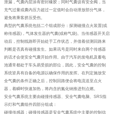
泄漏，气囊内层涂有密封橡胶；同时气囊设有安全阀，当
充气过量或囊内压力超过一定值时会自动泄放部分气体，
避免将乘客挤压受伤。
典型的气囊系统包括二个组成部分：探测碰撞点火装置(或
称传感器)，气体发生器的气囊(或称气袋)。当传感器开关启
动后，控制线路即开始处于工作状态，并借着侦测回路来
判断是否真有碰撞发生。如果讯号是同时来自两个传感器
的话才会使安全气囊开始作用。由于汽车的发电机及蓄电
池通常都处于车头易受损的部位，因此，安全气囊的控制
系统皆具有自备的电源以确保作用的发挥。在判定施放安
全气囊的条件正确之后，控制回路便会将电流送至点火
器，着瞬时快速加热，将内含的氮化钠推进剂点燃。
安全气囊系统主要由碰撞传感器、安全气囊电脑、SRS指
示灯和气囊组件四部分组成：
碰撞传感器：碰撞传感器是安全气囊系统中主要的控制信