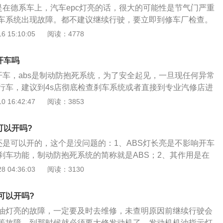
都是在德系车上，汽车epc灯亮的话，很大的可能性是节气门严重
s失效，注意谨慎驾驶送修处理。
车系统出现故障。都不建议继续行驶，要立即到修车厂检查。
后，要先检查是什么原因导致的，会导致灯亮的故障有节气门严
 15:10:05
阅读：4778
统出现故障。若是节气门严重积碳的话，那么是可以继续驾驶
系统出现故障，那么就需要立即送到修理厂检查修复。尽量不
开车吗
汽车，这样会导致发动机内增加积碳，从而导致发动机的故障
以开车，abs是制动防抱死系统，为了安全起见，一旦现任何异常
行车，建议到4s店彻底检查刹车系统或者直接到专业汽修店进
s通过“点动刹车”方式将车辆刹停，用高频率制动来防止车辆抱
 16:42:47
阅读：3853
障灯亮起，需要彻底检查刹车系统，分析行车系统故障码。abs故
车防抱死系统故障，刹车片和刹车盘失效导致的制动失灵，制
可以开吗?
起的，因此这就需要驾驶员日常多留意刹车片和刹车盘的磨损
车还是可以开的，这个是没问题的：1、ABS灯长亮是不影响开车
的更换里程是3万公里左右。
刹车功能，制动防抱死系统的简称就是ABS；2、其作用是在
控制制动器制动力的大小，使车轮不被抱死，处于边滚边滑
 04:36:03
阅读：3130
左右）的状态，用以保证车轮与地面的附着力在最大值；3、如
，那么在急刹车的时候，汽车可能会发生侧向漂移，是有一定行
可以开吗?
油灯亮的故障，一定要及时去维修，未查明原因前继续行驶会
等故障，到那时候就必须要大修发动机了。发动机机油指示灯