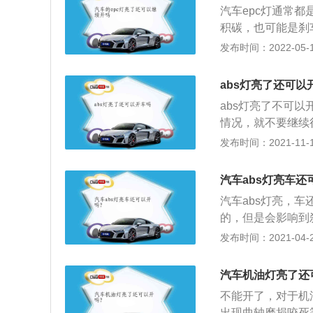
汽车epc灯通常
常，那就只是ab
积碳，也可能是刹
当EPC灯亮了以
发布时间：2022-05-16
重积碳以及刹车系
的。但如果是刹车
abs灯亮了还可以
给汽车加质量差的
abs灯亮了不可
灯亮起来。
情况，就不要继续
行维修处理。ab
发布时间：2021-11-10
死，一旦abs故
障灯亮说明汽车刹
汽车abs灯亮车还
动故障灯是不会亮
汽车abs灯亮，
情况，常规刹车片
的，但是会影响到
汽车制动时，自动
发布时间：2021-04-28
（滑移率在20%
果ABS出现问题
汽车机油灯亮了还
车危害的。
不能开了，对于机
出现曲轴磨损咬死