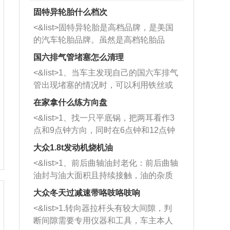
固特异轮胎什么档次
<&list>固特异轮胎是高档品牌，是美国
的汽车轮胎品牌。虽然是高档轮胎品
牌，但是中高低端的轮胎都有生产，这
国六排气管堵塞怎么清理
也是为了更好的开拓市场。
<&list>1、当车主发现自己的国六车排气
管出现堵塞的情况时，可以利用铁丝或
者是细棍，直接将杂物给取出来，如果
在家拿什么练方向盘
堵塞情况比较严重，也可以采取应急措
<&list>1、找一只平底锅，把两耳看作3
施。 <&list>2、直接利用木棍将所有的
点和9点钟方向，同时在6点钟和12点钟
杂物推到排气管里面的位置处，然后将
方向做一个标记。 <&list>2、双手握住
三元催化器拆解开，就可以将堵塞的东
大众1.8t发动机烧机油
平底锅两耳，然后往左打半圈、一圈、
西取出来。但如果是因为积碳过多引起
<&list>1、前后曲轴油封老化：前后曲轴
一圈半的练习，往右同样也要打相同的
的堵塞，就需要将三元催化器泡在草酸
油封与油大面积且持续接触，油的杂质
圈数。 <&list>3、最后强调要反复练
中进行清洗。 <&list>3、也可以利用清
和发动机内持续温度变化使其密封效果
习，这样就可以形成肌肉记忆，在真实
大众冬天过减速带咯吱咯吱响
洗剂对堵塞的情况得到解决，将清洗剂
逐渐减弱，导致渗油或漏油。<&list>2、
驾驶车辆时，不需要记忆也能打好方
放在燃油箱中，与燃油混合后，车辆启
<&list>1.转向器拉杆头有较大间隙，判
活塞间隙过大：积碳会使活塞环与缸体
向。
动时，就可以和汽油一起进入到燃烧
断间隙需要专用仪器和工具，车主本人
的间隙扩大，导致机油流入燃烧室中，