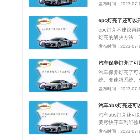
案：参考车辆轮胎
保养的一些内容的
发布时间：2023-07-17
电器接触不良等引
灭。原因：ABS
间间歇性亮起。原
洁、补给、润滑、
动的重新连接。状
ABS计算机故障
引擎发动，踏下刹
保养的目的是保持
因：当使用多种车
epc灯亮了还可以
要时清洁接触面；检
板，完成自我设定
化过程，延长使用
升，ABS指示灯
4：ABS警告灯
epc灯亮不建议
良。处理方案：检
出现后轮速度与前
灯亮的解决方法：
电源接触不良）。状
案：参考车辆轮胎
除相关部位积碳；
发布时间：2023-07-17
灭。原因：ABS
间间歇性亮起。原
能，具体以读取故
ABS计算机故障
引擎发动，踏下刹
还能继续开，驾驶
汽车保养灯亮了可
要时清洁接触面；检
板，完成自我设定
况，驾驶员也不能
4：ABS警告灯
汽车保养灯亮了可
出现后轮速度与前
统、变速箱系统、
案：参考车辆轮胎
围。汽车保养的目
发布时间：2023-07-17
间间歇性亮起。原
生、减缓劣化过程
引擎发动，踏下刹
起到润滑的作用，
汽车abs灯亮还可
板，完成自我设定
叫机油滤清器，功
汽车abs灯亮还
应在换机油时与机
要尽快开车到维修店
中有空气；2、ab
发布时间：2023-07-17
接触不良、线束断