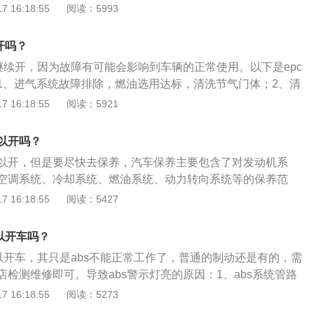
规格及钢圈规格，参考油箱盖旁的贴铁。状态5：ABS警告灯
介绍：1、汽车保养是指定期对汽车相关部分进行检查、清
 16:18:55
阅读：5993
起信号不良而使系统故障。处理方案：检查线路连接处，有松
油压阀体搭铁线路接触不良；ABS油压阀体电线接头接触不良；
因：刹车灯开关调整不当；刹车灯内部接触不良。处理方案：
调整或更换某些零件的预防性工作，又称汽车维护。2、汽车
态2：ABS警告灯间歇性亮起，加速时则ABS警告灯熄灭。原
。处理方案：松开油压阀体搭铁固定螺丝，再旋紧固定螺丝，必
车踏板，用手指将刹车开关连杆往下推到底，再放松刹车踏
车容整洁，技术状况正常，消除隐患，预防故障发生，减缓劣
辆电器，而电瓶电压下降低于10.5V，引擎转速上升，电压上
开吗？
查插头是否间隙变大；更换ABS或ABS/ASR计算机。状态
位置；更换刹车灯开关。
周期。
熄灭；ABS的系统电源供应电压太低，如线头接触不足或搭铁不
高速行驶亮起。原因：在高速⾏驶中，ABS计算机计算车速信号
再继续开，因为故障有可能会影响到车辆的正常使用。以下是epc
查电瓶比重；检查充电系统；检查电源供应（如电压继电器或
轮速度差别太大；轮胎规格不正确或钢圈规格不正确。处理方
1、进气系统故障排除，燃油选用达标，清洗节气门体；2、清
态3：引擎启动后ABS警告灯一直亮着，直到引擎IGFF才熄
规格及钢圈规格，参考油箱盖旁的贴铁。状态5：ABS警告灯
3、重新刷写ECU相关数据；4、不排除有其他故障引发的可
 16:18:55
阅读：5921
油压阀体搭铁线路接触不良；ABS油压阀体电线接头接触不良；
因：刹车灯开关调整不当；刹车灯内部接触不良。处理方案：
障码为准。epc灯亮如果车辆没有明显的故障状况，那么车辆
。处理方案：松开油压阀体搭铁固定螺丝，再旋紧固定螺丝，必
车踏板，用手指将刹车开关连杆往下推到底，再放松刹车踏
员可以尝试熄火重新启动来让epc灯熄灭。即使没有故障状
以开吗？
查插头是否间隙变大；更换ABS或ABS/ASR计算机。状态
位置；更换刹车灯开关。
掉以轻心，需要及时对车辆进行维修检测。
高速行驶亮起。原因：在高速⾏驶中，ABS计算机计算车速信号
以开，但是要尽快去保养，汽车保养主要包含了对发动机系
轮速度差别太大；轮胎规格不正确或钢圈规格不正确。处理方
空调系统、冷却系统、燃油系统、动力转向系统等的保养范
规格及钢圈规格，参考油箱盖旁的贴铁。状态5：ABS警告灯
的是保持车容整洁、技术状况正常、消除隐患、预防故障发
 16:18:55
阅读：5427
因：刹车灯开关调整不当；刹车灯内部接触不良。处理方案：
、延长使用周期。更换机油是保养中常见的项目，机油主要是
车踏板，用手指将刹车开关连杆往下推到底，再放松刹车踏
因为机油是有寿命期限的，所以要定期进行更换。机油滤芯又
以开车吗？
位置；更换刹车灯开关。
能是去除机油中的各种杂质，保证润滑系统的正常，机油滤芯
可以开车，其只是abs不能正常工作了，普通的制动还是有的，需
油一并更换。
检测维修即可。导致abs警示灯亮的原因：1、abs系统管路
s系统电脑故障；3、车速传感器故障；4、abs线束老化、插头
 16:18:55
阅读：5273
裂、外部屏蔽损坏等都会造成其无法正常工作。abs是刹车防