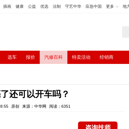
插画
健康
公益
优选
法制
守艺中华
应急中国
更多
地
选车
报价
汽修百科
特卖活动
经销商
亮了还可以开车吗？
8:55
原创
来源：中华网
阅读：6351
咨询技师