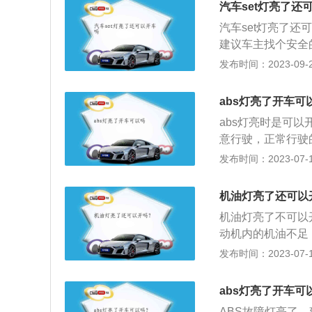
汽车set灯亮了还
汽车set灯亮了还
建议车主找个安全
有异常，可以继续
发布时间：2023-09-23
用轮胎。解决方法
t灯亮起后，仪表
abs灯亮了开车可
后，重新充气后要
abs灯亮时是可
常的危害：1、与
意行驶，正常行驶
易跑偏的不安全因
制动的时候，车轮
发布时间：2023-07-17
异常发热；4、轮
以将车子停靠在安
过程中，对轮胎气
说明没有问题。如
保行车安全。有数
机油灯亮了还可以
车辆开到附近的4s
70%，而所有会
机油灯亮了不可以
会老化；2、线路
而充入空气的车胎
动机内的机油不足
出现抱死的情况。
舒适度及运载量，
即添加机油，并且
发布时间：2023-07-17
液，其对于发动机
机油在发动机内不
abs灯亮了开车可
用。在发动机运行
ABS故障灯亮了