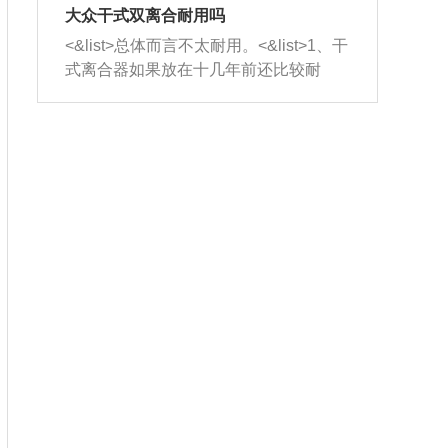
室，最后形成废气排出，就可以让三元
无法制作，需要将车辆送到修理厂或4s
造成烧机油。<&list>3、机油粘度。使用
大众干式双离合耐用吗
催化器得到清洗，排气管堵塞的情况就
店；<&list>2.车辆半轴套管防尘罩破
机油粘度过小的话，同样会有烧机油现
<&list>总体而言不太耐用。<&list>1、干
能够得到解决。
裂，破裂后会出现漏油现象，使半轴磨
象，机油粘度过小具有很好的流动性，
式离合器如果放在十几年前还比较耐
损严重，磨损的半轴容易损坏，产生异
容易窜入到气缸内，参与燃烧。<&list>
用，但是由于现在的汽车发动机动力输
响；<&list>3.稳定器的转向胶套和球头
4、机油量。机油量过多，机油压力过
出越来越高，使得干式离合器散热不足
老化，一般是使用时间过长造成的。解
大，会将部分机油压入气缸内，也会出
的缺陷也逐渐暴露出来。<&list>2、由于
决方法是更换新的质量好的转向橡胶套
现烧机油。<&list>5、机油滤清器堵塞：
干式双离合的工作环境暴露在空气中，
和球头。
会导致进气不畅，使进气压力下降，形
而离合器的散热也是通离合器罩上面的
成负压，使机油在负压的情况下吸入燃
几个小孔来进行散热。但是在行驶过程
烧室引起烧机油。<&list>6、正时齿轮或
中变速箱需要换挡，就不得不使得离合
链条磨损：正时齿轮或链条的磨损会引
器频繁工作。<&list>3、长时间的低速行
起气阀和曲轴的正时不同步。由于轮齿
驶以及过于频繁的启停，导致离合器的
或链条磨损产生的过量侧隙，使得发动
温度不断升高，而低速行驶时空气流动
机的调节无法实现：前一圈的正时和下
效率不高，无法将离合器中的热量有效
一圈可能就不一样。当气阀和活塞的运
的带走，导致离合器内部的温度不断升
动不同步时，会造成过大的机油消耗。
高，加速离合器的磨损。
解决方法：更换正时齿轮或链条。<&list
>7、内垫圈、进风口破裂：新的发动机
设计中，经常采用各种由金属和其他材