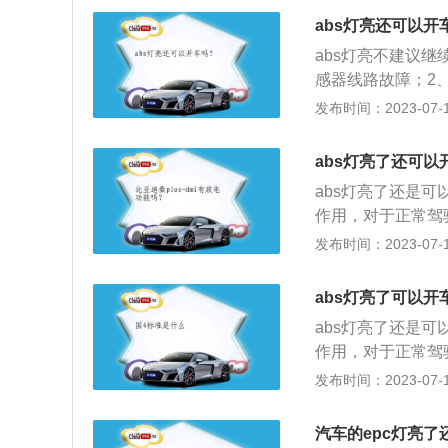
抱死系统，该灯在
abs灯亮还可以开
灭。
abs灯亮不建议继
感器线路故障；2、
车片磨损超标、传
发布时间：2023-07-17
家，用电脑消除；
可。abs功能是
abs灯亮了还可以
小，使车轮不被抱
abs灯亮了还是可
定性及较差路面条
作用，对于正常驾
的急刹存在抱死的
发布时间：2023-07-17
抱死失控。abs
统警报灯同时亮起
abs灯亮了可以开
制动液液位，如果
abs灯亮了还是可
常，那就只是ab
作用，对于正常驾
的急刹存在抱死的
发布时间：2023-07-17
抱死失控。abs
统警报灯同时亮起
汽车的epc灯亮了
制动液液位，如果