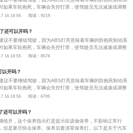
直接接触产生摩擦。
时如果车轮抱死，车辆会失控打滑，使驾驶员无法减速或调整
全隐患较大。ABS灯亮的状态有多种，不同状态的故障原因和
 16:18:55
阅读：9219
体如下：状态1：ABS故障灯常亮（最常见）。原因1：ABS车
被泥土、泥浆等其它污染源覆盖，影响传感器感应相应的车速
亮了还可以开吗？
脑无法判别车速，不能断定车轮的滑移率，进而不能发出相应动
，建议不要继续驾驶，因为ABS灯亮意味着车辆的防抱死制动系
。处理方案：清洁车速传感器上的脏物，调整好车速传感器与
时如果车轮抱死，车辆会失控打滑，使驾驶员无法减速或调整
即可恢复正常。原因2：由于系统线路之间连接松懈，ABS继
全隐患较大。ABS灯亮的状态有多种，不同状态的故障原因和
 16:18:55
阅读：8576
起信号不良而使系统故障。处理方案：检查线路连接处，有松
体如下：状态1：ABS故障灯常亮（最常见）。原因1：ABS车
态2：ABS警告灯间歇性亮起，加速时则ABS警告灯熄灭。原
被泥土、泥浆等其它污染源覆盖，影响传感器感应相应的车速
辆电器，而电瓶电压下降低于10.5V，引擎转速上升，电压上
可以开吗？
脑无法判别车速，不能断定车轮的滑移率，进而不能发出相应动
熄灭；ABS的系统电源供应电压太低，如线头接触不足或搭铁不
，建议不要继续驾驶，因为ABS灯亮意味着车辆的防抱死制动系
。处理方案：清洁车速传感器上的脏物，调整好车速传感器与
查电瓶比重；检查充电系统；检查电源供应（如电压继电器或
时如果车轮抱死，车辆会失控打滑，使驾驶员无法减速或调整
即可恢复正常。原因2：由于系统线路之间连接松懈，ABS继
态3：引擎启动后ABS警告灯一直亮着，直到引擎IGFF才熄
全隐患较大。ABS灯亮的状态有多种，不同状态的故障原因和
 16:18:55
阅读：6705
起信号不良而使系统故障。处理方案：检查线路连接处，有松
油压阀体搭铁线路接触不良；ABS油压阀体电线接头接触不良；
体如下：状态1：ABS故障灯常亮（最常见）。原因1：ABS车
态2：ABS警告灯间歇性亮起，加速时则ABS警告灯熄灭。原
。处理方案：松开油压阀体搭铁固定螺丝，再旋紧固定螺丝，必
被泥土、泥浆等其它污染源覆盖，影响传感器感应相应的车速
辆电器，而电瓶电压下降低于10.5V，引擎转速上升，电压上
了还可以开吗？
查插头是否间隙变大；更换ABS或ABS/ASR计算机。状态
脑无法判别车速，不能断定车轮的滑移率，进而不能发出相应动
熄灭；ABS的系统电源供应电压太低，如线头接触不足或搭铁不
高速行驶亮起。原因：在高速⾏驶中，ABS计算机计算车速信号
继续开，这个保养指示灯是提示应该做保养，不影响正常行
。处理方案：清洁车速传感器上的脏物，调整好车速传感器与
查电瓶比重；检查充电系统；检查电源供应（如电压继电器或
轮速度差别太大；轮胎规格不正确或钢圈规格不正确。处理方
，但是要尽快去保养。保养后要清零保养灯。以下是关于汽车
即可恢复正常。原因2：由于系统线路之间连接松懈，ABS继
态3：引擎启动后ABS警告灯一直亮着，直到引擎IGFF才熄