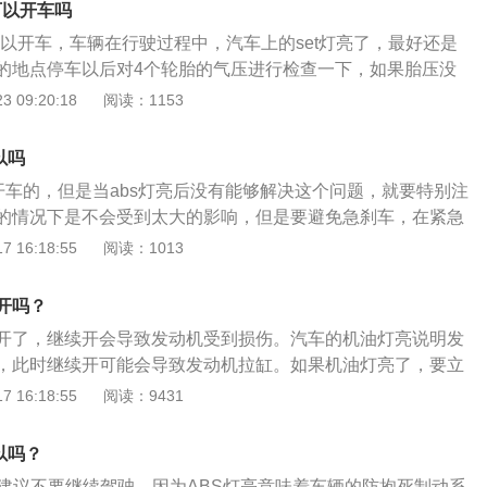
可以开车吗
可以开车，车辆在行驶过程中，汽车上的set灯亮了，最好还是
的地点停车以后对4个轮胎的气压进行检查一下，如果胎压没
进行行驶，如果胎压出现异常，要及时补充气体或者是更换备
 09:20:18
阅读：1153
：set按键灯亮起时，要检测一下轮胎胎压是否正常，大多数se
盘上的胎压监测报警灯也会亮起，当驾驶员确认了轮胎胎压不足
以吗
长按set键就可以使仪表盘上的胎压监测报警灯熄灭了。胎压异
以开车的，但是当abs灯亮后没有能够解决这个问题，就要特别注
路面的摩擦系数便会增大，耗油量上升；2、造成方向盘很沉、
的情况下是不会受到太大的影响，但是要避免急刹车，在紧急
素；3、使轮胎各部位的运动量增大，过度的碾压造成轮胎的
可能会出现抱死失控现象。如果在行驶过程中abs灯亮了，可
 16:18:55
阅读：1013
胎与地面的摩擦成倍增加，导致爆胎。胎压监测是在汽车行驶
全位置，然后再进行重新启动，看看abs是否有熄灭，熄灭就
压进行实时自动监测，并对轮胎漏气和低气压进行报警，以确
果是再次启动abs灯还是亮着，为了行驶的安全，建议还是将
据表明，由爆胎引起的车祸在恶性交通事故中所占的比例高达
开吗？
店进行检查修理。abs灯亮有几种原因：1、abs传感器用久就
造成爆胎的因素中胎压不足成为主要原因。胎压要求比较严格。
开了，继续开会导致发动机受到损伤。汽车的机油灯亮说明发
连接出现故障；3、abs传感器被污染所导致接触不良；4、轮胎
，和四季变换有关系，并且胎压与车的性能有紧密联系，比如
，此时继续开可能会导致发动机拉缸。如果机油灯亮了，要立
还会影响车胎寿命。
要检查一下是否存在机油泄漏的情况。机油被称为发动机的血
 16:18:55
阅读：9431
来说很重要，如果发动机内没有机油，发动机无法正常运行。
仅起到润滑作用，还起到清洁、密封、缓冲、防锈、散热的作
以吗？
时，机油会在发动机内各个部件表面形成一层油膜，可以防止
，建议不要继续驾驶，因为ABS灯亮意味着车辆的防抱死制动系