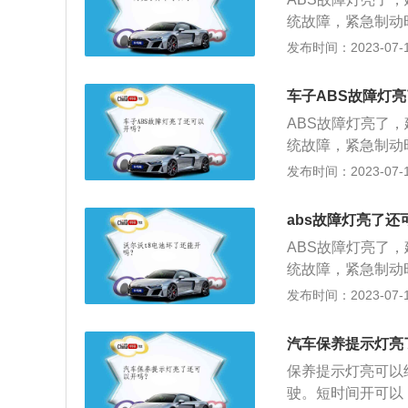
发动机内各个部件
统故障，紧急制动
车辆行驶轨迹，安
发布时间：2023-07-17
处理办法不同，具
速传感器感应部分
车子ABS故障灯
信号，使ABS电
ABS故障灯亮了
作指令来调节制动
统故障，紧急制动
信号齿圈的间隙，
车辆行驶轨迹，安
发布时间：2023-07-17
电器接触不良等引
处理办法不同，具
动的重新连接。状
速传感器感应部分
因：当使用多种车
abs故障灯亮了还
信号，使ABS电
升，ABS指示灯
ABS故障灯亮了
作指令来调节制动
良。处理方案：检
统故障，紧急制动
信号齿圈的间隙，
电源接触不良）。状
车辆行驶轨迹，安
发布时间：2023-07-17
电器接触不良等引
灭。原因：ABS
处理办法不同，具
动的重新连接。状
ABS计算机故障
速传感器感应部分
因：当使用多种车
汽车保养提示灯亮
要时清洁接触面；检
信号，使ABS电
升，ABS指示灯
4：ABS警告灯
保养提示灯亮可以
作指令来调节制动
良。处理方案：检
出现后轮速度与前
驶。短时间开可以
信号齿圈的间隙，
电源接触不良）。状