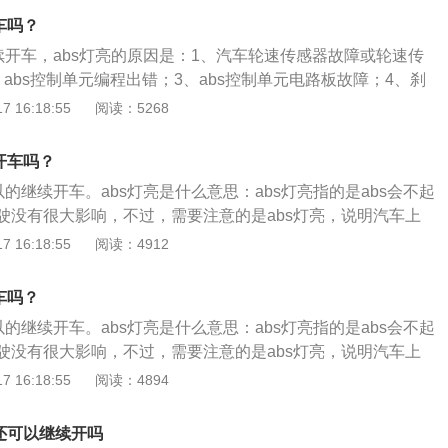
汽车启动时会短时间点亮几秒，系统自检没有问题后会自动熄
车吗？
续开车，abs灯亮的原因是：1、汽车轮速传感器故障或轮速传
abs控制单元编程出错；3、abs控制单元电路板故障；4、刹
感器损坏、制动液不足。abs灯亮的去除方法是：1、去维修厂
 16:18:55
阅读：5268
2、找到汽车的电瓶拆掉负极接线柱，几分钟后再装回去即
：1、汽车抱死制动系统能在汽车制动时自动控制制动器动力的大
开车吗？
死；2、有效控制车轮保持在转动状态，提高制动时汽车的稳
以的继续开车。abs灯亮是什么意思：abs灯亮指的是abs会不起
件下的汽车制动性能。
驶没有很大影响，不过，需要注意的是abs灯亮，说明汽车上
风险。所以在驾驶的时候，要注意刹车轻重，防止甩尾，防止
 16:18:55
阅读：4912
灯亮情况下不能开车：在行驶的过程中，如果abs警报灯和制动系
来，一定要立刻停止行驶，并且在第一时间之内，就需要检查
车吗？
液位低于之后，就一定要马上请专业人员检修。如果液位正
以的继续开车。abs灯亮是什么意思：abs灯亮指的是abs会不起
s失效，注意谨慎驾驶送修处理。
驶没有很大影响，不过，需要注意的是abs灯亮，说明汽车上
风险。所以在驾驶的时候，要注意刹车轻重，防止甩尾，防止
 16:18:55
阅读：4894
灯亮情况下不能开车：在行驶的过程中，如果abs警报灯和制动系
来，一定要立刻停止行驶，并且在第一时间之内，就需要检查
还可以继续开吗
液位低于之后，就一定要马上请专业人员检修。如果液位正