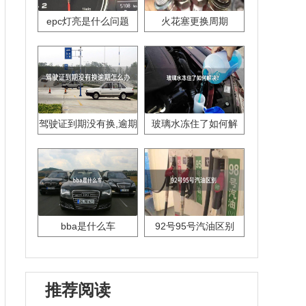
epc灯亮是什么问题
火花塞更换周期
驾驶证到期没有换,逾期
玻璃水冻住了如何解
怎么办??
决？
bba是什么车
92号95号汽油区别
推荐阅读