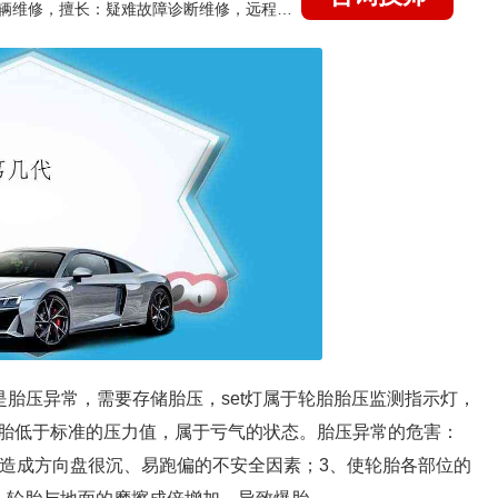
国家认证的汽车维修技师，15年德美日等各系车辆维修，擅长：疑难故障诊断维修，远程维修技术指导
因是胎压异常，需要存储胎压，set灯属于轮胎胎压监测指示灯，
胎低于标准的压力值，属于亏气的状态。胎压异常的危害：
、造成方向盘很沉、易跑偏的不安全因素；3、使轮胎各部位的