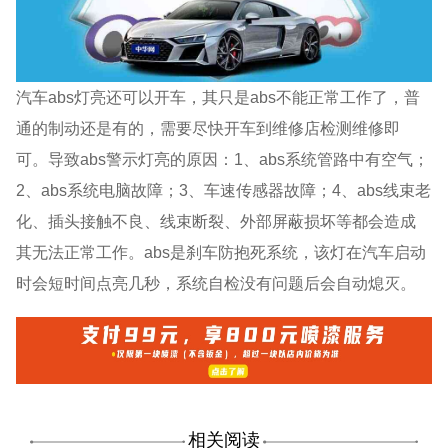
汽车abs灯亮还可以开车，其只是abs不能正常工作了，普
通的制动还是有的，需要尽快开车到维修店检测维修即
可。导致abs警示灯亮的原因：1、abs系统管路中有空气；
2、abs系统电脑故障；3、车速传感器故障；4、abs线束老
化、插头接触不良、线束断裂、外部屏蔽损坏等都会造成
其无法正常工作。abs是刹车防抱死系统，该灯在汽车启动
时会短时间点亮几秒，系统自检没有问题后会自动熄灭。
相关阅读