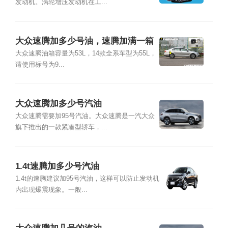
发动机。涡轮增压发动机在工...
大众速腾加多少号油，速腾加满一箱
油多少钱
大众速腾油箱容量为53L，14款全系车型为55L，
请使用标号为9...
大众速腾加多少号汽油
大众速腾需要加95号汽油。大众速腾是一汽大众
旗下推出的一款紧凑型轿车，...
1.4t速腾加多少号汽油
1.4t的速腾建议加95号汽油，这样可以防止发动机
内出现爆震现象。一般...