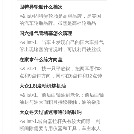
固特异轮胎什么档次
<&list>固特异轮胎是高档品牌，是美国
的汽车轮胎品牌。虽然是高档轮胎品
牌，但是中高低端的轮胎都有生产，这
国六排气管堵塞怎么清理
也是为了更好的开拓市场。
<&list>1、当车主发现自己的国六车排气
管出现堵塞的情况时，可以利用铁丝或
者是细棍，直接将杂物给取出来，如果
在家拿什么练方向盘
堵塞情况比较严重，也可以采取应急措
<&list>1、找一只平底锅，把两耳看作3
施。 <&list>2、直接利用木棍将所有的
点和9点钟方向，同时在6点钟和12点钟
杂物推到排气管里面的位置处，然后将
方向做一个标记。 <&list>2、双手握住
三元催化器拆解开，就可以将堵塞的东
大众1.8t发动机烧机油
平底锅两耳，然后往左打半圈、一圈、
西取出来。但如果是因为积碳过多引起
<&list>1、前后曲轴油封老化：前后曲轴
一圈半的练习，往右同样也要打相同的
的堵塞，就需要将三元催化器泡在草酸
油封与油大面积且持续接触，油的杂质
圈数。 <&list>3、最后强调要反复练
中进行清洗。 <&list>3、也可以利用清
和发动机内持续温度变化使其密封效果
习，这样就可以形成肌肉记忆，在真实
大众冬天过减速带咯吱咯吱响
洗剂对堵塞的情况得到解决，将清洗剂
逐渐减弱，导致渗油或漏油。<&list>2、
驾驶车辆时，不需要记忆也能打好方
放在燃油箱中，与燃油混合后，车辆启
<&list>1.转向器拉杆头有较大间隙，判
活塞间隙过大：积碳会使活塞环与缸体
向。
动时，就可以和汽油一起进入到燃烧
断间隙需要专用仪器和工具，车主本人
的间隙扩大，导致机油流入燃烧室中，