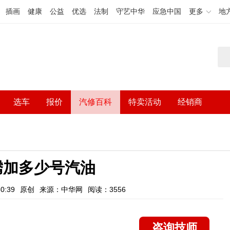
插画
健康
公益
优选
法制
守艺中华
应急中国
更多
地
选车
报价
汽修百科
特卖活动
经销商
速腾加多少号汽油
0:39
原创
来源：中华网
阅读：3556
咨询技师