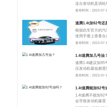
这台发动机是涡轮
速下。发动机机油
发布时间：2023-07-17
于更换机油时需要
后，机油将流入机
速腾1.4t加92号
动机机油将更加标
根据此车官方的汽车
的机油倾斜，因此
使用手册上查看合
明。通常也可以根据
发布时间：2023-07-17
的汽车选择92号汽
在随着一些新技术
1.4t速腾加几号油
也可以调校成用低
速腾1.4t建议加
如点火提前角、涡
压发动机最低都需
高，辛烷值越高，
力比较高，如果使
发布时间：2023-07-17
5号汽油富含95％
绍：速腾尺寸：速腾
用完后换回正确的
m、1462mm，
议低标号的车辆错
1.4t速腾能加92
式前机盖与格栅立
导致发动机出现滞
1.4t速腾不能加
馈的体验是动力变
会导致发动机爆震
为辛烷值低太多，
济性，并且可能会