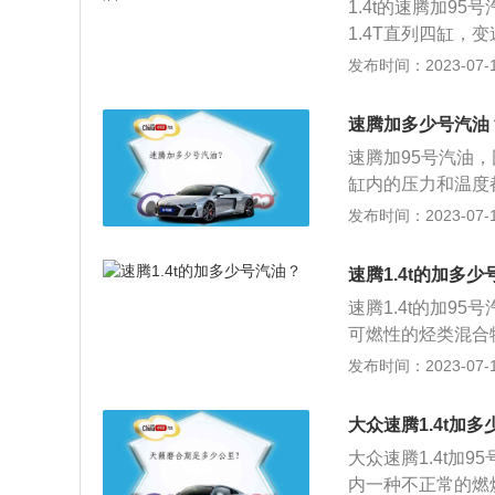
1.4t的速腾加9
辆倾斜，机油在油
1.4T直列四缸，
一般的涡轮增压发
发布时间：2023-07-17
是由百分之95的
应采用高辛烷值汽
速腾加多少号汽油
震、耗油及行驶无
速腾加95号汽油
标号，还可以在油
缸内的压力和温度
压缩比决定加的油号
象。95号汽油是
发布时间：2023-07-17
压缩比在10.0-
长宽高分别为4753
油，但现在随着一
5座三厢车，变速
压缩比高也可以调
速腾1.4t的加多
逊式独立悬挂，后
影响，比如点火提
速腾1.4t的加9
标号越高，辛烷值
可燃性的烃类混合
烷；而95号汽油
度至220度。根
发布时间：2023-07-17
用完后换回正确的
等。速腾1.4t的长
议低标号的车辆错
其发动机的最大马力
大众速腾1.4t加
导致发动机出现滞
馈的体验是动力变
大众速腾1.4t加
为辛烷值低太多，
内一种不正常的燃