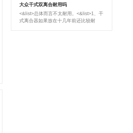
室，最后形成废气排出，就可以让三元
无法制作，需要将车辆送到修理厂或4s
造成烧机油。<&list>3、机油粘度。使用
大众干式双离合耐用吗
催化器得到清洗，排气管堵塞的情况就
店；<&list>2.车辆半轴套管防尘罩破
机油粘度过小的话，同样会有烧机油现
<&list>总体而言不太耐用。<&list>1、干
能够得到解决。
裂，破裂后会出现漏油现象，使半轴磨
象，机油粘度过小具有很好的流动性，
式离合器如果放在十几年前还比较耐
损严重，磨损的半轴容易损坏，产生异
容易窜入到气缸内，参与燃烧。<&list>
用，但是由于现在的汽车发动机动力输
响；<&list>3.稳定器的转向胶套和球头
4、机油量。机油量过多，机油压力过
出越来越高，使得干式离合器散热不足
老化，一般是使用时间过长造成的。解
大，会将部分机油压入气缸内，也会出
的缺陷也逐渐暴露出来。<&list>2、由于
决方法是更换新的质量好的转向橡胶套
现烧机油。<&list>5、机油滤清器堵塞：
干式双离合的工作环境暴露在空气中，
和球头。
会导致进气不畅，使进气压力下降，形
而离合器的散热也是通离合器罩上面的
成负压，使机油在负压的情况下吸入燃
几个小孔来进行散热。但是在行驶过程
烧室引起烧机油。<&list>6、正时齿轮或
中变速箱需要换挡，就不得不使得离合
链条磨损：正时齿轮或链条的磨损会引
器频繁工作。<&list>3、长时间的低速行
起气阀和曲轴的正时不同步。由于轮齿
驶以及过于频繁的启停，导致离合器的
或链条磨损产生的过量侧隙，使得发动
温度不断升高，而低速行驶时空气流动
机的调节无法实现：前一圈的正时和下
效率不高，无法将离合器中的热量有效
一圈可能就不一样。当气阀和活塞的运
的带走，导致离合器内部的温度不断升
动不同步时，会造成过大的机油消耗。
高，加速离合器的磨损。
解决方法：更换正时齿轮或链条。<&list
>7、内垫圈、进风口破裂：新的发动机
设计中，经常采用各种由金属和其他材