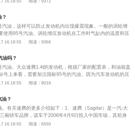
 16:18:55
阅读：9372
点火之前爆燃，上升的冲程会出现阻力。这一阻力会导致发动
机，一款是1.2升涡轮增压发动机，另一款是1.4升涡轮增压
定，如果是无感爆震只是噪音加大，对发动机的损伤并不明
轮增压发动机是大众的ea211系列，最大功率为110千瓦，最大
油？
震感则说明发动机的工况已经非常严重，震动影响的不仅是行
最大功率转速为每分钟5000到6000转，最大扭矩转速为每分钟
造成活塞和气缸的异常磨损，严重还会拉缸。
95号汽油，这样可以防止发动机内出现爆震现象。一般的涡轮增
。1.2升涡轮增压发动机拥有116马力和175牛米的最大扭矩，最大
要使用95号汽油。涡轮增压发动机在工作时气缸内的温度和压
00到6000转，最大扭矩转速为每分钟1500到4500转。
果使用低标号汽油很容易出现爆震现象。速腾是一汽大众推出
 16:18:55
阅读：9366
为4753mm、1800mm、1462mm，轴距是2731mm，驱动
前脸六棱线俯冲式前机盖与格栅立面契合，全新LED大灯与前
号汽油吗？
搭配。
92号汽油。大众速腾1.4t的发动机，根据厂家的配置表，和油箱盖
标号上来看，需要加注国标95号的汽油。因为汽车发动机的压
等参数在发动机电脑里设定完成，车主应严格按照使用说明书
 16:18:55
阅读：8018
92号汽油和95号汽油的区别主要在于辛烷值不同、抗爆性不
面。92号汽油是由92%的异辛烷和8%的正庚烷成分组成，而9
汽油？
的异辛烷和5%正庚烷组成；不同标号的汽油辛烷值不同，标号越
汽油。有关速腾的更多介绍如下：1、速腾（Sagitar）是一汽-大
高，辛烷值越高的汽油抗爆性越好；95号汽油比92号汽油价格
三厢轿车品牌，该车于2006年4月9日投入中国市场，其前身
微贵一些的原因就是异辛烷的比例更大。而每一台发动机在出厂
第五代捷达（Jetta）轿车，定位为“德系高性能轿车”。2020
 16:18:55
阅读：6550
定，根据发动机的性能等数据特征，提出抗爆性的要求，也就
款速腾正式上市，该车型为年度改款，全系增加了车联网、8.0英
号的汽油。燃油使用注意事项：加油保持一种油品持续使用，