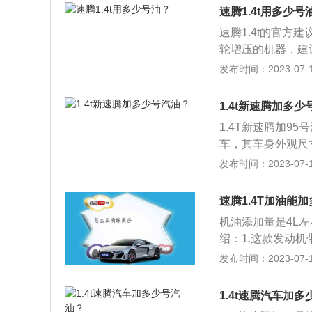
寸彩色液晶仪表等功能
混加对发动机及油
速腾1.4t用多少号
米。与宝来相比，速
汽油标号越高越好
速腾1.4t的官方
毫米。
轮增压的机器，建
涡轮增压发动机最
发布时间：2023-07-17
配备发动机的部分介绍
然吸气三种发动机。
1.4t新速腾加多
熟，每个气缸4气
1.4T新速腾加95
和高转速的功率都
车，其车身外观尺寸
米，最小离地间隙为
发布时间：2023-07-17
式为涡轮增压，最
220牛米，最大扭矩
速腾1.4T加油能加
机油添加量是4L
绍：1.这款发动
为高温和高转速。
发布时间：2023-07-17
之后查看。因为更
没有机油，启动车
1.4t速腾汽车加
流入油底壳。这样