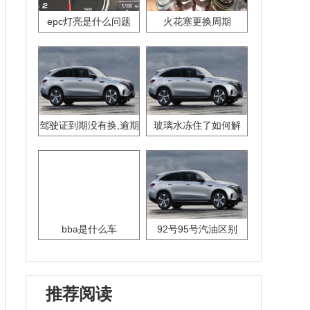
epc灯亮是什么问题
火花塞更换周期
驾驶证到期没有换,逾期
玻璃水冻住了如何解
怎么办??
决？
bba是什么车
92号95号汽油区别
推荐阅读