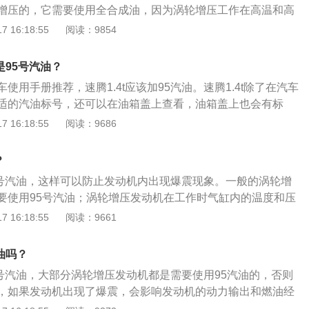
增压的，它需要使用全合成油，因为涡轮增压工作在高温和高
润滑要求高。添加机油后，起动车辆并关闭发动机3分钟。由
 16:18:55
阅读：9854
更换机油滤清器，因此新机油滤清器内没有机油。起动车辆
油滤清器。关闭发动机3分钟，使机油流入油底壳。这样，发
还是95号汽油？
准。切记不要在坡道上检查机油量，因为车辆倾斜且油底壳中
使用手册推荐，速腾1.4t应该加95汽油。速腾1.4t除了在汽车
机油量不是标准值。
适的汽油标号，还可以在油箱盖上查看，油箱盖上也会有标
发动机的压缩比决定加的油号，发动机压缩比在8.6-9.9之间
 16:18:55
阅读：9686
油，发动机压缩比在10.0-11.5之间的汽车选择95号汽油，但现
的使用，不能单看压缩比而决定用什么标号的汽油，压缩比高
？
标号的汽油，因为除了压缩比以外，还有其他因素的影响，比
95号汽油，这样可以防止发动机内出现爆震现象。一般的涡轮增
轮增压技术、阿特金森循环技术等。一般来说，汽油标号越
要使用95号汽油；涡轮增压发动机在工作时气缸内的温度和压
抗爆性越好。92号汽油富含92％的异辛烷，8％的正庚烷；而9
用低标号汽油很容易出现爆震现象。以下是关于速腾的部分介
 16:18:55
阅读：9661
的异辛烷，5％的正庚烷。速腾1.4t偶尔加错汽油标号，只需要
是一汽大众推出的一款车，长宽高分别为4753mm、1800m
汽油标号即可，但如长期加错汽油标号，则会有以下影响：建
轴距是2731mm。外观：驱动方式为前轮驱动，前脸六棱线俯冲
加高标号汽油不会有损伤，但辛烷值的提高会改变燃油的燃点
号油吗？
面契合，全新LED大灯与前格栅外饰氛围灯的搭配。
燃现象。也就是发动机的做功能力和热效率均会降低，实际反
92号汽油，大部分涡轮增压发动机都是需要使用95汽油的，否则
差；建议高标号的车辆使用低标号汽油会造成发动机爆震。因
，如果发动机出现了爆震，会影响发动机的动力输出和燃油经
汽油燃点降低后在压缩冲程中会被提前点燃，在压缩冲程中一
导致发动机损坏。速腾是大众旗下的一款a级轿车，新款速腾