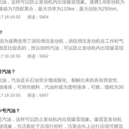
5号汽油，这样可以防止发动机内出现爆震现象。速腾1.4t发动机为
底壳内也倾斜，所以查看的机油量不标准。
变速箱为7挡双离合，最大功率为110kw，最大扭矩为250nm。
动机最低都需要使用95号汽油，这样可以防止爆震。95号汽油
 16:18:55
阅读：5804
异辛烷、百分之3的正庚烷组成的一种汽油，在引擎压缩比高时
油，若压缩比高用低辛烷值汽油，会引起不正常燃烧，造成爆
？
力等现象。1.4t的速腾除了在汽车使用手册上查看合适的汽油
，因为速腾使用了涡轮增压发动机，涡轮增压发动机在工作时气
箱盖上查看，油箱盖上也会有标明。通常也可以根据发动机的
都是比较高的，所以加95汽油，可以防止发动机内出现爆震现
，发动机压缩比在8.6-9.9之间的汽车选择92号汽油，发动机
由百分之95的异辛烷、百分之3的正庚烷组成的一种汽油。速腾
 16:18:55
阅读：5662
11.5之间的汽车选择95号汽油，如果压缩比更高，则选择98号汽
mm、1800mm、1462mm，轴距为2731mm，车身类型为4门
些新技术的使用，不能单看压缩比而决定用什么标号的汽油，
箱为5挡手动。该车的驱动方式为前置前驱，前悬挂类型为麦弗
校成用低标号的汽油，因为除了压缩比以外，还有其他因素的
少号汽油？
悬挂类型为多连杆式独立悬挂。
前角、涡轮增压技术、阿特金森循环技术等。一般来说，汽油
5号汽油，汽油是从石油里分馏或裂化、裂解出来的具有挥发性、
越高，抗爆性越好。92号汽油富含92%的异辛烷，8%的正庚
物液体，可用作燃料，汽油外观为透明液体，可燃，馏程为30
富含95%的异辛烷，5%的正庚烷。偶尔加错汽油标号，只需要
据制造过程，汽油可分为直馏汽油、热裂化汽油、催化裂化汽油
 16:18:55
阅读：5497
汽油标号即可，但如长期加错汽油标号，则会有以下影响：建
宽高分别为4753mm、1800mm、1462mm，轴距为2731mm，
加高标号汽油不会有损伤，但辛烷值的提高会改变燃油的燃点
为150Ps，最大功率为110kW，最大扭矩为250Nm。
多少号汽油？
燃现象。也就是发动机的做功能力和热效率均会降低，实际反
差。建议高标号的车辆使用低标号汽油会造成发动机爆震。因
95号汽油，这样可以防止发动机内出现爆震现象。爆震是发动机
汽油燃点降低后在压缩冲程中会被提前点燃，在压缩冲程中一
烧现象，当活塞处于压缩行程时，活塞会向上运行压缩可燃混