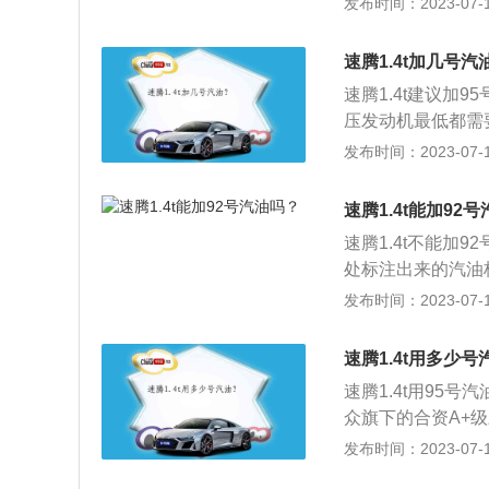
发布时间：2023-07-17
旦在火花塞没有在
一共使用了两款发动
机的运行非常不稳
发动机。1.4升涡
速腾1.4t加几号汽
显；如是有明显爆
扭矩为250牛米，
驶稳定性，而且会
速腾1.4t建议加
1750到3000转
压发动机最低都需
功率转速为每分钟50
力是比较高的，如
发布时间：2023-07-17
的一款车，长宽高分别
方式为前轮驱动，
速腾1.4t能加92
格栅外饰氛围灯的
速腾1.4t不能加
处标注出来的汽油
缩比、点火提前角
发布时间：2023-07-17
的要求选择汽油。
同、价格不同等方
速腾1.4t用多少号
5号则是由95%
速腾1.4t用95号
高的汽油辛烷值越
众旗下的合资A+级
高，95号汽油稍
为德国大众汽车旗下
发布时间：2023-07-17
前都会给出综合评
年11月，2021
是需要使用什么标