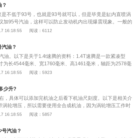
。2、外形尺寸为4544×1760×1461毫米，轴距为2578毫
路不好。选择汽油标号应该根据发动机的压缩比而定，并不是
油？
腾要长出168毫米、宽了25毫米、高15毫米，轴距也长了65
，切不可盲目使用高标号的燃油。
建议是不低于93号，也就是93号就可以，但是毕竟是缸内直喷涡
议加95号汽油，这样可以防止发动机内出现爆震现象。一般的
低都需要使用95号汽油，这样可以防止爆震。以下是关于速腾
 16:18:55
阅读：6112
：（1）全新速腾系列车型装备1.4TSI、1.8TSI以及1.6L自
（2）全新速腾装备的1.6L自然吸气4缸发动机技术非常成
少号汽油？
门，相比于上一代每缸2气门进排气都更加顺畅，低转速的扭矩
号汽油。以下是关于1.4t速腾的资料：1.4T速腾是一款紧凑型
有提升。
为长4544毫米、宽1760毫米、高1461毫米，轴距为2578毫
125毫米，整备质量为1425千克。1.4T速腾发动机的进气形
 16:18:55
阅读：5923
大功率为96千瓦，最大功率转速为每分钟5000转，最大扭矩为
转速为1750至3500转。
多少升?
左右，具体可以添加完机油之后看下机油尺刻度。以下是相关介
机带涡轮增压，所以需要使用全合成机油，因为涡轮增压工作时
对机油的润滑要求高。2.添加完机油之后启动车辆，熄火3分钟
 16:18:55
阅读：5857
换机油的同时需要更换机油滤清器，新换上的机油滤清器内部
辆之后机油会流入机油滤清器内。熄火3分钟是为了机油可以
多少号汽油？
查看机油会更标准。3.切记不可在坡道上查看机油量，因为车