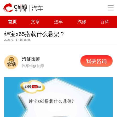
汽车
首页
文章
选车
汽修
百科
绅宝x65搭载什么悬架？
2023-07-17 16:18:55
汽修技师
我要咨询
汽车维修技师