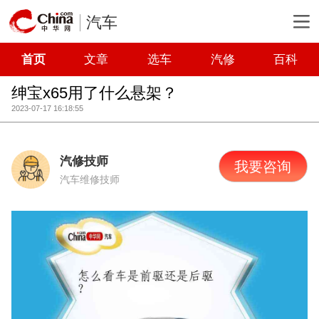
汽车
首页
文章
选车
汽修
百科
绅宝x65用了什么悬架？
2023-07-17 16:18:55
汽修技师
我要咨询
汽车维修技师